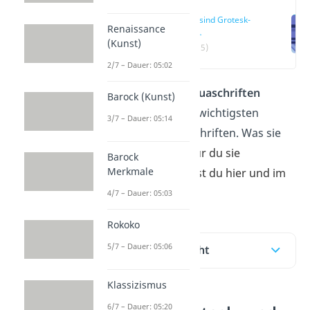
Was sind Grotesk-
Renaissance
und
(Kunst)
Antiquaschriften?
(00:15)
2/7 – Dauer: 05:02
Grotesk- und Antiquaschriften
Barock (Kunst)
zählen zu den zwei wichtigsten
3/7 – Dauer: 05:14
Gruppen der Satzschriften. Was sie
aus
macht und wofür du sie
Barock
Merkmale
verwendest, erfährst du hier und im
Video.
4/7 – Dauer: 05:03
Rokoko
5/7 – Dauer: 05:06
Inhaltsübersicht
Klassizismus
6/7 – Dauer: 05:20