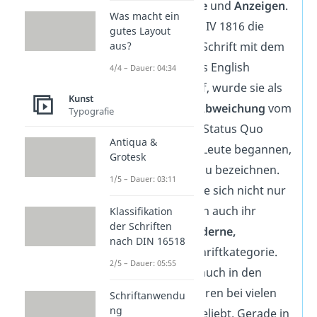
Schrift für
Plakate
und
Anzeigen
.
Was macht ein
Als Robert Caslon IV 1816 die
gutes Layout
aus?
erste serifenlose Schrift mit dem
Namen „Two Lines English
4/4 – Dauer: 04:34
Egyptian“ entwarf, wurde sie als
Kunst
eine so
radikale Abweichung
vom
Typografie
typographischen Status Quo
Antiqua &
angesehen, dass Leute begannen,
Grotesk
sie als „grotesk“ zu bezeichnen.
1/5 – Dauer: 03:11
Dadurch etablierte sich nicht nur
ihr Name, sondern auch ihr
Klassifikation
der Schriften
Charakter als
moderne,
nach DIN 16518
revolutionäre
Schriftkategorie.
2/5 – Dauer: 05:55
Dadurch war sie auch in den
folgenden 200 Jahren bei vielen
Schriftanwendu
ng
Designern sehr beliebt. Gerade in