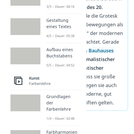
der
ersten Hälfte des 20.
3/5 – Dauer: 04:16
Jahrhundert
wurde die Grotesk
Gestaltung
von vielen Designbewegungen als
eines Textes
„Evolutionsschritt“ der modernen
4/5 – Dauer: 05:38
Typographie betrachtet. Gerade
Aufbau eines
bei Vertretern des
Bauhauses
Buchstabens
und anderer
minimalistischer
5/5 – Dauer: 04:52
und
konstruktivistischer
Strömungen
genoss sie große
Kunst
Farbenlehre
Beliebtheit, weswegen sie auch
heute noch als moderne, gut
Grundlagen
durchdachte Schriften gelten.
der
Farbenlehre
1/4 – Dauer: 02:48
Farbharmonien