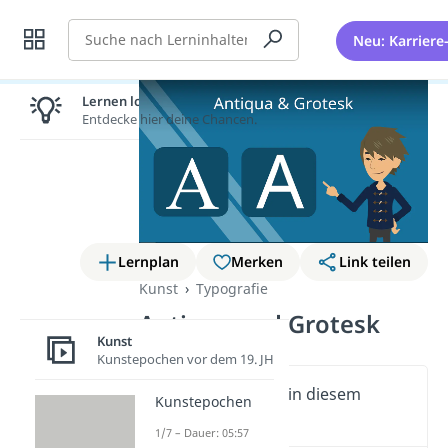
Suche
Neu: Karriere
Lernen lohnt sich!
Entdecke hier deine Chancen.
Lernplan
Merken
Link teilen
Kunst
Typografie
Antiqua und Grotesk
Kunst
Kunstepochen vor dem 19. JH
Wichtige Inhalte in diesem
Kunstepochen
Video
1/7 – Dauer: 05:57