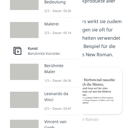
Fließtexte und Druckprodukte aller
Bedeutung
Art macht.
2/3 – Dauer: 05:26
Aufgrund ihres Alters wirkt sie zudem
Malerei
traditionell
, weswegen sie oft für
3/3 – Dauer: 05:14
formelle Angelegenheiten verwendet
wird. Ein bekanntes Beispiel für die
Kunst
Berühmte Künstler
Antiqua ist die Times New Roman.
Berühmte
Maler
1/5 – Dauer: 04:36
Leonardo da
Vinci
2/5 – Dauer: 03:47
Times New Roman
Vincent van
Gogh