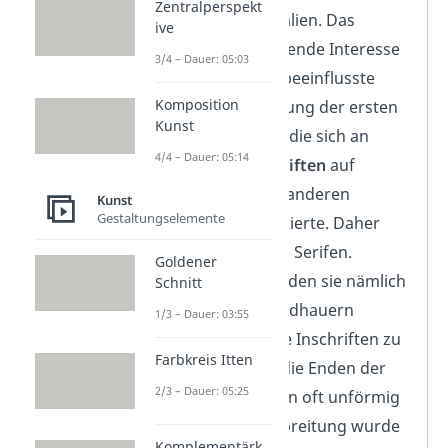
Zentralperspekt
Renaissance
in Italien. Das
ive
damals aufkommende Interesse
3/4 – Dauer: 05:03
am antiken Rom beeinflusste
Komposition
auch die Erschaffung der ersten
Kunst
Antiquaschriften, die sich an
4/4 – Dauer: 05:14
römischen
Inschriften
auf
Denkmälern und anderen
Kunst
Gestaltungselemente
Bauwerken orientierte. Daher
kommen auch die Serifen.
Goldener
Ursprünglich wurden sie nämlich
Schnitt
von römischen Bildhauern
1/3 – Dauer: 03:55
erfunden, um ihre Inschriften zu
Farbkreis Itten
verschönern, da die Enden der
2/3 – Dauer: 05:25
gemeißelten Linien oft unförmig
wirkten. Ihre Verbreitung wurde
Komplementärk