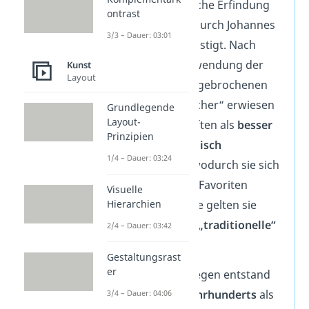
durch die zeitgleiche Erfindung
ontrast
des
Buchdrucks
durch Johannes
3/3 – Dauer: 03:01
Gutenberg begünstigt. Nach
anfänglicher Verwendung der
Kunst
Layout
mittelalterlichen, gebrochenen
Schrift „Schwabacher“ erwiesen
Grundlegende
Layout-
sich Antiquaschriften als
besser
Prinzipien
lesbar
und
ästhetisch
1/4 – Dauer: 03:24
ansprechender
, wodurch sie sich
im Buchdruck als Favoriten
Visuelle
Hierarchien
etablierten. Heute gelten sie
deswegen oft als
„traditionelle“
2/4 – Dauer: 03:42
Schriftgruppe.
Gestaltungsrast
er
Die Grotesk hingegen entstand
Anfang des
19. Jahrhunderts
als
3/4 – Dauer: 04:06