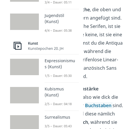
3/4 – Dauer: 05:11
Das sind kleine
Striche
, die oben und
Jugendstil
unten an den Wörtern angefügt sind.
(Kunst)
Hat eine Schrift solche Serifen, ist sie
4/4 – Dauer: 05:38
eine Antiqua, hat sie keine, ist sie eine
Grotesk. Daher nennst du die Antiqua
Kunst
Kunstepochen 20. JH
auch Serifenschrift, während die
Grotesk auch als serifenlose Linear-
Expressionismu
s (Kunst)
Antiqua, oder auf Französisch Sans
Serif bezeichnet wird.
1/5 – Dauer: 05:30
Aber auch die
Strichstärke
Kubismus
(Kunst)
unterscheidet sich, also wie dick die
2/5 – Dauer: 04:18
einzelnen Linien der
Buchstaben
sind.
Bei der Antiqua sind diese nämlich
Surrealismus
meist
unterschiedlich
, während sie
3/5 – Dauer: 05:43