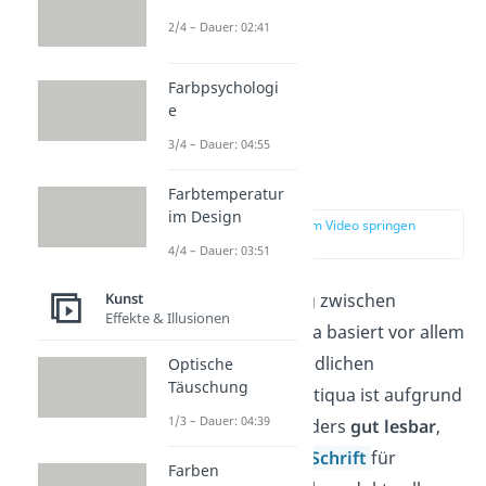
2/4 – Dauer: 02:41
Farbpsychologi
e
3/4 – Dauer: 04:55
Anwendung
Farbtemperatur
im Design
zur Stelle im Video springen
(01:27)
4/4 – Dauer: 03:51
Kunst
Die Unterscheidung zwischen
Effekte & Illusionen
Grotesk und Antiqua basiert vor allem
auf ihrer unterschiedlichen
Optische
Täuschung
Anwendung
. Die Antiqua ist aufgrund
1/3 – Dauer: 04:39
ihrer Serifen besonders
gut lesbar
,
was sie zur idealen
Schrift
für
Farben