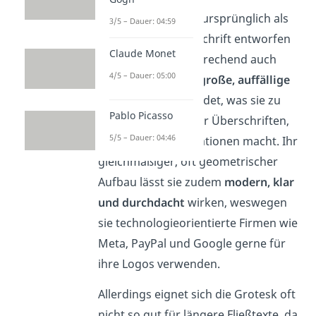
Die Grotesk wurde ursprünglich als
3/5 – Dauer: 04:59
Plakat- und Werbeschrift entworfen
Claude Monet
und wird dementsprechend auch
4/5 – Dauer: 05:00
heute noch oft für
große, auffällige
Schriftzüge
verwendet, was sie zu
Pablo Picasso
einer guten Wahl für Überschriften,
5/5 – Dauer: 04:46
Logos und Präsentationen macht. Ihr
gleichmäßiger, oft geometrischer
Aufbau lässt sie zudem
modern, klar
und durchdacht
wirken, weswegen
sie technologieorientierte Firmen wie
Meta, PayPal und Google gerne für
ihre Logos verwenden.
Allerdings eignet sich die Grotesk oft
nicht so gut für längere Fließtexte, da