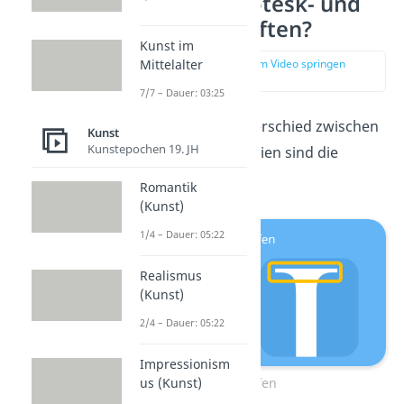
Was sind Grotesk- und
Antiquaschriften?
Kunst im
zur Stelle im Video springen
Mittelalter
(00:15)
7/7 – Dauer: 03:25
Der wichtigste Unterschied zwischen
Kunst
Kunstepochen 19. JH
den beiden Kategorien sind die
Serifen
.
Romantik
(Kunst)
1/4 – Dauer: 05:22
Realismus
(Kunst)
2/4 – Dauer: 05:22
Impressionism
Serifen
us (Kunst)