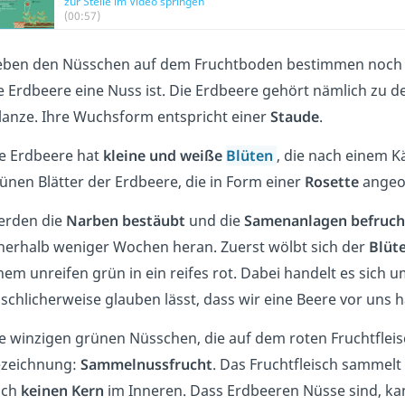
zur Stelle im Video springen
(00:57)
ben den Nüsschen auf dem Fruchtboden bestimmen noch 
e Erdbeere eine Nuss ist. Die Erdbeere gehört nämlich zu 
lanze. Ihre Wuchsform entspricht einer
Staude
.
e Erdbeere hat
kleine und weiße
Blüten
, die nach einem K
ünen Blätter der Erdbeere, die in Form einer
Rosette
angeor
erden die
Narben bestäubt
und die
Samenanlagen befruch
nerhalb weniger Wochen heran. Zuerst wölbt sich der
Blüt
nem unreifen grün in ein reifes rot. Dabei handelt es sich
lschlicherweise glauben lässt, dass wir eine Beere vor uns 
e winzigen grünen Nüsschen, die auf dem roten Fruchtfleis
zeichnung:
Sammelnussfrucht
. Das Fruchtfleisch sammel
uch
keinen Kern
im Inneren. Dass Erdbeeren Nüsse sind, ka