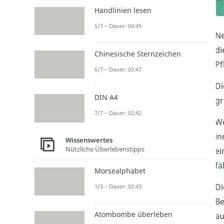
Handlinien lesen
5/7 – Dauer: 04:49
Ne
di
Chinesische Sternzeichen
Pf
6/7 – Dauer: 03:47
Di
DIN A4
gr
7/7 – Dauer: 02:42
W
in
Wissenswertes
Nützliche Überlebenstipps
ei
fä
Morsealphabet
Di
1/3 – Dauer: 02:43
Be
Atombombe überleben
a