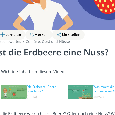
Lernplan
Merken
Link teilen
ssenswertes
Gemüse, Obst und Nüsse
st die Erdbeere eine Nuss?
Wichtige Inhalte in diesem Video
Die Erdbeere: Beere
Was macht die
oder Nuss?
Erdbeere zur 
(00:14)
(00:57)
t die Erdbeere wirklich eine Beere? Oder doch eine Nuss? 