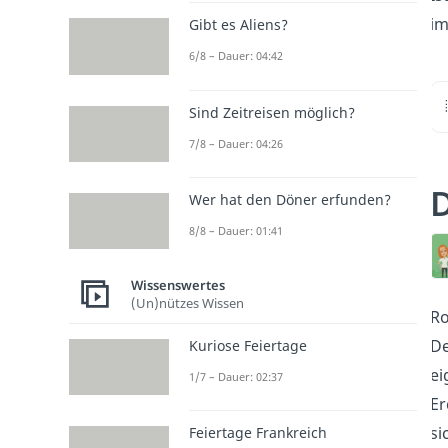
i
Gibt es Aliens?
6/8 – Dauer: 04:42
Sind Zeitreisen möglich?
7/8 – Dauer: 04:26
D
Wer hat den Döner erfunden?
8/8 – Dauer: 01:41
Wissenswertes
(Un)nützes Wissen
Ro
De
Kuriose Feiertage
ei
1/7 – Dauer: 02:37
Er
si
Feiertage Frankreich