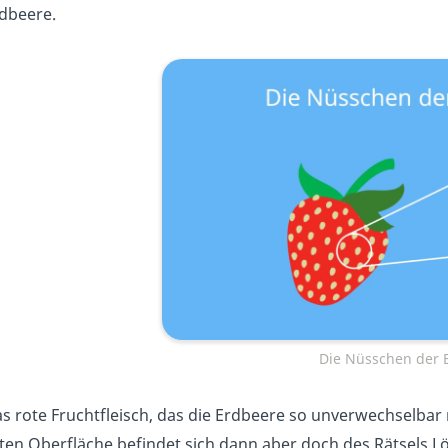
dbeere.
Die Nüsschen der 
s rote Fruchtfleisch, das die Erdbeere so unverwechselbar 
ten Oberfläche befindet sich dann aber doch des Rätsels Lö