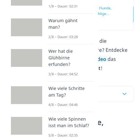
1/8 – Dauer: 02:31
Platz 10: Hunde,
wetterfühlige
Lebensretter
Warum gähnt
(00:16)
man?
2/8 – Dauer: 03:28
Bereit für eine Reise in die
Gedankenwelt der Tiere? Entdecke
Wer hat die
Glühbirne
mit uns hier und im
Video
das
erfunden?
schlauste Tier der Welt
!
3/8 – Dauer: 04:52
Wie viele Schritte
Inhaltsübersicht
am Tag?
4/8 – Dauer: 04:46
Wie viele Spinnen
Platz 10: Hunde,
isst man im Schlaf?
wetterfühlige
5/8 – Dauer: 02:35
Lebensretter