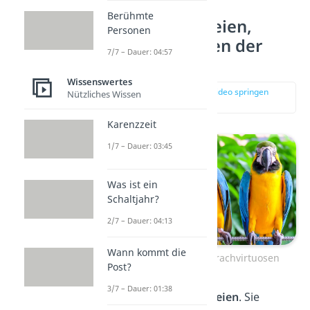
Berühmte
Platz 9: Papageien,
Personen
Sprachvirtuosen der
7/7 – Dauer: 04:57
Tierwelt
Wissenswertes
zur Stelle im Video springen
Nützliches Wissen
(00:49)
Karenzzeit
1/7 – Dauer: 03:45
Was ist ein
Schaltjahr?
2/7 – Dauer: 04:13
Wann kommt die
Papageien, wahre Sprachvirtuosen
Post?
3/7 – Dauer: 01:38
Auf Platz 9 sind
Papageien
.
Sie