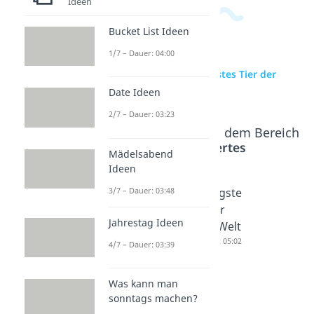
Ideen
Bucket List Ideen
1/7 – Dauer: 04:00
zur Videoseite: Schlaustes Tier der
Welt
Date Ideen
2/7 – Dauer: 03:23
Beliebte Inhalte aus dem Bereich
Wissenswertes
Mädelsabend
Ideen
Gefährli
3/7 – Dauer: 03:48
Gefährli
Giftigste
chstes
chstes
s Tier
Jahrestag Ideen
Tier der
Tier
der Welt
Welt
Deutschl
Dauer: 05:02
4/7 – Dauer: 03:39
Dauer: 04:42
and
Dauer: 04:49
Was kann man
sonntags machen?