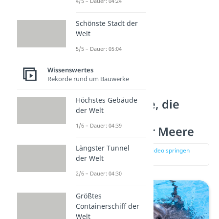
4/5 – Dauer: 04:24
Schönste Stadt der
Welt
5/5 – Dauer: 05:04
Wissenswertes
Rekorde rund um Bauwerke
Höchstes Gebäude
Platz 1: Delfine, die
der Welt
kooperativen
1/6 – Dauer: 04:39
Superhirne der Meere
Längster Tunnel
zur Stelle im Video springen
der Welt
(04:13)
2/6 – Dauer: 04:30
Größtes
Containerschiff der
Welt