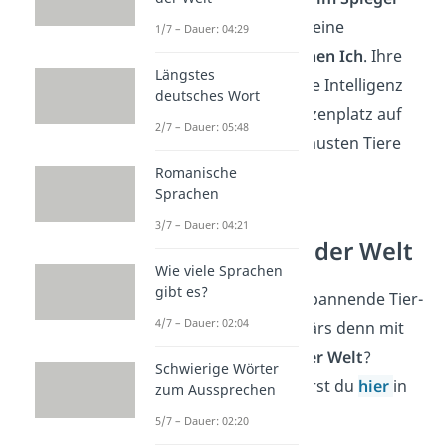
erkennen, haben also eine
1/7 – Dauer: 04:29
Vorstellung vom
eigenen Ich
. Ihre
Längstes
emotionale und soziale Intelligenz
deutsches Wort
sichert ihnen den Spitzenplatz auf
2/7 – Dauer: 05:48
unserer Liste der schlausten Tiere
der Welt.
Romanische
Sprachen
3/7 – Dauer: 04:21
Giftigstes Tier der Welt
Wie viele Sprachen
gibt es?
Du willst noch mehr spannende Tier-
4/7 – Dauer: 02:04
Fakten wissen? Wie wärs denn mit
dem
giftigsten Tier der Welt
?
Schwierige Wörter
Welches das ist, erfährst du
hier
in
zum Aussprechen
unserem Video.
5/7 – Dauer: 02:20