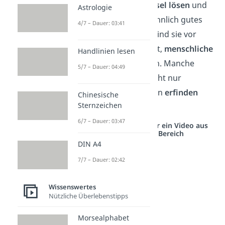
können komplexe
Rätsel lösen
und
Astrologie
haben ein außergewöhnlich gutes
4/7 – Dauer: 03:41
Gedächtnis.
Bekannt sind sie vor
allem für ihre Fähigkeit,
menschliche
Handlinien lesen
Sprache
nachzuahmen. Manche
5/7 – Dauer: 04:49
Vögel können aber nicht nur
nachsprechen, sondern
erfinden
Chinesische
Sternzeichen
sogar eigene
Wörter
!
6/7 – Dauer: 03:47
Studyflix vernetzt: Hier ein Video aus
einem anderen Bereich
DIN A4
7/7 – Dauer: 02:42
Wissenswertes
Nützliche Überlebenstipps
Morsealphabet