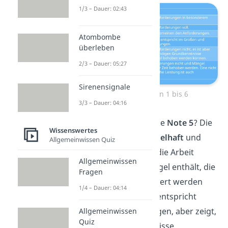
1/3 – Dauer: 02:43
Atombombe
überleben
2/3 – Dauer: 05:27
Sirenensignale
Bedeutung Noten 1 bis 6
3/3 – Dauer: 04:16
Was ist zum Beispiel die
Note 5
? Die
Wissenswertes
Note 5 bedeutet
mangelhaft
und
Allgemeinwissen Quiz
wird vergeben,
wenn die Arbeit
Allgemeinwissen
schwerwiegende Mängel enthält, die
Fragen
im Prinzip aber korrigiert werden
1/4 – Dauer: 04:14
können.
Die Leistung entspricht
nicht den Anforderungen, aber zeigt,
Allgemeinwissen
Quiz
dass die Grundkenntnisse