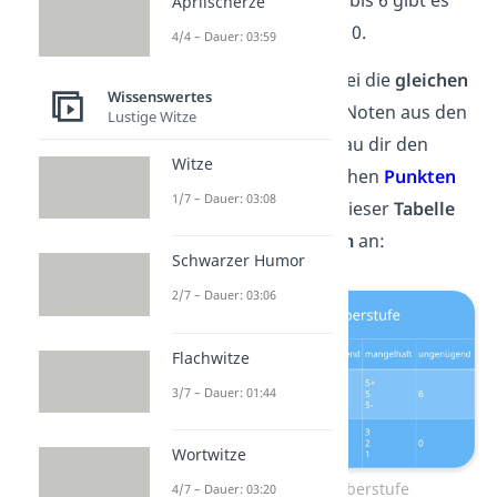
Statt den
Noten
von 1 bis 6 gibt es
Aprilscherze
nun
Punkte
von 15 bis 0.
4/4 – Dauer: 03:59
Die Punkte haben dabei die
gleichen
Wissenswertes
Bedeutungen
wie die Noten aus den
Lustige Witze
früheren Klassen. Schau dir den
Witze
Zusammenhang
zwischen
Punkten
1/7 – Dauer: 03:08
und
Noten
einmal in dieser
Tabelle
zum
15 Punkte System
an:
Schwarzer Humor
2/7 – Dauer: 03:06
Flachwitze
3/7 – Dauer: 01:44
Wortwitze
Punktesystem Oberstufe
4/7 – Dauer: 03:20