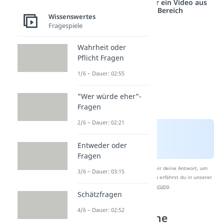
Studyflix vernetzt: Hier ein Video aus
einem anderen Bereich
Wissenswertes
Fragespiele
Wahrheit oder
Pflicht Fragen
1/6 – Dauer: 02:55
"Wer würde eher"-
Fragen
2/6 – Dauer: 02:21
Entweder oder
Fragen
Nach Beantwortung speichern wir deine Antwort, um
3/6 – Dauer: 03:15
Studyflix zu verbessern. Mehr dazu erfährst du in unserer
Datenschutzerklärung
.
Schätzfragen
4/6 – Dauer: 02:52
Wie setzt sich eine