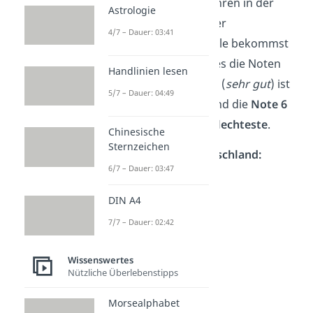
Ab den ersten Schuljahren in der
Astrologie
Grundschule und in der
4/7 – Dauer: 03:41
weiterführenden Schule bekommst
du
Noten
. Dabei gibt es die Noten
Handlinien lesen
von 1 bis 6. Die
Note 1
(
sehr gut
) ist
5/7 – Dauer: 04:49
die
beste
Schulnote und die
Note 6
(
ungenügend
) die
schlechteste
.
Chinesische
Sternzeichen
Notensystem in Deutschland:
6/7 – Dauer: 03:47
Note 1 =
sehr gut
DIN A4
Note 2 =
gut
7/7 – Dauer: 02:42
Note 3 =
befriedigend
Note 4 =
ausreichend
Wissenswertes
Note 5 =
mangelhaft
Nützliche Überlebenstipps
Note 6 =
ungenügend
Morsealphabet