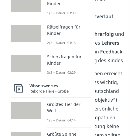
Kinder
anzustrengen
1/3 – Dauer: 03:39
erlaubt, den
Lernverlauf
nachzuverfolgen
Rätselfragen für
Kinder
bewertet den
Lehrerfolg
und
den Unterricht des
Lehrers
2/3 – Dauer: 03:16
gibt den Eltern ein
Feedback
Scherzfragen für
über die Leistung des Kindes
Kinder
3/3 – Dauer: 02:29
Damit diese Funktionen erreicht
werden können, ist es wichtig,
Wissenswertes
dass die
Noten
in Deutschland
Rekorde Tiere - Größe
möglichst
neutral
(„objektiv“)
Größtes Tier der
vergeben werden. Persönliche
Welt
Meinungen oder Sympathien
1/5 – Dauer: 04:14
dürfen bei der Benotung keine
Größte Spinne
Rolle spielen. Außerdem sollten