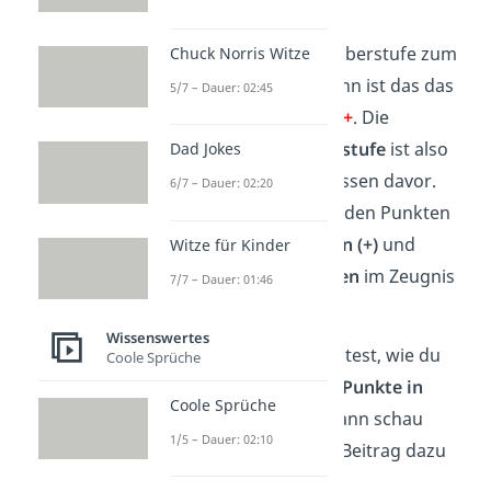
Bekommst du in der Oberstufe zum
Chuck Norris Witze
Beispiel
12 Punkte
, dann ist das das
5/7 – Dauer: 02:45
Gleiche wie die
Note 2+
. Die
Benotung
in der
Oberstufe
ist also
Dad Jokes
genauer als in den Klassen davor.
6/7 – Dauer: 02:20
Denn hier werden mit den Punkten
jetzt auch die
positiven (+)
und
Witze für Kinder
negativen (-) Tendenzen
im Zeugnis
7/7 – Dauer: 01:46
abgebildet.
Wissenswertes
Wenn du wissen möchtest, wie du
Coole Sprüche
auch ohne Tabelle die
Punkte in
Coole Sprüche
Noten umrechnest
, dann schau
1/5 – Dauer: 02:10
doch
hier
in unserem Beitrag dazu
vorbei!