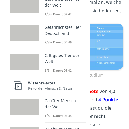
der
Noten Tabelle
einmal an, welche
der Welt
Noten es gibt und was sie bedeuten.
1/3 – Dauer: 04:42
Gefährlichstes Tier
Deutschland
2/3 – Dauer: 04:49
Giftigstes Tier der
Welt
3/3 – Dauer: 05:02
Benotung im Studium
Wissenswertes
Rekorde: Mensch & Natur
Hast du eine
Dezimalnote
von
4,0
oder schlechter
(das sind
4 Punkte
Größter Mensch
der Welt
oder weniger), dann hast du die
Prüfungsleistung leider
nicht
1/6 – Dauer: 04:44
bestanden
. Das gilt für alle
Reichster Mensch