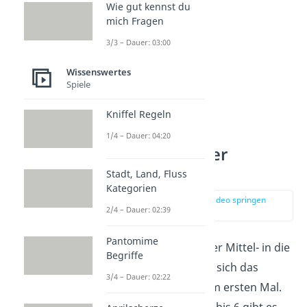
Wie gut kennst du
mich Fragen
3/3 – Dauer: 03:00
Wissenswertes
Spiele
Kniffel Regeln
1/4 – Dauer: 04:20
Benotung in der
Oberstufe
Stadt, Land, Fluss
Kategorien
zur Stelle im Video springen
2/4 – Dauer: 02:39
(02:06)
Pantomime
Beim Übergang von der Mittel- in die
Begriffe
Oberstufe
verwandelt sich das
3/4 – Dauer: 02:22
Benotungssystem
zum ersten Mal.