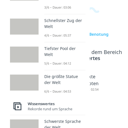
3/6 – Dauer: 03:06
Schnellster Zug der
Welt
zur Videoseite: Benotung
4/6 – Dauer: 05:37
Tiefster Pool der
Beliebte Inhalte aus dem Bereich
Welt
Wissenswertes
5/6 – Dauer: 04:12
Notendu
Prozent
Punkte
Die größte Statue
der Welt
rchschni
in Noten
in Noten
tt
Dauer: 03:16
Dauer: 02:54
6/6 – Dauer: 04:53
berechn
en
Wissenswertes
Rekorde rund um Sprache
Dauer: 02:24
Schwerste Sprache
der Welt