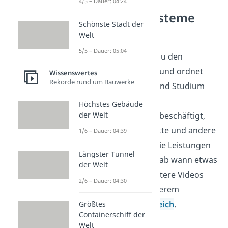
4/5 – Dauer: 04:24
Bewertungssysteme
Schönste Stadt der
verstehen
Welt
5/5 – Dauer: 05:04
Die Benotung gehört zu den
Bewertungssystemen und ordnet
Wissenswertes
Rekorde rund um Bauwerke
Leistungen in Schule und Studium
ein. Wer sich mit
Höchstes Gebäude
der Welt
Bewertungssystemen beschäftigt,
vergleicht Noten, Punkte und andere
1/6 – Dauer: 04:39
Skalen. So wird klar, wie Leistungen
Längster Tunnel
bewertet werden und ab wann etwas
der Welt
als bestanden gilt. Weitere Videos
2/6 – Dauer: 04:30
dazu findest du in unserem
Allgemeinwissensbereich
.
Größtes
Containerschiff der
Welt