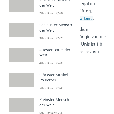
Prüfungen an der Uni, egal ob
der Welt
Klausur, mündliche Prüfung,
2/6 – Dauer: 05:04
Bachelor- oder
Masterarbeit
.
Schlauster Mensch
Ob die Note
0,7
im Studium
der Welt
vergeben wird, ist abhängig von der
3/6 – Dauer: 05:20
Universität. An einigen Unis ist 1,0
Ältester Baum der
die
beste Note
, die du erreichen
Welt
kannst.
4/6 – Dauer: 04:09
Stärkster Muskel
im Körper
5/6 – Dauer: 03:45
Kleinster Mensch
der Welt
6/6 – Dauer: 02:40