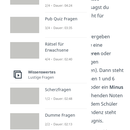
2/4 – Dauer: 04:24
vorhanden sind. Kurz sagst du
einfach: Die Note 5 steht für
Pub Quiz Fragen
mangelhaft
.
3/4 – Dauer: 03:35
Übrigens:
Manchmal vergeben
Rätsel für
Lehrer auch Noten, die eine
Erwachsene
Entwicklung
zur
besseren
oder
4/4 – Dauer: 02:40
schlechteren
Note zeigen
(sogenannte Tendenzen). Dann steht
Wissenswertes
Lustige Fragen
hinter der Note zwischen 1 und 6
entweder ein
Plus
(+) oder ein
Minus
Scherzfragen
(-). Die dadurch entstehenden Noten
1/2 – Dauer: 02:48
wie
„2-“
,
„3+“
werden dem Schüler
zwar mitgeteilt, die Tendenz steht
Dumme Fragen
aber nicht auf dem Zeugnis.
2/2 – Dauer: 02:13