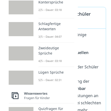
Kontersprüche
2/5 – Dauer: 03:18
Warum werden Schüler
benotet?
Schlagfertige
Antworten
Eine Benotung hat einige
3/5 – Dauer: 04:07
Funktionen
:
Zweideutige
spiegelt den
aktuellen
Sprüche
Wissens- und
4/5 – Dauer: 03:18
Leistungsstand
der Schüler
Lügen Sprüche
wider
5/5 – Dauer: 02:31
macht die Leistung der
Schüler
vergleichbar
Wissenswertes
erkennt gute Leistungen an
Fragen für Kinder
und
motiviert
bei schlechten
Quizfragen für
Leistungen, sich mehr