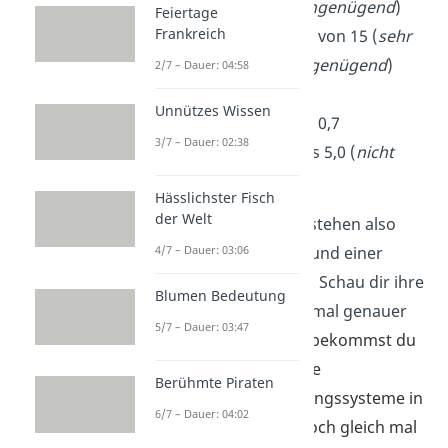
(
sehr gut
) bis 6 (
ungenügend
)
Feiertage
Frankreich
Oberstufe:
Punkte
von 15 (
sehr
gut plus
) bis 0 (
ungenügend
)
2/7 – Dauer: 04:58
Studium:
Noten in
Unnützes Wissen
Kommazahlen
von 0,7
3/7 – Dauer: 02:38
(
ausgezeichnet
) bis 5,0 (
nicht
ausreichend
)
Hässlichster Fisch
der Welt
Noten
und
Punkte
bestehen also
jeweils aus einer
Zahl
und einer
4/7 – Dauer: 03:06
Bedeutung in Worten
. Schau dir ihre
Blumen Bedeutung
Bedeutungen jetzt einmal genauer
5/7 – Dauer: 03:47
an.
In unserem
Video
bekommst du
eine Übersicht über die
Berühmte Piraten
verschiedenen Benotungssysteme in
6/7 – Dauer: 04:02
Deutschland. Schau doch gleich mal