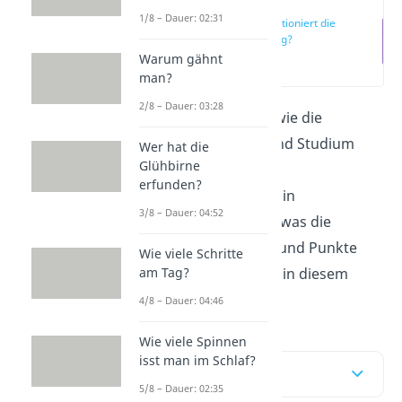
1/8 – Dauer: 02:31
Wie funktioniert die
Benotung?
Warum gähnt
(00:16)
man?
2/8 – Dauer: 03:28
Du möchtest wissen, wie die
Benotung
in Schule und Studium
Wer hat die
Glühbirne
funktioniert? Welche
erfunden?
Benotungssysteme es in
3/8 – Dauer: 04:52
Deutschland gibt und was die
verschiedenen Noten und Punkte
Wie viele Schritte
bedeuten, erfährst du in diesem
am Tag?
Beitrag!
4/8 – Dauer: 04:46
Wie viele Spinnen
isst man im Schlaf?
Inhaltsübersicht
5/8 – Dauer: 02:35