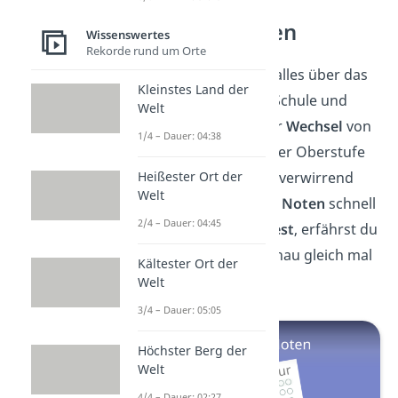
Punkte in Noten
Wissenswertes
Rekorde rund um Orte
Klasse! Jetzt weißt du alles über das
Kleinstes Land der
Benotungssystem
in Schule und
Welt
Studium. Vor allem der
Wechsel
von
1/4 – Dauer: 04:38
Noten zu Punkten in der Oberstufe
kann erstmal ziemlich verwirrend
Heißester Ort der
Welt
sein. Wie du
Punkte in Noten
schnell
2/4 – Dauer: 04:45
und einfach
umrechnest
, erfährst du
hier im
Video
. Also schau gleich mal
Kältester Ort der
vorbei!
Welt
3/4 – Dauer: 05:05
Höchster Berg der
Welt
4/4 – Dauer: 02:27