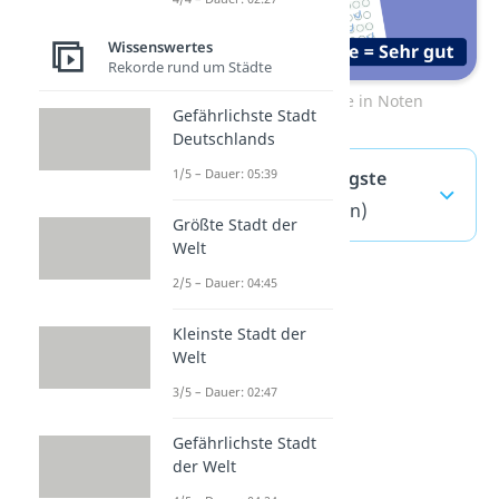
Wissenswertes
Rekorde rund um Städte
Zum Video: Punkte in Noten
Gefährlichste Stadt
Deutschlands
1/5 – Dauer: 05:39
Benotung — häufigste
Fragen
(ausklappen)
Größte Stadt der
Welt
2/5 – Dauer: 04:45
Kleinste Stadt der
Welt
3/5 – Dauer: 02:47
Gefährlichste Stadt
der Welt