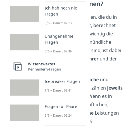
Endnote zusammen?
Ich hab noch nie
Fragen
Aus den einzelnen Noten, die du in
5/6 – Dauer: 02:13
einem Fach bekommst, berechnet
sich die
Endnote
. Wie wichtig die
Unangenehme
Tests, Klausuren und mündliche
Fragen
Noten für die Endnote sind, ist dabei
6/6 – Dauer: 02:36
abhängig
von dem
Lehrer
und der
Wissenswertes
Schule.
Kennenlern-Fragen
Meistens gilt:
Schriftliche
und
Icebreaker Fragen
mündliche
Leistungen zählen
jeweils
1/3 – Dauer: 02:41
50%
für die Endnote. Wenn es in
einem Fach keine schriftlichen,
Fragen für Paare
sondern
nur
mündliche
Leistungen
2/3 – Dauer: 02:24
gibt, zählen diese
100%
.