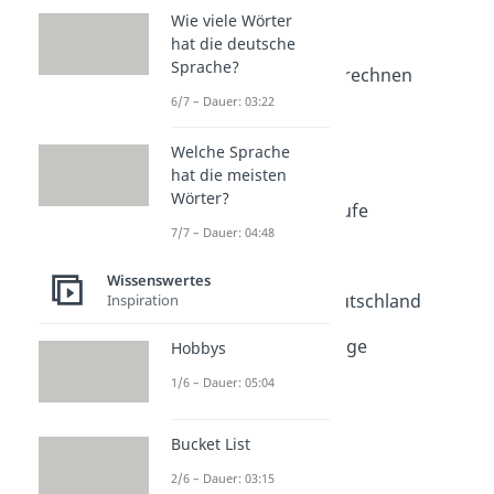
Noten & Punkte
Wie viele Wörter
Benotung
hat die deutsche
Dauer: 04:35
Sprache?
Notendurchschnitt berechnen
Dauer: 02:24
6/7 – Dauer: 03:22
Prozent in Noten
Dauer: 03:16
Welche Sprache
Punkte in Noten
hat die meisten
Dauer: 02:54
Wörter?
Punktesystem Oberstufe
7/7 – Dauer: 04:48
Dauer: 03:28
Abitur Punktetabelle
Wissenswertes
Dauer: 03:01
Schwerstes Abitur Deutschland
Inspiration
Dauer: 04:54
Schwerste Studiengänge
Hobbys
Dauer: 05:50
1/6 – Dauer: 05:04
Bucket List
2/6 – Dauer: 03:15