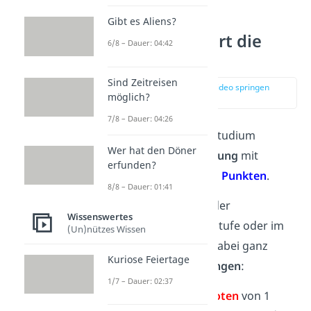
Gibt es Aliens?
Wie funktioniert die
6/8 – Dauer: 04:42
Benotung?
Sind Zeitreisen
zur Stelle im Video springen
möglich?
(00:16)
7/8 – Dauer: 04:26
In der Schule und im Studium
Wer hat den Döner
funktioniert die
Benotung
mit
erfunden?
Zensuren (
Noten
) und
Punkten
.
8/8 – Dauer: 01:41
Je nachdem, ob du in der
Wissenswertes
(Grund-)Schule, Oberstufe oder im
(Un)nützes Wissen
Studium bist, gibt es dabei ganz
Kuriose Feiertage
verschiedene Benotungen
:
1/7 – Dauer: 02:37
(Grund-)Schule:
Noten
von 1