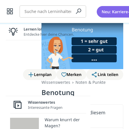
Suche
Neu: Karriere
Lernen lohnt sich!
Entdecke hier deine Chancen.
Lernplan
Merken
Link teilen
Wissenswertes
Noten & Punkte
Benotung
Wissenswertes
Interessante Fragen
Wichtige Inhalte in diesem
Video
Warum knurrt der
Magen?