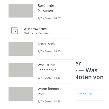
rein!
Berühmte
Personen
7/7 – Dauer: 04:57
Wissenswertes
Nützliches Wissen
Karenzzeit
1/7 – Dauer: 03:45
Benotung in der
Was ist ein
(Grund-)Schule — Was
Schaltjahr?
bedeuten die Noten von
2/7 – Dauer: 04:13
1 bis 6?
Wann kommt die
zur Stelle im Video springen
Post?
(01:14)
3/7 – Dauer: 01:38