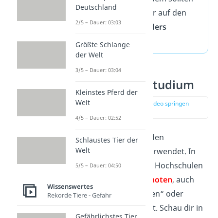
Deutschland
sich die Noten immer auf den
2/5 – Dauer: 03:03
Lernerfolg des Schülers
beziehen.
Größte Schlange
der Welt
3/5 – Dauer: 03:04
Benotung im Studium
Kleinstes Pferd der
Welt
zur Stelle im Video springen
(02:48)
4/5 – Dauer: 02:52
Auch im
Studium
werden
Schlaustes Tier der
Welt
Benotungssysteme
verwendet. In
der Universität und an Hochschulen
5/5 – Dauer: 04:50
gibt es dafür
Dezimalnoten
, auch
Wissenswertes
„Noten in Kommazahlen“ oder
Rekorde Tiere - Gefahr
„Drittelnoten“ genannt. Schau dir in
Gefährlichstes Tier