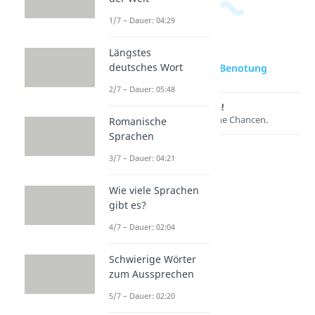
1/7 – Dauer: 04:29
Längstes
deutsches Wort
zur Videoseite: Benotung
2/7 – Dauer: 05:48
Lernen lohnt sich!
Entdecke hier deine Chancen.
Romanische
Sprachen
3/7 – Dauer: 04:21
Wie viele Sprachen
gibt es?
4/7 – Dauer: 02:04
Schwierige Wörter
zum Aussprechen
Weitere Inhalte:
Wissenswertes
5/7 – Dauer: 02:20