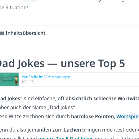
de Situation!
Inhaltsübersicht
ad Jokes — unsere Top 5
zur Stelle im Video springen
(00:17)
ad Jokes
“ sind einfache, oft
absichtlich schlechte Wortwit
her auch der Name „Dad Jokes“.
ese Witze zeichnen sich durch
harmlose Pointen,
Wortspie
nn du also jemanden zum
Lachen
bringen möchtest oder e
rgen willst, sind
unsere Top 5 Dad Jokes
genau das Richtige