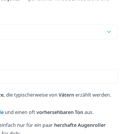
ze
, die typischerweise von
Vätern
erzählt werden.
le
und einen oft
vorhersehbaren
Ton
aus.
infach nur für ein paar
herzhafte Augenroller
 für dich: