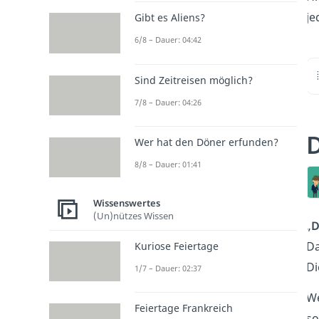
je
Gibt es Aliens?
6/8 – Dauer: 04:42
Sind Zeitreisen möglich?
7/8 – Dauer: 04:26
D
Wer hat den Döner erfunden?
8/8 – Dauer: 01:41
Wissenswertes
(Un)nützes Wissen
„
D
Da
Kuriose Feiertage
Di
1/7 – Dauer: 02:37
We
Feiertage Frankreich
so