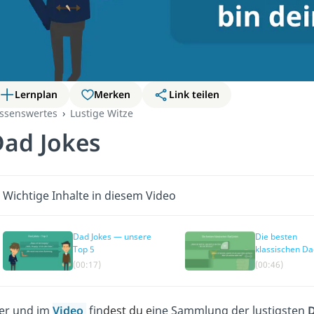
Lernplan
Merken
Link teilen
ssenswertes
Lustige Witze
ad Jokes
Wichtige Inhalte in diesem Video
Dad Jokes — unsere
Die besten
Top 5
klassischen Da
Jokes
(00:17)
(00:46)
er und im
Video
fin
dest du e
ine Sammlung der lustigsten
D