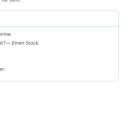
rine.
mt?
— Einen Stock.
er.