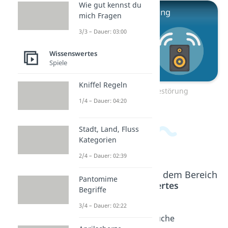
Wie gut kennst du
mich Fragen
3/3 – Dauer: 03:00
Wissenswertes
Spiele
Kniffel Regeln
Zum Video: Ruhestörung
1/4 – Dauer: 04:20
Stadt, Land, Fluss
Kategorien
2/4 – Dauer: 02:39
Beliebte Inhalte aus dem Bereich
Pantomime
Wissenswertes
Begriffe
3/4 – Dauer: 02:22
Erste
Bewerb
Sprüche