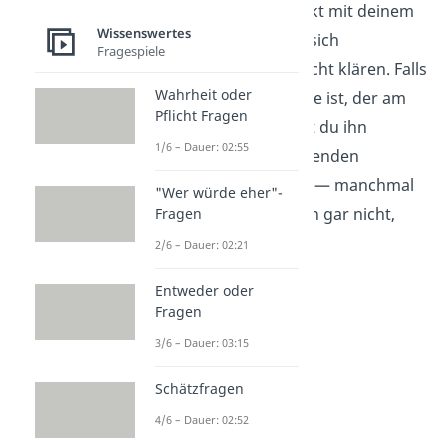
sprich am besten direkt mit deinem
Wissenswertes
Nachbarn
. Oft lassen sich
Fragespiele
Missverständnisse
leicht klären. Falls
Wahrheit oder
dein Nachbar derjenige ist, der am
Pflicht Fragen
Sonntag saugt, kannst du ihn
1/6 – Dauer: 02:55
freundlich auf die geltenden
Ruhezeiten hinweisen — manchmal
"Wer würde eher"-
wissen die Betroffenen gar nicht,
Fragen
dass sie stören.
2/6 – Dauer: 02:21
Entweder oder
Fragen
3/6 – Dauer: 03:15
Schätzfragen
4/6 – Dauer: 02:52