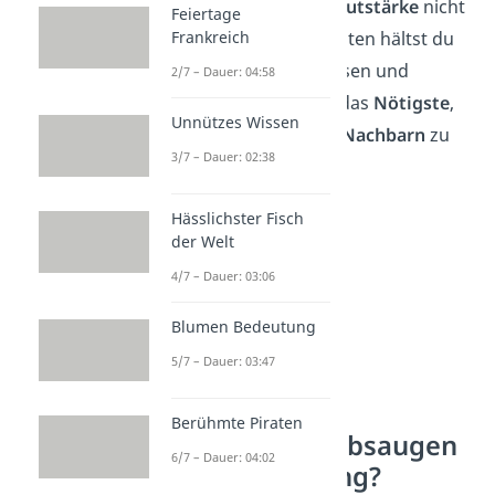
die normale
Zimmerlautstärke
nicht
Feiertage
überschreiten. Am besten hältst du
Frankreich
also
Fenster
geschlossen und
2/7 – Dauer: 04:58
beschränkst dich auf das
Nötigste
,
Unnützes Wissen
um
Ärger mit deinen Nachbarn
zu
3/7 – Dauer: 02:38
vermeiden.
Hässlichster Fisch
der Welt
4/7 – Dauer: 03:06
Blumen Bedeutung
5/7 – Dauer: 03:47
Berühmte Piraten
Wann gilt Staubsaugen
6/7 – Dauer: 04:02
als Ruhestörung?