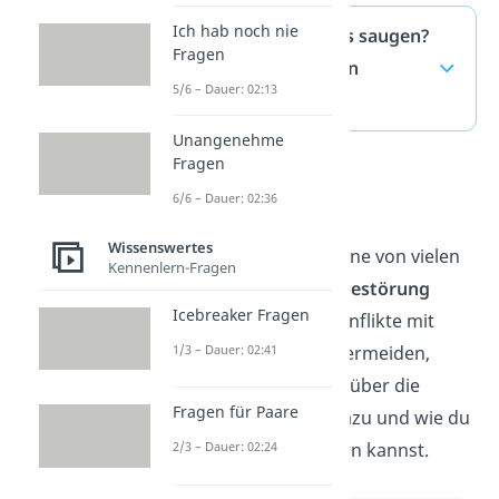
Ich hab noch nie
Darf man sonntags saugen?
Fragen
— häufigste Fragen
5/6 – Dauer: 02:13
(ausklappen)
Unangenehme
Fragen
Ruhestörung
6/6 – Dauer: 02:36
Wissenswertes
Staubsaugen ist nur eine von vielen
Kennenlern-Fragen
Aktivitäten, die als
Ruhestörung
Icebreaker Fragen
gelten können. Um Konflikte mit
deinen Nachbarn zu vermeiden,
1/3 – Dauer: 02:41
erfährst du
hier
mehr über die
Fragen für Paare
allgemeinen Regeln dazu und wie du
dich rechtlich absichern kannst.
2/3 – Dauer: 02:24