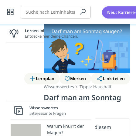
Suche
Neu: Karriere
Lernen lohnt sich!
Entdecke hier deine Chancen.
Lernplan
Merken
Link teilen
Wissenswertes
Tipps: Haushalt
Darf man am Sonntag
saugen?
Wissenswertes
Interessante Fragen
Warum knurrt der
Wichtige Inhalte in diesem
Magen?
Video