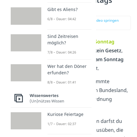
saugen?
Gibt es Aliens?
6/8 – Dauer: 04:42
zur Stelle im Video springen
(00:15)
Sind Zeitreisen
Ja
, du darfst
auch am Sonntag
möglich?
staubsaugen
. Es gibt
kein Gesetz
,
7/8 – Dauer: 04:26
das das
Staubsaugen am Sonntag
Wer hat den Döner
grundsätzlich verbietet.
erfunden?
Allerdings gelten bestimmte
8/8 – Dauer: 01:41
Ruhezeiten
, die je nach Bundesland,
Wissenswertes
Gemeinde und Hausordnung
(Un)nützes Wissen
variieren können.
Kuriose Feiertage
Während solcher Zeiten darfst du
1/7 – Dauer: 02:37
dann nur Tätigkeiten ausüben, die