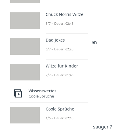
Chuck Norris Witze
Weitere Inhalte:
5/7 – Dauer: 02:45
Wissenswertes
Tipps: Haushalt
Dad Jokes
Fruchtfliegen loswerden
Dauer: 04:08
6/7 – Dauer: 02:20
Waschmaschine stinkt
Dauer: 04:50
Witze für Kinder
Bügeleisen entkalken
Dauer: 03:17
7/7 – Dauer: 01:46
Edding entfernen
Dauer: 04:32
Trockner Symbol
Wissenswertes
Coole Sprüche
Dauer: 01:59
Teelöffel Gramm
Coole Sprüche
Dauer: 01:53
Aufkleber entfernen
1/5 – Dauer: 02:10
Dauer: 03:55
Darf man am Sonntag saugen?