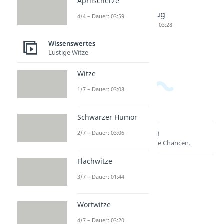
Aprilscherze
Wohnun
ung
zum
g
Wohnun
Einzug
4/4 – Dauer: 03:59
Checklis
g
Dauer: 03:28
te
Dauer: 04:48
Wissenswertes
Dauer: 04:59
Lustige Witze
Witze
1/7 – Dauer: 03:08
Schwarzer Humor
2/7 – Dauer: 03:06
Lernen lohnt sich!
Entdecke hier deine Chancen.
Flachwitze
3/7 – Dauer: 01:44
Wortwitze
4/7 – Dauer: 03:20