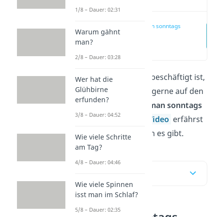
1/8 – Dauer: 02:31
Darf man sonntags
Warum gähnt
saugen?
man?
(00:15)
2/8 – Dauer: 03:28
Wer unter der Woche beschäftigt ist,
Wer hat die
Glühbirne
schiebt den Hausputz gerne auf den
erfunden?
Sonntag — aber
darf man sonntags
3/8 – Dauer: 04:52
saugen
? Hier
und im
Video
erfährst
du, welche Regelungen es gibt.
Wie viele Schritte
am Tag?
4/8 – Dauer: 04:46
Inhaltsübersicht
Wie viele Spinnen
isst man im Schlaf?
5/8 – Dauer: 02:35
Darf man sonntags