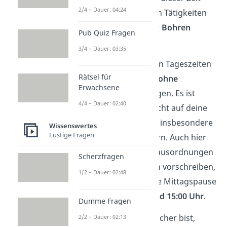
2/4 – Dauer: 04:24
solltest du keine lauten Tätigkeiten
wie
Staubsaugen
oder
Bohren
Pub Quiz Fragen
durchführen.
3/4 – Dauer: 03:35
Während der restlichen Tageszeiten
Rätsel für
darfst du in der Regel
ohne
Erwachsene
Einschränkungen
saugen. Es ist
4/4 – Dauer: 02:40
jedoch ratsam, Rücksicht auf deine
Nachbarn zu nehmen, insbesondere
Wissenswertes
Lustige Fragen
in Mehrfamilienhäusern. Auch hier
können individuelle Hausordnungen
Scherzfragen
zusätzliche Ruhezeiten vorschreiben,
1/2 – Dauer: 02:48
wie beispielsweise eine Mittagspause
zwischen
13:00 Uhr und 15:00 Uhr
.
Dumme Fragen
Tipp:
Wenn du dir unsicher bist,
2/2 – Dauer: 02:13