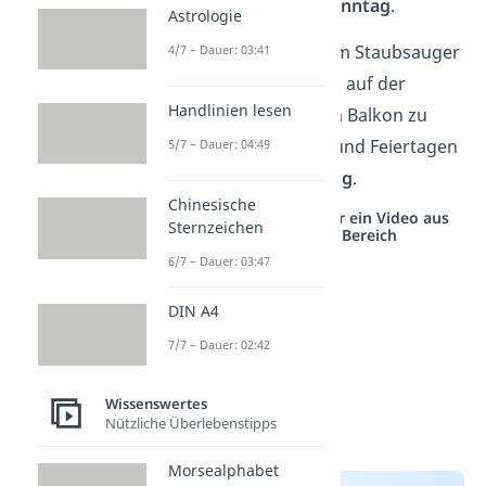
werden — auch am
Sonntag
.
Astrologie
Achtung:
Bevor du zum Staubsauger
4/7 – Dauer: 03:41
greifst: Draußen, etwa auf der
Handlinien lesen
Terrasse oder auf dem Balkon zu
saugen, gilt an Sonn- und Feiertagen
5/7 – Dauer: 04:49
immer
als
Ruhestörung
.
Chinesische
Studyflix vernetzt: Hier ein Video aus
Sternzeichen
einem anderen Bereich
6/7 – Dauer: 03:47
DIN A4
7/7 – Dauer: 02:42
Wissenswertes
Nützliche Überlebenstipps
Morsealphabet