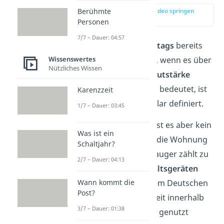
Berühmte
zur Stelle im Video springen
(01:00)
Personen
7/7 – Dauer: 04:57
Staubsaugen gilt
sonntags
bereits
Wissenswertes
dann als Ruhestörung, wenn es über
Nützliches Wissen
die
normale Zimmerlautstärke
hinausgeht — was das bedeutet, ist
Karenzzeit
aber gesetzlich nicht klar definiert.
1/7 – Dauer: 03:45
In den meisten Fällen ist es aber kein
Was ist ein
Problem, am Sonntag die Wohnung
Schaltjahr?
zu saugen. Ein Staubsauger zählt zu
2/7 – Dauer: 04:13
den
typischen Haushaltsgeräten
Wann kommt die
und darf daher laut dem Deutschen
Post?
Mieterbund zu jeder Zeit innerhalb
3/7 – Dauer: 01:38
der eigenen Wohnung genutzt