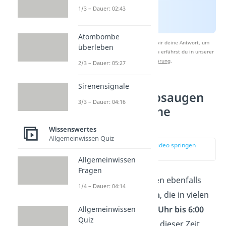
1/3 – Dauer: 02:43
Atombombe
Nach Beantwortung speichern wir deine Antwort, um
überleben
Studyflix zu verbessern. Mehr dazu erfährst du in unserer
Datenschutzerklärung
.
2/3 – Dauer: 05:27
Sirenensignale
Wann ist Staubsaugen
3/3 – Dauer: 04:16
unter der Woche
erlaubt?
Wissenswertes
Allgemeinwissen Quiz
zur Stelle im Video springen
(01:47)
Allgemeinwissen
Fragen
Unter der Woche gelten ebenfalls
1/4 – Dauer: 04:14
bestimmte
Ruhezeiten
, die in vielen
Kommunen von
22:00 Uhr bis 6:00
Allgemeinwissen
Quiz
Uhr
festgelegt sind. In dieser Zeit