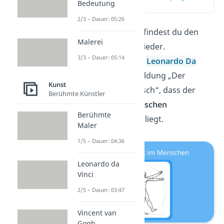
Bedeutung
(01:04)
2/3 – Dauer: 05:26
Auch im
Menschen
findest du den
Malerei
Goldenen Schnitt wieder.
3/3 – Dauer: 05:14
Beispielsweise zeigt
Leonardo Da
Vinci
in seiner Abbildung „Der
Kunst
Vitruvianische Mensch“, dass der
Berühmte Künstler
Mensch
mathematischen
Berühmte
Proportionen
unterliegt.
Maler
1/5 – Dauer: 04:36
Leonardo da
Vinci
2/5 – Dauer: 03:47
Vincent van
Gogh