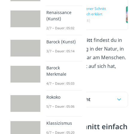
Goldener Schnitt
Renaissance
einfach erklärt
(Kunst)
(00:18)
2/7 – Dauer: 05:02
Den
Goldenen Schnitt
findest du in
Barock (Kunst)
deinem Alltag häufig in der Natur, in
3/7 – Dauer: 05:14
Gebäuden oder sogar am Menschen.
Was es genau damit auf sich hat,
Barock
Merkmale
erfährst du
hier
.
4/7 – Dauer: 05:03
Rokoko
Inhaltsübersicht
5/7 – Dauer: 05:06
Klassizismus
Goldener Schnitt einfach
6/7 – Dauer: 05:20