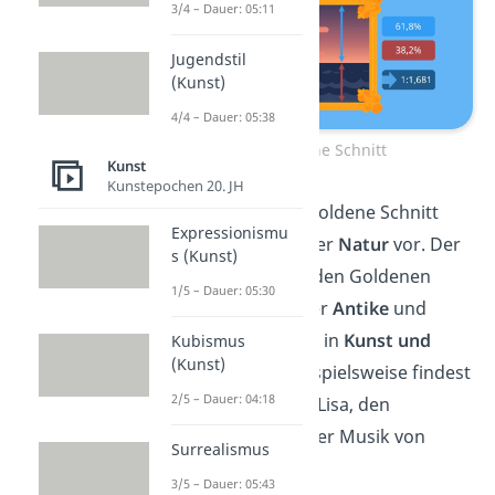
3/4 – Dauer: 05:11
Jugendstil
(Kunst)
4/4 – Dauer: 05:38
Der goldene Schnitt
Kunst
Kunstepochen 20. JH
Dabei kommt der Goldene Schnitt
Expressionismu
auffällig häufig in der
Natur
vor. Der
s (Kunst)
Mensch entdeckte den Goldenen
1/5 – Dauer: 05:30
Schnitt bereits in der
Antike
und
wendet ihn seitdem in
Kunst
und
Kubismus
(Kunst)
Architektur
an. Beispielsweise findest
2/5 – Dauer: 04:18
du ihn in der Mona Lisa, den
Pyramiden und in der Musik von
Surrealismus
Bach.
3/5 – Dauer: 05:43