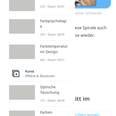
2/4 – Dauer: 02:41
Goldener Schnitt einer Schnecke
Farbpsychologi
e
Häufig findest du diese Spirale auch
in Blüten wie der Rose wieder.
3/4 – Dauer: 04:55
Farbtemperatur
im Design
4/4 – Dauer: 03:51
Kunst
Effekte & Illusionen
Optische
Täuschung
Goldener Schnitt im
1/3 – Dauer: 04:39
Menschen
Farben
zur Stelle im Video springen