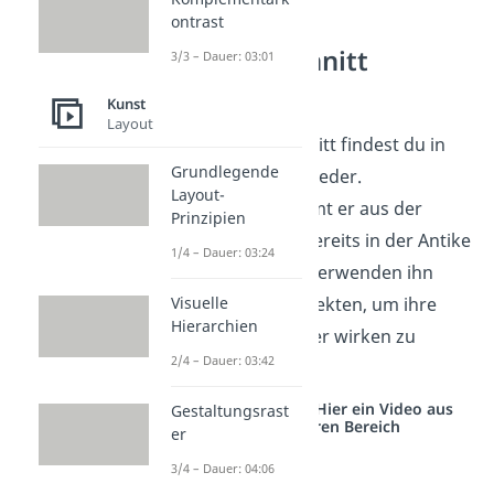
ontrast
Goldener Schnitt
3/3 – Dauer: 03:01
Beispiele
Kunst
Layout
Den Goldenen Schnitt findest du in
Grundlegende
vielen Bereichen
wieder.
Layout-
Ursprünglich stammt er aus der
Prinzipien
Natur und wurde bereits in der Antike
1/4 – Dauer: 03:24
entdeckt. Seitdem verwenden ihn
Visuelle
Künstler und Architekten, um ihre
Hierarchien
Werke harmonischer wirken zu
2/4 – Dauer: 03:42
lassen.
Studyflix vernetzt: Hier ein Video aus
Gestaltungsrast
einem anderen Bereich
er
3/4 – Dauer: 04:06