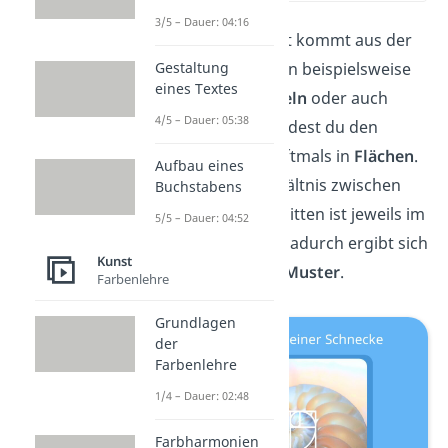
3/5 – Dauer: 04:16
Der Goldene Schnitt kommt aus der
Natur. Du findest ihn beispielsweise
Gestaltung
eines Textes
in
Pflanzen
,
Muscheln
oder auch
4/5 – Dauer: 05:38
Schnecken
. Dort findest du den
Goldenen Schnitt oftmals in
Flächen
.
Aufbau eines
Das heißt, das Verhältnis zwischen
Buchstabens
zwei Flächenabschnitten ist jeweils im
5/5 – Dauer: 04:52
Goldenen Schnitt. Dadurch ergibt sich
Kunst
ein
spiralförmiges Muster
.
Farbenlehre
Grundlagen
der
Farbenlehre
1/4 – Dauer: 02:48
Farbharmonien