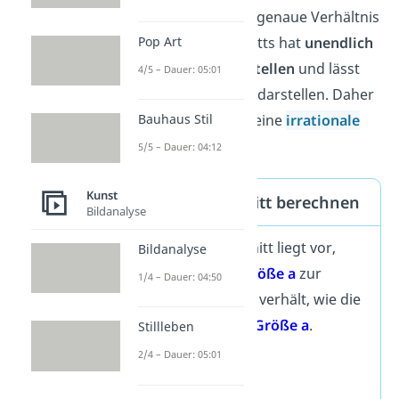
Gut zu wissen:
Das genaue Verhältnis
Pop Art
des Goldenen Schnitts hat
unendlich
viele Nachkommastellen
und lässt
4/5 – Dauer: 05:01
sich nicht als Bruch darstellen. Daher
handelt es sich um eine
irrationale
Bauhaus Stil
Zahl.
5/5 – Dauer: 04:12
Kunst
Goldenen Schnitt berechnen
Bildanalyse
Der Goldene Schnitt liegt vor,
Bildanalyse
wenn sich eine
Größe a
zur
1/4 – Dauer: 04:50
Größe b
genauso verhält, wie die
Summe
a + b
zur
Größe
a
.
Stillleben
2/4 – Dauer: 05:01