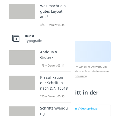
Was macht ein
gutes Layout
aus?
4/4 – Dauer: 04:34
Kunst
Typografie
Antiqua &
Grotesk
1/5 – Dauer: 03:11
Nach Beantwortung speichern wir deine Antwort, um
Studyflix zu verbessern. Mehr dazu erfährst du in unserer
Datenschutzerklärung
.
Klassifikation
der Schriften
nach DIN 16518
Goldener Schnitt in der
2/5 – Dauer: 05:55
Natur
Schriftanwendu
zur Stelle im Video springen
(00:43)
ng