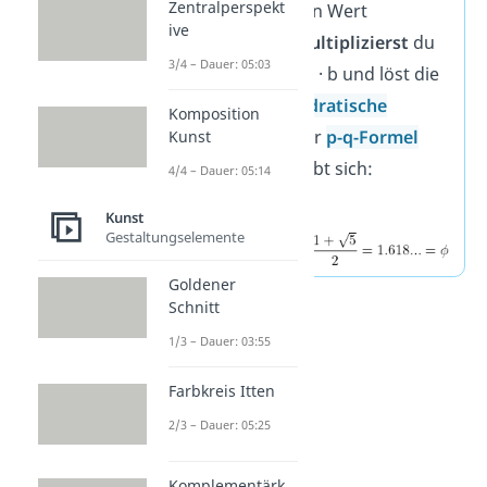
Zentralperspekt
Um den konkreten Wert
ive
auszurechnen,
multiplizierst
du
3/4 – Dauer: 05:03
beide Seiten mit a · b und löst die
entstandene
quadratische
Komposition
Gleichung
mit der
p-q-Formel
Kunst
auf. Am Ende ergibt sich:
4/4 – Dauer: 05:14
Kunst
Gestaltungselemente
Goldener
Schnitt
1/3 – Dauer: 03:55
Farbkreis Itten
2/3 – Dauer: 05:25
Komplementärk