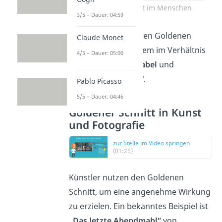
Goldener Schnitt im Menschen
3/5 – Dauer: 04:59
Hierbei findest du den Goldenen
Claude Monet
Schnitt unter anderem im Verhältnis
4/5 – Dauer: 05:00
aus
Fuß
zu
Bauchnabel
und
Bauchnabel zu
Kopf
.
Pablo Picasso
5/5 – Dauer: 04:46
Goldener Schnitt in Kunst
und Fotografie
zur Stelle im Video springen
(01:25)
Künstler nutzen den Goldenen
Schnitt, um eine angenehme Wirkung
zu erzielen. Ein bekanntes Beispiel ist
„Das letzte Abendmahl“
von