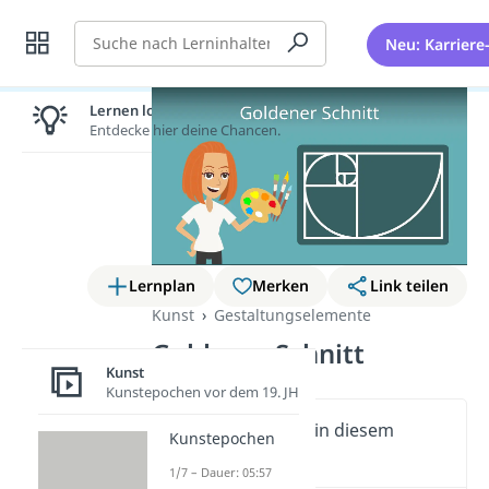
Suche
Neu: Karriere
Lernen lohnt sich!
Entdecke hier deine Chancen.
Lernplan
Merken
Link teilen
Kunst
Gestaltungselemente
Goldener Schnitt
Kunst
Kunstepochen vor dem 19. JH
Wichtige Inhalte in diesem
Kunstepochen
Video
1/7 – Dauer: 05:57