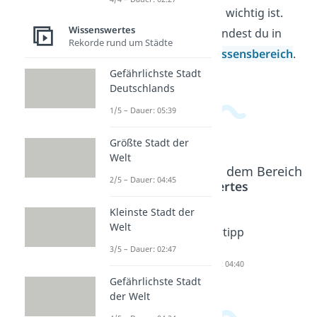
für manche Menschen wichtig ist.
Wissenswertes
Weitere Videos dazu findest du in
Rekorde rund um Städte
unserem
Allgemeinwissensbereich
.
Gefährlichste Stadt
Deutschlands
1/5 – Dauer: 05:39
Größte Stadt der
Welt
Beliebte Inhalte aus dem Bereich
2/5 – Dauer: 04:45
Wissenswertes
Kleinste Stadt der
Welt
Waldbad
Journali
Spartipp
en
ng
s
3/5 – Dauer: 02:47
Dauer: 03:06
Dauer: 04:37
Dauer: 04:40
Gefährlichste Stadt
der Welt