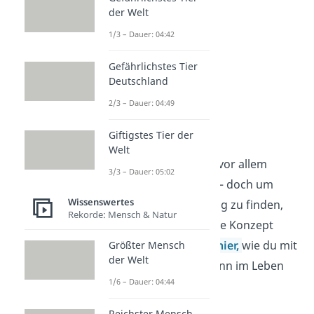
der Welt
1/3 – Dauer: 04:42
Gefährlichstes Tier
Deutschland
2/3 – Dauer: 04:49
Ikigai
Giftigstes Tier der
Welt
Minimalismus schafft vor allem
3/3 – Dauer: 05:02
äußerlich viel Klarheit – doch um
Wissenswertes
auch innerlich Erfüllung zu finden,
Rekorde: Mensch & Natur
kann dir das japanische Konzept
Ikigai
helfen. Erfahre
hier,
wie du mit
Größter Mensch
der Welt
Ikigai einen tieferen Sinn im Leben
1/6 – Dauer: 04:44
findest.
Reichster Mensch