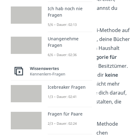
bleiben. Alles andere kannst du
Ich hab noch nie
Fragen
loslassen.
5/6 – Dauer: 02:13
Du kannst die KonMari-Methode auf
deinen Kleiderschrank, deine Bücher
Unangenehme
Fragen
oder deinen gesamten Haushalt
6/6 – Dauer: 02:36
anwenden. Gehe
Kategorie für
Kategorie
durch deine Besitztümer.
Wissenswertes
Kennenlern-Fragen
Sortiere alles aus, was dir
keine
Freude
bereitet oder nicht mehr
Icebreaker Fragen
nützlich ist. Fokussiere dich darauf,
1/3 – Dauer: 02:41
eine Umgebung zu gestalten, die
dich
glücklich
macht.
Fragen für Paare
Schon gewusst:
Diese Methode
2/3 – Dauer: 02:24
wurde von der japanischen