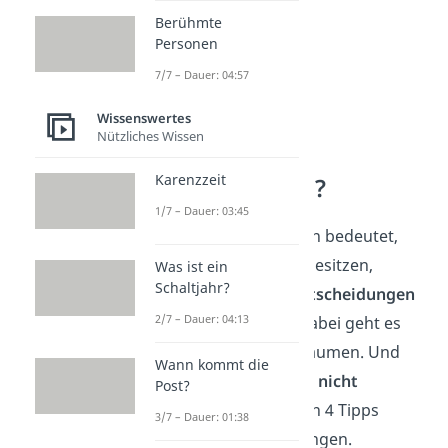
Berühmte
Personen
7/7 – Dauer: 04:57
Wissenswertes
Nützliches Wissen
Wie lebt man
Karenzzeit
minimalistisch?
1/7 – Dauer: 03:45
Minimalistisch zu leben bedeutet,
nicht nur weniger zu besitzen,
Was ist ein
Schaltjahr?
sondern
bewusste Entscheidungen
2/7 – Dauer: 04:13
im Alltag zu treffen. Dabei geht es
um mehr als nur Aufräumen. Und
Wann kommt die
das Beste daran: Es ist
nicht
Post?
kompliziert
. Mit diesen 4 Tipps
3/7 – Dauer: 01:38
kannst du sofort anfangen.