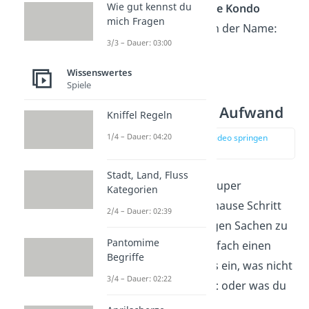
Wie gut kennst du
Aufräumexpertin
Marie Kondo
mich Fragen
entwickelt. Daher auch der Name:
3/3 – Dauer: 03:00
KonMari
.
Wissenswertes
Spiele
Korbmethode —
Ausmisten ohne Aufwand
Kniffel Regeln
1/4 – Dauer: 04:20
zur Stelle im Video springen
(02:28)
Stadt, Land, Fluss
Die
Korbmethode
ist super
Kategorien
praktisch, um dein Zuhause Schritt
2/4 – Dauer: 02:39
für Schritt von unnötigen Sachen zu
Pantomime
befreien. Nimm dir einfach einen
Begriffe
Korb und sammel alles ein, was nicht
3/4 – Dauer: 02:22
an seinen
Platz gehört
oder was du
nicht mehr brauchst
.