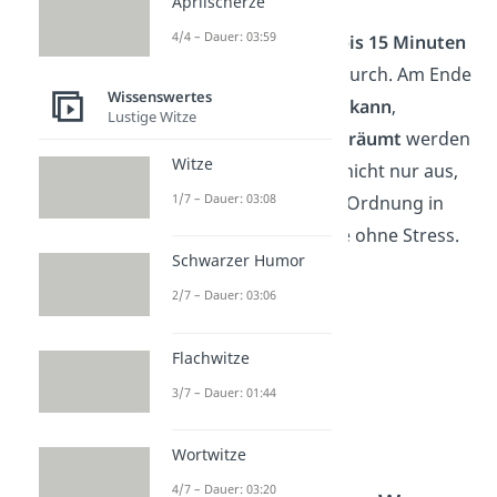
Aprilscherze
4/4 – Dauer: 03:59
Gönn dir jeden Tag
5 bis 15 Minuten
und geh einen Raum durch. Am Ende
Wissenswertes
überlegst du, was
wegkann
,
Lustige Witze
gespendet
oder
umgeräumt
werden
Witze
muss. So sortierst du nicht nur aus,
1/7 – Dauer: 03:08
sondern bringst auch Ordnung in
dein Zuhause — ganze ohne Stress.
Schwarzer Humor
2/7 – Dauer: 03:06
Flachwitze
3/7 – Dauer: 01:44
Wortwitze
4/7 – Dauer: 03:20