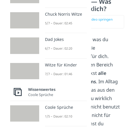
Kartonmethode — Was
brauchst du wirklich?
Chuck Norris Witze
zur Stelle im Video springen
5/7 – Dauer: 02:45
(03:11)
Wenn du wissen willst, was du
Dad Jokes
wirklich brauchst, ist die
6/7 – Dauer: 02:20
Kartonmethode
ideal für dich.
Hierbei räumst du einen Bereich
Witze für Kinder
komplett leer und packst
alle
7/7 – Dauer: 01:46
Gegenstände in Kartons
. Im Alltag
Wissenswertes
nimmst du dann nur das aus den
Coole Sprüche
Kartons heraus, was du wirklich
benutzt. Alles, was du nicht benutzt
Coole Sprüche
hast, brauchst du also nicht für
1/5 – Dauer: 02:10
deinen Alltag und kannst du