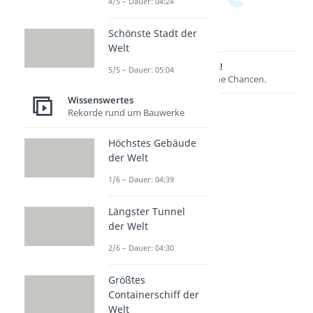
4/5 – Dauer: 04:24
Schönste Stadt der
Welt
Lernen lohnt sich!
5/5 – Dauer: 05:04
Entdecke hier deine Chancen.
Wissenswertes
Rekorde rund um Bauwerke
Höchstes Gebäude
der Welt
1/6 – Dauer: 04:39
Längster Tunnel
der Welt
Weitere Inhalte:
2/6 – Dauer: 04:30
Wissenswertes
Life Hacks
Größtes
Life Hacks
Containerschiff der
Dauer: 03:00
Welt