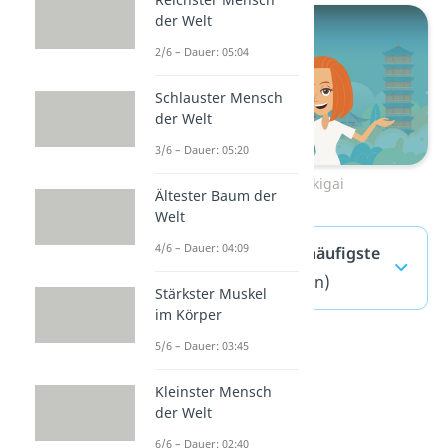
der Welt
2/6 – Dauer: 05:04
Schlauster Mensch
der Welt
3/6 – Dauer: 05:20
Zum Video: Ikigai
Ältester Baum der
Welt
4/6 – Dauer: 04:09
Minimalismus — häufigste
Fragen
(ausklappen)
Stärkster Muskel
im Körper
5/6 – Dauer: 03:45
Kleinster Mensch
der Welt
6/6 – Dauer: 02:40