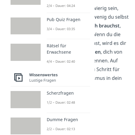
2/4 – Dauer: 04:24
Das mag anfangs schwierig sein,
aber sie zeigt dir, wie wenig du selbst
Pub Quiz Fragen
geliebte Dinge wirklich brauchst
,
3/4 – Dauer: 03:35
um glücklich zu sein. Wenn du die
Hürde überwunden hast, wird es dir
Rätsel für
in Zukunft
leichter fallen
, dich von
Erwachsene
weiteren Dingen zu trennen. Auf
4/4 – Dauer: 02:40
diese Weise bringst du Schritt für
Wissenswertes
Schritt mehr Minimalismus in dein
Lustige Fragen
Leben.
Scherzfragen
1/2 – Dauer: 02:48
Dumme Fragen
2/2 – Dauer: 02:13