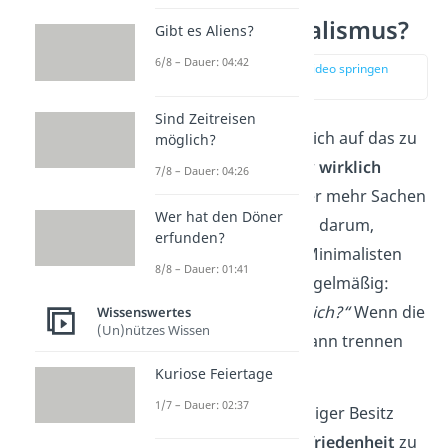
Was ist Minimalismus?
Gibt es Aliens?
6/8 – Dauer: 04:42
zur Stelle im Video springen
(00:14)
Sind Zeitreisen
Minimalismus
heißt, sich auf das zu
möglich?
konzentrieren, was dir
wirklich
7/8 – Dauer: 04:26
wichtig
ist. Statt immer mehr Sachen
Wer hat den Döner
anzusammeln, geht es darum,
erfunden?
Ballast loszuwerden. Minimalisten
8/8 – Dauer: 01:41
fragen sich deshalb regelmäßig:
„Brauche ich das wirklich?“
Wenn die
Wissenswertes
(Un)nützes Wissen
Antwort nein lautet, dann trennen
sie sich davon.
Kuriose Feiertage
1/7 – Dauer: 02:37
Das Ziel ist es, mit weniger Besitz
mehr
Klarheit und Zufriedenheit
zu