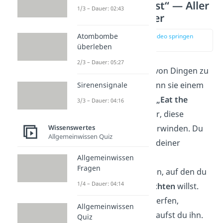
„Eat the Frog First“ — Aller
1/3 – Dauer: 02:43
Anfang ist schwer
Atombombe
zur Stelle im Video springen
(00:55)
überleben
2/3 – Dauer: 05:27
Es ist oft schwer, sich von Dingen zu
trennen, vor allem, wenn sie einem
Sirenensignale
am Herzen liegen. Die
„Eat the
3/3 – Dauer: 04:16
Frog“-Methode
hilft dir, diese
Wissenswertes
Hemmschwelle zu überwinden. Du
Allgemeinwissen Quiz
beginnst damit, einen deiner
liebsten Gegenstände
Allgemeinwissen
Fragen
auszusortieren — einen, auf den du
1/4 – Dauer: 04:14
eigentlich nicht verzichten
willst.
Aber statt ihn wegzuwerfen,
Allgemeinwissen
verschenkst oder verkaufst du ihn.
Quiz