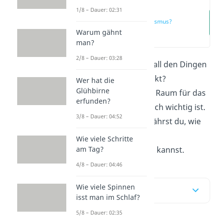
1/8 – Dauer: 02:31
Was ist
Minimalismus?
Warum gähnt
(00:14)
man?
2/8 – Dauer: 03:28
Fühlst du dich oft von all den Dingen
um dich herum erdrückt?
Wer hat die
Glühbirne
Minimalismus
hilft dir Raum für das
erfunden?
zu schaffen, was wirklich wichtig ist.
3/8 – Dauer: 04:52
Hier
und im
Video
erfährst du, wie
du Schritt für Schritt
Wie viele Schritte
minimalistischer leben kannst.
am Tag?
4/8 – Dauer: 04:46
Wie viele Spinnen
Inhaltsübersicht
isst man im Schlaf?
5/8 – Dauer: 02:35