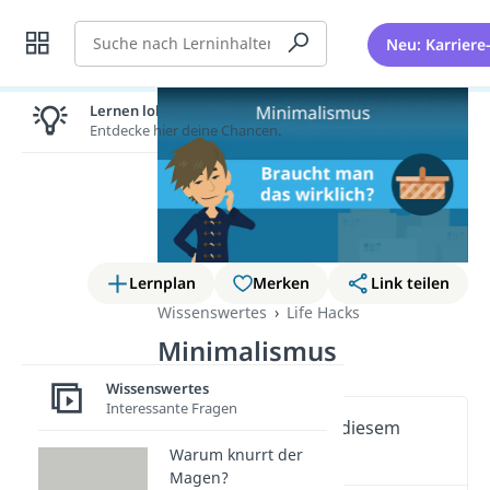
Suche
Neu: Karriere
Lernen lohnt sich!
Entdecke hier deine Chancen.
Lernplan
Merken
Link teilen
Wissenswertes
Life Hacks
Minimalismus
Wissenswertes
Interessante Fragen
Wichtige Inhalte in diesem
Video
Warum knurrt der
Magen?