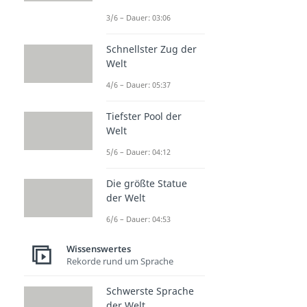
Tischmanieren
3/6 – Dauer: 03:06
Dauer: 04:45
Knigge
Schnellster Zug der
Dauer: 02:40
Phishing
Welt
Dauer: 05:05
4/6 – Dauer: 05:37
Minimalismus
Dauer: 04:17
Tiefster Pool der
Waldbaden
Welt
Dauer: 03:06
Journaling
5/6 – Dauer: 04:12
Dauer: 04:37
Die größte Statue
der Welt
6/6 – Dauer: 04:53
Wissenswertes
Rekorde rund um Sprache
Schwerste Sprache
der Welt