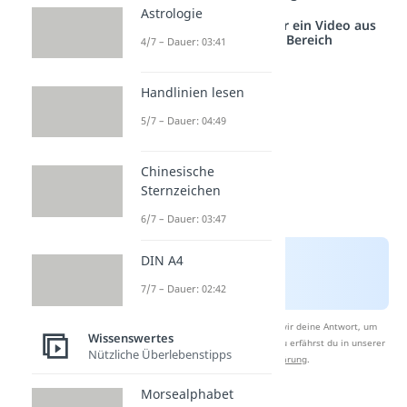
Astrologie
Studyflix vernetzt: Hier ein Video aus
einem anderen Bereich
4/7 – Dauer: 03:41
Handlinien lesen
5/7 – Dauer: 04:49
Chinesische
Sternzeichen
6/7 – Dauer: 03:47
DIN A4
7/7 – Dauer: 02:42
Nach Beantwortung speichern wir deine Antwort, um
Wissenswertes
Studyflix zu verbessern. Mehr dazu erfährst du in unserer
Nützliche Überlebenstipps
Datenschutzerklärung
.
Morsealphabet