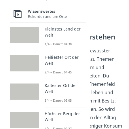
Wissenswertes
Rekorde rund um Orte
Kleinstes Land der
Lebensstile verstehen
Welt
1/4 – Dauer: 04:38
Minimalismus ist ein bewusster
Heißester Ort der
Lebensstil und gehört zu Themen
Welt
rund um Alltag, Konsum und
2/4 – Dauer: 04:45
persönliche Gewohnheiten. Du
vergleichst in diesem Themenfeld
Kältester Ort der
Welt
verschiedene Arten zu leben und
schaust, wie Menschen mit Besitz,
3/4 – Dauer: 05:05
Zeit und Stress umgehen. So wird
Höchster Berg der
klar, wie Gewohnheiten den Alltag
Welt
prägen und warum weniger Konsum
4/4 – Dauer: 02:27