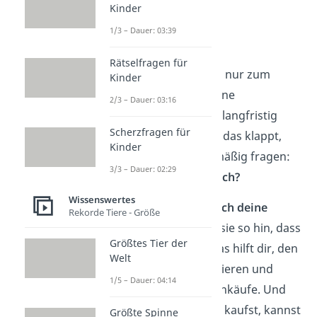
Kinder
Wie wirst du
1/3 – Dauer: 03:39
Minimalist?
Rätselfragen für
Minimalismus ist nicht nur zum
Kinder
Ausmisten, sondern eine
2/3 – Dauer: 03:16
Lebensweise
, die dich langfristig
Scherzfragen für
begleiten kann. Damit das klappt,
Kinder
solltest du dich regelmäßig fragen:
3/3 – Dauer: 02:29
Brauche ich das wirklich?
Wissenswertes
Ein einfacher Tipp:
Mach deine
Rekorde Tiere - Größe
Sachen sichtbar
. Stell sie so hin, dass
Größtes Tier der
du sie im Blick hast. Das hilft dir, den
Welt
Überblick nicht zu verlieren und
1/5 – Dauer: 04:14
vermeidet unnötige Einkäufe. Und
bevor du etwas Neues kaufst, kannst
Größte Spinne