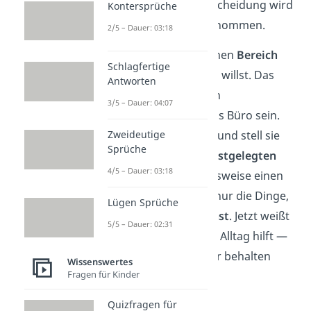
aussortieren
. Die Entscheidung wird
Kontersprüche
dir quasi von allein genommen.
2/5 – Dauer: 03:18
Suche dir als Erstes einen
Bereich
Schlagfertige
aus, den du ausmisten willst. Das
Antworten
kann zum Beispiel dein
3/5 – Dauer: 04:07
Kleiderschrank und das Büro sein.
Zweideutige
Packe alles in Kartons und stell sie
Sprüche
beiseite. Über einen
festgelegten
4/5 – Dauer: 03:18
Zeitraum
, wie beispielsweise einen
Monat entnimmst du nur die Dinge,
Lügen Sprüche
die du
wirklich brauchst
. Jetzt weißt
5/5 – Dauer: 02:31
du, was dir wirklich im Alltag hilft —
und was du nicht mehr behalten
Wissenswertes
Fragen für Kinder
musst.
Quizfragen für