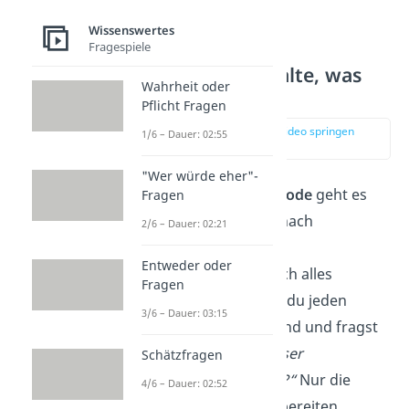
Wissenswertes
Fragespiele
KonMari — Behalte, was
Wahrheit oder
Freude macht
Pflicht Fragen
zur Stelle im Video springen
1/6 – Dauer: 02:55
(01:45)
"Wer würde eher"-
Bei der
KonMari-Methode
geht es
Fragen
darum, seinen Besitz nach
2/6 – Dauer: 02:21
emotionalem Wert
zu
Entweder oder
beurteilen. Statt einfach alles
Fragen
auszusortieren, hältst du jeden
3/6 – Dauer: 03:15
Gegenstand in der Hand und fragst
dich:
„Macht mich dieser
Schätzfragen
Gegenstand glücklich?“
Nur die
4/6 – Dauer: 02:52
Dinge, die dir Freude bereiten,