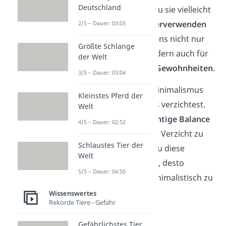
Deutschland
du dir überlegen, ob du sie vielleicht
reparieren oder wiederverwenden
2/5 – Dauer: 03:03
kannst. Das gilt übrigens nicht nur
Größte Schlange
für Gegenstände, sondern auch für
der Welt
Verpflichtungen und Gewohnheiten
.
3/5 – Dauer: 03:04
Grundsätzlich heißt Minimalismus
Kleinstes Pferd der
nicht, dass du auf alles verzichtest.
Welt
Es geht darum, die
richtige Balance
4/5 – Dauer: 02:52
zwischen Konsum und Verzicht zu
Schlaustes Tier der
finden. Je bewusster du diese
Welt
Entscheidungen triffst, desto
5/5 – Dauer: 04:50
leichter
fällt es dir, minimalistisch zu
leben.
Wissenswertes
Rekorde Tiere - Gefahr
Gefährlichstes Tier