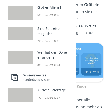
Rätsel bringen Kinder zum
Grübeln
Gibt es Aliens?
— und zum Strahlen, wenn sie die
6/8 – Dauer: 04:42
Lösung
finden. Diese drei
Rätselfragen gehören zu unseren
Sind Zeitreisen
Favoriten. Probiert sie gleich aus!
möglich?
7/8 – Dauer: 04:26
Wer hat den Döner
erfunden?
8/8 – Dauer: 01:41
Wissenswertes
(Un)nützes Wissen
Top 3 Rätsel für Kinder
Kuriose Feiertage
1/7 – Dauer: 02:37
Er gehört nur dir, aber alle
anderen
verwenden
ihn mehr als