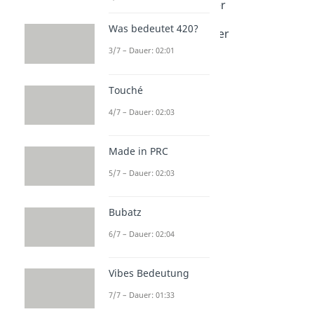
Rätselfragen für Kinder
Dauer: 03:16
Was bedeutet 420?
Scherzfragen für Kinder
Dauer: 02:29
3/7 – Dauer: 02:01
Touché
4/7 – Dauer: 02:03
Made in PRC
5/7 – Dauer: 02:03
Bubatz
6/7 – Dauer: 02:04
Vibes Bedeutung
7/7 – Dauer: 01:33