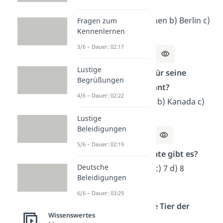
Deutschland?
Auswahl: a) München b) Berlin c)
Fragen zum
Kennenlernen
Frankfurt d) Köln
3/6 – Dauer: 02:17
Lösung
:
b) Berlin
Lustige
Welches Land ist für seine
Begrüßungen
Pandabären bekannt?
4/6 – Dauer: 02:22
Auswahl: a) Indien b) Kanada c)
China d) Japan
Lustige
Beleidigungen
Lösung:
c) China
5/6 – Dauer: 02:19
Wie viele Kontinente gibt es?
Deutsche
Auswahl: a) 5 b) 6 c) 7 d) 8
Beleidigungen
Lösung:
c) 7
6/6 – Dauer: 03:29
Was ist das größte Tier der
Wissenswertes
Welt?