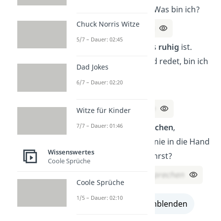
größer werde ich. Was bin ich?
Chuck Norris Witze
Lösung:
Ein Loch
5/7 – Dauer: 02:45
Ich bin da, wenn es
ruhig
ist.
Doch wenn jemand redet, bin ich
Dad Jokes
weg.
6/7 – Dauer: 02:20
Was bin ich?
Lösung:
Die Stille
Witze für Kinder
7/7 – Dauer: 01:46
Was kannst du
brechen
,
selbst wenn du es nie in die Hand
Wissenswertes
nimmst oder berührst?
Coole Sprüche
Lösung:
Ein Versprechen
Coole Sprüche
1/5 – Dauer: 02:10
alle Lösungen einblenden