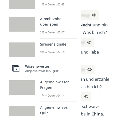
1/3 – Dauer: 02:43
ich?
Lösung:
Ein Flugzeug
Atombombe
überleben
Ich leuchte in der
Nacht
und bin
rund wie ein Teller. Was bin ich?
2/3 – Dauer: 05:27
Lösung:
Der Mond
Sirenensignale
Ich mache
„Miau“
und liebe
3/3 – Dauer: 04:16
Milch. Wer bin ich?
Wissenswertes
Lösung:
Eine Katze
Allgemeinwissen Quiz
Ich habe viele
Seiten
und erzähle
Allgemeinwissen
dir Geschichten. Was bin ich?
Fragen
1/4 – Dauer: 04:14
Lösung:
Ein Buch
Ich bin ein Tier mit schwarz-
Allgemeinwissen
Quiz
weißem Fell und lebe in
China
.