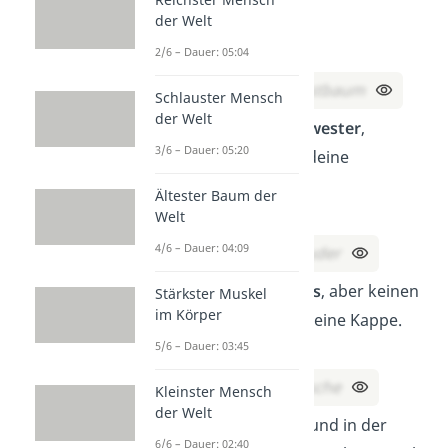
der Welt
irgendwann aus.
Was bin ich?
2/6 – Dauer: 05:04
Lösung:
Ein Christbaum
Schlauster Mensch
der Welt
Du bist meine
Schwester
,
3/6 – Dauer: 05:20
aber ich bin nicht deine
Schwester.
Ältester Baum der
Wer bin ich?
Welt
4/6 – Dauer: 04:09
Lösung:
Dein Bruder
Ich habe einen
Hals
, aber keinen
Stärkster Muskel
im Körper
Kopf. Ich trage oft eine Kappe.
5/6 – Dauer: 03:45
Was bin ich?
Lösung:
Eine Flasche
Kleinster Mensch
der Welt
Ich bin am
Tag
da und in der
6/6 – Dauer: 02:40