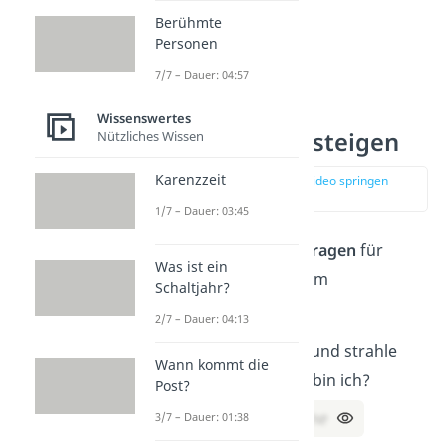
Berühmte
Personen
7/7 – Dauer: 04:57
Wissenswertes
Rätsel zum Einsteigen
Nützliches Wissen
Karenzzeit
zur Stelle im Video springen
(00:14)
1/7 – Dauer: 03:45
Diese
leichten Rätselfragen
für
Was ist ein
Kinder sind
perfekt
zum
Schaltjahr?
Warmwerden:
2/7 – Dauer: 04:13
Ich bin
gelb,
rund und strahle
Wann kommt die
vom Himmel. Was bin ich?
Post?
Lösung:
Die Sonne
3/7 – Dauer: 01:38