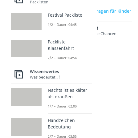
Packlisten
zur Videoseite: Rätselfragen für Kinder
Festival Packliste
1/2 – Dauer: 04:45
Lernen lohnt sich!
Entdecke hier deine Chancen.
Packliste
Klassenfahrt
2/2 – Dauer: 04:54
Wissenswertes
Was bedeutet...?
Nachts ist es kälter
als draußen
Weitere Inhalte:
1/7 – Dauer: 02:00
Wissenswertes
Handzeichen
Fragen für Kinder
Bedeutung
Quizfragen für Kinder
Dauer: 03:39
2/7 – Dauer: 03:55