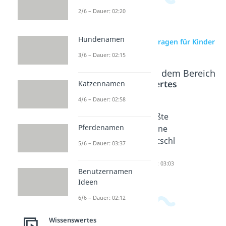
2/6 – Dauer: 02:20
Hundenamen
zur Videoseite: Rätselfragen für Kinder
3/6 – Dauer: 02:15
Beliebte Inhalte aus dem Bereich
Wissenswertes
Katzennamen
4/6 – Dauer: 02:58
Scherzfr
Größtes
Größte
Pferdenamen
agen für
Tier der
Spinne
Kinder
Welt
Deutschl
5/6 – Dauer: 03:37
Dauer: 02:29
Dauer: 04:14
and
Dauer: 03:03
Benutzernamen
Ideen
6/6 – Dauer: 02:12
Wissenswertes