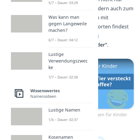
5/7 – Dauer: 03:29
zum Nachdenken, sondern auch zum
Was kann man
Lachen. Lustige Fragen mit
gegen Langeweile
überraschenden Antworten findest
machen?
du in unserem
Beitrag
6/7 – Dauer: 04:12
„Scherzfragen für Kinder“
.
Lustige
Verwendungszwec
ke
7/7 – Dauer: 02:58
Wissenswertes
Namensideen
Lustige Namen
Zum Video: Scherzfragen für Kinder
1/6 – Dauer: 02:37
Kosenamen