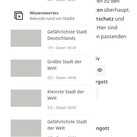
Kreuzworträtsel gehören zu den
beliebtesten Rätselarten
überhaupt.
Wissenswertes
Sie
erweitern den Wortschatz
und
Rekorde rund um Städte
machen einfach
Spaß
. Hier sind
Gefährlichste Stadt
typische Fragen mit den passenden
Deutschlands
Lösungen.
1/5 – Dauer: 05:39
Berühmter
Detektiv
Größte Stadt der
Welt
Lösung:
Holmes
2/5 – Dauer: 04:45
Nordischer
Donnergott
Kleinste Stadt der
Lösung:
Thor
Welt
Fluss
in Italien
3/5 – Dauer: 02:47
Lösung:
Po
Gefährlichste Stadt
Ägyptischer
Sonnengott
der Welt