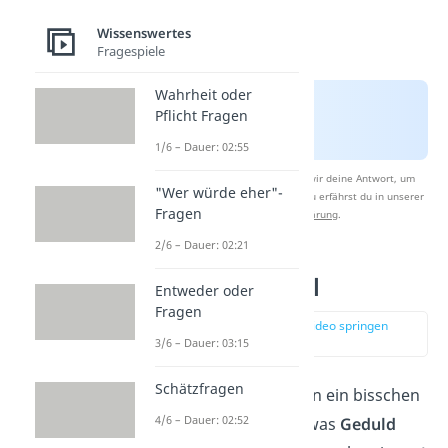
Wissenswertes
Fragespiele
Wahrheit oder
Pflicht Fragen
1/6 – Dauer: 02:55
Nach Beantwortung speichern wir deine Antwort, um
"Wer würde eher"-
Studyflix zu verbessern. Mehr dazu erfährst du in unserer
Fragen
Datenschutzerklärung
.
2/6 – Dauer: 02:21
Knifflige Rätsel
Entweder oder
Fragen
zur Stelle im Video springen
(01:05)
3/6 – Dauer: 03:15
Schätzfragen
Diese Rätsel sind schon ein bisschen
4/6 – Dauer: 02:52
kniffliger
, aber mit etwas
Geduld