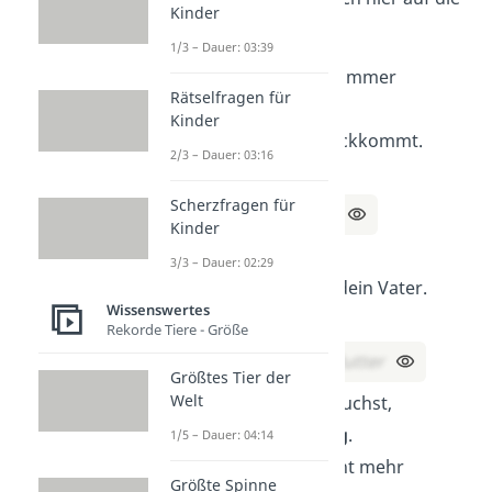
Kinder
Lösung?
1/3 – Dauer: 03:39
Ich bin etwas, das immer
Rätselfragen für
vorwärtsgeht
,
Kinder
aber niemals zurückkommt.
2/3 – Dauer: 03:16
Was bin ich?
Scherzfragen für
Lösung:
Die Zeit
Kinder
Du bist mein
Sohn
,
3/3 – Dauer: 02:29
aber ich bin nicht dein Vater.
Wissenswertes
Wer bin ich?
Rekorde Tiere - Größe
Lösung:
Deine Mutter
Größtes Tier der
Welt
Wenn du mich brauchst,
wirfst du mich
weg
.
1/5 – Dauer: 04:14
Wenn du mich nicht mehr
Größte Spinne