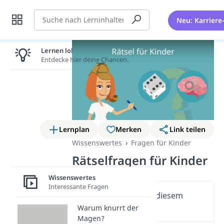
Suche
Neu: Karriere
Lernen lohnt sich!
Entdecke hier deine Chancen.
Lernplan
Merken
Link teilen
Wissenswertes
Fragen für Kinder
Rätselfragen für Kinder
Wissenswertes
Interessante Fragen
Wichtige Inhalte in diesem
Video
Warum knurrt der
Magen?