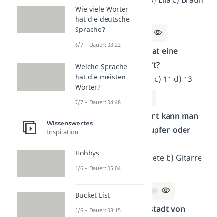
Auswahl: a) Grün b) Lila c) Braun
Wie viele Wörter
d) Orange
hat die deutsche
Sprache?
Lösung:
a) Grün
6/7 – Dauer: 03:22
Wie viele Spieler hat eine
Fußballmannschaft?
Welche Sprache
hat die meisten
Auswahl: a) 9 b) 10 c) 11 d) 13
Wörter?
Lösung:
c) 11
7/7 – Dauer: 04:48
Welches Instrument kann man
Wissenswertes
mit den Fingern zupfen oder
Inspiration
schlagen?
Hobbys
Auswahl: a) Trompete b) Gitarre
1/6 – Dauer: 05:04
c) Klavier d) Flöte
Lösung:
b) Gitarre
Bucket List
Was ist die Hauptstadt von
2/6 – Dauer: 03:15