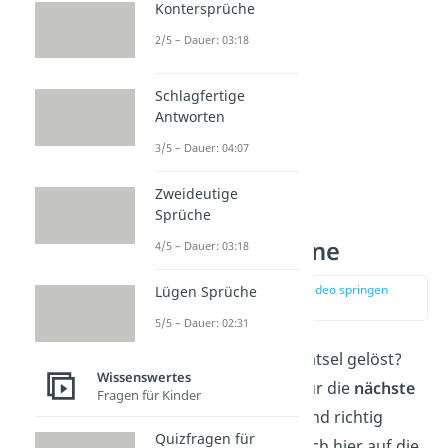
Kontersprüche
2/5 – Dauer: 03:18
Schlagfertige
Antworten
3/5 – Dauer: 04:07
Zweideutige
Sprüche
Rätsel für
Fortgeschrittene
4/5 – Dauer: 03:18
zur Stelle im Video springen
Lügen Sprüche
(01:34)
5/5 – Dauer: 02:31
Ihr habt schon viele Rätsel gelöst?
Wissenswertes
Dann seid ihr
bereit
für die
nächste
Fragen für Kinder
Stufe
! Diese Fragen sind richtig
Quizfragen für
knifflig
. Kommt ihr auch hier auf die