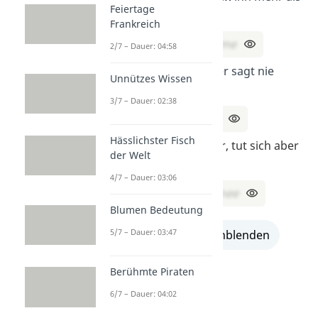
Feiertage
du. Was ist er?
Frankreich
Lösung:
Dein Name
2/7 – Dauer: 04:58
Wer
hört
alles, aber sagt nie
Unnützes Wissen
etwas?
3/7 – Dauer: 02:38
Lösung:
Das Ohr
Hässlichster Fisch
Was
fällt
im Winter, tut sich aber
der Welt
nicht weh?
4/7 – Dauer: 03:06
Lösung:
Der Schnee
Blumen Bedeutung
5/7 – Dauer: 03:47
alle Lösungen einblenden
Berühmte Piraten
6/7 – Dauer: 04:02