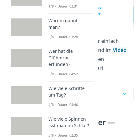
1/8 – Dauer: 02:31
Rätsel zum
Einsteigen
Warum gähnt
(00:14)
man?
2/8 – Dauer: 03:28
Ob für unterwegs oder einfach
zwischendurch: Hier und im
Video
Wer hat die
Glühbirne
bekommst du die besten
erfunden?
Rätselfragen für Kinder
!
3/8 – Dauer: 04:52
Wie viele Schritte
Inhaltsübersicht
am Tag?
4/8 – Dauer: 04:46
Wie viele Spinnen
Rätsel für Kinder —
isst man im Schlaf?
unsere Top 3
5/8 – Dauer: 02:35