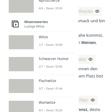
Aprilscherze
Was bin ich?
4/4 – Dauer: 03:59
Lösung:
Eine Briefmarke
Ich habe viel Geschmack und bin
Wissenswertes
Lustige Witze
sehr vielschichtig,
aber wenn du zu nahe kommst,
Witze
bringe ich dich zum
Weinen
.
1/7 – Dauer: 03:08
Was bin ich?
Schwarzer Humor
Lösung:
Eine Zwiebel
2/7 – Dauer: 03:06
Du überholst im Rennen den
Zweiten
. Auf welchem Platz bist
Flachwitze
du?
3/7 – Dauer: 01:44
Lösung:
Auf dem zweiten Platz
Wortwitze
Je mehr du
wegnimmst
, desto
4/7 – Dauer: 03:20