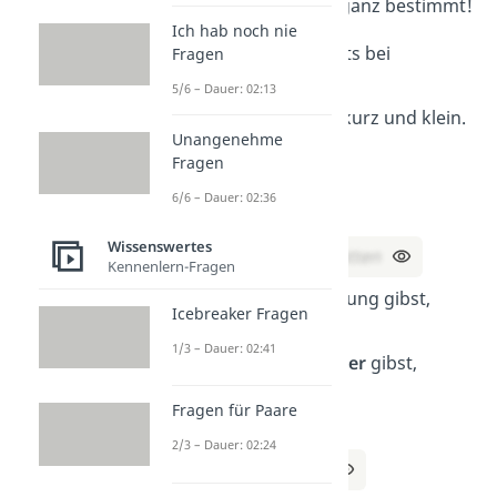
findet ihr die
Lösung
ganz bestimmt!
Ich hab noch nie
Du siehst mich stets bei
Fragen
Sonnenschein
,
5/6 – Dauer: 02:13
am Mittag bin ich kurz und klein.
Unangenehme
Ich wachse bei
Fragen
Sonnenuntergang,
6/6 – Dauer: 02:36
was bin ich?
Wissenswertes
Lösung:
Ein Schatten
Kennenlern-Fragen
Wenn du mir Nahrung gibst,
Icebreaker Fragen
werde ich leben.
1/3 – Dauer: 02:41
Wenn du mir
Wasser
gibst,
sterbe ich.
Fragen für Paare
Was bin ich?
2/3 – Dauer: 02:24
Lösung:
Feuer