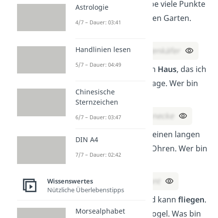
Ich bin schnell, habe viele Punkte
Astrologie
und
fliege
durch den Garten.
4/7 – Dauer: 03:41
Wer bin ich?
Handlinien lesen
Lösung:
Ein Marienkäfer
5/7 – Dauer: 04:49
Ich wohne in einem
Haus
, das ich
auf dem Rücken trage. Wer bin
Chinesische
ich?
Sternzeichen
Lösung:
Eine Schnecke
6/7 – Dauer: 03:47
Ich bin grau, habe einen langen
DIN A4
Rüssel
und große Ohren. Wer bin
7/7 – Dauer: 02:42
ich?
Lösung:
Ein Elefant
Wissenswertes
Nützliche Überlebenstipps
Ich habe Flügel und kann
fliegen
.
Morsealphabet
Aber ich bin kein Vogel. Was bin