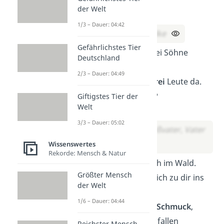
Dunkelheit.
der Welt
Was bin ich?
1/3 – Dauer: 04:42
Lösung:
Eine Wolke
Gefährlichstes Tier
Zwei Väter und zwei Söhne
Deutschland
gehen Angeln,
2/3 – Dauer: 04:49
aber es sind nur
drei
Leute da.
Wie kann das sein?
Giftigstes Tier der
Welt
Lösung:
3/3 – Dauer: 05:02
Die drei sind Großvater, Vater
und Sohn.
Wissenswertes
Rekorde: Mensch & Natur
Im Sommer lebe ich im Wald.
Größter Mensch
Wird es kalt, ziehe ich zu dir ins
der Welt
Haus.
1/6 – Dauer: 04:44
Ich trage schönen
Schmuck
,
doch meine Haare fallen
Reichster Mensch