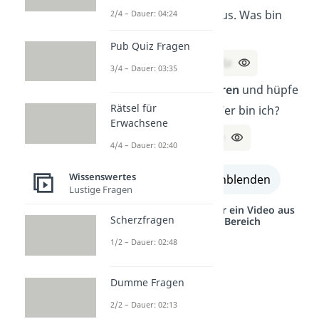
Ich esse viel Bambus. Was bin
2/4 – Dauer: 04:24
ich?
Pub Quiz Fragen
Lösung:
Ein Panda
3/4 – Dauer: 03:35
Ich habe lange
Ohren
und hüpfe
Rätsel für
durch den Wald. Wer bin ich?
Erwachsene
Lösung:
Ein Hase
4/4 – Dauer: 02:40
Wissenswertes
alle Lösungen einblenden
Lustige Fragen
Studyflix vernetzt: Hier ein Video aus
Scherzfragen
einem anderen Bereich
1/2 – Dauer: 02:48
Dumme Fragen
2/2 – Dauer: 02:13