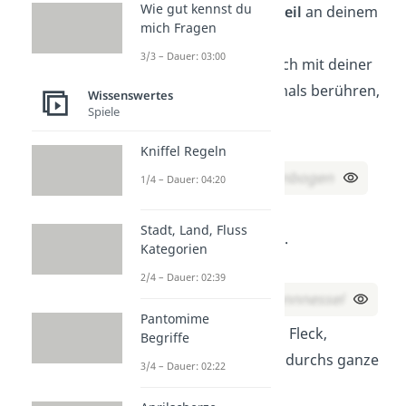
Wie gut kennst du
Ich bin ein
Körperteil
an deinem
mich Fragen
eigenen Körper.
3/3 – Dauer: 03:00
Aber du kannst mich mit deiner
rechten Hand niemals berühren,
Wissenswertes
Spiele
was bin ich?
Lösung:
Kniffel Regeln
Dein rechter Ellenbogen
1/4 – Dauer: 04:20
Ich
brenne
,
Stadt, Land, Fluss
aber bin nicht heiß.
Kategorien
Was bin ich?
2/4 – Dauer: 02:39
Lösung:
Eine Brennnessel
Pantomime
Ich
klebe
an einem Fleck,
Begriffe
und doch reise ich durchs ganze
3/4 – Dauer: 02:22
Land.