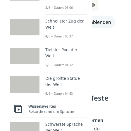
Lösung:
Bandit
3/6 – Dauer: 03:06
Schnellster Zug der
alle Lösungen einblenden
Welt
4/6 – Dauer: 05:37
Tiefster Pool der
Welt
5/6 – Dauer: 04:12
Die größte Statue
der Welt
6/6 – Dauer: 04:53
Quizfragen — Teste
dein Wissen!
Wissenswertes
Rekorde rund um Sprache
Quizfragen machen
Lernen
Schwerste Sprache
spannend
. Hier findest du
der Welt