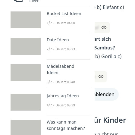
Ideen
Auswahl: a) Giraffe b) Elefant c)
Bucket List Ideen
Blauwal d) Pottwal
1/7 – Dauer: 04:00
Lösung:
c) Blauwal
Welches Tier ernährt sich
Date Ideen
überwiegend von Bambus?
2/7 – Dauer: 03:23
Auswahl: a) Panda b) Gorilla c)
Giraffe d) Nilpferd
Mädelsabend
Ideen
Lösung:
a) Panda
3/7 – Dauer: 03:48
alle Lösungen einblenden
Jahrestag Ideen
4/7 – Dauer: 03:39
Scherzfragen für Kinder
Was kann man
sonntags machen?
Manche Rätsel bringen nicht nur