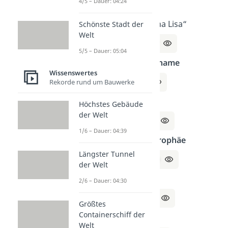
4/5 – Dauer: 04:24
Lösung:
Re
Schöpfer
der „Mona Lisa“
Schönste Stadt der
Welt
Lösung:
Da Vinci
5/5 – Dauer: 05:04
Biblischer
Männername
Wissenswertes
Lösung:
Noah
Rekorde rund um Bauwerke
Deutscher
Dichter
Höchstes Gebäude
der Welt
Lösung:
Goethe
1/6 – Dauer: 04:39
Sportliche
Siegestrophäe
Längster Tunnel
Lösung:
Medaille
der Welt
Spanischer
Maler
2/6 – Dauer: 04:30
Lösung:
Picasso
Größtes
Containerschiff der
Dieb
Welt