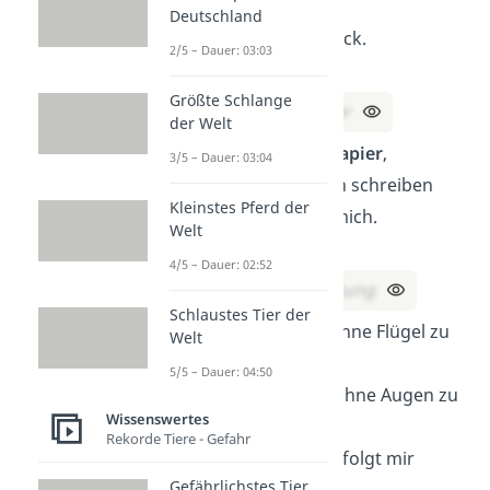
brauchst,
Deutschland
holst du mich zurück.
2/5 – Dauer: 03:03
Was bin ich?
Größte Schlange
Lösung:
Ein Anker
der Welt
Ich bin ein Stück
Papier
,
3/5 – Dauer: 03:04
aber die Menschen schreiben
Kleinstes Pferd der
keine Wörter auf mich.
Welt
Was bin ich?
4/5 – Dauer: 02:52
Lösung:
Eine Zeitung
Schlaustes Tier der
Ich kann fliegen, ohne Flügel zu
Welt
haben.
5/5 – Dauer: 04:50
Ich kann
weinen
, ohne Augen zu
Wissenswertes
haben.
Rekorde Tiere - Gefahr
Wo immer ich bin, folgt mir
Gefährlichstes Tier