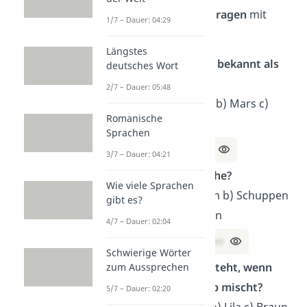
abwechslungsreiche Fragen
mit
1/7 – Dauer: 04:29
Lösungen
.
Längstes
Welcher Planet ist bekannt als
deutsches Wort
„Roter Planet“?
2/7 – Dauer: 05:48
Auswahl: a) Venus b) Mars c)
Romanische
Jupiter d) Neptun
Sprachen
Lösung:
b) Mars
3/7 – Dauer: 04:21
Womit atmen Fische?
Wie viele Sprachen
Auswahl: a) Kiemen b) Schuppen
gibt es?
c) Gräten d) Flossen
4/7 – Dauer: 02:04
Lösung
:
a) Kiemen
Schwierige Wörter
Welche Farbe entsteht, wenn
zum Aussprechen
man Blau und Gelb mischt?
5/7 – Dauer: 02:20