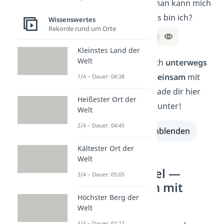
Nacht weg. Doch man kann mich
nicht anfassen. Was bin ich?
Wissenswertes
Rekorde rund um Orte
Lösung:
Das Licht
Kleinstes Land der
Welt
Du willst die Rätsel auch
unterwegs
parat haben oder
gemeinsam
mit
1/4 – Dauer: 04:38
anderen lösen? Dann lade dir hier
Heißester Ort der
unsere
Rätsel-PDF
herunter!
Welt
2/4 – Dauer: 04:45
alle Lösungen einblenden
Kältester Ort der
Welt
Kreuzworträtsel —
3/4 – Dauer: 05:05
häufige Fragen mit
Höchster Berg der
Lösungen
Welt
4/4 – Dauer: 02:27