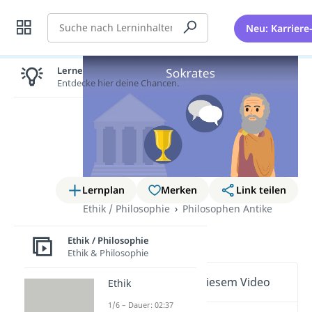
Suche
Neu: Karriere
Lernen lohnt sich!
Entdecke hier deine Chancen.
Lernplan
Merken
Link teilen
Ethik / Philosophie
Philosophen Antike
Sokrates
Ethik / Philosophie
Ethik & Philosophie
Wichtige Inhalte in diesem Video
Ethik
1/6 – Dauer: 02:37