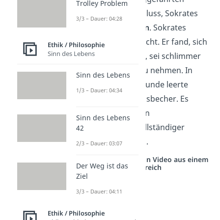
Trolley Problem
versuchten bis zum Schluss, Sokrates
3/3 – Dauer: 04:28
zur
Flucht zu überreden
. Sokrates
wollte dies allerdings nicht. Er fand, sich
Ethik / Philosophie
Sinn des Lebens
der Strafe zu entziehen, sei schlimmer
als die Strafe auf sich zu nehmen. In
Sinn des Lebens
Anwesenheit seiner Freunde leerte
1/3 – Dauer: 04:34
Sokrates den Schierlingsbecher. Es
heißt, dass Sokrates den
Sinn des Lebens
Schierlingsbecher in vollständiger
42
Gelassenheit
leer trank.
2/3 – Dauer: 03:07
Studyflix vernetzt: Hier ein Video aus einem
Der Weg ist das
anderen Bereich
Ziel
3/3 – Dauer: 04:11
Ethik / Philosophie