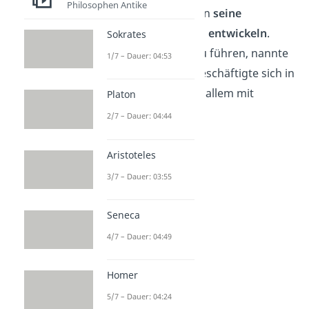
Philosophen Antike
gemeinsam mit anderen
seine
Gedanken im Dialog zu entwickeln
.
Sokrates
Diese Art, Gespräche zu führen, nannte
1/7 – Dauer: 04:53
er Mäeutik. Sokrates beschäftigte sich in
seinen Gesprächen vor allem mit
Platon
ethischen Fragen.
2/7 – Dauer: 04:44
Aristoteles
3/7 – Dauer: 03:55
Seneca
4/7 – Dauer: 04:49
Homer
Mäeutik
5/7 – Dauer: 04:24