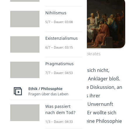
Nihilismus
5/7 – Dauer: 03:08
Existenzialismus
6/7 – Dauer: 03:15
Der Tod von Sokrates
Pragmatismus
Sokrates entschuldigte sich nicht,
7/7 – Dauer: 04:53
sondern er stellte seine Ankläger bloß.
Er verwickelte sie in eine Diskussion, an
Ethik / Philosophie
Fragen über das Leben
dessen Ende der Beweis ihrer
Gedankenlosigkeit und Unvernunft
Was passiert
stand. Für ihn war klar:
E
r wollte sich
nach dem Tod?
nicht stoppen lassen, seine Philosophie
1/3 – Dauer: 04:33
zu
philosophieren
.