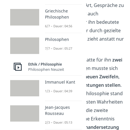
Sokrates nannte seine Art, Gespräche zu
Griechische
führen,
„Mäeutik“
oder auch
Philosophen
„Hebammenkunst“
. Für ihn bedeutete
6/7 – Dauer: 04:56
es, dass sein Gegenüber durch gezielte
Fragen eigene Schlüsse zieht anstatt nur
Philosophen
„belehrt“ zu werden.
7/7 – Dauer: 05:27
Sokrates‘ Philosophie hatte für ihn
zwei
Ethik / Philosophie
Bedeutungen
. Zum einen musste sich
Philosophen Neuzeit
jedes Ergebnis wieder
neuen Zweifeln
,
Immanuel Kant
Nachfragen
und
Anfechtungen stellen
.
1/3 – Dauer: 04:39
Denn im Fokus seiner Philosophie stand
immer, dass es keine festen Wahrheiten
Jean-Jacques
gibt. Daraus schloss er die zweite
Rousseau
Bedeutung: Die wirkliche Erkenntnis
2/3 – Dauer: 05:13
könne nur in der
Auseinandersetzung