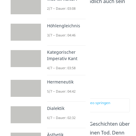
Autoritäten, was letztendlich auch sein
2/7 – Dauer: 03:08
Todesurteil sein sollte.
Höhlengleichnis
3/7 – Dauer: 04:46
Kategorischer
Imperativ Kant
4/7 – Dauer: 03:58
Hermeneutik
Sokrates‘ Tod
5/7 – Dauer: 04:42
zur Stelle im Video springen
(02:17)
Dialektik
6/7 – Dauer: 02:32
Eine der bekanntesten Geschichten über
Sokrates ist die über seinen Tod. Denn
Ästhetik