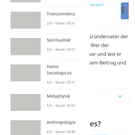
Wer war Sokrates?
Transzendenz
(00:18)
2/6 – Dauer: 03:31
Sokrates
gilt heute als Gründervater der
Spiritualität
westlichen Philosophie. Wer der
3/6 – Dauer: 04:51
griechische Philosoph war und wie er
starb erfährst du in diesem Beitrag und
Homo
im
Video
.
Sociologicus
4/6 – Dauer: 05:31
Inhaltsübersicht
Metaphysik
5/6 – Dauer: 03:03
Wer war Sokrates?
Anthropologie
6/6 – Dauer: 03:44