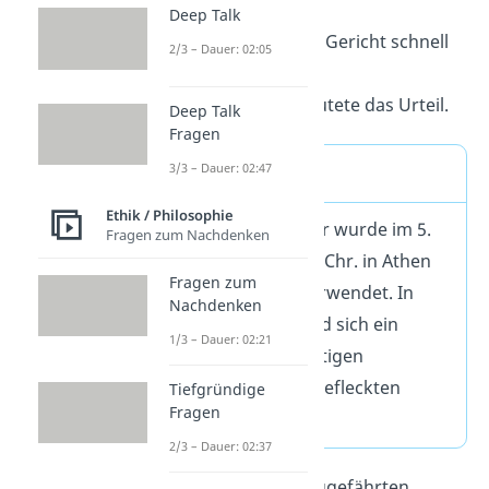
Deep Talk
Daraufhin war sich das Gericht schnell
2/3 – Dauer: 02:05
einig: Tod durch den
„
Schierlingsbecher
“ lautete das Urteil.
Deep Talk
Fragen
3/3 – Dauer: 02:47
Schierlingsbecher
Ethik / Philosophie
Der Schierlingsbecher wurde im 5.
Fragen zum Nachdenken
und 4. Jahrhundert v. Chr. in Athen
Fragen zum
bei Hinrichtungen verwendet. In
Nachdenken
diesem Becher befand sich ein
1/3 – Dauer: 02:21
Getränk aus einer giftigen
Krautpflanze, dem „Gefleckten
Tiefgründige
Fragen
Schierling“.
2/3 – Dauer: 02:37
Seine Freunde und Weggefährten