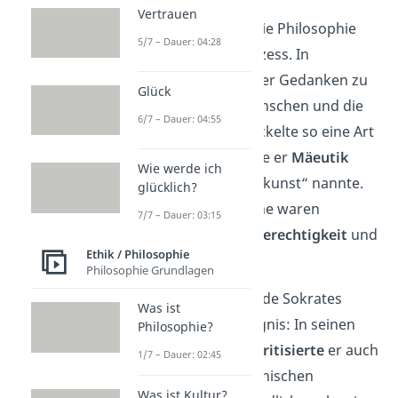
Vertrauen
Für Sokrates bestand die Philosophie
5/7 – Dauer: 04:28
aus einem offenen Prozess. In
Gesprächen
versuchte er Gedanken zu
Glück
entwickeln, die den Menschen und die
6/7 – Dauer: 04:55
Welt erklären. Er entwickelte so eine Art
des Philosophierens, die er
Mäeutik
Wie werde ich
oder auch „Hebammenkunst“ nannte.
glücklich?
Thema seiner Gespräche waren
7/7 – Dauer: 03:15
meist die
Tugend
, die
Gerechtigkeit
und
Ethik / Philosophie
die
Seele
.
Philosophie Grundlagen
Seine Lebensweise wurde Sokrates
Was ist
allerdings zum Verhängnis: In seinen
Philosophie?
öffentlichen Dialogen
kritisierte
er auch
1/7 – Dauer: 02:45
immer wieder die griechischen
Was ist Kultur?