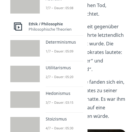
er starb keinen natürlichen Tod,
7/7 – Dauer: 05:08
sondern wurde hingerichtet.
Ethik / Philosophie
Sokrates Respektlosigkeit gegenüber
Philosophische Theorien
wichtigen Menschen führte letztendlich
Determinismus
dazu, dass er angeklagt wurde. Die
1/7 – Dauer: 05:09
konkrete
Anklage
für Sokrates lautete:
„Missachtung der Götter“ und
Utilitarismus
„Verführung der Jugend“.
2/7 – Dauer: 05:20
Rund 500 Geschworene fanden sich ein,
um zu hören, was Sokrates zu seiner
Hedonismus
Verteidigung zu sagen hatte. Es war ihm
3/7 – Dauer: 03:15
egal, dass dieses Urteil auf eine
Todesstrafe
hinauslaufen würde.
Stoizismus
4/7 – Dauer: 05:30