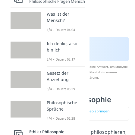
Philosophische Fragen Mensch
Was ist der
Mensch?
1/4 – Dauer: 04:04
Ich denke, also
bin ich
2/4 – Dauer: 02:17
Nach Beantwortung speichern wir deine Antwort, um Studyflix
zu verbessern. Mehr dazu erfährst du in unserer
Gesetz der
Datenschutzerklärung
.
Anziehung
3/4 – Dauer: 03:59
Sokrates‘ Philosophie
Philosophische
Sprüche
zur Stelle im Video springen
(01:04)
4/4 – Dauer: 02:38
Für Sokrates bedeutete philosophieren,
Ethik / Philosophie