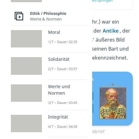
zur Stelle im Video springen
(00:18)
Ethik / Philosophie
Werte & Normen
Sokrates
(469 – 399 v. Chr.) war ein
griechischer
Philosoph
der
Antike
, der
Moral
in Athen lebte. Sokrates‘ äußeres Bild
1/7 – Dauer: 02:35
wurde vor allem durch seinen Bart und
seine zerfurchte Stirn gekennzeichnet.
Solidarität
2/7 – Dauer: 03:57
Werte und
Normen
3/7 – Dauer: 03:45
Integrität
4/7 – Dauer: 04:30
Sokrates Steckbrief