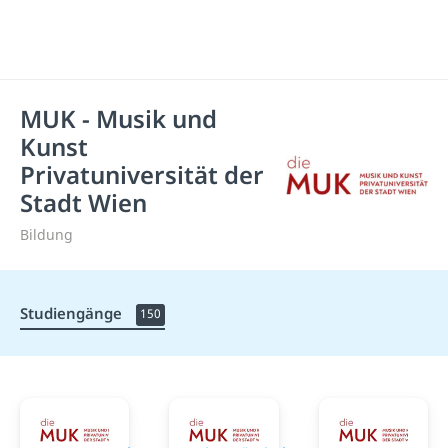
MUK - Musik und
Kunst
Privatuniversität der
Stadt Wien
Bildung
Studiengänge
150
MUK - Musik und Kunst Privatuniversität der St
MUK - Musik und Kunst Pr
MUK