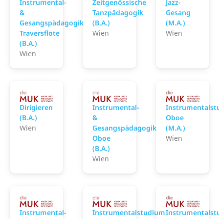
Instrumental-
Zeitgenössische
Jazz-
&
Tanzpädagogik
Gesang
Gesangspädagogik
(B.A.)
(M.A.)
Traversflöte
Wien
Wien
(B.A.)
Wien
MUK - Musik und Kunst Privatuniversität der St
MUK - Musik und Kunst Pr
MUK
Dirigieren
Instrumental-
Instrumentals
(B.A.)
&
Oboe
Wien
Gesangspädagogik
(M.A.)
Oboe
Wien
(B.A.)
Wien
MUK - Musik und Kunst Privatuniversität der St
MUK - Musik und Kunst Pr
MUK
Instrumental-
Instrumentalstudium
Instrumentals