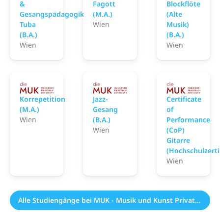
&
Fagott
Blockflöte
Gesangspädagogik
(M.A.)
(Alte
Tuba
Wien
Musik)
(B.A.)
(B.A.)
Wien
Wien
MUK - Musik und Kunst Privatuniversität der St
MUK - Musik und Kunst Pr
MUK
Korrepetition
Jazz-
Certificate
(M.A.)
Gesang
of
Wien
(B.A.)
Performance
Wien
(CoP)
Gitarre
(Hochschulzerti
Wien
Alle Studiengänge bei MUK - Musik und Kunst Privatuniversität der Stadt Wien (150)