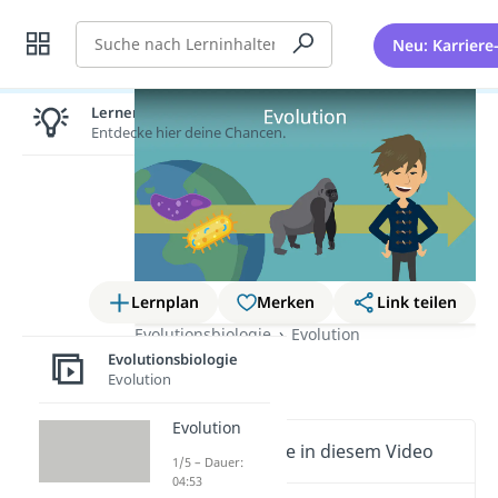
Suche
Neu: Karriere
Lernen lohnt sich!
Entdecke hier deine Chancen.
Lernplan
Merken
Link teilen
Evolutionsbiologie
Evolution
Evolutionsbiologie
Evolution
Evolution
Evolution
Wichtige Inhalte in diesem Video
1/5 – Dauer:
04:53