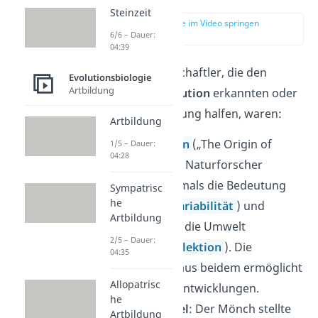
Steinzeit
zur Stelle im Video springen
(00:49)
6/6 – Dauer:
04:39
Wichtige Wissenschaftler, die den
Evolutionsbiologie
Artbildung
Vorgang der Evolution
erkannten oder
bei seiner Aufklärung halfen, waren:
Artbildung
Charles Darwin
(
„The Origin of
1/5 – Dauer:
04:28
Species“)
: Der Naturforscher
erkannte erstmals die Bedeutung
Sympatrisc
he
der Vielfalt (
Variabilität
) und
Artbildung
Auslese durch die Umwelt
2/5 – Dauer:
(
natürliche Selektion
). Die
04:35
Kombination aus beidem ermöglicht
Allopatrisc
evolutionäre Entwicklungen.
he
Gregor Mendel
: Der Mönch stellte
Artbildung