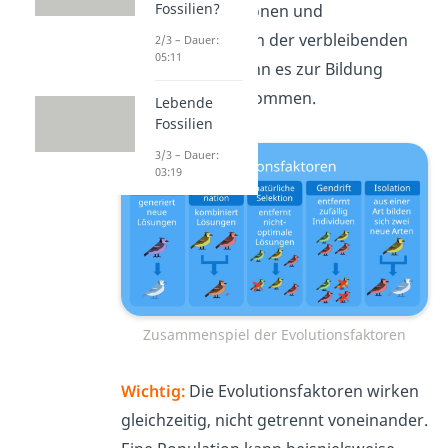
Fossilien?
Durch Mutationen und
Rekombination der verbleibenden
2/3 – Dauer:
05:11
Individuen kann es zur Bildung
neuer Arten kommen.
Lebende
Fossilien
3/3 – Dauer:
03:19
Zusammenspiel der Evolutionsfaktoren
Wichtig:
Die Evolutionsfaktoren wirken
gleichzeitig, nicht getrennt voneinander.