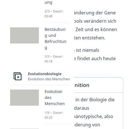
ung
werden.
2/3 – Dauer:
Durch die Veränderung der Gene
03:48
und des Genpools verändern sich
Arten über die Zeit und es können
Bestäubun
g und
sogar neue Arten entstehen.
Befruchtun
g
Wichtig:
Evolution ist niemals
3/3 – Dauer:
abgeschlossen. Sie findet auch heute
05:18
noch statt.
Evolutionsbiologie
Evolution des Menschen
Evolution Definition
Evolution
des
Die Evolution ist in der Biologie die
Menschen
genetische und daraus
1/6 – Dauer:
resultierende phänotypische, also
05:25
sichtbare, Veränderung von