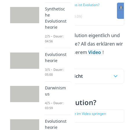
Was ist Evolution?
Synthetisc
he
(00:09)
Evolutionst
heorie
Was bedeutet Evolution eigentlich und
2/5 – Dauer:
04:56
wie funktioniert sie? All das erklären wir
d
ir hier und in unserem
Video
!
Evolutionst
heorie
3/5 – Dauer:
05:00
Inhaltsübersicht
Darwinism
us
Was ist Evolution?
4/5 – Dauer:
03:59
zur Stelle im Video springen
(00:09)
Evolutionst
heorie