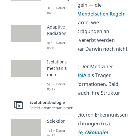
Vererbungsregeln — die
3/5 – Dauer:
sogenannten
Mendelschen Regeln
04:32
— auf. Sie erklären, wie
Adaptive
Merkmalsausprägungen an
Radiation
Nachkommen vererbt werden
4/5 – Dauer:
05:10
können. Das war Darwin noch nicht
bewusst.
Isolations
Oswald Avery
: Der Mediziner
mechanis
men
erkannte die
DNA
als Träger
unserer Erbinformationen. Bald
5/5 – Dauer:
05:17
darauf wurde auch ihre Struktur
identifiziert.
Evolutionsbiologie
Selektionsmechanismen
Aus diesen und weiteren Erkenntnissen
Selektion
zahlreicher Fachrichtungen (u.a.
1/5 – Dauer:
Genetik
,
Biochemie
,
Ökologie
)
04:52