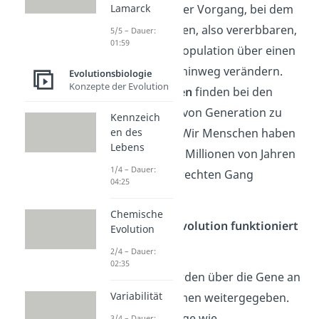
Die Evolution ist der Vorgang, bei dem
Lamarck
sich die genetischen, also vererbbaren,
5/5 – Dauer:
01:59
Merkmale
einer Population über einen
großen Zeitraum hinweg verändern.
Evolutionsbiologie
Konzepte der Evolution
Die
Veränderungen
finden bei den
Lebewesen dabei von Generation zu
Kennzeich
Generation statt. Wir Menschen haben
en des
Lebens
zum Beispiel über Millionen von Jahren
1/4 – Dauer:
hinweg einen aufrechten Gang
04:25
entwickelt.
Chemische
Die biologische Evolution funktioniert
Evolution
so
:
2/4 – Dauer:
02:35
Merkmale werden über die Gene an
Variabilität
die Nachkommen weitergegeben.
Durch Vorgänge wie
3/4 – Dauer: