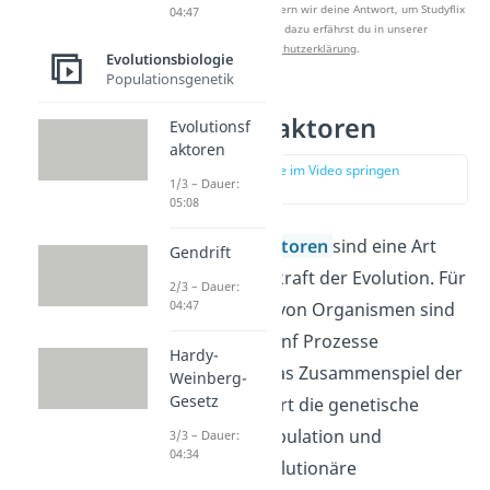
Nach Beantwortung speichern wir deine Antwort, um Studyflix
04:47
zu verbessern. Mehr dazu erfährst du in unserer
Datenschutzerklärung
.
Evolutionsbiologie
Populationsgenetik
Evolutionsfaktoren
Evolutionsf
aktoren
zur Stelle im Video springen
1/3 – Dauer:
(03:26)
05:08
Die
Evolutionsfaktoren
sind eine Art
Gendrift
Motor bzw. Triebkraft der Evolution. Für
2/3 – Dauer:
04:47
die Veränderung von Organismen sind
dabei vor allem fünf Prozesse
Hardy-
verantwortlich. Das Zusammenspiel der
Weinberg-
Gesetz
Prozesse verändert die genetische
Struktur einer Population und
3/3 – Dauer:
04:34
ermöglicht so evolutionäre