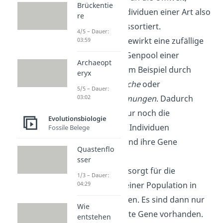
Brückentie
werden die Individuen einer Art also
re
sozusagen aussortiert.
4/5 – Dauer:
Gendrift
:
Er bewirkt eine zufällige
03:59
Änderung im Genpool einer
Archaeopt
Population, zum Beispiel durch
eryx
Vulkanausbrüche
oder
5/5 – Dauer:
03:02
Überschwemmungen
. Dadurch
können sich nur noch die
Evolutionsbiologie
überlebenden Individuen
Fossile Belege
fortpflanzen und ihre Gene
Quastenflo
weitergeben.
sser
Isolation
:
Sie sorgt für die
1/3 – Dauer:
04:29
Auftrennung einer Population in
Teilpopulationen. Es sind dann nur
Wie
noch bestimmte Gene vorhanden.
entstehen