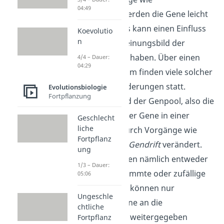
04:49
Mutationen
werden die Gene leicht
verändert. Das kann einen Einfluss
Koevolutio
n
auf das Erscheinungsbild der
Nachkommen haben.
Über einen
4/4 – Dauer:
04:29
langen Zeitraum finden viele solcher
kleinen Veränderungen statt.
Evolutionsbiologie
Fortpflanzung
Zusätzlich wird der Genpool, also die
Gesamtheit aller Gene in einer
Geschlecht
liche
Population, durch Vorgänge wie
Fortpflanz
Selektion
und
Gendrift
verändert.
ung
Dabei überleben nämlich entweder
1/3 – Dauer:
nur ganz bestimmte oder zufällige
05:06
Individuen. So können nur
Ungeschle
bestimmte Gene an die
chtliche
Nachkommen weitergegeben
Fortpflanz