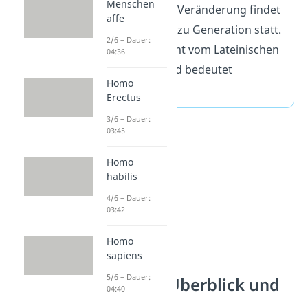
Menschen
Lebewesen. Die Veränderung findet
affe
von Generation zu Generation statt.
2/6 – Dauer:
Das Wort stammt vom Lateinischen
04:36
‚
evolvere
‚ ab und bedeutet
Homo
‚entwickeln‘.
Erectus
3/6 – Dauer:
03:45
Homo
habilis
4/6 – Dauer:
03:42
Homo
sapiens
5/6 – Dauer:
Evolution: Überblick und
04:40
Geschichte