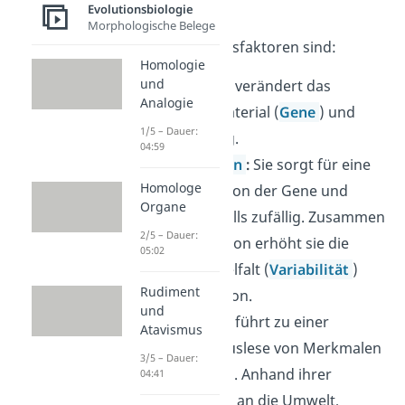
Veränderungen.
Evolutionsbiologie
Morphologische Belege
Die fünf Evolutionsfaktoren sind:
Homologie
und
Mutation
:
Sie verändert das
Analogie
genetische Material (
Gene
) und
1/5 – Dauer:
erfolgt zufällig.
04:59
Rekombination
:
Sie sorgt für eine
Homologe
Neukombination der Gene und
Organe
erfolgt ebenfalls zufällig. Zusammen
2/5 – Dauer:
mit der Mutation erhöht sie die
05:02
genetische Vielfalt (
Variabilität
)
Rudiment
einer Population.
und
Selektion
:
Sie führt zu einer
Atavismus
gerichteten Auslese von Merkmalen
3/5 – Dauer:
der Individuen. Anhand ihrer
04:41
Angepasstheit an die Umwelt,