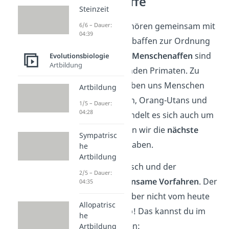
Menschenaffe
Steinzeit
Wir Menschen gehören gemeinsam mit
6/6 – Dauer:
04:39
den Affen und Halbaffen zur Ordnung
der Primaten. Die
Menschenaffen
sind
Evolutionsbiologie
Artbildung
die größten, lebenden Primaten. Zu
ihnen gehören neben uns Menschen
Artbildung
auch
Schimpansen,
Orang-Utans und
1/5 – Dauer:
04:28
Gorillas. Dabei handelt es sich auch um
die Arten, zu denen wir die
nächste
Sympatrisc
Verwandtschaft
haben.
he
Artbildung
Wichtig:
Der Mensch und der
2/5 – Dauer:
Affe
haben
gemeinsame Vorfahren
. Der
04:35
Mensch stammt aber nicht vom heute
Allopatrisc
lebenden Affen ab! Das kannst du im
he
Stammbaum sehen:
Artbildung