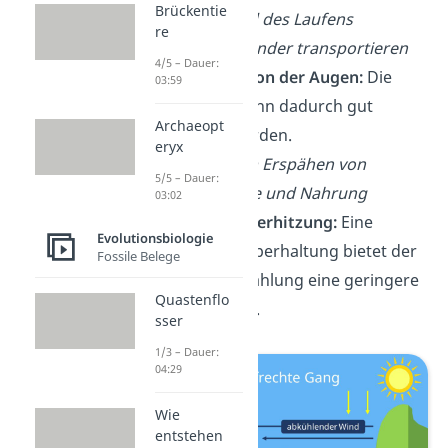
Brückentie
auch während des Laufens
re
verwenden, Kinder transportieren
4/5 – Dauer:
Höhere Position der Augen:
Die
03:59
Landschaft kann dadurch gut
Archaeopt
überblickt werden.
eryx
Beispiele:
zum Erspähen von
5/5 – Dauer:
Feinden, Beute und Nahrung
03:02
Schutz vor Überhitzung:
Eine
Evolutionsbiologie
aufrechte Körperhaltung bietet der
Fossile Belege
Sonneneinstrahlung eine geringere
Quastenflo
Angriffsfläche.
sser
1/3 – Dauer:
04:29
Wie
entstehen