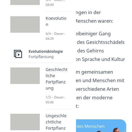
04:49
Wichtige Anpassungen in der
Koevolutio
Entwicklung des Menschen waren:
n
aufrechter zweibeiniger Gang
4/4 – Dauer:
04:29
Verkleinerung des Gesichtsschädels
Vergrößerung des Gehirns
Evolutionsbiologie
Fortpflanzung
Entwicklung von Sprache und Kultur
Geschlecht
So hat sich aus dem gemeinsamen
liche
Vorfahren von Affen und Menschen mit
Fortpflanz
ung
der Zeit und über verschiedene Arten
von Urzeitmenschen der moderne
1/3 – Dauer:
05:06
Mensch entwickelt:
Ungeschle
chtliche
Fortpflanz