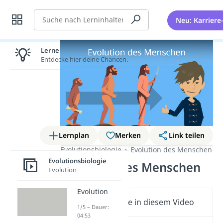
Suche
Neu: Karriere
Lernen lohnt sich!
Entdecke hier deine Chancen.
Lernplan
Merken
Link teilen
Evolutionsbiologie
Evolution des Menschen
Evolutionsbiologie
Evolution des Menschen
Evolution
Evolution
Wichtige Inhalte in diesem Video
1/5 – Dauer:
04:53