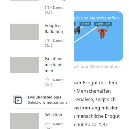
3/5 – Dauer:
04:32
Adaptive
Radiation
4/5 – Dauer:
05:10
Isolations
mechanis
Stammbaum Mensch und Menschenaffen
men
5/5 – Dauer:
Vergleicht man unser Erbgut mit dem
05:17
der verschiedenen Menschenaffen
Evolutionsbiologie
mittels einer
DNA
-Analyse, zeigt sich
Selektionsmechanismen
die
größte Übereinstimmung mit den
Selektion
Schimpansen
. Das menschliche Erbgut
unterscheidet sich nur zu ca. 1,37
1/5 – Dauer:
04:52