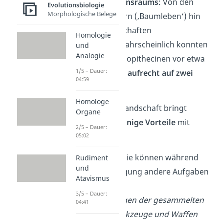
Wechsel des Lebensraums
: Von den
Evolutionsbiologie
Morphologische Belege
tropischen Wäldern (‚Baumleben‘) hin
zu offenen Landschaften
Homologie
(‚Bodenleben‘). Wahrscheinlich konnten
und
Analogie
bereits die Australopithecinen vor etwa
1/5 – Dauer:
4 Millionen Jahren
aufrecht auf zwei
04:59
Beinen laufen
.
Homologe
In einer offenen Landschaft bringt
Organe
dieses Merkmal
einige Vorteile
mit
2/5 – Dauer:
sich:
05:02
Freie Hände:
Sie können während
Rudiment
und
der Fortbewegung andere Aufgaben
Atavismus
übernehmen.
3/5 – Dauer:
Beispiele:
Tragen der gesammelten
04:41
Nahrung, Werkzeuge und Waffen