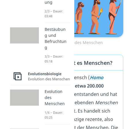
ung
2/3 – Dauer:
03:48
Bestäubun
g und
Befruchtun
Evolution des Menschen
g
3/3 – Dauer:
05:18
Seit wann gibt es Menschen?
Evolutionsbiologie
Der moderne Mensch (
Homo
Evolution des Menschen
sapiens)
ist
vor etwa 200.000
Evolution
Jahren
in Afrika entstanden und hat
des
sich zum heute lebenden
Menschen
Menschen
weiterentwickelt. Es handelt sich
1/6 – Dauer:
05:25
dabei um die einzige rezente, also
überlebende, Art der Menschen. Die