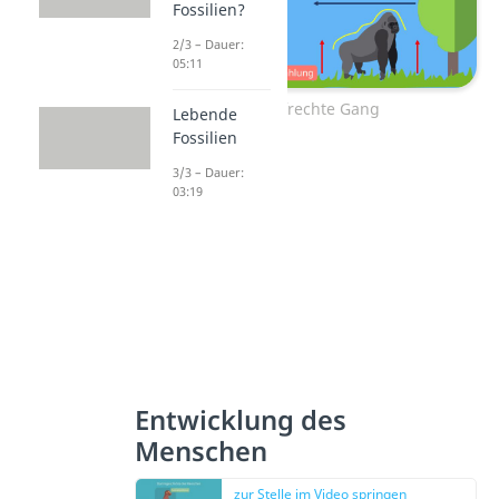
Fossilien?
2/3 – Dauer:
05:11
Der aufrechte Gang
Lebende
Fossilien
3/3 – Dauer:
03:19
Entwicklung des
Menschen
zur Stelle im Video springen