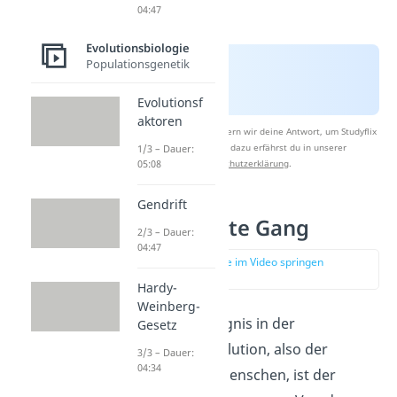
04:47
Evolutionsbiologie
Populationsgenetik
Evolutionsf
aktoren
Nach Beantwortung speichern wir deine Antwort, um Studyflix
zu verbessern. Mehr dazu erfährst du in unserer
1/3 – Dauer:
05:08
Datenschutzerklärung
.
Gendrift
Der aufrechte Gang
2/3 – Dauer:
04:47
zur Stelle im Video springen
(01:02)
Hardy-
Weinberg-
Ein wichtiges Ereignis in der
Gesetz
menschlichen Evolution, also der
3/3 – Dauer:
04:34
Entstehung des Menschen, ist der