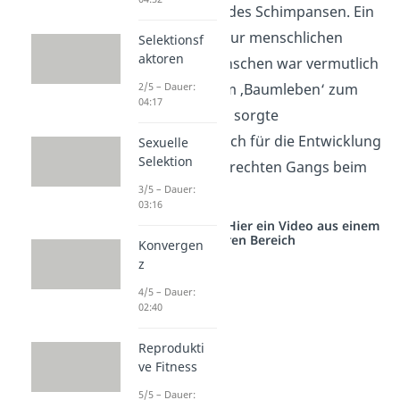
Prozent von dem des Schimpansen. Ein
wichtiger Schritt zur menschlichen
Selektionsf
aktoren
Evolution des Menschen war vermutlich
der Übergang vom ‚Baumleben‘ zum
2/5 – Dauer:
04:17
‚Bodenleben‘. Das sorgte
wahrscheinlich auch für die Entwicklung
Sexuelle
Selektion
des dauerhaft aufrechten Gangs beim
3/5 – Dauer:
Menschen.
03:16
Studyflix vernetzt: Hier ein Video aus einem
anderen Bereich
Konvergen
z
4/5 – Dauer:
02:40
Reprodukti
ve Fitness
5/5 – Dauer: