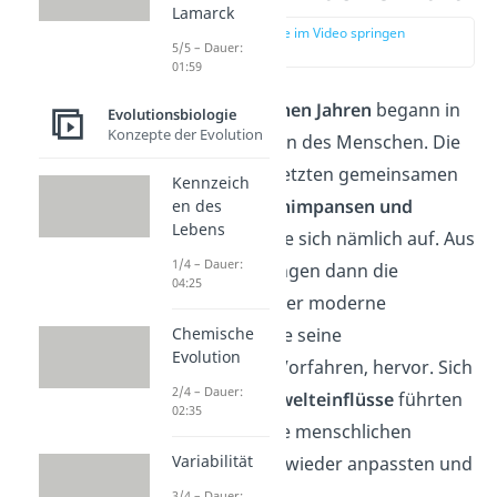
Lamarck
zur Stelle im Video springen
5/5 – Dauer:
(00:13)
01:59
Vor etwa 7 Millionen Jahren
begann in
Evolutionsbiologie
Konzepte der Evolution
Afrika die Evolution des Menschen. Die
Entwicklung des letzten gemeinsamen
Kennzeich
Vorfahren von
Schimpansen und
en des
Lebens
Menschen
spaltete sich nämlich auf. Aus
1/4 – Dauer:
der einen Linie gingen dann die
04:25
Hominiden, also der moderne
Menschen und alle seine
Chemische
Evolution
ausgestorbenen Vorfahren, hervor. Sich
2/4 – Dauer:
verändernde Umwelteinflüsse
führten
02:35
dazu, dass sich die menschlichen
Variabilität
Vorfahren immer wieder anpassten und
veränderten.
3/4 – Dauer: