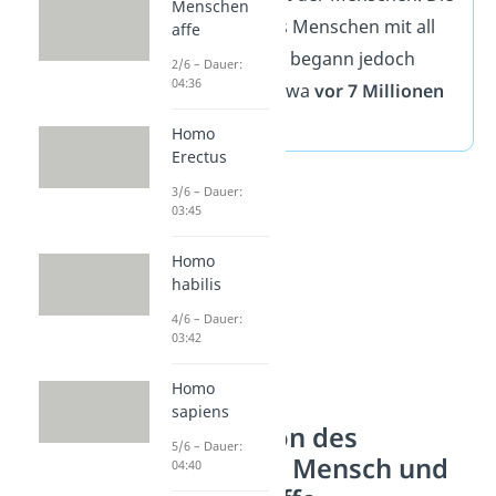
Menschen
Entwicklung des Menschen mit all
affe
ihren Vorfahren begann jedoch
2/6 – Dauer:
04:36
schon früher, etwa
vor 7 Millionen
Jahren
.
Homo
Erectus
3/6 – Dauer:
03:45
Homo
habilis
4/6 – Dauer:
03:42
Homo
sapiens
Die Evolution des
5/6 – Dauer:
Menschen – Mensch und
04:40