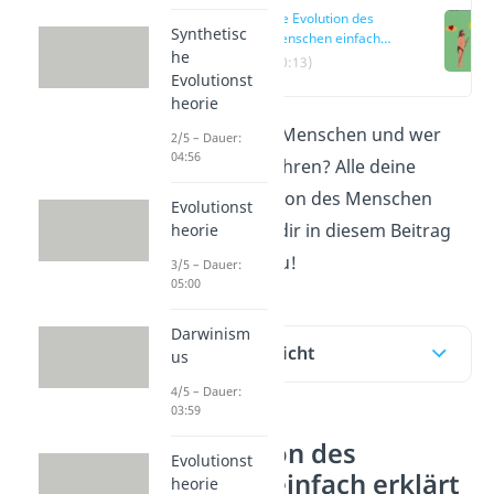
Die Evolution des
Synthetisc
Menschen einfach
he
erklärt
(00:13)
Evolutionst
heorie
Seit wann gibt es Menschen und wer
2/5 – Dauer:
04:56
sind unsere Vorfahren? Alle deine
Fragen zur Evolution des Menschen
Evolutionst
beantworten wir dir in diesem Beitrag
heorie
und im
Video
dazu!
3/5 – Dauer:
05:00
Darwinism
Inhaltsübersicht
us
4/5 – Dauer:
03:59
Die Evolution des
Evolutionst
Menschen einfach erklärt
heorie