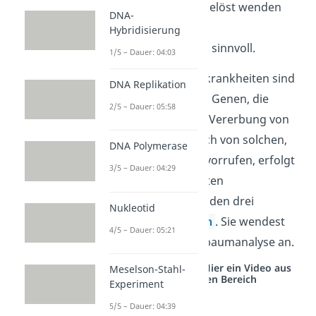
von
einem
Gen ausgelöst wenden
DNA-
(monogen) ist eine
Hybridisierung
Stammbaumanalyse sinnvoll.
1/5 – Dauer: 04:03
Die Ursache für Erbkrankheiten sind
DNA Replikation
Defekte in einzelnen Genen, die
2/5 – Dauer: 05:58
vererbt werden.
Die Vererbung von
Merkmalen, also auch von solchen,
DNA Polymerase
die Krankheiten hervorrufen, erfolgt
3/5 – Dauer: 04:29
dann nach bestimmten
Gesetzmäßigkeiten: den drei
Nukleotid
Mendelschen Regeln
. Sie wendest
4/5 – Dauer: 05:21
du bei einer Stammbaumanalyse an.
Studyflix vernetzt: Hier ein Video aus
Meselson-Stahl-
einem anderen Bereich
Experiment
5/5 – Dauer: 04:39