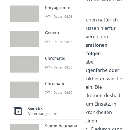
kannst.
Karyogramm
4/7 – Dauer: 04:01
Das ist bei uns Menschen natürlich
nicht möglich. Wir müssen hierfür
Genom
Stammbäume analysieren, um
5/7 – Dauer: 04:15
Merkmale über Generationen
hinweg zurückzuverfolgen
.
Chromatid
Merkmale können dabei
6/7 – Dauer: 05:20
beispielsweise die Augenfarbe oder
auch vererbbare Krankheiten wie die
Chromatin
Rot-Grün-Blindheit
sein.
Die
7/7 – Dauer: 04:50
Stammbaumanalyse kommt deshalb
häufig bei Familien zum Einsatz, in
Genetik
denen vermehrt Erbkrankheiten
Vererbungslehre
auftauchen und die einen
Stammbaumana
Kinderwunsch haben.
Dadurch kann