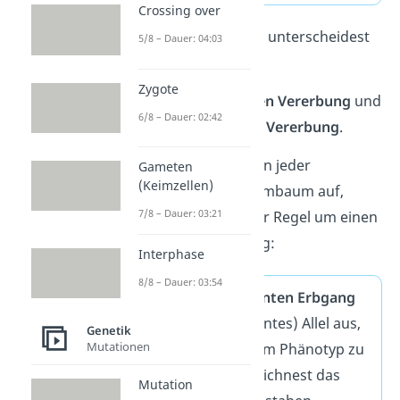
Crossing over
Schritt 2
: Außerdem unterscheidest
5/8 – Dauer: 04:03
du zwischen
Zygote
einer
dominanten Vererbung
und
6/8 – Dauer: 02:42
einer
rezessiven Vererbung
.
Tritt eine Krankheit in jeder
Gameten
(Keimzellen)
Generation im Stammbaum auf,
7/8 – Dauer: 03:21
handelt es sich in der Regel um einen
dominanten Erbgang:
Interphase
8/8 – Dauer: 03:54
Bei einem
dominanten Erbgang
reicht ein (dominantes) Allel aus,
Genetik
Mutationen
um die Krankheit im Phänotyp zu
zeigen. Du kennzeichnest das
Mutation