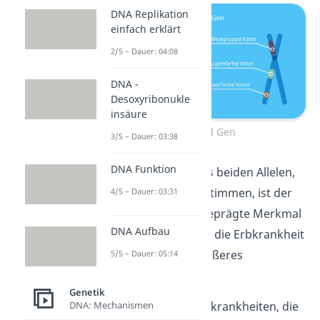
DNA Replikation
einfach erklärt
2/5 – Dauer: 04:08
DNA -
Desoxyribonukle
insäure
Allel und Gen
3/5 – Dauer: 03:38
DNA Funktion
Die Kombination aus beiden Allelen,
die ein Merkmal bestimmen, ist der
4/5 – Dauer: 03:31
Genotyp
. Das ausgeprägte Merkmal
DNA Aufbau
oder in unserem Fall die Erbkrankheit
ist der
Phänotyp
(äußeres
5/5 – Dauer: 05:14
Erscheinungsbild).
Genetik
DNA: Mechanismen
Wichtig:
Nur bei Erbkrankheiten, die