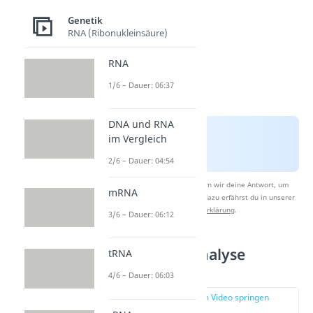
Genetik
RNA (Ribonukleinsäure)
RNA
1/6 – Dauer: 06:37
DNA und RNA
im Vergleich
2/6 – Dauer: 04:54
Nach Beantwortung speichern wir deine Antwort, um
mRNA
Studyflix zu verbessern. Mehr dazu erfährst du in unserer
Datenschutzerklärung
.
3/6 – Dauer: 06:12
Stammbaumanalyse
tRNA
Vorgehen
4/6 – Dauer: 06:03
zur Stelle im Video springen
(01:15)