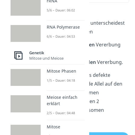
rRNA
5/6 – Dauer: 06:02
Schritt 1
: Bei der
Stammbaumanalyse unterscheidest
RNA Polymerase
du zunächst zwischen
6/6 – Dauer: 04:53
einer
autosomalen
Vererbung
Genetik
und
Mitose und Meiose
einer
gonosomalen
Vererbung.
Mitose Phasen
Du klärst also, ob das defekte
1/5 – Dauer: 04:18
krankheitsauslösende Allel auf den
44 Körperchromosomen
Meiose einfach
(
Autosomen
) oder den 2
erklärt
Geschlechtschromosomen
2/5 – Dauer: 04:48
(
Gonosomen
) liegt.
Mitose