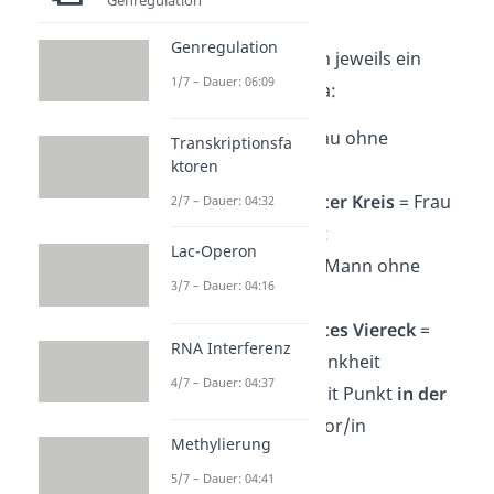
Grundbegriffe
Genregulation
Stammbäume haben jeweils ein
1/7 – Dauer: 06:09
einheitliches Schema:
leerer
Kreis
= Frau ohne
Transkriptionsfa
ktoren
Erbkrankheit
farbig ausgefüllter Kreis
= Frau
2/7 – Dauer: 04:32
mit Erbkrankheit
Lac-Operon
leeres Viereck
= Mann ohne
3/7 – Dauer: 04:16
Erbkrankheit
farbig ausgefülltes Viereck
=
RNA Interferenz
Mann mit Erbkrankheit
4/7 – Dauer: 04:37
Kreis / Viereck mit Punkt
in der
Mitte
= Konduktor/in
Methylierung
(Überträger/in)
5/7 – Dauer: 04:41