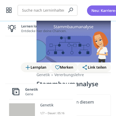
Suche
Neu: Karriere
Lernen lohnt sich!
Entdecke hier deine Chancen.
Lernplan
Merken
Link teilen
Genetik
Vererbungslehre
Stammbaumanalyse
Genetik
Gene
Wichtige Inhalte in diesem
Genetik
Video
1/7 – Dauer: 05:16