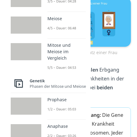
3/5 – Dauer: 04:28
Meiose
4/5 – Dauer: 06:48
Mitose und
Meiose im
Chromosomensatz einer Frau
Vergleich
5/5 – Dauer: 04:53
Bei einem
autosomalen
Erbgang
kommen die Erbkrankheiten in der
Genetik
Phasen der Mitose und Meiose
Regel gleich häufig bei
beiden
Geschlechtern
vor.
Prophase
1/2 – Dauer: 05:03
Autosomaler Erbgang:
Die Gene
der Merkmale/der Krankheit
Anaphase
liegen auf den Autosomen. Jeder
2/2 – Dauer: 03:26