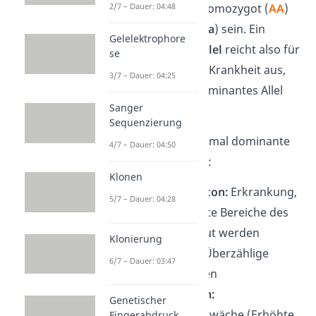
Personen, können homozygot (
AA
)
2/7 – Dauer: 04:48
oder heterozygot (
A
a
) sein. Ein
Gelelektrophore
einziges defektes Allel
reicht also für
se
die Ausprägung der Krankheit aus,
3/7 – Dauer: 04:25
da es sich um ein dominantes Allel
Sanger
handelt.
Sequenzierung
Beispiele
für autosomal dominante
4/7 – Dauer: 04:50
Erbkrankheiten sind:
Klonen
Chorea Huntington:
Erkrankung,
5/7 – Dauer: 04:28
bei der bestimmte Bereiche des
Gehirns abgebaut werden
Klonierung
Vielfingrigkeit:
Überzählige
6/7 – Dauer: 03:47
Finger oder Zehen
Marfan-Syndrom:
Genetischer
Bindegewebsschwäche (Erhöhte
Fingerabdruck