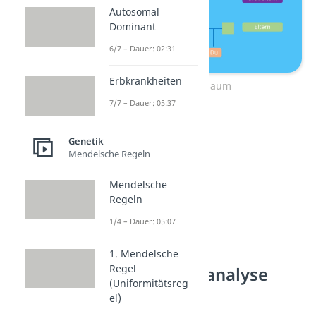
Autosomal
Dominant
6/7 – Dauer: 02:31
Erbkrankheiten
Stammbaum
7/7 – Dauer: 05:37
Genetik
Mendelsche Regeln
Mendelsche
Regeln
1/4 – Dauer: 05:07
1. Mendelsche
Regel
Stammbaumanalyse
(Uniformitätsreg
Grundlagen
el)