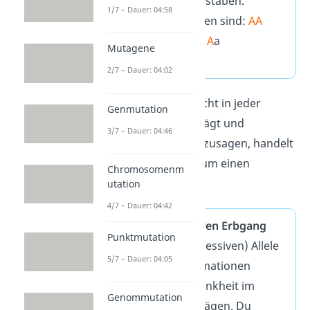
Allel mit Großbuchstaben.
1/7 – Dauer: 04:58
Mögliche Genotypen sind:
AA
(homozygot) oder
A
a
Mutagene
(heterozygot).
2/7 – Dauer: 04:02
Ist eine Krankheit nicht in jeder
Genmutation
Generation ausgeprägt und
3/7 – Dauer: 04:46
„überspringt“ sie sozusagen, handelt
es sich in der Regel um einen
Chromosomenm
rezessiven Erbgang
:
utation
4/7 – Dauer: 04:42
Bei einem
rezessiven Erbgang
Punktmutation
müssen
beide
(rezessiven) Allele
5/7 – Dauer: 04:05
die gleichen Informationen
tragen, um die Krankheit im
Genommutation
Phänotyp auszuprägen. Du