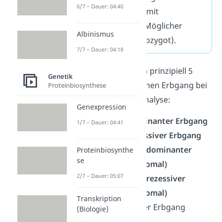
6/7 – Dauer: 04:40
kennzeichnest sie mit
Kleinbuchstaben. Möglicher
Albinismus
Genotyp:
aa
(homozygot).
7/7 – Dauer: 04:18
Daraus ergeben sich prinzipiell 5
Genetik
Möglichkeiten für einen Erbgang bei
Proteinbiosynthese
einer Stammbaumanalyse:
Genexpression
Autosomal dominanter Erbgang
1/7 – Dauer: 04:41
Autosomal rezessiver Erbgang
X-chromosomal dominanter
Proteinbiosynthe
se
Erbgang (Gonosomal)
2/7 – Dauer: 05:07
X-chromosomal rezessiver
Erbgang (Gonosomal)
Transkription
Y-chromosomaler Erbgang
(Biologie)
(Gonosomal)