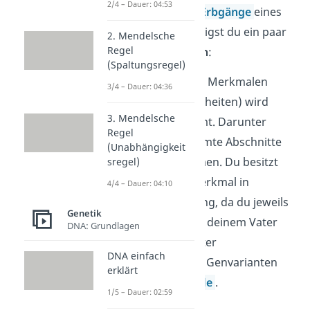
2/4 – Dauer: 04:53
Für die Analyse der
Erbgänge
eines
Stammbaums benötigst du ein paar
2. Mendelsche
Regel
wichtige
Grundlagen
:
(Spaltungsregel)
Die Ausprägung von Merkmalen
3/4 – Dauer: 04:36
(oder hier: Erbkrankheiten) wird
3. Mendelsche
durch
Gene
bestimmt. Darunter
Regel
verstehst du bestimmte Abschnitte
(Unabhängigkeit
auf den Chromosomen. Du besitzt
sregel)
jedes Gen für ein Merkmal in
4/4 – Dauer: 04:10
doppelter Ausführung, da du jeweils
Genetik
ein
Chromosom
von deinem Vater
DNA: Grundlagen
und von deiner Mutter
DNA einfach
bekommst. Die zwei Genvarianten
erklärt
nennst du auch
Allele
.
1/5 – Dauer: 02:59