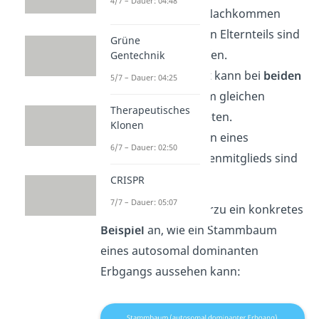
4/7 – Dauer: 04:48
Circa 50 % aller Nachkommen
eines betroffenen Elternteils sind
Grüne
ebenfalls betroffen.
Gentechnik
Die Erbkrankheit kann bei
beiden
5/7 – Dauer: 04:25
Geschlechtern
im gleichen
Therapeutisches
Verhältnis auftreten.
Klonen
Die Nachkommen eines
6/7 – Dauer: 02:50
gesunden Familienmitglieds sind
gesund.
CRISPR
7/7 – Dauer: 05:07
Schauen wir uns hierzu ein konkretes
Beispiel
an, wie ein Stammbaum
eines autosomal dominanten
Erbgangs aussehen kann: