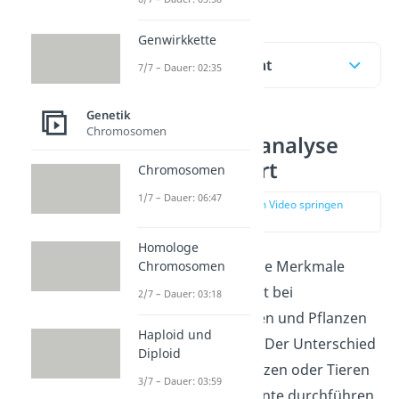
Genwirkkette
Inhaltsübersicht
7/7 – Dauer: 02:35
Genetik
Chromosomen
Stammbaumanalyse
einfach erklärt
Chromosomen
1/7 – Dauer: 06:47
zur Stelle im Video springen
(00:16)
Homologe
Die Art und Weise wie Merkmale
Chromosomen
vererbt werden, läuft bei
2/7 – Dauer: 03:18
uns
Menschen, Tieren und Pflanzen
Haploid und
im Prinzip gleich ab. Der Unterschied
Diploid
ist, dass du bei Pflanzen oder
Tieren
3/7 – Dauer: 03:59
Kreuzungsexperimente
durchführen