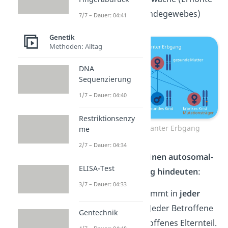
Elastizität des Bindegewebes)
7/7 – Dauer: 04:41
Genetik
Methoden: Alltag
DNA
Sequenzierung
1/7 – Dauer: 04:40
Restriktionsenzy
Autosomal dominanter Erbgang
me
2/7 – Dauer: 04:34
Merkmale, die auf einen autosomal-
ELISA-Test
dominanten Erbgang hindeuten
:
3/7 – Dauer: 04:33
Die Krankheit kommt in
jeder
Generation
vor. Jeder Betroffene
Gentechnik
hat also ein betroffenes Elternteil.