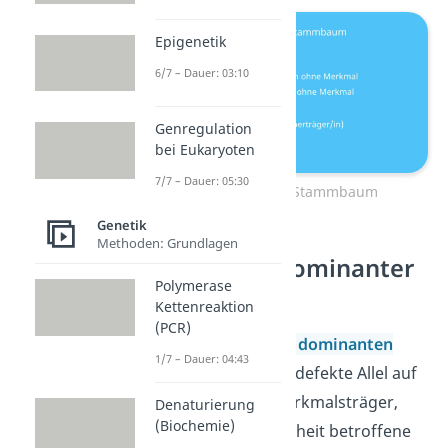
Epigenetik
6/7 – Dauer: 03:10
Genregulation
bei Eukaryoten
7/7 – Dauer: 05:30
Grundbegriffe Stammbaum
Genetik
Methoden: Grundlagen
Autosomal-dominanter
Polymerase
Erbgang
Kettenreaktion
(PCR)
Bei einer
autosomal dominanten
1/7 – Dauer: 04:43
Vererbung
liegt das defekte Allel auf
den Autosomen. Merkmalsträger,
Denaturierung
(Biochemie)
also von einer Krankheit betroffene