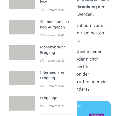
lyse
das Risiko für eine
Erkrankung der
1/7 – Dauer: 05:06
Kinder eingeschätzt
werden.
Stammbaumana
Wenn du einen Stammbaum vor dir
lyse Aufgaben
liegen hast, stellt du dir am besten
2/7 – Dauer: 04:40
zuerst diese
2 Fragen
:
Monohybrider
Tritt die Erbkrankheit in
jeder
Erbgang
Generation auf, oder nicht?
3/7 – Dauer: 03:09
Sind
beide
Geschlechter
Intermediärer
gleichermaßen von der
Erbgang
Erbkrankheit betroffen oder ein
4/7 – Dauer: 04:07
Geschlecht besonders?
Erbgänge
5/7 – Dauer: 05:22