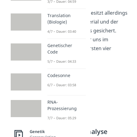
3/7 – Dauer: 04:59
Das Y-Chromosom besitzt allerdings
Translation
sehr wenig Genmaterial und der
(Biologie)
Erbgang gilt nicht als gesichert.
4/7 – Dauer: 03:40
Deshalb schauen wir uns im
Genetischer
Folgenden nur die ersten vier
Code
Erbgänge an.
5/7 – Dauer: 04:33
Codesonne
6/7 – Dauer: 03:58
RNA-
Prozessierung
7/7 – Dauer: 05:29
Stammbaumanalyse
Genetik
Genregulation