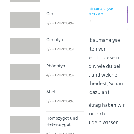
Stammbaumanalyse
Gen
einfach erklärt
(00:16)
2/7 – Dauer: 04:47
Genotyp
Mithilfe einer Stammbaumanalyse
kannst du das Auftreten von
3/7 – Dauer: 03:51
Merkmalen erforschen. In diesem
Phänotyp
Beitrag erklären wir dir, wie du bei
der Analyse vorgehst und welche
4/7 – Dauer: 03:37
Erbgänge du unterscheidest. Schau
dir jetzt unser
Allel
Video
dazu an!
5/7 – Dauer: 04:40
In einem weiteren Beitrag haben wir
konkrete Aufgaben für dich
Homozygot und
vorbereitet, damit du dein Wissen
Heterozygot
anwenden kannst.
6/7 – Dauer: 03:58