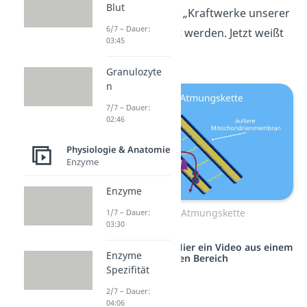
Blut
Mitochondrien als „Kraftwerke unserer
6/7 – Dauer:
Zellen“ bezeichnet werden. Jetzt weißt
03:45
du auch warum!
Granulozyte
n
7/7 – Dauer:
02:46
Physiologie & Anatomie
Enzyme
Enzyme
Überblick Atmungskette
1/7 – Dauer:
03:30
Studyflix vernetzt: Hier ein Video aus einem
Enzyme
anderen Bereich
Spezifität
2/7 – Dauer:
04:06