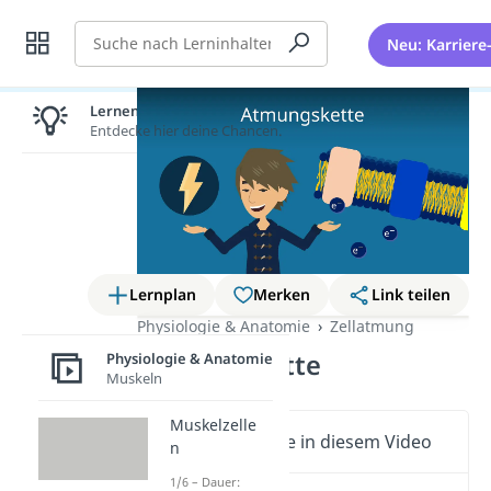
Suche
Neu: Karriere
Lernen lohnt sich!
Entdecke hier deine Chancen.
Lernplan
Merken
Link teilen
Physiologie & Anatomie
Zellatmung
Atmungskette
Physiologie & Anatomie
Muskeln
Muskelzelle
Wichtige Inhalte in diesem Video
n
1/6 – Dauer: