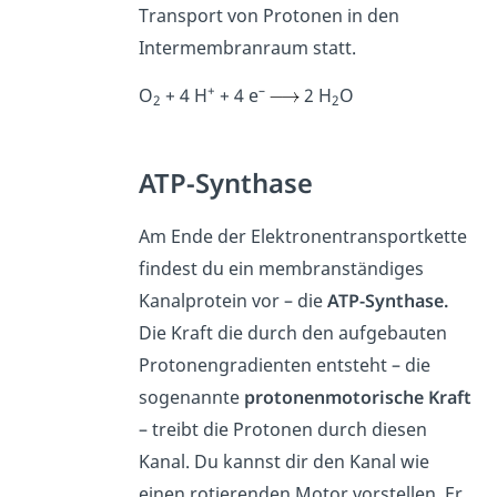
Transport von Protonen in den
Intermembranraum statt.
+
–
O
+ 4 H
+ 4 e
2 H
O
2
2
ATP-Synthase
Am Ende der Elektronentransportkette
findest du ein membranständiges
Kanalprotein vor – die
ATP-Synthase.
Die Kraft die durch den aufgebauten
Protonengradienten entsteht – die
sogenannte
protonenmotorische Kraft
– treibt die Protonen durch diesen
Kanal. Du kannst dir den Kanal wie
einen rotierenden Motor vorstellen. Er