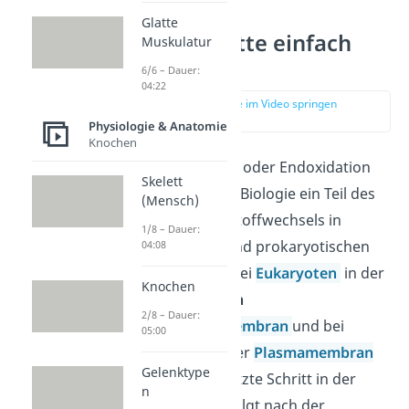
Glatte
Atmungskette einfach
Muskulatur
erklärt
6/6 – Dauer:
04:22
zur Stelle im Video springen
(00:17)
Physiologie & Anatomie
Knochen
Die Atmungskette oder Endoxidation
Skelett
genannt ist in der Biologie ein Teil des
(Mensch)
aeroben Energiestoffwechsels in
1/8 – Dauer:
eukaryotischen und prokaryotischen
04:08
Zellen. Sie findet bei
Eukaryoten
in der
Knochen
gefalteten
inneren
2/8 – Dauer:
Mitochondrienmembran
und bei
05:00
Prokaryoten
in der
Plasmamembran
Gelenktype
statt. Sie ist der letzte Schritt in der
n
Zellatmung und folgt nach der