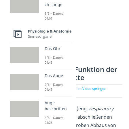
ch Lunge
3/3 – Dauer:
04:07
Physiologie & Anatomie
Sinnesorgane
Das Ohr
1/6 – Dauer:
04:43
Ablauf und Funktion der
Atmungskette
Das Auge
2/6 – Dauer:
zur Stelle im Video springen
04:43
(01:05)
Auge
Die Atmungskette (eng.
respiratory
beschriften
chain
) umfasst die abschließenden
3/6 – Dauer:
04:26
Reaktionen des aeroben Abbaus von