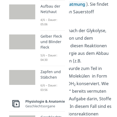
Nährstoffen (=
Zellatmung
). Sie findet
Aufbau der
also nur statt, wenn Sauerstoff
Netzhaut
vorhanden ist.
4/6 – Dauer:
05:06
Ihr Ablauf erfolgt nach der Glykolyse,
Gelber Fleck
der Pyruvatoxidation und dem
und Blinder
Citratzyklus. Die in diesen Reaktionen
Fleck
frei werdende Energie aus dem Abbau
5/6 – Dauer:
04:30
von Betriebsstoffen (z.B.
Kohlenhydraten) wurde zum Teil in
Zapfen und
Elektronencarrier-Molekülen in Form
Stäbchen
von NADH und FADH
konserviert. Wie
2
6/6 – Dauer:
03:56
der Name „Carrier“ bereits vermuten
lässt, besteht ihre Aufgabe darin, Stoffe
Physiologie & Anatomie
zu transportieren. In diesem Fall sind es
Geschlechtsorgane
die bei den Oxidationsreaktionen