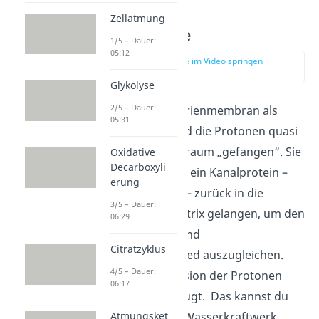
Zellatmung
Chemiosmose
1/5 – Dauer:
05:12
zur Stelle im Video springen
(02:36)
Glykolyse
2/5 – Dauer:
Da die Mitochondrienmembran als
05:31
Barriere wirkt, sind die Protonen quasi
im Intermembranraum „gefangen“. Sie
Oxidative
Decarboxyli
können nur durch ein Kanalprotein –
erung
die
ATP-Synthase
– zurück in die
3/5 – Dauer:
Mitochondrienmatrix gelangen, um den
06:29
Konzentrations- und
Citratzyklus
Ladungsunterschied auszugleichen.
4/5 – Dauer:
Durch diese Diffusion der Protonen
06:17
wird Energie erzeugt. Das kannst du
dir wie bei einem Wasserkraftwerk
Atmungsket