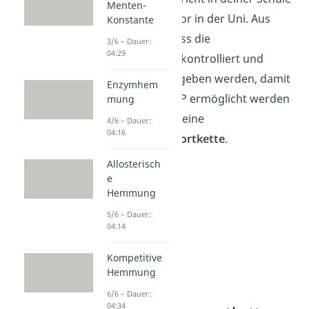
Menten-
oder aus dem Labor in der Uni. Aus
Konstante
diesem Grund muss die
3/6 – Dauer:
04:29
Reaktionsenergie kontrolliert und
stufenweise abgegeben werden, damit
Enzymhem
ein Aufbau von ATP ermöglicht werden
mung
kann. Dafür sorgt eine
4/6 – Dauer:
04:16
Elektronentransportkette
.
Allosterisch
e
Hemmung
5/6 – Dauer:
04:14
Kompetitive
Hemmung
6/6 – Dauer:
04:34