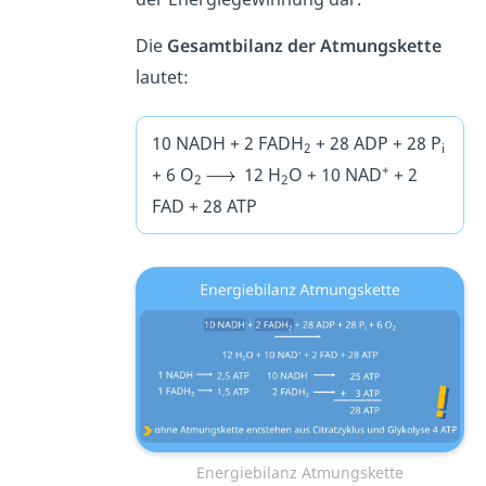
Die
Gesamtbilanz der Atmungskette
lautet:
10 NADH + 2 FADH
+ 28 ADP + 28 P
2
i
+
+ 6 O
12 H
O + 10 NAD
+ 2
2
2
FAD + 28 ATP
Energiebilanz Atmungskette