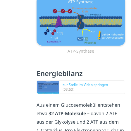
ATP-Synthase
Energiebilanz
zur Stelle im Video springen
(03:53)
Aus einem Glucosemolekül entstehen
etwa
32 ATP-Moleküle
– davon 2 ATP
aus der Glykolyse und 2 ATP aus dem
Citratzyklus. Pro Elektronenpaar, das in