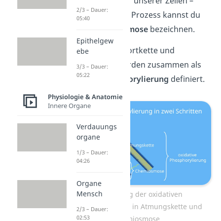
„Energiewährung“ unserer Zellen –
2/3 – Dauer:
gekoppelt. Diesen Prozess kannst du
05:40
auch als
Chemiosmose
bezeichnen.
Epithelgew
Elektronentransportkette und
ebe
Chemiosmose werden zusammen als
3/3 – Dauer:
05:22
oxidative Phosphorylierung
definiert.
Physiologie & Anatomie
Innere Organe
Verdauungs
organe
1/3 – Dauer:
04:26
Organe
Mensch
Unterteilung der oxidativen
Phosphorylierung in Atmungskette und
2/3 – Dauer:
02:53
Chemiosmose