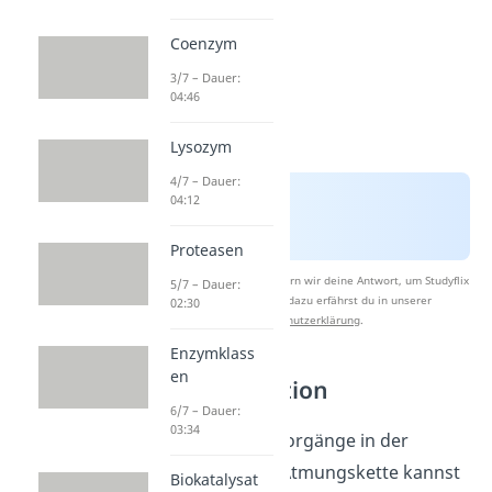
Coenzym
3/7 – Dauer:
04:46
Lysozym
4/7 – Dauer:
04:12
Proteasen
Nach Beantwortung speichern wir deine Antwort, um Studyflix
5/7 – Dauer:
zu verbessern. Mehr dazu erfährst du in unserer
02:30
Datenschutzerklärung
.
Enzymklass
en
Knallgasreaktion
6/7 – Dauer:
03:34
Die chemischen Vorgänge in der
mitochondrialen Atmungskette kannst
Biokatalysat