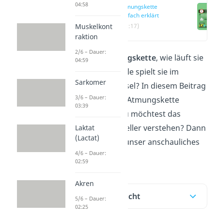
04:58
Atmungskette
einfach erklärt
Muskelkont
(00:17)
raktion
2/6 – Dauer:
Was ist die
Atmungskette
, wie läuft sie
04:59
ab und welche Rolle spielt sie im
Sarkomer
Energiestoffwechsel? In diesem Beitrag
3/6 – Dauer:
bekommst du die Atmungskette
03:39
einfach erklärt. Du möchtest das
Thema noch schneller verstehen? Dann
Laktat
(Lactat)
schaue dir gerne unser anschauliches
4/6 – Dauer:
Video
dazu an.
02:59
Akren
Inhaltsübersicht
5/6 – Dauer:
02:25