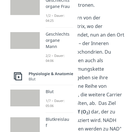
Geschlechts
abgegebenen Elektronen.
organe Frau
1/2 – Dauer:
Die Carrier wandern von der
04:25
Mitochondrienmatrix, wo der
Geschlechts
Citratzyklus stattfindet, nun an den Ort
organe
der Atmungskette – der Inneren
Mann
Membran der Mitochondrien. Du
2/2 – Dauer:
kannst sie deswegen auch als
04:06
mitochondriale Atmungskette
Physiologie & Anatomie
bezeichnen. Dort geben sie ihre
Blut
Elektronen über eine Reihe von
Blut
Proteinkomplexen, die weitere Carrier
1/7 – Dauer:
und Enzyme enthalten, ab. Das Ziel
05:06
stellt
Luftsauersoff (O
)
dar, der zu
2
Blutkreislau
Wasser (H
O) reduziert wird. NADH
2
f
+
und FADH
hingegen werden zu NAD
2