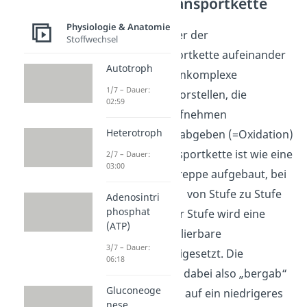
Elektronentransportkette
Physiologie & Anatomie
Du kannst dir unter der
Stoffwechsel
Elektronentransportkette aufeinander
Autotroph
folgende Membrankomplexe
1/7 – Dauer:
(
Redoxsysteme
) vorstellen, die
02:59
–
Elektronen (e
) aufnehmen
Heterotroph
(=Reduktion) und abgeben (=Oxidation)
können. Die Transportkette ist wie eine
2/7 – Dauer:
03:00
Art absteigende Treppe aufgebaut, bei
der die Elektronen von Stufe zu Stufe
Adenosintri
phosphat
wandern. Mit jeder Stufe wird eine
(ATP)
kleine und kontrollierbare
3/7 – Dauer:
Energiemenge freigesetzt. Die
06:18
Elektronen fließen dabei also „bergab“
Gluconeoge
von einem hohem auf ein niedrigeres
nese