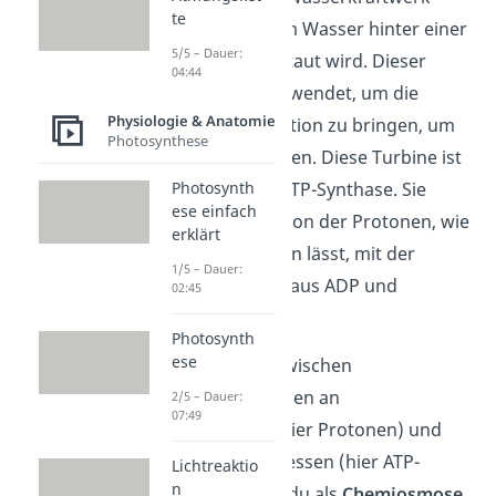
te
vorstellen, bei dem Wasser hinter einer
5/5 – Dauer:
Staumauer angestaut wird. Dieser
04:44
Rückstau wird verwendet, um die
Physiologie & Anatomie
Turbinen zur Rotation zu bringen, um
Photosynthese
Strom zu generieren. Diese Turbine ist
unserem Fall die ATP-Synthase. Sie
Photosynth
ese einfach
koppelt die Diffusion der Protonen, wie
erklärt
ihr Name vermuten lässt, mit der
1/5 – Dauer:
Synthese von ATP aus ADP und
02:45
Phosphat.
Photosynth
ese
Die Verbindung zwischen
Transportvorgängen an
2/5 – Dauer:
07:49
Biomembranen (hier Protonen) und
Stoffwechselprozessen (hier ATP-
Lichtreaktio
n
Synthese) kannst du als
Chemiosmose