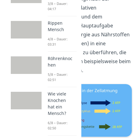
3/8 – Dauer:
Glykolyse, der oxidativen
04:17
Decarboxylierung und dem
Rippen
Citratzyklus. Ihre Hauptaufgabe
Mensch
besteht darin, Energie aus Nährstoffen
4/8 – Dauer:
(z.B. Kohlenhydraten) in eine
03:31
Energieform (ATP) zu überführen, die
Röhrenknoc
unser Körper dann beispielsweise beim
hen
Sport nutzen kann.
5/8 – Dauer:
02:51
Wie viele
Knochen
hat ein
Mensch?
6/8 – Dauer:
02:50