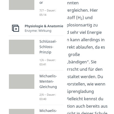
du mit der sogenannten
or
Knallgasreaktion vergleichen. Hier
7/7 – Dauer:
05:14
reagieren Wasserstoff (H
) und
2
Sauerstoff (O
) explosionsartig zu
Physiologie & Anatomie
2
Enzyme: Wirkung
Wasser. Dabei wird sehr viel Energie
frei. Diese Reaktion kann allerdings in
Schlüssel-
den Zellen nicht direkt ablaufen, da es
Schloss-
Prinzip
nicht gelingt diese große
1/6 – Dauer:
Energiemenge zu „bändigen“. Sie
03:41
könnte nicht beherrscht und für den
Michaelis-
Körper nutzbar gestaltet werden. Du
Menten-
kannst dir das so vorstellen, wie wenn
Gleichung
in den Zellen eine Sprengladung
2/6 – Dauer:
gezündet würde. Vielleicht kennst du
03:40
diese heftige Reaktion auch bereits aus
Michaelis-
dem Chemieunterricht in deiner Schule