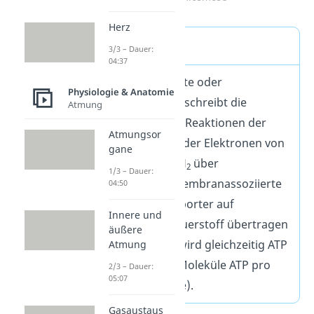
Herz
Definition
3/3 – Dauer:
04:37
Die Atmungskette oder
Physiologie & Anatomie
Endoxidation beschreibt die
Atmung
abschließenden Reaktionen der
Atmungsor
Zellatmung, bei der Elektronen von
gane
NADH und FADH
über
2
1/3 – Dauer:
verschiedene membranassoziierte
04:50
Elektronentansporter auf
Innere und
molekularen Sauerstoff übertragen
äußere
werden. Dabei wird gleichzeitig ATP
Atmung
produziert (28 Moleküle ATP pro
2/3 – Dauer:
05:07
Molekül Glucose).
Gasaustaus