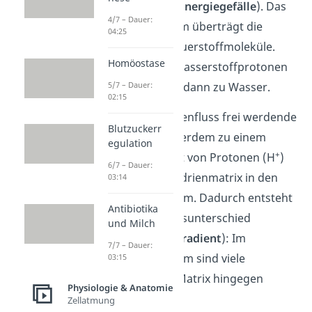
Energieniveau (=
Energiegefälle
). Das
4/7 – Dauer:
letzte Redoxsystem überträgt die
04:25
Elektronen auf Sauerstoffmoleküle.
Homöostase
Gemeinsam mit Wasserstoffprotonen
+
(H
) reagieren sie dann zu Wasser.
5/7 – Dauer:
02:15
Die beim Elektronenfluss frei werdende
Blutzuckerr
Energie führt außerdem zu einem
egulation
+
aktivem Transport von Protonen (H
)
6/7 – Dauer:
aus der Mitochondrienmatrix in den
03:14
Intermembranraum. Dadurch entsteht
Antibiotika
ein Konzentrationsunterschied
und Milch
(
Konzentrationsgradient
): Im
7/7 – Dauer:
Intermembranraum sind viele
03:15
Protonen, in der Matrix hingegen
Physiologie & Anatomie
wenig.
Zellatmung