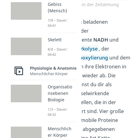
Gebiss
Atmungskette in der Zellatmung
(Mensch)
7/8 – Dauer:
Die mit Elektronen beladenen
04:41
Carriermoleküle oder
Reduktionsäquivalente
NADH
und
Skelett
FADH
aus der
Glykolyse
, der
8/8 – Dauer:
2
04:42
oxidativen Decarboxylierung
und dem
Citratzyklus
geben ihre Elektronen in
Physiologie & Anatomie
Menschlicher Körper
der Atmungskette wieder ab. Die
Atmungskette kannst du dir als
Organisatio
miteinander wechselwirkende
nsebenen
Biologie
Bestandteile vorstellen, die in der
1/3 – Dauer:
Membran lokalisiert sind. Vier große
04:32
und zwei kleinere mobile Proteine
transportieren die abgegebenen
Menschlich
er Körper
Elektronen – wie eine Art Kette