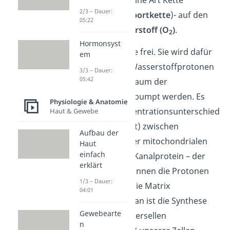
2/3 – Dauer:
(
Elektronentransportkette
)- auf den
05:22
Endakzeptor
Sauerstoff (O
)
.
2
Hormonsyst
Dabei wird Energie frei. Sie wird dafür
em
verwendet, dass Wasserstoffprotonen
3/3 – Dauer:
+
05:42
(H
) in den Innenraum der
Mitochondrien gepumpt werden. Es
Physiologie & Anatomie
entsteht ein Konzentrationsunterschied
Haut & Gewebe
(Protonengradient) zwischen
Aufbau der
Innenraum und der mitochondrialen
Haut
einfach
Matrix. Durch ein Kanalprotein – der
erklärt
ATP-Synthase
– können die Protonen
1/3 – Dauer:
wieder zurück in die Matrix
04:01
diffundieren
. Daran ist die Synthese
Gewebearte
von
ATP
– der universellen
n