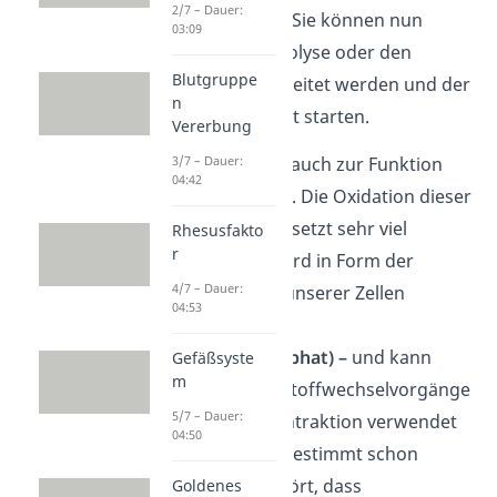
2/7 – Dauer:
und FAD oxidiert. Sie können nun
03:09
wieder in die Glykolyse oder den
Blutgruppe
Citratzyklus eingeleitet werden und der
n
Zyklus kann erneut starten.
Vererbung
Jetzt kommen wir auch zur Funktion
3/7 – Dauer:
04:42
der Atmungskette. Die Oxidation dieser
Elektronencarrier setzt sehr viel
Rhesusfakto
r
Energie frei. Sie wird in Form der
4/7 – Dauer:
Energiewährung unserer Zellen
04:53
gespeichert –
ATP
(Adenosintriphosphat) –
und kann
Gefäßsyste
m
dann für andere Stoffwechselvorgänge
5/7 – Dauer:
z.B. die Muskelkontraktion verwendet
04:50
werden. Du hast bestimmt schon
einmal davon gehört, dass
Goldenes