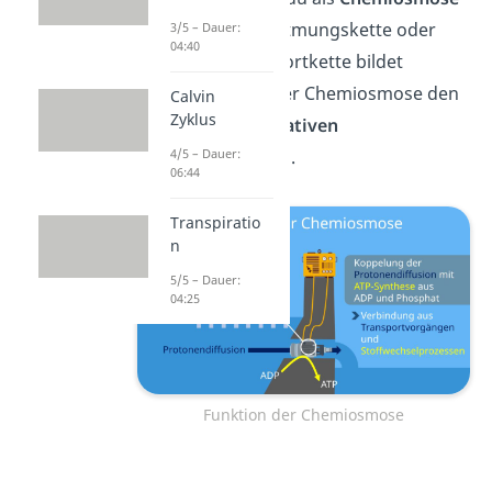
bezeichnen. Die Atmungskette oder
3/5 – Dauer:
04:40
Elektronentransportkette bildet
gemeinsam mit der Chemiosmose den
Calvin
Zyklus
Vorgang der
oxidativen
Phosphorylierung
.
4/5 – Dauer:
06:44
Transpiratio
n
5/5 – Dauer:
04:25
Funktion der Chemiosmose