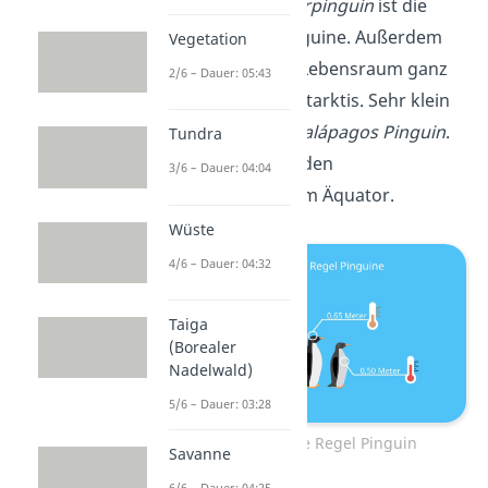
Pinguin:
Der
Kaiserpinguin
ist die
größte Art der Pinguine. Außerdem
Vegetation
befindet sich sein Lebensraum ganz
2/6 – Dauer: 05:43
im Süden in der Antarktis. Sehr klein
hingegen ist der
Galápagos Pinguin
.
Tundra
Ihn findest du auf den
3/6 – Dauer: 04:04
Galapagosinseln am Äquator.
Wüste
4/6 – Dauer: 04:32
Taiga
(Borealer
Nadelwald)
5/6 – Dauer: 03:28
Bergmannsche Regel Pinguin
Savanne
6/6 – Dauer: 04:25