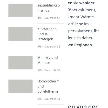
so groß,
produzieren
sie
weniger
Sexualdimorp
Wärme
(kleineres Köpervolumen),
hismus
verlieren aber auch mehr Wärme
3/8 – Dauer: 04:57
(größere Körperoberfläche im
K-Strategen
Verhältnis zum Körpervolumen). Ihr
und R-
Lebensraum befindet sich daher
Strategen
vorwiegend in
heißen Regionen
.
4/8 – Dauer: 04:38
Mimikry und
Mimese
5/8 – Dauer: 04:37
Homoiotherm
und
poikilotherm
6/8 – Dauer: 04:41
Abweichungen von der