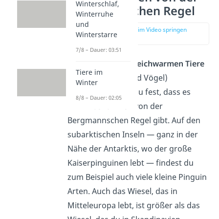
Winterschlaf,
Bergmannschen Regel
Winterruhe
und
zur Stelle im Video springen
Winterstarre
(03:22)
7/8 – Dauer: 03:51
Wenn du dir alle
gleichwarmen Tiere
Tiere im
(alle Säugetiere und Vögel)
Winter
anschaust, stellst du fest, dass es
8/8 – Dauer: 02:05
auch
Ausnahmen
von der
Bergmannschen Regel gibt. Auf den
subarktischen Inseln — ganz in der
Nähe der Antarktis, wo der große
Kaiserpinguinen lebt — findest du
zum Beispiel auch viele kleine Pinguin
Arten. Auch das Wiesel, das in
Mitteleuropa lebt, ist größer als das