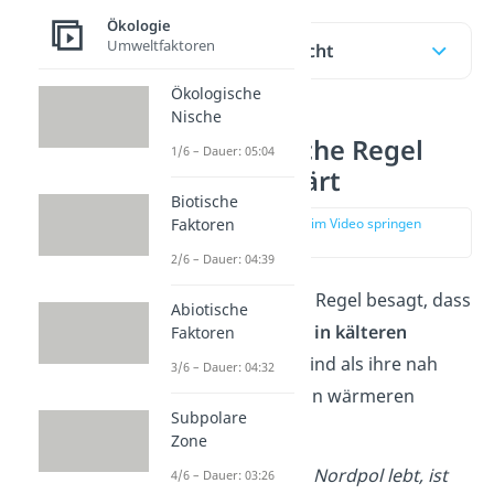
Ökologie
Umweltfaktoren
Inhaltsübersicht
Ökologische
Nische
Bergmannsche Regel
1/6 – Dauer: 05:04
einfach erklärt
Biotische
Faktoren
zur Stelle im Video springen
(00:16)
2/6 – Dauer: 04:39
Die Bergmannsche Regel besagt, dass
Abiotische
gleichwarme Tiere in kälteren
Faktoren
Regionen größer
sind als ihre nah
3/6 – Dauer: 04:32
verwandten Arten in wärmeren
Subpolare
Regionen.
Zone
Der
Eisbär
, der am Nordpol lebt, ist
4/6 – Dauer: 03:26