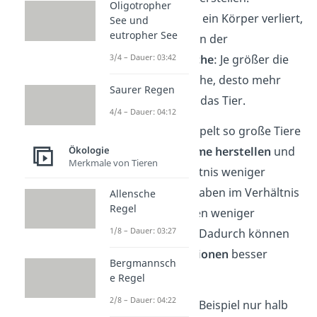
Oligotropher
Wie viel Wärme ein Körper verliert,
See und
eutropher See
ist abhängig von der
Körperoberfläche
: Je größer die
3/4 – Dauer: 03:42
Körperoberfläche, desto mehr
Saurer Regen
Wärme verliert das Tier.
4/4 – Dauer: 04:12
Das bedeutet:
Doppelt so große Tiere
können
mehr Wärme herstellen
und
Ökologie
Merkmale von Tieren
verlieren im Verhältnis weniger
Wärme. Denn sie haben im Verhältnis
Allensche
Regel
zum Körpervolumen weniger
1/8 – Dauer: 03:27
Körperoberfläche. Dadurch können
sie in
kälteren Regionen
besser
Bergmannsch
überleben.
e Regel
2/8 – Dauer: 04:22
Sind die Tiere zum Beispiel nur halb