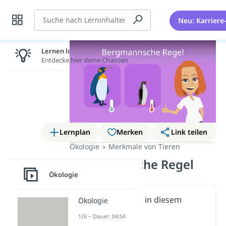
Suche
Neu: Karriere
Lernen lohnt sich!
Entdecke hier deine Chancen.
Lernplan
Merken
Link teilen
Ökologie
Merkmale von Tieren
Bergmannsche Regel
Ökologie
Wichtige Inhalte in diesem
Ökologie
Video
1/6 – Dauer: 04:54