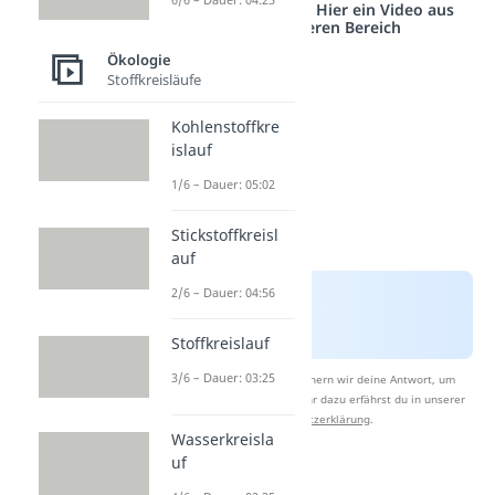
Studyflix vernetzt: Hier ein Video aus
einem anderen Bereich
Ökologie
Stoffkreisläufe
Kohlenstoffkre
islauf
1/6 – Dauer: 05:02
Stickstoffkreisl
auf
2/6 – Dauer: 04:56
Stoffkreislauf
3/6 – Dauer: 03:25
Nach Beantwortung speichern wir deine Antwort, um
Studyflix zu verbessern. Mehr dazu erfährst du in unserer
Datenschutzerklärung
.
Wasserkreisla
uf