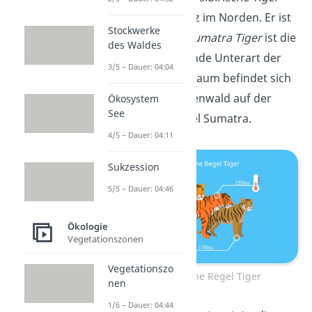
lebt in Sibirien ganz im Norden. Er ist
Stockwerke
am größten. Der
Sumatra Tiger
ist die
des Waldes
kleinste noch lebende Unterart der
3/5 – Dauer: 04:04
Tiger. Sein Lebensraum befindet sich
im tropischen Regenwald auf der
Ökosystem
See
indonesischen Insel Sumatra.
4/5 – Dauer: 04:11
Sukzession
5/5 – Dauer: 04:46
Ökologie
Vegetationszonen
Vegetationszo
Bergmannsche Regel Tiger
nen
1/6 – Dauer: 04:44