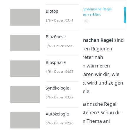
Bergmannsche Regel
Biotop
einfach erklärt
2/6 – Dauer: 03:41
(00:16)
Biozönose
Nach der
Bergmannschen Regel
sind
3/6 – Dauer: 05:05
Säugetiere in kälteren Regionen
größer als die Vertreter nah
Biosphäre
verwandter Arten in wärmeren
4/6 – Dauer: 04:37
Regionen. Hier erklären wir dir, wie
die Regel begründet wird und zeigen
Synökologie
dir konkrete Beispiele.
5/6 – Dauer: 03:49
Du willst die Bergmannsche Regel
noch schneller verstehen? Schau dir
Autökologie
unser
Video
zu dem Thema an!
6/6 – Dauer: 02:40