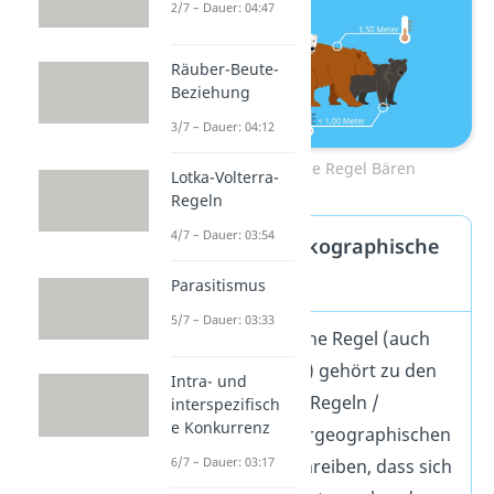
2/7 – Dauer: 04:47
Räuber-Beute-
Beziehung
3/7 – Dauer: 04:12
Bergmannsche Regel Bären
Lotka-Volterra-
Regeln
4/7 – Dauer: 03:54
Klimaregel / Ökographische
Regel
Parasitismus
5/7 – Dauer: 03:33
Die Bergmannsche Regel (auch
Bergmann Regel) gehört zu den
Intra- und
ökographischen Regeln /
interspezifisch
e Konkurrenz
Klimaregeln / tiergeographischen
6/7 – Dauer: 03:17
Regeln. Sie beschreiben, dass sich