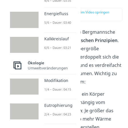
Begründung
4/6 – Dauer: 03:35
zur Stelle im Video springen
Energiefluss
(02:13)
5/6 – Dauer: 03:40
Begründet wird die Bergmannsche
Kalkkreislauf
Regel mit
physikalischen Prinzipien
.
6/6 – Dauer: 03:21
Wenn sich die Körpergröße
verdoppelt, dann verdoppelt sich die
Ökologie
Körperoberfläche und es verdreifacht
Umweltveränderungen
sich das Körpervolumen. Wichtig zu
Modifikation
wissen ist außerdem:
1/4 – Dauer: 04:15
Wie viel Wärme ein Körper
herstellt, ist abhängig vom
Eutrophierung
Körpervolumen
: Je größer das
2/4 – Dauer: 04:23
Volumen, desto mehr Wärme
kann das Tier herstellen.