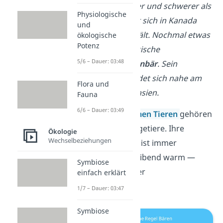
zum Beispiel größer und schwerer als
Physiologische
der
Grizzlybär
, der sich in Kanada
und
und in Alaska aufhält. Nochmal etwas
ökologische
Potenz
kleiner ist der asiatische
5/6 – Dauer: 03:48
Schwarzbär/
Kragenbär
. Sein
Lebensraum befindet sich nahe am
Flora und
Äquator in Südostasien.
Fauna
6/6 – Dauer: 03:49
Zu den
gleichwarmen Tieren
gehören
alle Vögel und Säugetiere. Ihre
Ökologie
Wechselbeziehungen
Körpertemperatur ist immer
konstant/gleichbleibend warm —
Symbiose
unabhängig von der
einfach erklärt
Außentemperatur.
1/7 – Dauer: 03:47
Symbiose