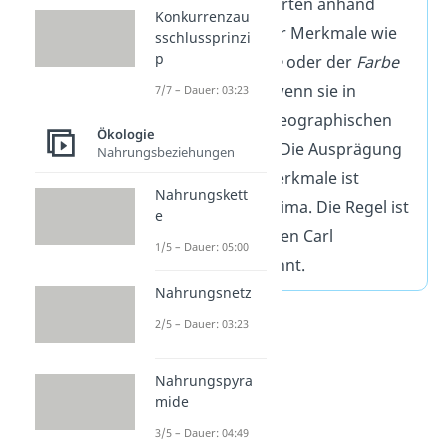
nah verwandte Arten anhand
Konkurrenzau
unterschiedlicher Merkmale wie
sschlussprinzi
p
der
Körpergröße
oder der
Farbe
unterscheiden, wenn sie in
7/7 – Dauer: 03:23
verschiedenen geographischen
Ökologie
Regionen leben. Die Ausprägung
Nahrungsbeziehungen
der einzelnen Merkmale ist
Nahrungskett
abhängig vom Klima. Die Regel ist
e
nach dem Biologen Carl
1/5 – Dauer: 05:00
Bergmann benannt.
Nahrungsnetz
2/5 – Dauer: 03:23
Nahrungspyra
mide
3/5 – Dauer: 04:49