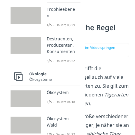
Trophieebene
n
4/5 – Dauer: 03:29
Bergmannsche Regel
Beispiel
Destruenten,
Produzenten,
zur Stelle im Video springen
Konsumenten
(01:48)
5/5 – Dauer: 03:52
Neben den
Bären
trifft die
Ökologie
Bergmannsche Regel
auch auf viele
Ökosysteme
andere Säugetierarten zu. Sie gilt zum
Ökosystem
Beispiel
bei verschiedenen
Tigerarten
1/5 – Dauer: 04:18
und bei
Pinguinarten
.
Tiger:
Die Körpergröße verschiedener
Ökosystem
Tigerarten ist geringer, je näher sie an
Wald
Äquator leben. Der
sibirische Tiger
2/5 – Dauer: 04:32