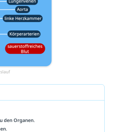
slauf
u den Organen
.
zen
.