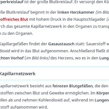
perkreislauf
ist der große Blutkreislauf. Er versorgt den K
ße Blutkreislauf beginnt in der
linken Herzkammer
(im Bil
offreiches Blut
mit hohem Druck in die Hauptschlagader
(
rch das gesamte Kapillarnetzwerk in den Organen zu transp
n zu den Organen.
Kapillargefäßen findet der
Gasaustausch
statt: Sauerstoff
ioxid wird in das Blut aufgenommen. Anschließend fließt 
chten Vorhof
(
im Bild links)
des Herzens, wo es in den
Lung
Kapillarnetzwerk
apillarnetzwerk besteht aus
feinsten Blutgefäßen
, die de
lstoffen zwischen Blut und Gewebe ermöglichen. Im
Körper
ellen ab und nehmen Kohlendioxid auf, während im
Lungenk
rstoff aufgenommen wird.