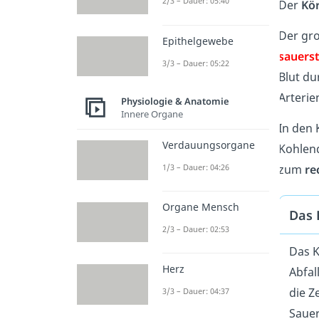
2/3 – Dauer: 05:40
Der
Kör
Der gro
Epithelgewebe
sauerst
3/3 – Dauer: 05:22
Blut du
Arterie
Physiologie & Anatomie
Innere Organe
In den 
Verdauungsorgane
Kohlend
1/3 – Dauer: 04:26
zum
re
Organe Mensch
Das 
2/3 – Dauer: 02:53
Das K
Herz
Abfal
die Z
3/3 – Dauer: 04:37
Saue