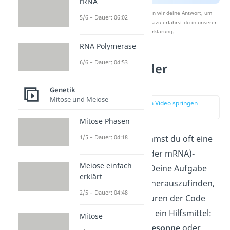
rRNA
Nach Beantwortung speichern wir deine Antwort, um
5/6 – Dauer: 06:02
Studyflix zu verbessern. Mehr dazu erfährst du in unserer
Datenschutzerklärung
.
RNA Polymerase
6/6 – Dauer: 04:53
Anwendung der
Codesonne
Genetik
Mitose und Meiose
zur Stelle im Video springen
(01:03)
Mitose Phasen
1/5 – Dauer: 04:18
In Prüfungen
bekommst du oft eine
unbekannte DNA (oder mRNA)-
Meiose einfach
Sequenz vorgelegt. Deine Aufgabe
erklärt
besteht dann darin, herauszufinden,
2/5 – Dauer: 04:48
für welche Aminosäuren der Code
steht. Hierfür gibt es ein Hilfsmittel:
Mitose
Die sogenannte
Codesonne
oder