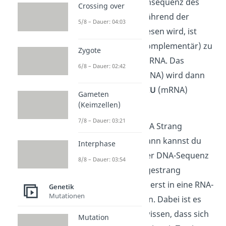
hast. Denn die Basensequenz des
Crossing over
DNA-Strangs, der während der
5/8 – Dauer: 04:03
Transkription abgelesen wird, ist
entgegengesetzt (komplementär) zu
Zygote
der entstehenden mRNA.
Das
6/8 – Dauer: 02:42
Basentriplett
TGA
(DNA) wird dann
beispielsweise zu
ACU
(mRNA)
Gameten
umgeschrieben.
(Keimzellen)
7/8 – Dauer: 03:21
Wenn du einen mRNA Strang
analysieren sollst, dann kannst du
Interphase
direkt starten. Bei der DNA-Sequenz
8/8 – Dauer: 03:54
musst du den Vorlagestrang
(codogenen Strang) erst in eine RNA-
Genetik
Mutationen
Sequenz umwandeln. Dabei ist es
wichtig für dich zu wissen, dass sich
Mutation