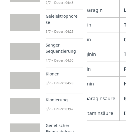
2/7 – Dauer: 04:48
Asn
As
paragi
n
Le
Gelelektrophore
se
Lys
Lys
in
Tyr
3/7 – Dauer: 04:25
Ser
Ser
in
Cys
Sanger
Sequenzierung
Arg
Arg
inin
Trp
4/7 – Dauer: 04:50
Val
Val
in
Pro
Klonen
Ala
Ala
nin
His
5/7 – Dauer: 04:28
Asp
Asp
araginsäure
Gln
Klonierung
6/7 – Dauer: 03:47
Glu
Glu
taminsäure
Ile
Genetischer
Fingerabdruck