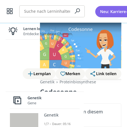
Suche
Neu: Karriere
Lernen lohnt sich!
Entdecke hier deine Chancen.
Lernplan
Merken
Link teilen
Genetik
Proteinbiosynthese
Codesonne
Genetik
Gene
Wichtige Inhalte in diesem
Genetik
Video
1/7 – Dauer: 05:16