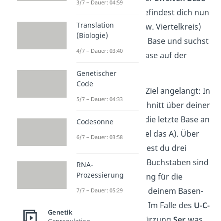
3/7 – Dauer: 04:59
(im Beispiel C). Du befindest dich nun
Translation
im
zweiten
Kreis (bzw. Viertelkreis)
(Biologie)
über der vorherigen Base und suchst
4/7 – Dauer: 03:40
nach der richtigen Base auf der
zweiten Position.
Genetischer
Code
Jetzt bist du fast am Ziel angelangt: In
5/7 – Dauer: 04:33
dem äußersten Abschnitt über deiner
Base suchst du nun die letzte Base an
Codesonne
Position 3 (im Beispiel das A). Über
6/7 – Dauer: 03:58
der letzten Base findest du drei
Buchstaben vor. Die Buchstaben sind
RNA-
Prozessierung
jeweils eine Abkürzung für die
Aminosäure, die von deinem Basen-
7/7 – Dauer: 05:29
Triplett codiert wird. Im Falle des
U-C-
Genetik
A
steht dort die Abkürzung
Ser,
was
Genregulation