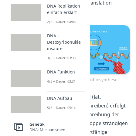
Transkription und Translation
DNA Replikation
einteilen.
einfach erklärt
2/5 – Dauer: 04:08
DNA -
Desoxyribonukle
insäure
3/5 – Dauer: 03:38
DNA Funktion
Ablauf der Proteinbiosynthese
4/5 – Dauer: 03:31
In der
Transkription
(lat.
DNA Aufbau
transcribere = umschreiben) erfolgt
5/5 – Dauer: 05:14
zunächst eine Umschreibung der
Basensequenz der doppelsträngigen
Genetik
DNA: Mechanismen
DNA in eine transportfähige