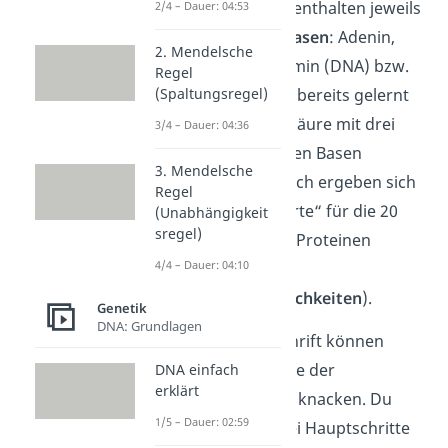
Die DNA und mRNA enthalten jeweils
2/4 – Dauer: 04:53
vier verschiedene Basen
: Adenin,
2. Mendelsche
Guanin, Cytosin Thymin (DNA) bzw.
Regel
(Spaltungsregel)
Uracil (RNA). Wie du bereits gelernt
hast, ist eine Aminosäure mit drei
3/4 – Dauer: 04:36
aufeinanderfolgenden Basen
3. Mendelsche
verschlüsselt. Dadurch ergeben sich
Regel
genügend „Codeworte“ für die 20
(Unabhängigkeit
sregel)
Aminosäuren, die in Proteinen
3
4/4 – Dauer: 04:10
vorkommen (4
=
64
Kombinationsmöglichkeiten
).
Genetik
DNA: Grundlagen
Diese Art Geheimschrift können
unsere Zellen mithilfe der
DNA einfach
erklärt
Proteinbiosynthese
knacken. Du
1/5 – Dauer: 02:59
kannst sie in die zwei Hauptschritte