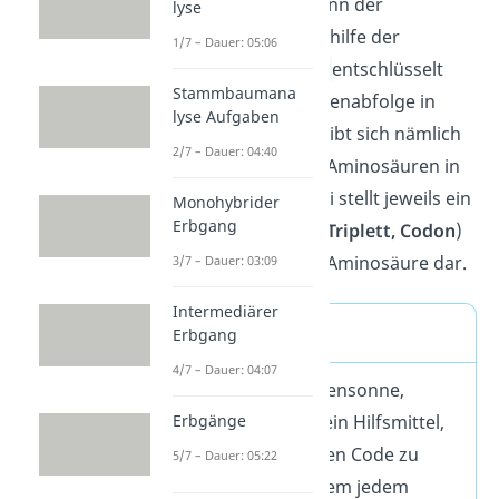
In unseren Zellen kann der
lyse
genetische Code mithilfe der
1/7 – Dauer: 05:06
Proteinbiosynthese
entschlüsselt
Stammbaumana
werden. Aus der Basenabfolge in
lyse Aufgaben
DNA oder mRNA ergibt sich nämlich
2/7 – Dauer: 04:40
die Reihenfolge der Aminosäuren in
einem Protein. Dabei stellt jeweils ein
Monohybrider
Erbgang
Dreierpaket (
Basen-Triplett, Codon
)
einen Code für eine Aminosäure dar.
3/7 – Dauer: 03:09
Intermediärer
Definition
Erbgang
4/7 – Dauer: 04:07
Die
Codesonne
(Gensonne,
Erbgänge
Codon Sonne) ist ein Hilfsmittel,
um den genetischen Code zu
5/7 – Dauer: 05:22
entschlüsseln, indem jedem