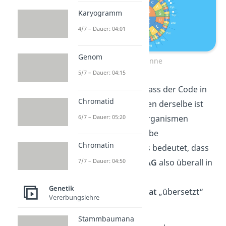
Karyogramm
4/7 – Dauer: 04:01
Genom
Codesonne
5/7 – Dauer: 04:15
Das Praktische ist, dass der Code in
Chromatid
(fast) allen Lebewesen derselbe ist
(=
6/7 – Dauer: 05:20
universell
). Alle Organismen
sprechen also dieselbe
Chromatin
Geheimsprache. Das bedeutet, dass
die Basenabfolge
GAG
also überall in
7/7 – Dauer: 04:50
die
Genetik
Aminosäure
Glutamat
„übersetzt“
Vererbungslehre
wird.
Stammbaumana