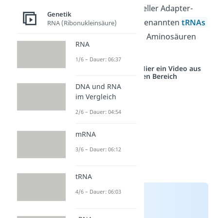
mRNA mithilfe spezieller Adapter-
Genetik
Moleküle — den sogenannten
tRNAs
RNA (Ribonukleinsäure)
(transfer RNAs) — in Aminosäuren
RNA
übersetzt.
1/6 – Dauer: 06:37
Studyflix vernetzt: Hier ein Video aus
einem anderen Bereich
DNA und RNA
im Vergleich
2/6 – Dauer: 04:54
mRNA
3/6 – Dauer: 06:12
tRNA
4/6 – Dauer: 06:03