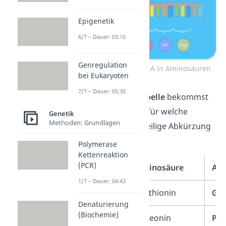
Epigenetik
6/7 – Dauer: 03:10
Genregulation
Codierung einer mRNA in Aminosäuren
bei Eukaryoten
7/7 – Dauer: 05:30
In der folgenden
Tabelle
bekommst
du einen Überblick, für welche
Genetik
Methoden: Grundlagen
Aminosäure die jeweilige Abkürzung
steht.
Polymerase
Kettenreaktion
(PCR)
Abkürzung
Aminosäure
Ab
1/7 – Dauer: 04:43
Met
Met
hionin
Gly
Denaturierung
(Biochemie)
Thr
Thr
eonin
Ph