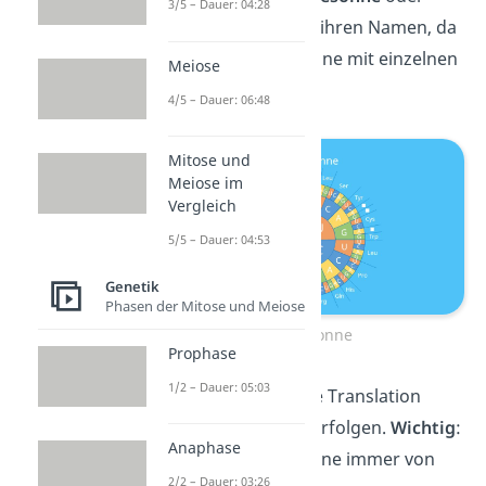
3/5 – Dauer: 04:28
Gensonne
. Sie trägt ihren Namen, da
ihr Aufbau einer Sonne mit einzelnen
Meiose
Strahlen gleicht.
4/5 – Dauer: 06:48
Mitose und
Meiose im
Vergleich
5/5 – Dauer: 04:53
Genetik
Phasen der Mitose und Meiose
Code-Sonne
Prophase
1/2 – Dauer: 05:03
Mit ihr kannst du die Translation
ganz einfach nachverfolgen.
Wichtig
:
Anaphase
Du liest die Codesonne immer von
2/2 – Dauer: 03:26