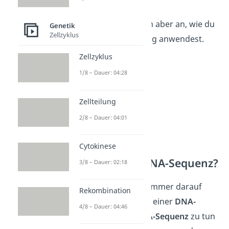
innen nach außen!
Schauen wir uns nun aber an, wie du
Genetik
Zellzyklus
die Codesonne richtig anwendest.
Zellzyklus
1/8 – Dauer: 04:28
Zellteilung
2/8 – Dauer: 04:01
Cytokinese
1. DNA- oder RNA-Sequenz?
3/8 – Dauer: 02:18
Zunächst musst du immer darauf
Rekombination
achten, ob du es mit einer
DNA-
4/8 – Dauer: 04:46
Sequenz
oder
mRNA-Sequenz
zu tun