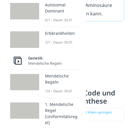
Basentriplett eine Aminosäure
Autosomal
Dominant
zugeordnet werden kann.
6/7 – Dauer: 02:31
Erbkrankheiten
7/7 – Dauer: 05:37
Genetik
Mendelsche Regeln
Mendelsche
Regeln
Genetischer Code und
1/4 – Dauer: 05:07
Proteinbiosynthese
1. Mendelsche
Regel
zur Stelle im Video springen
(Uniformitätsreg
(00:22)
el)