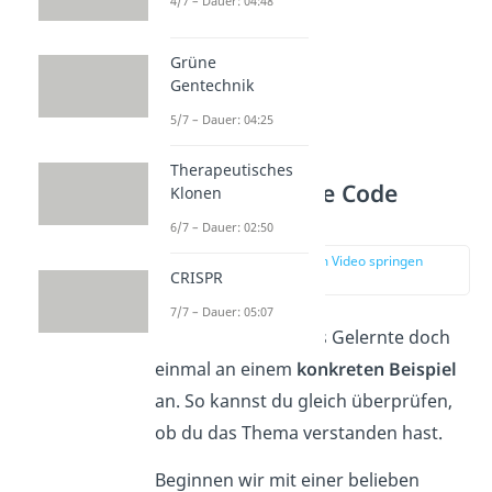
4/7 – Dauer: 04:48
Grüne
Gentechnik
5/7 – Dauer: 04:25
Therapeutisches
Übungsaufgabe Code
Klonen
Sonne
6/7 – Dauer: 02:50
zur Stelle im Video springen
CRISPR
(01:33)
7/7 – Dauer: 05:07
Jetzt wenden wir das Gelernte doch
einmal an einem
konkreten Beispiel
an. So kannst du gleich überprüfen,
ob du das Thema verstanden hast.
Beginnen wir mit einer belieben