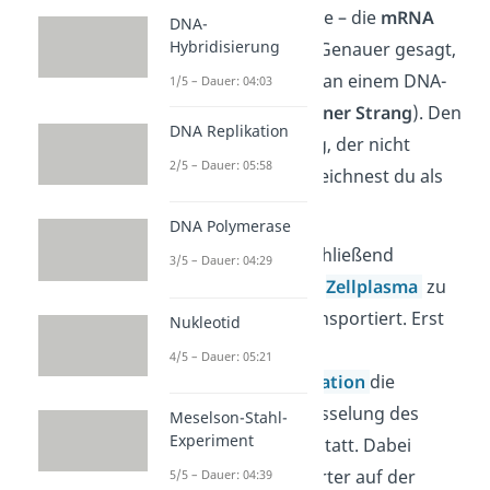
einzelsträngige Kopie – die
mRNA
DNA-
Hybridisierung
(=messenger RNA). Genauer gesagt,
läuft der Schritt nur an einem DNA-
1/5 – Dauer: 04:03
Strang ab (=
codogener Strang
). Den
DNA Replikation
anderen DNA-Strang, der nicht
2/5 – Dauer: 05:58
abgelesen wird, bezeichnest du als
Code-Strang
.
DNA Polymerase
Die mRNA wird anschließend
3/5 – Dauer: 04:29
vom
Zellkern
in das
Zellplasma
zu
den
Ribosomen
transportiert. Erst
Nukleotid
dann findet in der
4/5 – Dauer: 05:21
sogenannten
Translation
die
eigentliche Entschlüsselung des
Meselson-Stahl-
Experiment
genetischen Codes statt. Dabei
werden die Codewörter auf der
5/5 – Dauer: 04:39