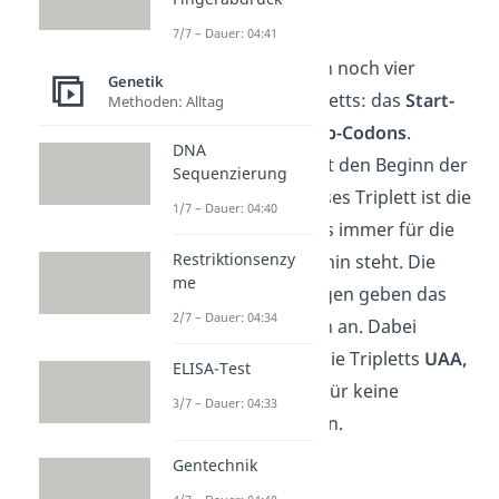
7/7 – Dauer: 04:41
Außerdem existieren noch vier
Genetik
spezielle Basen-Tripletts: das
Start-
Methoden: Alltag
Codon
und die
Stopp-Codons
.
DNA
Das Startcodon stellt den Beginn der
Sequenzierung
Translation dar. Dieses Triplett ist die
1/7 – Dauer: 04:40
Basenfolge
AUG
, das immer für die
Restriktionsenzy
Aminosäure Methionin steht. Die
me
Stoppcodons hingegen geben das
2/7 – Dauer: 04:34
Ende der Translation an. Dabei
handelt es sich um die Tripletts
UAA,
ELISA-Test
UAG
oder
UGA
, die für keine
3/7 – Dauer: 04:33
Aminosäure codieren.
Gentechnik