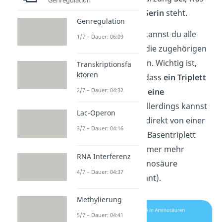
für die Aminosäure
Serin
steht.
Genregulation
Mit der Codesonne kannst du alle
1/7 – Dauer: 06:09
Basen-Tripletts und die zugehörigen
Aminosäuren ablesen. Wichtig ist,
Transkriptionsfa
ktoren
dass du dir merkst, dass
ein Triplett
immer eindeutig
für eine
2/7 – Dauer: 04:32
Aminosäure
steht. Allerdings kannst
Lac-Operon
du (meistens)
nicht
direkt von einer
3/7 – Dauer: 04:16
Aminosäure auf das Basentriplett
schließen, da fast immer mehr
RNA Interferenz
Codons für eine Aminosäure
4/7 – Dauer: 04:37
existieren (=redundant).
Methylierung
5/7 – Dauer: 04:41