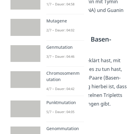
immer die Base Adenin mit Tymin
1/7 – Dauer: 04:58
(bzw. Uracil in der RNA) und Guanin
mit Cytosin paart.
Mutagene
2/7 – Dauer: 04:02
2. Einteilung in Basen-
Tripletts
Genmutation
3/7 – Dauer: 04:46
Nachdem du jetzt geklärt hast, mit
welcher Sequenz du es zu tun hast,
Chromosomenm
teilst du diese in 3er-Paare (Basen-
utation
Tripletts) ein. Wichtig hierbei ist, dass
4/7 – Dauer: 04:42
es zwischen den einzelnen Tripletts
Punktmutation
keine Überschneidungen gibt.
5/7 – Dauer: 04:05
Genommutation