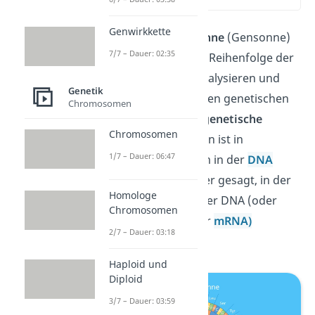
Genwirkkette
Mithilfe der
Codesonne
(Gensonne)
7/7 – Dauer: 02:35
kannst du selbst die Reihenfolge der
Basen in der DNA analysieren und
Genetik
damit jeden beliebigen genetischen
Chromosomen
Code knacken.
Der
genetische
Chromosomen
Code
aller Lebewesen ist in
1/7 – Dauer: 06:47
verschlüsselter Form in der
DNA
gespeichert: Genauer gesagt, in der
Homologe
Reihenfolge der in der DNA (oder
Chromosomen
ihrer Kopie-Form der
mRNA)
2/7 – Dauer: 03:18
enthaltenen Basen.
Haploid und
Diploid
3/7 – Dauer: 03:59