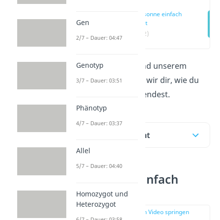
Codesonne einfach
Gen
erklärt
(00:12)
2/7 – Dauer: 04:47
Genotyp
In diesem Beitrag und unserem
Video
dazu erklären wir dir, wie du
3/7 – Dauer: 03:51
die
Codesonne
anwendest.
Phänotyp
4/7 – Dauer: 03:37
Inhaltsübersicht
Allel
5/7 – Dauer: 04:40
Codesonne einfach
erklärt
Homozygot und
Heterozygot
zur Stelle im Video springen
6/7 – Dauer: 03:58
(00:12)