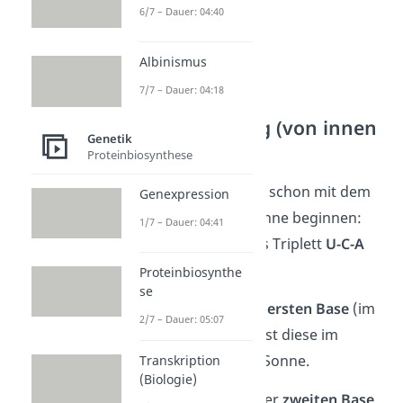
6/7 – Dauer: 04:40
Albinismus
7/7 – Dauer: 04:18
3. Leserichtung (von innen
Genetik
nach außen)
Proteinbiosynthese
Jetzt kannst du auch schon mit dem
Genexpression
Ablesen der Codesonne beginnen:
1/7 – Dauer: 04:41
Wir nehmen hier das Triplett
U-C-A
als Beispiel.
Proteinbiosynthe
se
Du beginnst mit der
ersten Base
(im
2/7 – Dauer: 05:07
Beispiel U) und suchst diese im
innersten
Kreis der Sonne.
Transkription
(Biologie)
Weiter geht es mit der
zweiten Base