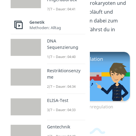
Genexpression bei Prokaryoten und
7/7 – Dauer: 04:41
Eukaryoten genau abläuft und
welche Mechanismen dabei zum
Genetik
Methoden: Alltag
Einsatz kommen, erfährst du in
diesem
Video!
DNA
Sequenzierung
1/7 – Dauer: 04:40
Restriktionsenzy
me
2/7 – Dauer: 04:34
ELISA-Test
Zum Video: Genregulation
3/7 – Dauer: 04:33
Gentechnik