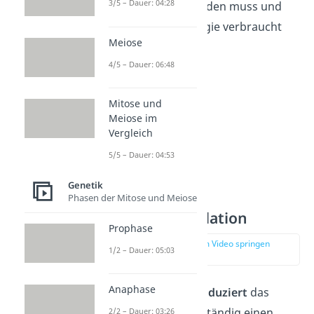
3/5 – Dauer: 04:28
mehr gespalten werden muss und
daher weniger Energie verbraucht
Meiose
wird.
4/5 – Dauer: 06:48
Mitose und
Meiose im
Vergleich
5/5 – Dauer: 04:53
Genetik
Phasen der Mitose und Meiose
Negative Regulation
Prophase
zur Stelle im Video springen
1/2 – Dauer: 05:03
(02:52)
Anaphase
Zunächst einmal
produziert
das
Regulatorgen LacI
ständig einen
2/2 – Dauer: 03:26