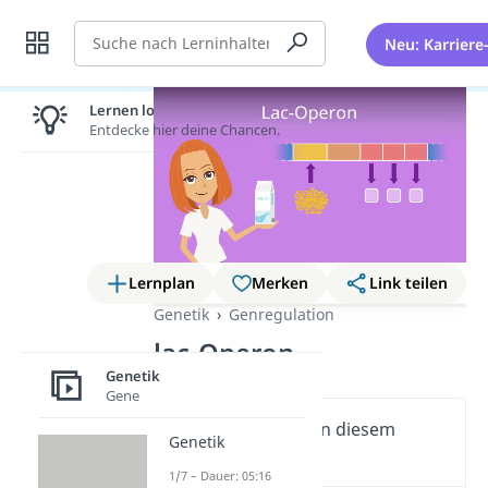
Suche
Neu: Karriere
Lernen lohnt sich!
Entdecke hier deine Chancen.
Lernplan
Merken
Link teilen
Genetik
Genregulation
lac-Operon
Genetik
Gene
Wichtige Inhalte in diesem
Genetik
Video
1/7 – Dauer: 05:16