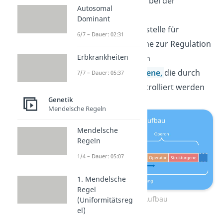
RNA-Polymerase bei der
Autosomal
Transkription
Dominant
Operator
: Bindestelle für
6/7 – Dauer: 02:31
Regulatorproteine zur Regulation
Erbkrankheiten
der Transkription
Strukturgene
:
Gene,
die durch
7/7 – Dauer: 05:37
das Operon kontrolliert werden
Genetik
Mendelsche Regeln
Mendelsche
Regeln
1/4 – Dauer: 05:07
1. Mendelsche
Regel
Operon Aufbau
(Uniformitätsreg
el)