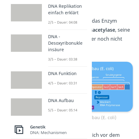
die Zellen
DNA Replikation
einfach erklärt
lacA
: codiert für das Enzym
2/5 – Dauer: 04:08
Galactosid-Transacetylase
, seine
DNA -
Funktion ist bisher noch nicht
Desoxyribonukle
bekannt
insäure
3/5 – Dauer: 03:38
DNA Funktion
4/5 – Dauer: 03:31
DNA Aufbau
5/5 – Dauer: 05:14
lac-Operon Aufbau (E. coli)
Genetik
DNA: Mechanismen
Zusätzlich befindet sich vor dem