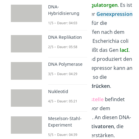
Operon noch ein
Regulatorgen
. Es ist
DNA-
Hybridisierung
für die Regulation der
Genexpression
verantwortlich, also für die
1/5 – Dauer: 04:03
Herstellung von Stoffen nach dem
DNA Replikation
Bauplan der DNA. In Escherichia coli
2/5 – Dauer: 05:58
(E. coli) Bakterien heißt das Gen
lacI
.
Es ist immer aktiv und produziert den
DNA Polymerase
Lac Repressor
. Ein Repressor kann an
3/5 – Dauer: 04:29
die
DNA
binden und so die
Transkription
unterdrücken
.
Nukleotid
Auch die
CAP-Bindestelle
befindet
4/5 – Dauer: 05:21
sich im DNA-Strang vor dem
eigentlichen Operon. An diesen DNA-
Meselson-Stahl-
Experiment
Abschnitt binden
Aktivatoren
, die
eine Transkription verstärken.
5/5 – Dauer: 04:39