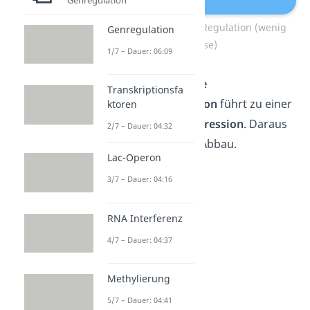
lac-Operon positive Regulation (wenig
Genregulation
Glucose)
1/7 – Dauer: 06:09
Merke:
Eine
niedrige
Transkriptionsfa
Glucosekonzentration
führt zu einer
ktoren
verstärkten
Genexpression
. Daraus
2/7 – Dauer: 04:32
folgt mehr Lactose-Abbau.
Lac-Operon
3/7 – Dauer: 04:16
RNA Interferenz
4/7 – Dauer: 04:37
Methylierung
5/7 – Dauer: 04:41