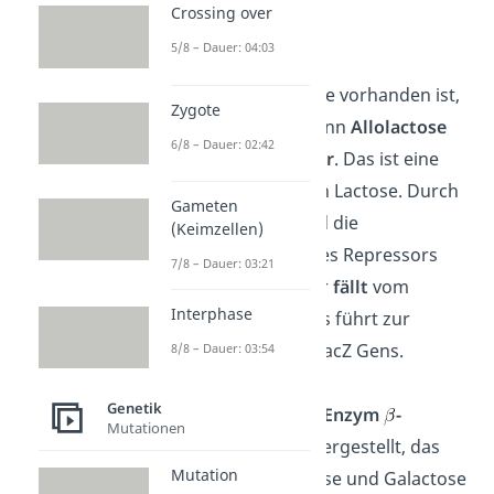
Crossing over
5/8 – Dauer: 04:03
Lactose
Wenn viel Lactose vorhanden ist,
Zygote
bindet irgendwann
Allolactose
6/8 – Dauer: 02:42
an den
Repressor
. Das ist eine
andere Form von Lactose. Durch
Gameten
die Bindung wird die
(Keimzellen)
Raumstruktur des Repressors
7/8 – Dauer: 03:21
verändert und er
fällt
vom
Interphase
Operator
ab
. Das führt zur
Expression
des lacZ Gens.
8/8 – Dauer: 03:54
Genetik
Es wird nun das
Enzym
-
Mutationen
Galactosidase
hergestellt, das
Mutation
Lactose in Glucose und Galactose