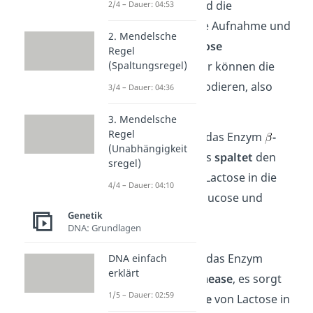
Beim
lac-Operon
sind die
2/4 – Dauer: 04:53
Strukturgene
für die Aufnahme und
2. Mendelsche
den
Abbau
der
Lactose
Regel
(Spaltungsregel)
verantwortlich. Dafür können die
Gene
drei Enzyme
codieren, also
3/4 – Dauer: 04:36
herstellen:
3. Mendelsche
Regel
lacZ
: codiert für das Enzym
-
(Unabhängigkeit
Galactosidase
, es
spaltet
den
sregel)
Zweifachzucker
Lactose in die
4/4 – Dauer: 04:10
Einfachzucker
Glucose und
Genetik
Galactose
DNA: Grundlagen
lacY
: codiert für das Enzym
DNA einfach
erklärt
Galactosid-Permease
, es sorgt
1/5 – Dauer: 02:59
für die
Aufnahme
von Lactose in