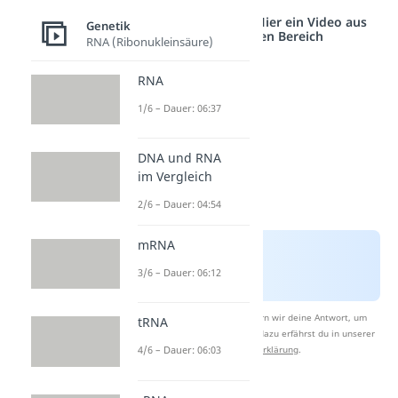
Studyflix vernetzt: Hier ein Video aus
Genetik
einem anderen Bereich
RNA (Ribonukleinsäure)
RNA
1/6 – Dauer: 06:37
DNA und RNA
im Vergleich
2/6 – Dauer: 04:54
mRNA
3/6 – Dauer: 06:12
Nach Beantwortung speichern wir deine Antwort, um
tRNA
Studyflix zu verbessern. Mehr dazu erfährst du in unserer
4/6 – Dauer: 06:03
Datenschutzerklärung
.