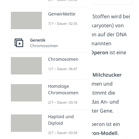
Genwirkkette
Die
Herstellung
von Stoffen wird bei
7/7 – Dauer: 02:35
Bakterien
(bzw. Prokaryoten) von
speziellen Abschnitten auf der DNA
Genetik
gesteuert
, den sogenannten
Chromosomen
„
Operons.“
Das
lac-Operon
ist eine
Chromosomen
Art davon.
1/7 – Dauer: 06:47
Mit seiner Hilfe wird
Milchzucker
(
Lac
tose) aufgenommen und
Homologe
abgebaut
. Dabei bestimmt die
Chromosomen
Menge des Zuckers das An- und
2/7 – Dauer: 03:18
Abschalten bestimmter Gene.
Haploid und
Diploid
Übrigens:
Das lac-Operon ist ein
Beispiel für das
Operon-Modell
.
3/7 – Dauer: 03:59