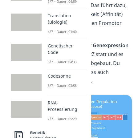
3/7 – Dauer: 04:59
Bindestelle
binden. Das führt dazu,
dass die
Bindefähigkeit
(Affinität)
Translation
(Biologie)
der Polymerase an den Promotor
erhöht wird.
4/7 – Dauer: 03:40
Deshalb findet
mehr Genexpression
Genetischer
Code
des Strukturgens lacZ statt und es
5/7 – Dauer: 04:33
wird mehr Lactose abgebaut. Du
nennst diesen Prozess auch
Codesonne
Katabolitrepression
.
6/7 – Dauer: 03:58
RNA-
Prozessierung
7/7 – Dauer: 05:29
Genetik
Genregulation