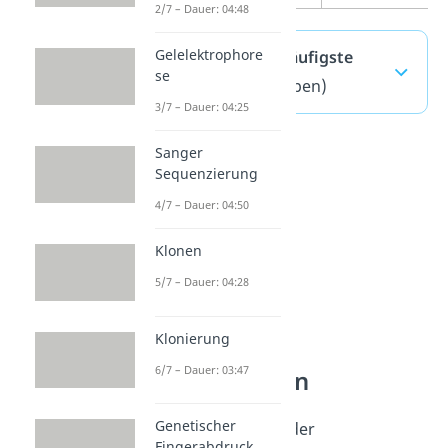
2/7 – Dauer: 04:48
Gelelektrophore
lac-Operon — häufigste
se
Fragen
(ausklappen)
3/7 – Dauer: 04:25
Sanger
Sequenzierung
4/7 – Dauer: 04:50
Klonen
5/7 – Dauer: 04:28
Klonierung
6/7 – Dauer: 03:47
Genregulation
Genetischer
Wie die
Regulation
der
Fingerabdruck