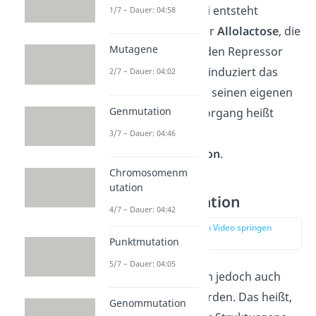
aufspaltet. Dabei entsteht
1/7 – Dauer: 04:58
außerdem wieder
Allolactose
, die
Mutagene
dann erneut an den Repressor
binden kann. So induziert das
2/7 – Dauer: 04:02
Substrat Lactose seinen eigenen
Genmutation
Abbau. Dieser Vorgang heißt
deswegen auch
3/7 – Dauer: 04:46
Substratinduktion
.
Chromosomenm
utation
Positive Regulation
4/7 – Dauer: 04:42
zur Stelle im Video springen
(01:58)
Punktmutation
5/7 – Dauer: 04:05
Das
lac-Operon
kann jedoch auch
positiv
reguliert
werden. Das heißt,
Genommutation