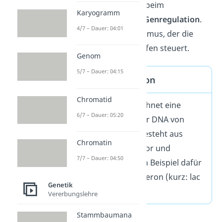
Dieses Schema hilft beim
Karyogramm
Nachvollziehen der
Genregulation
.
4/7 – Dauer: 04:01
Das ist ein Mechanismus, der die
Produktion von Stoffen steuert.
Genom
5/7 – Dauer: 04:15
Definition Operon
Chromatid
Ein Operon bezeichnet eine
6/7 – Dauer: 05:20
Struktureinheit der DNA von
Prokaryoten. Es besteht aus
Chromatin
Promotor, Operator und
7/7 – Dauer: 04:50
Strukturgenen. Ein Beispiel dafür
ist das Lactose Operon (kurz: lac
Genetik
Operon).
Vererbungslehre
Stammbaumana