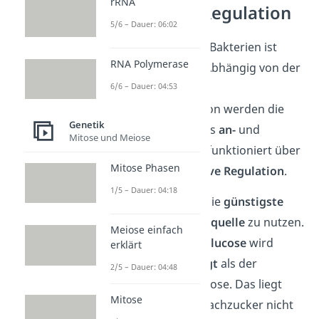
rRNA
Lac-Operon Regulation
5/6 – Dauer: 06:02
Das
lac-Operon
der Bakterien ist
RNA Polymerase
nicht immer aktiv
. Abhängig von der
6/6 – Dauer: 04:53
Lactose- und der
Glucosekonzentration werden die
Genetik
Gene
des Bakteriums
an-
und
Mitose und Meiose
ausgeschaltet
. Das funktioniert über
Mitose Phasen
positive
und
negative Regulation
.
1/5 – Dauer: 04:18
Das
Ziel
ist, jeweils die
günstigste
vorhandene
Energiequelle
zu nutzen.
Meiose einfach
Der Einfachzucker
Glucose
wird
erklärt
dabei eher
bevorzugt
als der
2/5 – Dauer: 04:48
Zweifachzucker Lactose. Das liegt
Mitose
daran, dass der Einfachzucker nicht