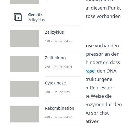
aktiven Repressor
. An diesem Punkt
Genetik
ist es wichtig, ob Lactose vorhanden
Zellzyklus
ist oder nicht.
Zellzyklus
Keine Lactose
1/8 – Dauer: 04:28
Wenn
keine Lactose
vorhanden
ist, bindet der Repressor an den
Zellteilung
Operator. So verhindert er, dass
2/8 – Dauer: 04:01
die
RNA-Polymerase
den DNA-
Strang und die Strukturgene
Cytokinese
ablesen kann. Der Repressor
3/8 – Dauer: 02:18
blockiert auf diese Weise die
Produktion von Enzymen für den
Rekombination
Lactose Abbau. Du sprichst
4/8 – Dauer: 04:46
deshalb von
negativer
Regulation
.