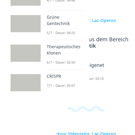
4/7 – Dauer: 04:48
Grüne
zur Videoseite: Lac-Operon
Gentechnik
5/7 – Dauer: 04:25
Beliebte Inhalte aus dem Bereich
Genetik
Therapeutisches
Klonen
6/7 – Dauer: 02:50
RNA
Methylie
Epigenet
Interfere
rung
ik
CRISPR
nz
Dauer: 04:41
Dauer: 03:10
7/7 – Dauer: 05:07
Dauer: 04:37
zur Videoseite: Lac-Operon