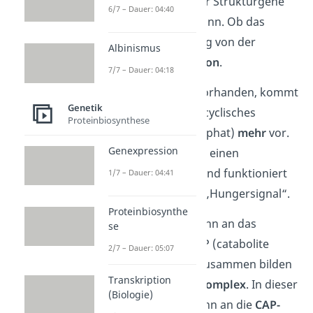
dass das Ablesen der Strukturgene
6/7 – Dauer: 04:40
verstärkt
werden kann. Ob das
passiert, ist abhängig von der
Albinismus
Glucosekonzentration
.
7/7 – Dauer: 04:18
Ist
wenig
Glucose
vorhanden, kommt
Genetik
das Molekül
cAMP
(cyclisches
Proteinbiosynthese
Adenosinmonophosphat)
mehr
vor.
Genexpression
Dieses zeigt nämlich einen
Glucosemangel an und funktioniert
1/7 – Dauer: 04:41
deshalb als eine Art „Hungersignal“.
Proteinbiosynthe
Das cAMP bindet dann an das
se
Aktivatorprotein CAP (catabolite
2/7 – Dauer: 05:07
activator protein). Zusammen bilden
Transkription
sie den
cAMP-CAP-Komplex
. In dieser
(Biologie)
Form können sie dann an die
CAP-