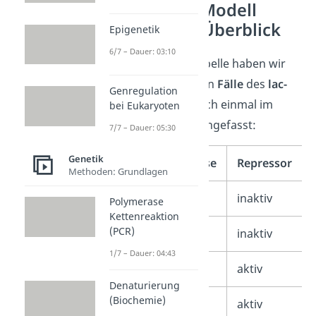
Lac-Operon-Modell
Prozesse im Überblick
Epigenetik
6/7 – Dauer: 03:10
In der folgenden Tabelle haben wir
dir die verschiedenen
Fälle
des
lac-
Genregulation
Operon-Modells
noch einmal im
bei Eukaryoten
Überblick zusammengefasst:
7/7 – Dauer: 05:30
Genetik
Glucose
Lactose
Repressor
Methoden: Grundlagen
–
+
inaktiv
Polymerase
Kettenreaktion
(PCR)
+
+
inaktiv
1/7 – Dauer: 04:43
+
–
aktiv
Denaturierung
(Biochemie)
–
–
aktiv