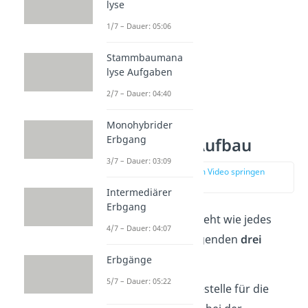
lyse
1/7 – Dauer: 05:06
Stammbaumana
lyse Aufgaben
2/7 – Dauer: 04:40
Monohybrider
Erbgang
Lac-Operon Aufbau
3/7 – Dauer: 03:09
zur Stelle im Video springen
(00:46)
Intermediärer
Erbgang
Das lac-Operon besteht wie jedes
4/7 – Dauer: 04:07
Operon
aus den folgenden
drei
Teilen
:
Erbgänge
5/7 – Dauer: 05:22
Promotor
: Bindestelle für die