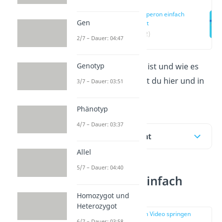
Lac-Operon einfach
Gen
erklärt
(00:12)
2/7 – Dauer: 04:47
Genotyp
Was das
lac-Operon
ist und wie es
funktioniert, erfährst du hier und in
3/7 – Dauer: 03:51
diesem
Video!
Phänotyp
4/7 – Dauer: 03:37
Inhaltsübersicht
Allel
5/7 – Dauer: 04:40
Lac-Operon einfach
erklärt
Homozygot und
Heterozygot
zur Stelle im Video springen
6/7 – Dauer: 03:58
(00:12)