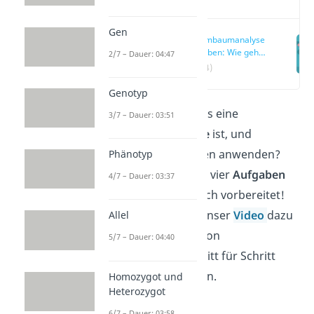
Gen
Stammbaumanalyse
Aufgaben: Wie gehe
2/7 – Dauer: 04:47
ich vor?
(00:14)
Genotyp
Du weißt bereits, was eine
3/7 – Dauer: 03:51
Stammbaumanalyse
ist, und
möchtest dein Wissen anwenden?
Phänotyp
Dann haben wir hier vier
Aufgaben
4/7 – Dauer: 03:37
mit Lösungen
für dich vorbereitet!
Schau auch gerne unser
Video
dazu
Allel
an, um die Analyse von
5/7 – Dauer: 04:40
Stammbäumen Schritt für Schritt
erklärt zu bekommen.
Homozygot und
Heterozygot
6/7 – Dauer: 03:58