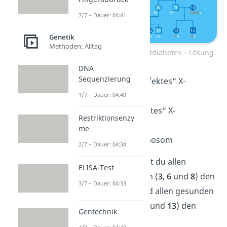
7/7 – Dauer: 04:41
Genetik
Methoden: Alltag
Stammbaum Phosphatdiabetes – Lösung
DNA
Sequenzierung
X
= dominantes, „defektes“ X-
Chromosom
1/7 – Dauer: 04:40
x = rezessives, „intaktes“ X-
Restriktionsenzy
Chromosom
me
Y = intaktes Y-Chromosom
2/7 – Dauer: 04:34
Zunächst ordnest du allen
ELISA-Test
gesunden Frauen (
3, 6
und
8
) den
3/7 – Dauer: 04:33
Genotyp (
xx
) und allen gesunden
Männern (
2, 4, 9
und
13
) den
Gentechnik
Genotyp (
xY
) zu.