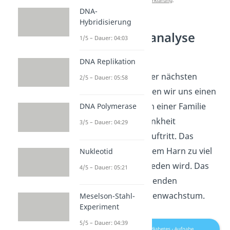
Datenschutzerklärung
.
DNA-
Hybridisierung
Stammbaumanalyse
1/5 – Dauer: 04:03
Aufgabe 2
DNA Replikation
Weiter geht es mit der nächsten
2/5 – Dauer: 05:58
Aufgabe! Hier schauen wir uns einen
Beispiel Stammbaum einer Familie
DNA Polymerase
an, in der die Erbkrankheit
3/5 – Dauer: 04:29
Phosphatdiabetes
auftritt. Das
bedeutet, dass mit dem Harn zu viel
Nukleotid
Phosphat ausgeschieden wird. Das
4/5 – Dauer: 05:21
führt zu schwerwiegenden
Störungen im Knochenwachstum.
Meselson-Stahl-
Experiment
5/5 – Dauer: 04:39