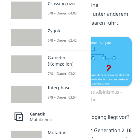
Crossing over
handelt es sich um eine
Pigmentstörung, die unter anderem
5/8 – Dauer: 04:03
zu heller Haut und Haaren führt.
Zygote
6/8 – Dauer: 02:42
Gameten
(Keimzellen)
7/8 – Dauer: 03:21
Interphase
Stammbaumanalyse Albinismus –
8/8 – Dauer: 03:54
Aufgabe
Genetik
Übung 1
: Welcher Erbgang liegt vor?
Mutationen
Übung 2
: Das Paar in Generation 2 (
6
Mutation