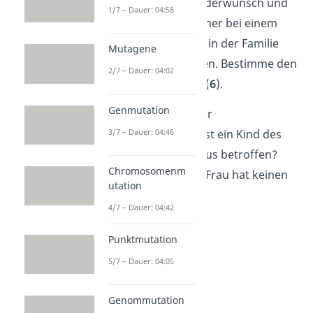
und
7
) hat einen Kinderwunsch und
1/7 – Dauer: 04:58
will sich deshalb vorher bei einem
Arzt informieren, da in der Familie
Mutagene
bereits Fälle auftraten. Bestimme den
2/7 – Dauer: 04:02
Genotyp des Vaters (
6
).
Genmutation
Übung 3
: Mit welcher
3/7 – Dauer: 04:46
Wahrscheinlichkeit ist ein Kind des
Paares von Albinismus betroffen?
Chromosomenm
Voraussetzung: Die Frau hat keinen
utation
Albinismus.
4/7 – Dauer: 04:42
Punktmutation
5/7 – Dauer: 04:05
Genommutation