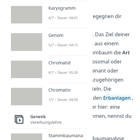
Beitrag
!
Karyogramm
Auch in Prüfungen begegnen dir
4/7 – Dauer: 04:01
häufig Aufgaben zur
Stammbaumanalyse. Das Ziel deiner
Genom
Untersuchung ist es, aus einem
5/7 – Dauer: 04:15
„unbekannten“ Stammbaum die
Art
der Vererbung
– autosomal oder
Chromatid
gonosomal und dominant oder
6/7 – Dauer: 05:20
rezessiv – und die dazugehörigen
Genotypen
zu ermitteln. Die
Chromatin
Kombination aus beiden
Erbanlagen
,
7/7 – Dauer: 04:50
die ein Merkmal (oder hier: eine
Erbkrankheit) bestimmen, nennst du
Genetik
Vererbungslehre
Genotyp.
Stammbaumana
Um bei einer Stammbaumanalyse