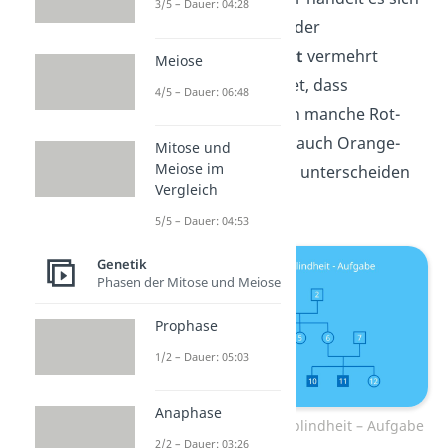
3/5 – Dauer: 04:28
um eine Familie, bei der
die
Rotgrünblindheit
vermehrt
Meiose
auftritt. Das bedeutet, dass
4/5 – Dauer: 06:48
betroffene Personen manche Rot-
und Grüntöne, aber auch Orange-
Mitose und
Meiose im
oder Olivetöne nicht unterscheiden
Vergleich
können.
5/5 – Dauer: 04:53
Genetik
Phasen der Mitose und Meiose
Prophase
1/2 – Dauer: 05:03
Anaphase
Stammbaum Rotgrünblindheit – Aufgabe
2/2 – Dauer: 03:26