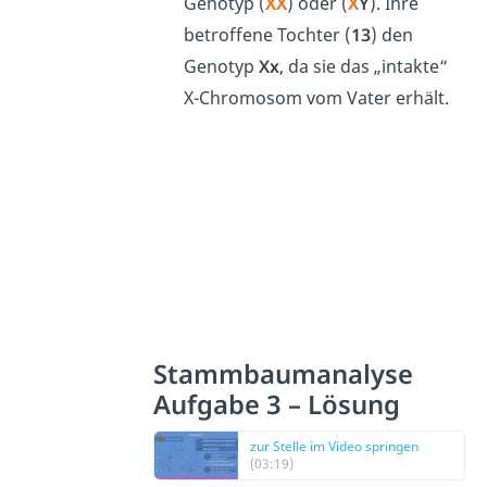
Genotyp (
X
X
) oder (
X
Y
)
. Ihre
betroffene Tochter (
13
) den
Genotyp
Xx
, da sie das „intakte“
X-Chromosom vom Vater erhält.
Stammbaumanalyse
Aufgabe 3 – Lösung
zur Stelle im Video springen
(03:19)