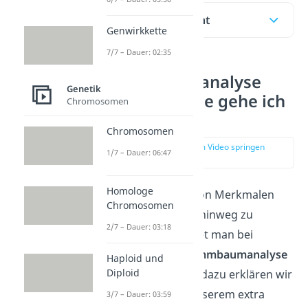
Inhaltsübersicht
Genwirkkette
7/7 – Dauer: 02:35
Stammbaumanalyse
Genetik
Aufgaben: Wie gehe ich
Chromosomen
vor?
Chromosomen
zur Stelle im Video springen
1/7 – Dauer: 06:47
(00:14)
Homologe
Um das Auftreten von Merkmalen
Chromosomen
über Generationen hinweg zu
2/7 – Dauer: 03:18
untersuchen, wendet man bei
Menschen eine
Stammbaumanalyse
Haploid und
Diploid
an. Die Grundlagen dazu erklären wir
dir ausführlich in unserem extra
3/7 – Dauer: 03:59