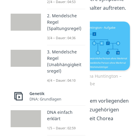
2/4 – Dauer: 04:53
erst im Erwachsenenalter auftreten.
2. Mendelsche
Regel
(Spaltungsregel)
3/4 – Dauer: 04:36
3. Mendelsche
Regel
(Unabhängigkeit
sregel)
Stammbaum Chorea Huntington –
4/4 – Dauer: 04:10
Aufgabe
Genetik
DNA: Grundlagen
Übung 1
: Leite aus dem vorliegenden
Stammbaum den dazugehörigen
DNA einfach
Erbgang der Krankheit Chorea
erklärt
Huntington ab.
1/5 – Dauer: 02:59