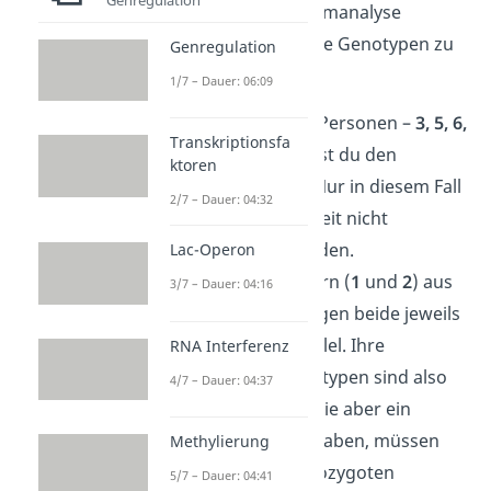
bei einer Stammbaumanalyse
Aufgabe anfängst die Genotypen zu
Genregulation
bestimmen!
1/7 – Dauer: 06:09
Allen gesunden Personen –
3, 5, 6,
Transkriptionsfa
8
und
9
– ordnest du den
ktoren
Genotyp
aa
zu. Nur in diesem Fall
2/7 – Dauer: 04:32
kann die Krankheit nicht
ausgeprägt werden.
Lac-Operon
Die kranken Eltern (
1
und
2
) aus
3/7 – Dauer: 04:16
Generation I tragen beide jeweils
ein „defektes“ Allel. Ihre
RNA Interferenz
möglichen Genotypen sind also
4/7 – Dauer: 04:37
A
a
oder
AA
. Da sie aber ein
gesundes Kind haben, müssen
Methylierung
beide den heterozygoten
5/7 – Dauer: 04:41