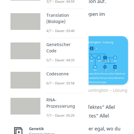
tritt in jeder Generation auf.
3/7 – Dauer: 04:59
Übung 2
: Die Genotypen im
Translation
(Biologie)
Stammbaum lauten:
4/7 – Dauer: 03:40
Genetischer
Code
5/7 – Dauer: 04:33
Codesonne
6/7 – Dauer: 03:58
Stammbaum Chorea Huntington – Lösung
RNA-
Prozessierung
A
= dominantes, „defektes“ Allel
a
= rezessives, „intaktes“ Allel
7/7 – Dauer: 05:29
Es ist prinzipiell immer egal, wo du
Genetik
Genregulation