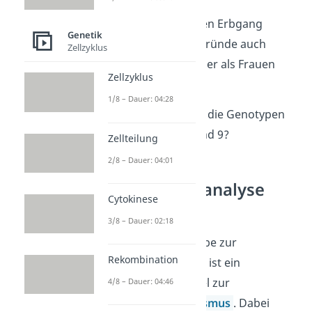
Übung 1:
Um welchen Erbgang
Genetik
handelt es sich? Begründe auch
Zellzyklus
weshalb mehr Männer als Frauen
Zellzyklus
betroffen sind.
1/8 – Dauer: 04:28
Übung 2:
Wie lauten die Genotypen
der Personen 1, 4 und 9?
Zellteilung
2/8 – Dauer: 04:01
Stammbaumanalyse
Cytokinese
Aufgabe 4
3/8 – Dauer: 02:18
Unsere vierte Aufgabe zur
Rekombination
Stammbaumanalyse ist ein
Stammbaum Beispiel zur
4/8 – Dauer: 04:46
Erbkrankheit
Albinismus
. Dabei