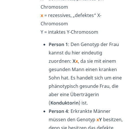
Chromosom
x
= rezessives, „defektes“ X-
Chromosom
Y = intaktes Y-Chromosom
Person 1
: D
en Genotyp der Frau
kannst du hier eindeutig
zuordnen:
X
x
, da sie mit einem
gesunden Mann einen kranken
Sohn hat. Es handelt sich um eine
phänotypisch gesunde Frau, die
aber eine Überträgerin
(
Konduktorin
) ist.
Person 4
: Erkrankte Männer
müssen den Genotyp
x
Y
besitzen,
denn sie besitzen das defekte