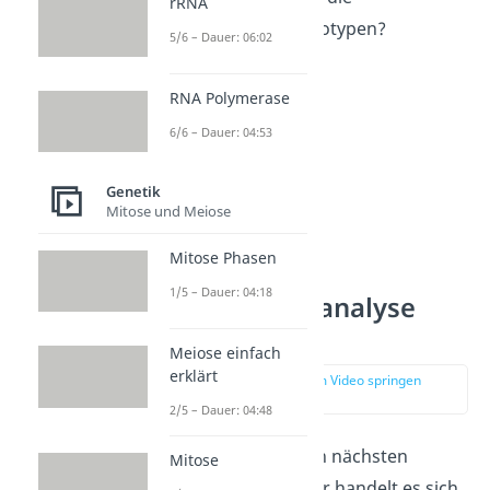
rRNA
dazugehörigen Genotypen?
5/6 – Dauer: 06:02
RNA Polymerase
6/6 – Dauer: 04:53
Genetik
Mitose und Meiose
Mitose Phasen
1/5 – Dauer: 04:18
Stammbaumanalyse
Aufgabe 3
Meiose einfach
erklärt
zur Stelle im Video springen
(02:58)
2/5 – Dauer: 04:48
Schauen wir uns den nächsten
Mitose
Stammbaum an. Hier handelt es sich