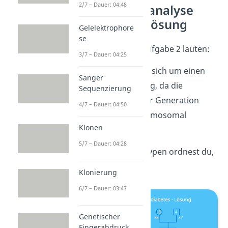
2/7 – Dauer: 04:48
Stammbaumanalyse
Aufgabe 2 – Lösung
Gelelektrophore
se
Die Lösungen zur Aufgabe 2 lauten:
3/7 – Dauer: 04:25
Übung 1
: Es handelt sich um einen
Sanger
dominanten
Erbgang, da die
Sequenzierung
Erbkrankheit in jeder Generation
4/7 – Dauer: 04:50
auftritt (hier: X-Chromosomal
Klonen
dominant).
5/7 – Dauer: 04:28
Übung 2
: Die Genotypen ordnest du,
wie folgt, zu:
Klonierung
6/7 – Dauer: 03:47
Genetischer
Fingerabdruck