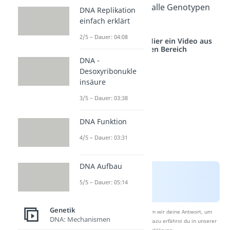
Übung 2
: Bestimme alle Genotypen
DNA Replikation
einfach erklärt
im Stammbaum.
2/5 – Dauer: 04:08
Studyflix vernetzt: Hier ein Video aus
einem anderen Bereich
DNA -
Desoxyribonukle
insäure
3/5 – Dauer: 03:38
DNA Funktion
4/5 – Dauer: 03:31
DNA Aufbau
5/5 – Dauer: 05:14
Genetik
Nach Beantwortung speichern wir deine Antwort, um
DNA: Mechanismen
Studyflix zu verbessern. Mehr dazu erfährst du in unserer