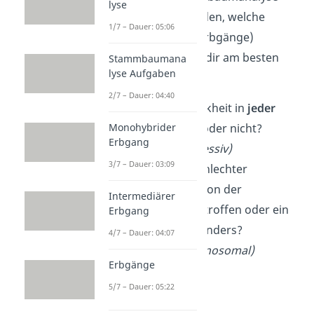
lyse
Übung herauszufinden, welche
1/7 – Dauer: 05:06
Vererbungsarten (Erbgänge)
vorliegen, stellst du dir am besten
Stammbaumana
lyse Aufgaben
immer zwei Fragen:
2/7 – Dauer: 04:40
Tritt die Erbkrankheit in
jeder
Monohybrider
Generation auf oder nicht?
Erbgang
(dominant / rezessiv)
3/7 – Dauer: 03:09
Sind
beide
Geschlechter
gleichermaßen von der
Intermediärer
Erbkrankheit betroffen oder ein
Erbgang
Geschlecht besonders?
4/7 – Dauer: 04:07
(autosomal / gonosomal)
Erbgänge
5/7 – Dauer: 05:22