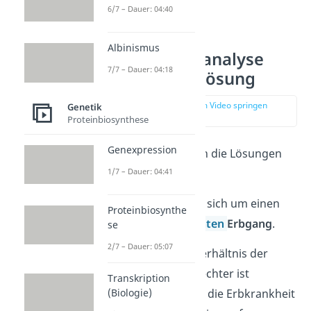
6/7 – Dauer: 04:40
Albinismus
Stammbaumanalyse
7/7 – Dauer: 04:18
Aufgabe 1 – Lösung
zur Stelle im Video springen
Genetik
(01:48)
Proteinbiosynthese
Genexpression
Schauen wir uns nun die Lösungen
1/7 – Dauer: 04:41
zu Aufgabe 1 an.
Übung 1
: Es handelt sich um einen
Proteinbiosynthe
autosomal dominanten
Erbgang
.
se
2/7 – Dauer: 05:07
Begründung
: Das Verhältnis der
betroffenen Geschlechter ist
Transkription
(Biologie)
ungefähr gleich und die Erbkrankheit