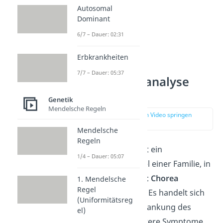
Autosomal
Dominant
6/7 – Dauer: 02:31
Erbkrankheiten
7/7 – Dauer: 05:37
Stammbaumanalyse
Aufgabe 1
Genetik
Mendelsche Regeln
zur Stelle im Video springen
(01:15)
Mendelsche
Regeln
Die erste Aufgabe ist ein
1/4 – Dauer: 05:07
Stammbaum Beispiel einer Familie, in
der die
Erbkrankheit Chorea
1. Mendelsche
Regel
Huntington
auftritt. Es handelt sich
(Uniformitätsreg
hierbei um eine Erkrankung des
el)
Gehirns, deren schwere Symptome