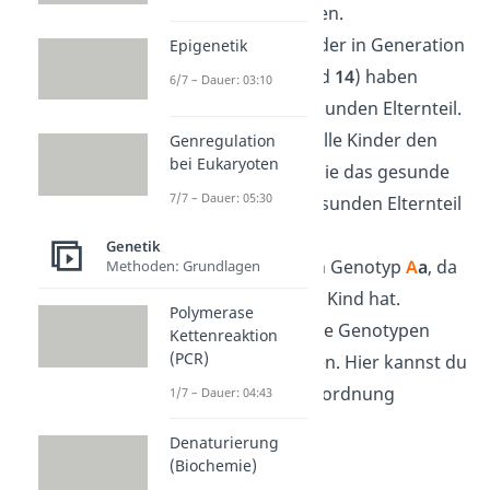
Genotyp
A
a
haben.
Alle kranken Kinder in Generation
Epigenetik
III (
10, 11, 13
und
14
) haben
6/7 – Dauer: 03:10
jeweils einen gesunden Elternteil.
Deshalb haben alle Kinder den
Genregulation
bei Eukaryoten
Genotyp
A
a,
da sie das gesunde
7/7 – Dauer: 05:30
Allel von dem gesunden Elternteil
erhalten haben.
Genetik
Person 4 hat den Genotyp
A
a
, da
Methoden: Grundlagen
sie ein gesundes Kind hat.
Polymerase
Person 7 kann die Genotypen
Kettenreaktion
(PCR)
A
a
oder
AA
haben. Hier kannst du
keine genaue Zuordnung
1/7 – Dauer: 04:43
machen.
Denaturierung
(Biochemie)