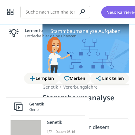
Suche
Neu: Karriere
Lernen lohnt sich!
Entdecke hier deine Chancen.
Lernplan
Merken
Link teilen
Genetik
Vererbungslehre
Stammbaumanalyse
Genetik
Aufgaben
Gene
Genetik
Wichtige Inhalte in diesem
1/7 – Dauer: 05:16
Video