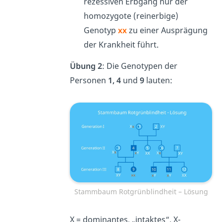
rezessiven Erbgang nur der
homozygote (reinerbige)
Genotyp
xx
zu einer Ausprägung
der Krankheit führt.
Übung 2
: Die Genotypen der
Personen
1, 4
und
9
lauten:
Stammbaum Rotgrünblindheit – Lösung
X
= dominantes, „intaktes“, X-