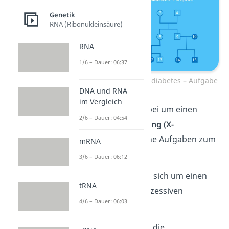
Genetik
RNA (Ribonukleinsäure)
RNA
1/6 – Dauer: 06:37
Stammbaum Phosphatdiabetes – Aufgabe
DNA und RNA
im Vergleich
Es handelt sich hierbei um einen
2/6 – Dauer: 04:54
gonosomalen Erbgang (X-
Chromosomal)
. Deine Aufgaben zum
mRNA
Stammbaum lauten:
3/6 – Dauer: 06:12
Übung 1
: Handelt es sich um einen
tRNA
dominanten oder rezessiven
4/6 – Dauer: 06:03
Erbgang?
Übung 2
: Wie lauten die