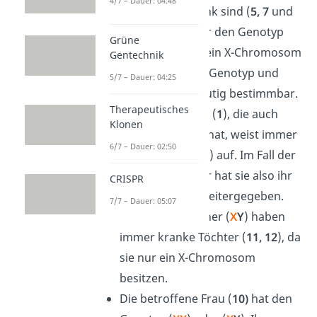
4/7 – Dauer: 04:48
Männer, die krank sind (
5, 7
und
15
) haben immer den Genotyp
Grüne
(
X
Y
). Da sie nur ein X-Chromosom
Gentechnik
haben, sind hier Genotyp und
5/7 – Dauer: 04:25
Phänotyp
eindeutig bestimmbar.
Therapeutisches
Eine kranke Frau (
1
), die auch
Klonen
gesunde Kinder hat, weist immer
6/7 – Dauer: 02:50
den Genotyp (
X
x
) auf. Im Fall der
gesunden Kinder hat sie also ihr
CRISPR
gesundes Allel weitergegeben.
7/7 – Dauer: 05:07
Betroffene Männer (
X
Y
) haben
immer kranke Töchter (
11, 12
), da
sie nur ein X-Chromosom
besitzen.
Die betroffene Frau (
10)
hat den