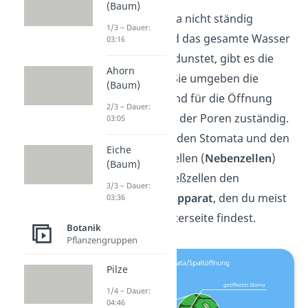
(Baum)
Damit ein Stoma nicht ständig
1/3 – Dauer:
geöffnet ist und das gesamte Wasser
03:16
der Pflanze verdunstet, gibt es die
Ahorn
Schließzellen
. Sie umgeben die
(Baum)
Stomata und sind für die Öffnung
2/3 – Dauer:
und Schließung der Poren zuständig.
03:05
Zusammen mit den Stomata und den
Eiche
umliegenden Zellen (
Nebenzellen
)
(Baum)
bilden die Schließzellen den
3/3 – Dauer:
Spaltöffnungsapparat
, den du meist
03:36
auf der Blattunterseite findest.
Botanik
Pflanzengruppen
Pilze
1/4 – Dauer:
04:46