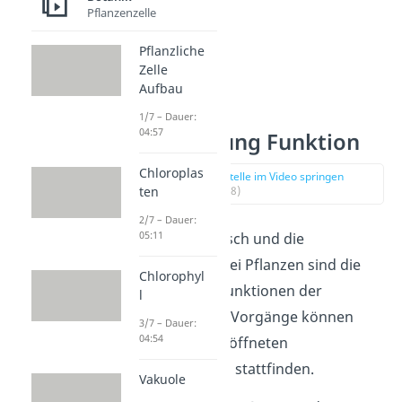
Pflanzenzelle
Pflanzliche
Zelle
Aufbau
1/7 – Dauer:
04:57
Spaltöffnung Funktion
Chloroplas
zur Stelle im Video springen
ten
(01:48)
2/7 – Dauer:
05:11
Der Gasaustausch und die
Transpiration bei Pflanzen sind die
Chlorophyl
wesentlichen Funktionen der
l
Stomata. Beide Vorgänge können
3/7 – Dauer:
04:54
aber nur bei geöffneten
Spaltöffnungen stattfinden.
Vakuole