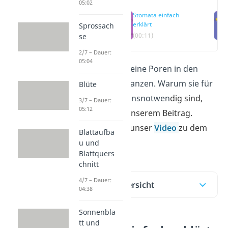
05:02
Stomata einfach
erklärt
Sprossach
(00:11)
se
2/7 – Dauer:
05:04
Stomata sind kleine Poren in den
Blättern von Pflanzen. Warum sie für
Blüte
die Pflanze lebensnotwen
dig sind,
3/7 – Dauer:
05:12
erfährst du in unserem Beitrag.
Schau dir auch unser
Video
zu dem
Blattaufba
Thema an!
u und
Blattquers
chnitt
4/7 – Dauer:
Inhaltsübersicht
04:38
Sonnenbla
tt und