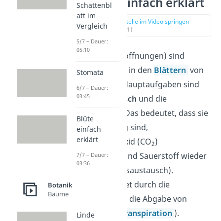
Stomata einfach erklärt
Schattenbl
att im
zur Stelle im Video springen
Vergleich
(00:11)
5/7 – Dauer:
05:10
Stomata (Spaltöffnungen) sind
längliche Poren in den
Blättern
von
Stomata
Pflanzen. Ihre Hauptaufgaben sind
6/7 – Dauer:
03:45
der
Gasaustausch
und die
Transpiration
. Das bedeutet, dass sie
Blüte
dafür zuständig sind,
einfach
erklärt
Kohlenstoffdioxid (CO
)
2
aufzunehmen und Sauerstoff wieder
7/7 – Dauer:
03:36
abzugeben (Gasaustausch).
Außerdem findet durch die
Botanik
Bäume
Spaltöffnungen die Abgabe von
Wasser statt (
Transpiration
).
Linde