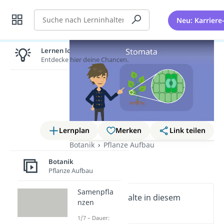
Suche
Neu: Karriere
Lernen lohnt sich!
Entdecke hier deine Chancen.
Lernplan
Merken
Link teilen
Botanik
Pflanze Aufbau
Stomata
Botanik
Pflanze Aufbau
Samenpfla
Wichtige Inhalte in diesem
nzen
Video
1/7 – Dauer: