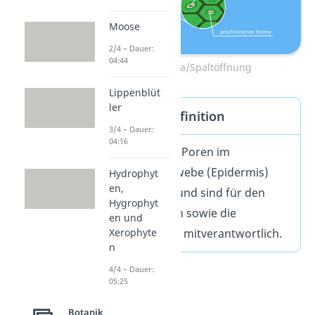
Moose
2/4 – Dauer:
04:44
Stomata/Spaltöffnung
Lippenblüt
ler
Stomata Definition
3/4 – Dauer:
04:16
Stomata sind Poren im
Abschlussgewebe (Epidermis)
Hydrophyt
en,
von Blättern und sind für den
Hygrophyt
Gasaustausch sowie die
en und
Xerophyte
Transpiration mitverantwortlich.
n
4/4 – Dauer:
05:25
Botanik