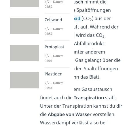
Beim
Gasaustausch
nimmt die
4/7 – Dauer:
04:52
Pflanze über die Spaltöffnungen
Kohlenstoffdioxid
(CO
) aus der
Zellwand
2
umgebenden Luft auf. Während der
5/7 – Dauer:
05:57
Photosynthese
wird das CO
2
verbraucht. Als Abfallprodukt
Protoplast
entsteht dann unter anderem
6/7 – Dauer:
Sauerstoff
. Das Gas gelangt über die
05:01
Atemhöhlen zu den Spaltöffnungen
Plastiden
und verlässt dann das Blatt.
7/7 – Dauer:
05:44
Zeitgleich mit dem Gasaustausch
findet auch die
Transpiration
statt.
Unter der Transpiration kannst du dir
die
Abgabe von Wasser
vorstellen.
Wasserdampf verlässt also bei