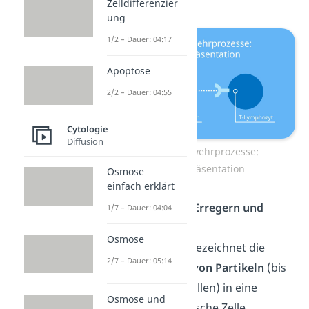
Zelldifferenzier
ung
1/2 – Dauer: 04:17
Apoptose
2/2 – Dauer: 04:55
Cytologie
Diffusion
Zelluläre Abwehrprozesse:
Antigenpräsentation
Osmose
einfach erklärt
Phagozytose
von Erregern und
1/7 – Dauer: 04:04
infizierten Zellen:
Osmose
Die Phagozytose bezeichnet die
2/7 – Dauer: 05:14
aktive Aufnahme von Partikeln
(bis
hin zu kleineren Zellen) in eine
Osmose und
einzelne eukaryotische Zelle.