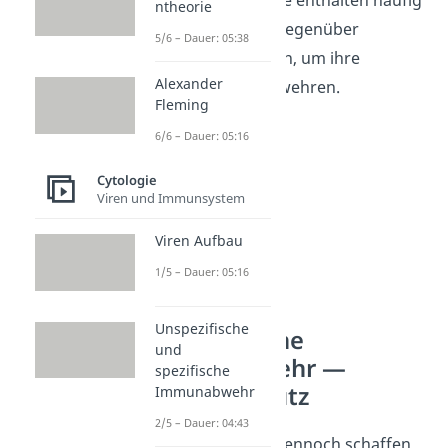
ntheorie
feindliche Stoffe
gegenüber
5/6 – Dauer: 05:38
Krankheitserregern, um ihre
Alexander
Ausbreitung abzuwehren.
Fleming
6/6 – Dauer: 05:16
Cytologie
Viren und Immunsystem
Viren Aufbau
1/5 – Dauer: 05:16
Unspezifische
Unspezifische
und
Immunabwehr —
spezifische
Aktiver Schutz
Immunabwehr
2/5 – Dauer: 04:43
Wenn Erreger es dennoch schaffen,