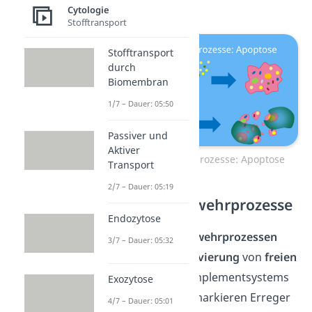
Zellen.
Cytologie
Stofftransport
Stofftransport
durch
Biomembran
1/7 – Dauer: 05:50
Passiver und
Aktiver
Zelluläre Abwehrprozesse: Apoptose
Transport
2/7 – Dauer: 05:19
Humorale Abwehrprozesse
Endozytose
Bei
humoralen Abwehrprozessen
3/7 – Dauer: 05:32
kommt es zur
Aktivierung
von
freien
Proteinen
des Komplementsystems
Exozytose
aus dem Blut. Sie markieren Erreger
4/7 – Dauer: 05:01