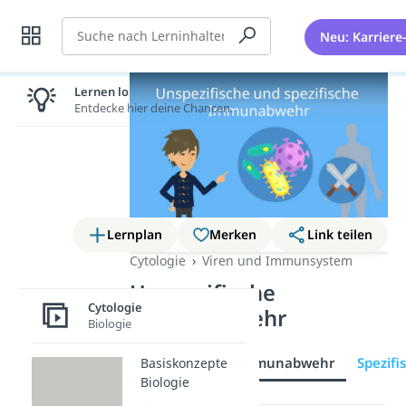
Suche
Neu: Karriere
Lernen lohnt sich!
Entdecke hier deine Chancen.
Lernplan
Merken
Link teilen
Cytologie
Viren und Immunsystem
Unspezifische
Cytologie
Immunabwehr
Biologie
Unspezifische Immunabwehr
Spezif
Basiskonzepte
Biologie