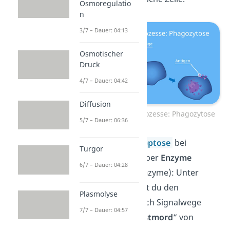
Osmoregulatio
n
3/7 – Dauer: 04:13
Osmotischer
Druck
4/7 – Dauer: 04:42
Diffusion
Zelluläre Abwehrprozesse: Phagozytose
5/7 – Dauer: 06:36
Einleitung der
Apoptose
bei
Turgor
infizierten Zellen über
Enzyme
6/7 – Dauer: 04:28
(Perforin und Granzyme): Unter
Apoptose verstehst du den
Plasmolyse
kontrollierten, durch Signalwege
7/7 – Dauer: 04:57
gesteuerten „
Selbstmord
“ von