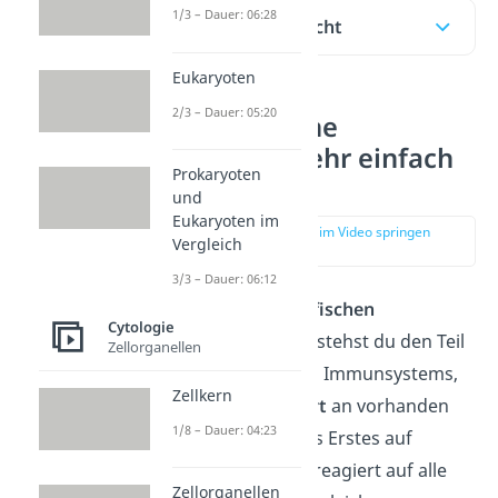
1/3 – Dauer: 06:28
Inhaltsübersicht
Eukaryoten
2/3 – Dauer: 05:20
Unspezifische
Immunabwehr einfach
Prokaryoten
erklärt
und
Eukaryoten im
zur Stelle im Video springen
Vergleich
(00:15)
3/3 – Dauer: 06:12
Unter der
unspezifischen
Cytologie
Immunabwehr
verstehst du den Teil
Zellorganellen
des körpereigenen Immunsystems,
Zellkern
welcher von
Geburt
an vorhanden
1/8 – Dauer: 04:23
ist. Es antwortet als Erstes auf
Fremdkörper und reagiert auf alle
Zellorganellen