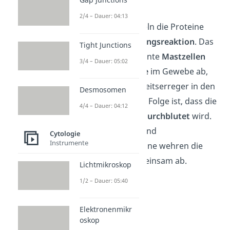
platzt (Lyse).
2/4 – Dauer: 04:13
Zusätzlich vermitteln die Proteine
auch die
Entzündungsreaktion
. Das
Tight Junctions
bedeutet, sogenannte
Mastzellen
3/4 – Dauer: 05:02
geben
Signalstoffe
im Gewebe ab,
sobald der Krankheitserreger in den
Desmosomen
Körper eintritt. Die Folge ist, dass die
4/4 – Dauer: 04:12
Wunde verstärkt durchblutet
wird.
Die Immunzellen und
Cytologie
Instrumente
Komplementproteine wehren die
Erreger dann gemeinsam ab.
Lichtmikroskop
1/2 – Dauer: 05:40
Elektronenmikr
oskop