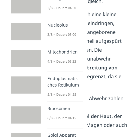
Krankheitserreger gleich.
2/8 – Dauer: 04:50
Bakterien, die durch eine kleine
Wunde in die Haut eindringen,
Nucleolus
können durch das angeborene
3/8 – Dauer: 05:00
Immunsystem schnell aufgespürt
und zerstört werden. Die
Mitochondrien
körpereigene Immunabwehr
4/8 – Dauer: 03:33
verhindert die
Ausbreitung von
Keimen
aber nur
begrenzt
, da sie
Endoplasmatis
ches Retikulum
unspezifisch ist.
5/8 – Dauer: 04:55
Zur unspezifischen Abwehr zählen
beispielsweise der
Ribosomen
Säureschutzmantel der Haut
, der
6/8 – Dauer: 04:15
saure pH-Wert
im Magen oder auch
Sekrete
, die auf
Golgi Apparat