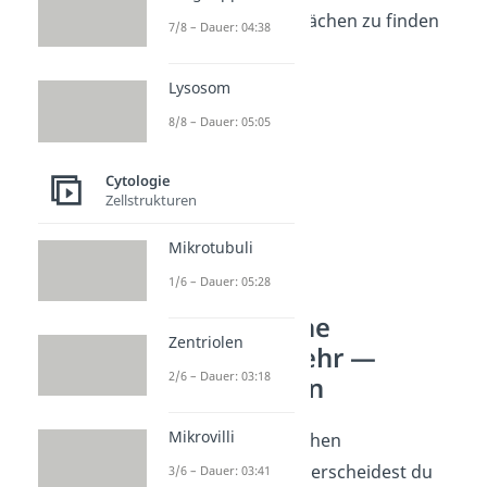
Schleimhautoberflächen zu finden
7/8 – Dauer: 04:38
sind.
Lysosom
8/8 – Dauer: 05:05
Cytologie
Zellstrukturen
Mikrotubuli
1/6 – Dauer: 05:28
Unspezifische
Zentriolen
Immunabwehr —
2/6 – Dauer: 03:18
Abwehrlinien
Mikrovilli
Bei der unspezifischen
Immunabwehr unterscheidest du
3/6 – Dauer: 03:41