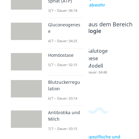
sphat (ATP)
spezifische Immunabwehr
3/7 – Dauer: 06:18
Beliebte Inhalte aus dem Bereich
Gluconeogenes
Cytologie
e
4/7 – Dauer: 04:25
Immunr
Verlauf
Salutoge
Homöostase
eaktion
einer
nese
5/7 – Dauer: 02:15
Dauer: 04:04
Infektio
Modell
nskrank
Dauer: 04:48
heit
Blutzuckerregu
Dauer: 03:01
lation
6/7 – Dauer: 03:14
Antibiotika und
Milch
7/7 – Dauer: 03:15
zur Videoseite: Unspezifische und