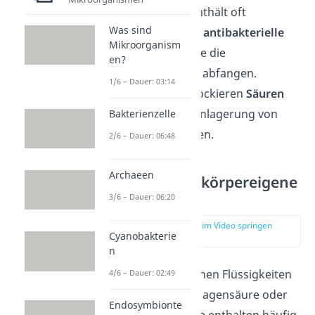
Die Schleimhaut enthält oft
Was sind
Immunzellen
oder
antibakterielle
Mikroorganism
Substanzen
, welche die
en?
Fremdorganismen abfangen.
1/6 – Dauer: 03:14
Darüber hinaus blockieren
Säuren
oder
Enzyme
die Anlagerung von
Bakterienzelle
Bakterien oder Viren.
2/6 – Dauer: 06:48
Archaeen
Schutz durch körpereigene
Flüssigkeiten
3/6 – Dauer: 06:20
zur Stelle im Video springen
Cyanobakterie
(01:10)
n
Zu den körpereigenen Flüssigkeiten
4/6 – Dauer: 02:49
zählst du z.B. die Magensäure oder
Endosymbionte
deinen Speichel. Sie enthalten häufig