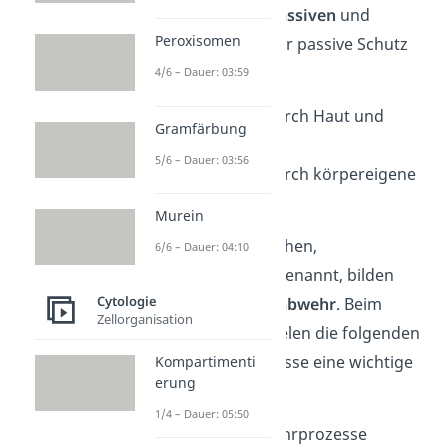
zwischen einem
passiven
und
Peroxisomen
aktiven Schutz
. Der passive Schutz
besteht aus
4/6 – Dauer: 03:59
dem Schutz durch Haut und
Gramfärbung
Schleimhäute
5/6 – Dauer: 03:56
dem Schutz durch körpereigene
Flüssigkeiten
Murein
Weiße Blutkörperchen,
6/6 – Dauer: 04:10
auch Leukozyten genannt, bilden
Cytologie
die
aktive Immunabwehr
. Beim
Zellorganisation
aktiven Schutz spielen die folgenden
zwei Abwehrprozesse eine wichtige
Kompartimenti
erung
Rolle:
1/4 – Dauer: 05:50
zelluläre Abwehrprozesse