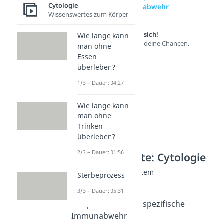
Cytologie
spezifische Immunabwehr
Wissenswertes zum Körper
Lernen lohnt sich!
Wie lange kann
Entdecke hier deine Chancen.
man ohne
Essen
überleben?
1/3 – Dauer: 04:27
Wie lange kann
man ohne
Trinken
überleben?
2/3 – Dauer: 01:56
Weitere Inhalte: Cytologie
Viren und Immunsystem
Sterbeprozess
Viren Aufbau
3/3 – Dauer: 05:31
Dauer: 05:16
Unspezifische und spezifische
Immunabwehr