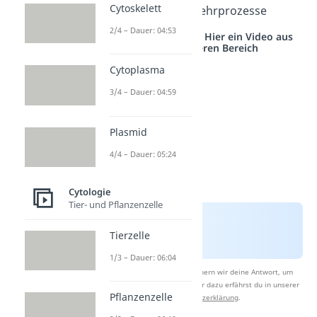
Cytoskelett
humorale Abwehrprozesse
2/4 – Dauer: 04:53
Studyflix vernetzt: Hier ein Video aus
einem anderen Bereich
Cytoplasma
3/4 – Dauer: 04:59
Plasmid
4/4 – Dauer: 05:24
Cytologie
Tier- und Pflanzenzelle
Tierzelle
1/3 – Dauer: 06:04
Nach Beantwortung speichern wir deine Antwort, um
Studyflix zu verbessern. Mehr dazu erfährst du in unserer
Pflanzenzelle
Datenschutzerklärung
.