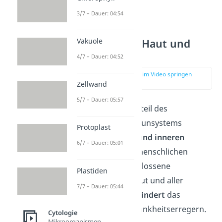
3/7 – Dauer: 04:54
Schutz durch Haut und
Vakuole
Schleimhäute
4/7 – Dauer: 04:52
zur Stelle im Video springen
(00:50)
Zellwand
5/7 – Dauer: 05:57
Der Hauptbestandteil des
angeborenen Immunsystems
Protoplast
sind
alle
äußeren und inneren
6/7 – Dauer: 05:01
Oberflächen
des menschlichen
Körpers. Die geschlossene
Plastiden
Oberfläche der Haut und aller
7/7 – Dauer: 05:44
Schleimhäute
verhindert
das
Eindringen von Krankheitserregern.
Cytologie
Mikroorganismen