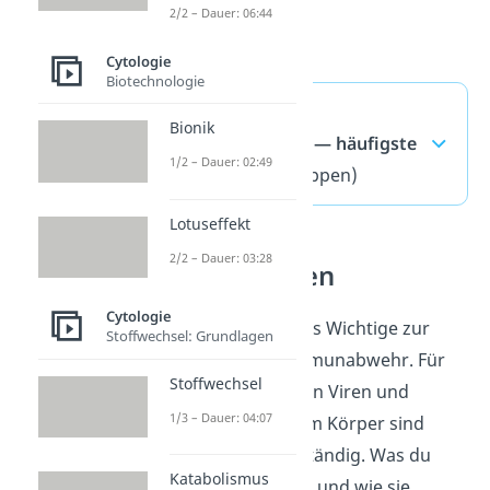
2/2 – Dauer: 06:44
Cytologie
Biotechnologie
Unspezifische
Bionik
Immunabwehr — häufigste
1/2 – Dauer: 02:49
Fragen
(ausklappen)
Lotuseffekt
2/2 – Dauer: 03:28
Makrophagen
Cytologie
Jetzt kennst du alles Wichtige zur
Stoffwechsel: Grundlagen
unspezifischen Immunabwehr. Für
Stoffwechsel
die Vernichtung von Viren und
1/3 – Dauer: 04:07
Bakterien in deinem Körper sind
Makrophagen
zuständig. Was du
Katabolismus
darunter verstehst und wie sie