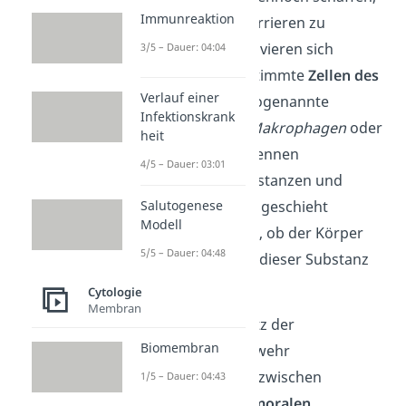
Immunreaktion
die Oberflächenbarrieren zu
durchbrechen, aktivieren sich
3/5 – Dauer: 04:04
infolgedessen bestimmte
Zellen des
Verlauf einer
Immunsystems
.
Sogenannte
Infektionskrank
Fresszellen
(z. B.
Makrophagen
oder
heit
Granulozyten
)
erkennen
4/5 – Dauer: 03:01
körperfremde Substanzen und
Salutogenese
beseitigen sie. Das geschieht
Modell
unabhängig davon, ob der Körper
5/5 – Dauer: 04:48
bereits Kontakt zu dieser Substanz
hatte oder nicht.
Cytologie
Membran
Beim aktiven Schutz der
Biomembran
unspezifischen Abwehr
unterscheidest du zwischen
1/5 – Dauer: 04:43
zellulären
und
humoralen