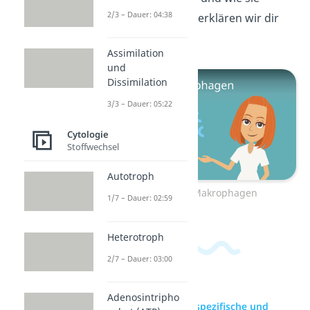
2/3 – Dauer: 04:38
funktionieren, das erklären wir dir
hier
!
Assimilation
und
Dissimilation
3/3 – Dauer: 05:22
Cytologie
Stoffwechsel
Autotroph
Zum Video: Makrophagen
1/7 – Dauer: 02:59
Heterotroph
2/7 – Dauer: 03:00
Adenosintripho
zur Videoseite: Unspezifische und