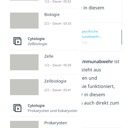
1/2 – Dauer: 05:52
Wichtige Inhalte in diesem
Video
Biologie
2/2 – Dauer: 03:33
Unspezifische
Immunabwehr
Cytologie
einfach erklärt
(00:15)
Zellbiologie
Zelle
Die
unspezifische Immunabwehr
ist
1/2 – Dauer: 05:39
angeboren und besteht aus
natürlichen Barrieren und
Zellbiologie
Immunzellen. Wie sie funktioniert,
2/2 – Dauer: 05:41
das erklären wir dir in diesem
Beitrag. Hier geht’s auch direkt zum
Cytologie
Prokaryoten und Eukaryoten
Video
!
Prokaryoten