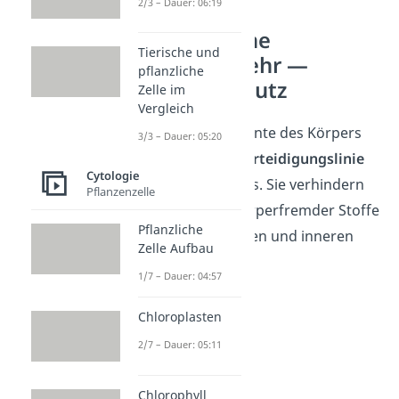
2/3 – Dauer: 06:19
Unspezifische
Tierische und
Immunabwehr —
pflanzliche
Passiver Schutz
Zelle im
Vergleich
Die Barriere-Elemente
des Körpers
3/3 – Dauer: 05:20
bilden die
erste Verteidigungslinie
Cytologie
des Immunsystems. Sie verhindern
Pflanzenzelle
das Eindringen körperfremder Stoffe
Pflanzliche
durch seine äußeren und inneren
Zelle Aufbau
Oberflächen.
1/7 – Dauer: 04:57
Chloroplasten
2/7 – Dauer: 05:11
Chlorophyll