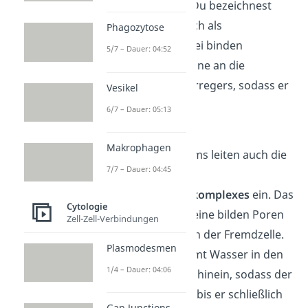
zur Phagozytose. Du bezeichnest
diesen Prozess auch als
Phagozytose
Opsonierung. Dabei binden
5/7 – Dauer: 04:52
Komplementproteine an die
Oberflächen des Erregers, sodass er
Vesikel
phagozytiert wird.
6/7 – Dauer: 05:13
Die Proteine des
Makrophagen
Komplementsystems leiten auch die
7/7 – Dauer: 04:45
Bildung des
Membranangriffskomplexes
ein. Das
Cytologie
bedeutet, die Proteine bilden Poren
Zell-Zell-Verbindungen
in der Zellmembran der Fremdzelle.
Plasmodesmen
Anschließend strömt Wasser in den
1/4 – Dauer: 04:06
Krankheitserreger hinein, sodass der
Innendruck steigt, bis er schließlich
Gap Junctions