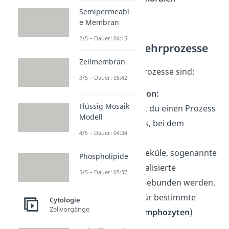
Semipermeabl
Abwehrprozessen
.
e Membran
2/5 – Dauer: 04:15
Zelluläre Abwehrprozesse
Zellmembran
Zelluläre Abwehrprozesse sind:
3/5 – Dauer: 05:42
Antigenpräsentation:
Flüssig Mosaik
Darunter verstehst du einen Prozess
Modell
des Immunsystems, bei dem
4/5 – Dauer: 04:34
körpereigene
und
körperfremde
Moleküle, sogenannte
Phospholipide
Antigene
, an spezialisierte
5/5 – Dauer: 05:37
Proteinkomplexe gebunden werden.
Dadurch sind sie für bestimmte
Cytologie
Zellvorgänge
Immunzellen (
T-Lymphozyten
)
erkennbar.