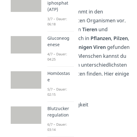
iphosphat
(ATP)
Das Lysozym kommt in den
3/7 – Dauer:
unterschiedlichsten Organismen vor.
06:18
Es kann sowohl in
Tieren
und
Menschen
als auch in
Pflanzen
,
Pilzen
,
Gluconeog
enese
Bakterien
und
einigen Viren
gefunden
4/7 – Dauer:
werden. Bei uns Menschen kannst du
04:25
das Enzym in den unterschiedlichsten
Körperflüssigkeiten finden. Hier einige
Homöostas
e
Beispiele:
5/7 – Dauer:
02:15
Speichel
Tränenflüssigkeit
Blutzucker
Schweiß
regulation
Blutplasma
6/7 – Dauer:
03:14
Nasensekret