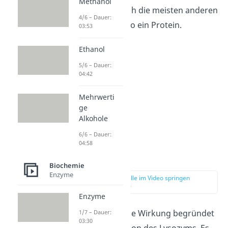
Methanol
Genauso wie auch die meisten anderen
4/6 – Dauer:
Enzyme ist es also ein Protein.
03:53
Ethanol
5/6 – Dauer:
04:42
Mehrwerti
ge
Alkohole
6/6 – Dauer:
04:58
Wirkung
Biochemie
Enzyme
zur Stelle im Video springen
(01:40)
Enzyme
Die antibakterielle Wirkung begründet
1/7 – Dauer:
03:30
sich in der Funktion des Lysozyms. Es