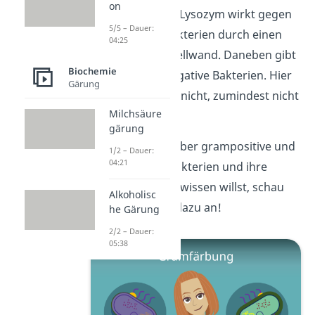
on
zusammen: Das Lysozym wirkt gegen
5/5 – Dauer:
grampositive Bakterien durch einen
04:25
Angriff auf die Zellwand. Daneben gibt
Biochemie
es noch gramnegative Bakterien. Hier
Gärung
wirkt das Enzym nicht, zumindest nicht
Milchsäure
ohne Hilfe.
gärung
Wenn du mehr über grampositive und
1/2 – Dauer:
04:21
gramnegative Bakterien und ihre
Unterscheidung wissen willst, schau
Alkoholisc
dir unser Video dazu an!
he Gärung
2/2 – Dauer:
05:38