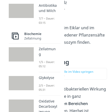
Ohrenschmalz
Antibiotika
Fruchtwasser
und Milch
Muttermilch
7/7 – Dauer:
03:15
Auch bei Vögeln im Eiklar und im
Biochemie
Milchsaft verschiedener Pflanzensäfte
Zellatmung
kannst du das Lysozym finden.
Zellatmun
g
Verwendung
1/5 – Dauer:
05:12
zur Stelle im Video springen
(03:39)
Glykolyse
2/5 – Dauer:
Aufgrund der antibakteriellen Wirkung
05:31
können Lysozyme in ganz
Oxidative
unterschiedlichen Bereichen
Decarboxyl
eingesetzt werden. Hierbei ist
ierung