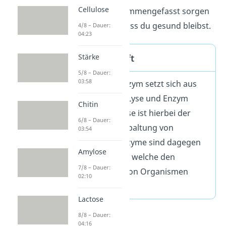
Cellulose
Menschen. Zusammengefasst sorgen
sie also dafür, dass du gesund bleibst.
4/8 – Dauer:
04:23
Wortherkunft
Stärke
5/8 – Dauer:
03:58
Das Wort Lysozym setzt sich aus
den Begriffen Lyse und Enzym
Chitin
zusammen. Lyse ist hierbei der
6/8 – Dauer:
Vorgang der Spaltung von
03:54
Molekülen. Enzyme sind dagegen
Amylose
Verbindungen, welche den
7/8 – Dauer:
Stoffwechsel von Organismen
02:10
steuern.
Lactose
8/8 – Dauer:
04:16