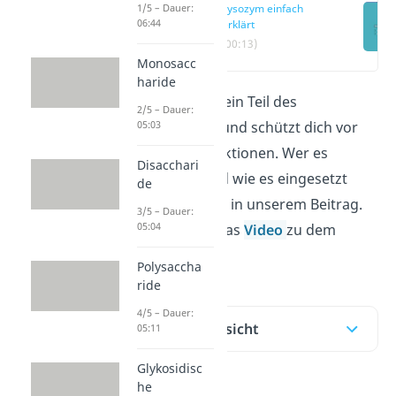
1/5 – Dauer:
Lysozym einfach
06:44
erklärt
(00:13)
Monosacc
haride
Das Lysozym ist ein Teil des
2/5 – Dauer:
05:03
Immunsystems und schützt dich vor
bakteriellen Infektionen. Wer es
Disacchari
entdeckt hat und wie es eingesetzt
de
wird, erfährst du in unserem Beitrag.
3/5 – Dauer:
05:04
Schau dir auch das
Video
zu dem
Thema an!
Polysaccha
ride
4/5 – Dauer:
Inhaltsübersicht
05:11
Glykosidisc
he