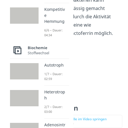
gramnegativen Bakterien kann
allerdings durchlässig gemacht
Kompetitiv
e
werden. Das ist durch die Aktivität
Hemmung
zusätzlicher Proteine wie
6/6 – Dauer:
beispielsweise Lactoferrin möglich.
04:34
Biochemie
Stoffwechsel
Autotroph
1/7 – Dauer:
02:59
Heterotrop
h
Vorkommen
2/7 – Dauer:
03:00
zur Stelle im Video springen
(02:55)
Adenosintr