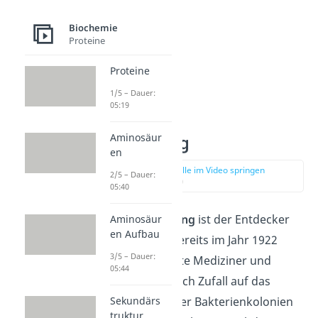
Biochemie
Proteine
Proteine
1/5 – Dauer:
05:19
Aminosäur
Entdeckung
en
zur Stelle im Video springen
2/5 – Dauer:
(00:49)
05:40
Alexander Fleming
ist der Entdecker
Aminosäur
en Aufbau
des Lysozyms. Bereits im Jahr 1922
3/5 – Dauer:
stieß der erkältete Mediziner und
05:44
Bakteriologe durch Zufall auf das
Enzym. Eine seiner Bakterienkolonien
Sekundärs
truktur