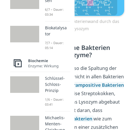
sen
6/7 – Dauer:
03:34
Spaltung der Bakterienwand durch das
Biokatalysa
Lysozym
tor
7/7 – Dauer:
Gegen welche Bakterien
05:14
wirken Lysozyme?
Biochemie
Enzyme: Wirkung
Die Hydrolyse, also die Spaltung der
Zellwand, findet nicht in allen Bakterien
Schlüssel-
Schloss-
statt. Lediglich
grampositive Bakterien
Prinzip
, wie beispielsweise Streptokokken,
1/6 – Dauer:
können durch das Lysozym abgebaut
03:41
werden. Das liegt daran, dass
Michaelis-
gramnegative Bakterien
wie zum
Menten-
Beispiel E. coli von einer zusätzlichen
Gleichung