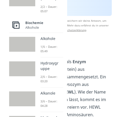
2/2 – Dauer:
05:07
Nach Beantwortung speichern wir deine Antwort, um
Biochemie
Studyflix zu verbessern. Mehr dazu erfährst du in unserer
Alkohole
Datenschutzerklärung
.
Alkohole
1/6 – Dauer:
Aufbau
05:49
Das Lysozym ist als
Enzym
Hydroxygr
uppe
(spezifisches Protein) aus
Aminosäuren zusammengesetzt. Ein
2/6 – Dauer:
03:20
Beispiel ist das Lysozym aus
Hühnereiklar (
HEWL
). Wie der Name
Alkanole
bereits vermuten lässt, kommt es im
3/6 – Dauer:
04:28
Eiklar von Hühnereiern vor. HEWL
besteht aus 129 Aminosäuren.