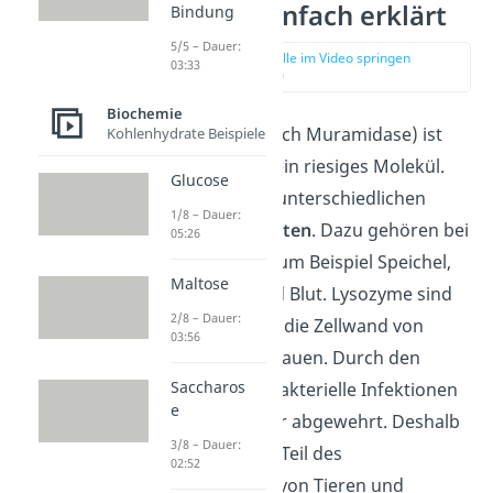
Lysozym einfach erklärt
Bindung
5/5 – Dauer:
zur Stelle im Video springen
03:33
(00:13)
Biochemie
Das Lysozym (auch Muramidase) ist
Kohlenhydrate Beispiele
ein Enzym, also ein riesiges Molekül.
Glucose
Du findest es in unterschiedlichen
1/8 – Dauer:
Körperflüssigkeiten
. Dazu gehören bei
05:26
uns Menschen zum Beispiel Speichel,
Maltose
Nasensekret und Blut. Lysozyme sind
2/8 – Dauer:
dafür zuständig, die Zellwand von
03:56
Bakterien
abzubauen. Durch den
Saccharos
Abbau werden bakterielle Infektionen
e
in deinem Körper abgewehrt. Deshalb
3/8 – Dauer:
sind die Enzyme Teil des
02:52
Immunsystems
von Tieren und