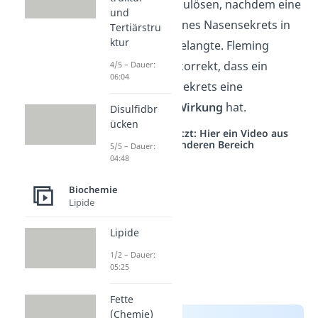
begann sich aufzulösen, nachdem eine
und
kleine Menge seines Nasensekrets in
Tertiärstru
ktur
die Petrischale gelangte. Fleming
schlussfolgerte korrekt, dass ein
4/5 – Dauer:
06:04
Bestandteil des Sekrets eine
antibakterielle Wirkung
hat.
Disulfidbr
ücken
Studyflix vernetzt: Hier ein Video aus
einem anderen Bereich
5/5 – Dauer:
04:48
Biochemie
Lipide
Lipide
1/2 – Dauer:
05:25
Fette
(Chemie)