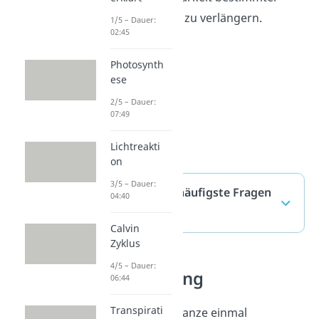
Lebensmittel zu verlängern.
1/5 – Dauer:
02:45
Photosynth
ese
2/5 – Dauer:
07:49
Lichtreakti
on
3/5 – Dauer:
Lysozym — häufigste Fragen
04:40
(ausklappen)
Calvin
Zyklus
4/5 – Dauer:
Gramfärbung
06:44
Transpirati
Fassen wir das Ganze einmal