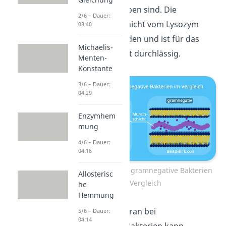
Membran umgeben sind. Die
2/6 – Dauer:
Membran kann nicht vom Lysozym
03:40
angegriffen werden und ist für das
Michaelis-
Enzym
auch nicht durchlässig.
Menten-
Konstante
3/6 – Dauer:
04:29
Enzymhem
mung
4/6 – Dauer:
04:16
Grampositive und gramnegative Bakterien
Allosterisc
im Vergleich
he
Hemmung
Die Außenmembran bei
5/6 – Dauer:
04:14