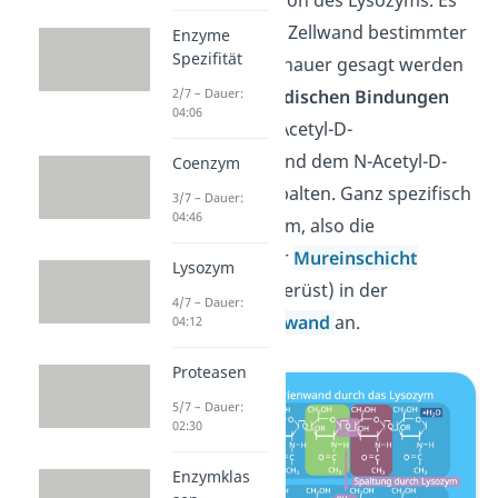
baut nämlich die Zellwand bestimmter
Enzyme
Spezifität
Bakterien ab. Genauer gesagt werden
die
β-1,4-glykosidischen Bindungen
2/7 – Dauer:
04:06
zwischen der N-Acetyl-D-
Muraminsäure und dem N-Acetyl-D-
Coenzym
Glucosamin gespalten. Ganz spezifisch
3/7 – Dauer:
04:46
greift das Lysozym, also die
Zuckerketten der
Mureinschicht
Lysozym
(Peptidoglucangerüst) in der
4/7 – Dauer:
bakteriellen Zellwand
an.
04:12
Proteasen
5/7 – Dauer:
02:30
Enzymklas