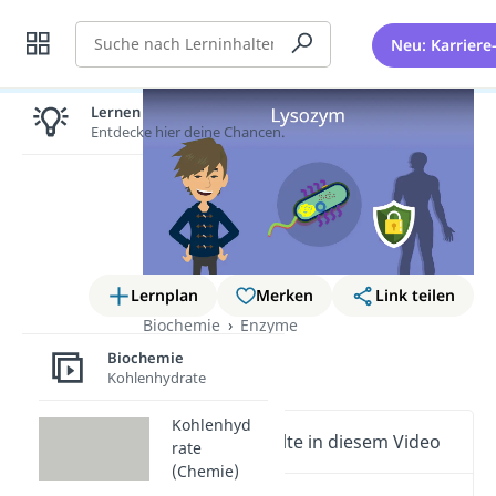
Suche
Neu: Karriere
Lernen lohnt sich!
Entdecke hier deine Chancen.
Lernplan
Merken
Link teilen
Biochemie
Enzyme
Lysozym
Biochemie
Kohlenhydrate
Kohlenhyd
Wichtige Inhalte in diesem Video
rate
(Chemie)