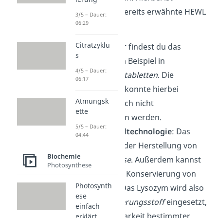
besonders das bereits erwähnte HEWL
3/5 – Dauer:
06:29
wichtig.
Citratzyklu
Medizin
: Hier findest du das
s
Lysozym zum Beispiel in
4/5 – Dauer:
Halsschmerztabletten
. Die
06:17
Wirksamkeit konnte hierbei
Atmungsk
allerdings noch nicht
ette
nachgewiesen werden.
5/5 – Dauer:
Lebensmitteltechnologie
: Das
04:44
Enzym dient der Herstellung von
Biochemie
Wein
und
Käse
. Außerdem kannst
Photosynthese
du es bei der Konservierung von
Photosynth
Bier
finden. Das Lysozym wird also
ese
als
Konservierungsstoff
eingesetzt,
einfach
um die Haltbarkeit bestimmter
erklärt