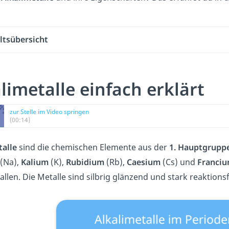
ltsübersicht
limetalle einfach erklärt
zur Stelle im Video springen
(00:14)
talle
sind die chemischen Elemente aus der
1. Hauptgrupp
(Na),
Kalium
(K),
Rubidium
(Rb),
Caesium
(Cs) und
Franci
allen. Die Metalle sind silbrig glänzend und stark reaktions