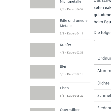
Das schw
Nichtmetalle
sehr reak
2/8 – Dauer: 04:52
geladen
Edle und unedle
beim
Feu
Metalle
Die folg
3/8 – Dauer: 04:11
Kupfer
4/8 – Dauer: 02:33
Ordnun
Blei
Atomma
5/8 – Dauer: 02:19
Dichte
Eisen
Schmel
6/8 – Dauer: 05:22
Siedep
Quecksilber