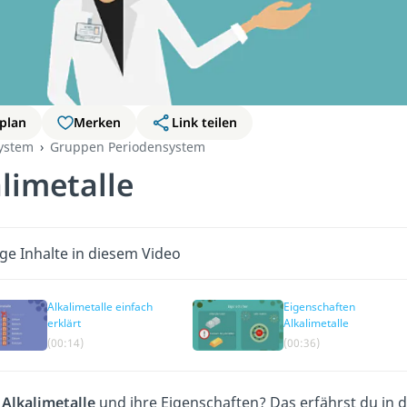
plan
Merken
Link teilen
ystem
Gruppen Periodensystem
limetalle
ge Inhalte in diesem Video
Alkalimetalle einfach
Eigenschaften
erklärt
Alkalimetalle
(00:14)
(00:36)
d
Alkalimetalle
und ihre Eigenschaften? Das erfährst du in 