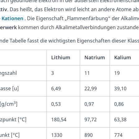
ach gebundene Elektron in der äußersten Elektronenschale
tiv
. Das heißt, das Elektron wird leicht an andere Atome 
e
Kationen
. Die Eigenschaft „Flammenfärbung“ der Alkalime
erwerk
kommen durch Alkalimetallverbindungen zustande
ende Tabelle fasst die wichtigsten Eigenschaften dieser K
Lithium
Natrium
Kalium
gszahl
3
11
19
sse [u]
6,49
22,99
39,10
3
 [g/cm
]
0,53
0,97
0,86
zpunkt [°C]
180,54
97,72
63,38
unkt [°C]
1330
890
774