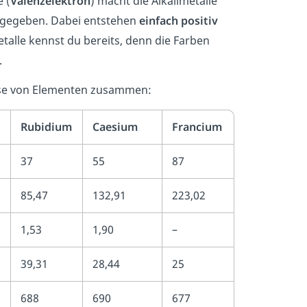
 (
Valenzelektron
) macht die Alkalimetalle
abgegeben. Dabei entstehen
einfach positiv
talle kennst du bereits, denn die Farben
.
lasse von Elementen zusammen:
Rubidium
Caesium
Francium
37
55
87
85,47
132,91
223,02
1,53
1,90
–
39,31
28,44
25
688
690
677