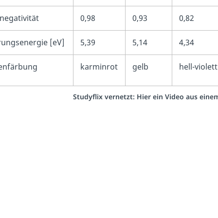
negativität
0,98
0,93
0,82
rungsenergie [eV]
5,39
5,14
4,34
enfärbung
karminrot
gelb
hell-violett
Studyflix vernetzt: Hier ein Video aus ein