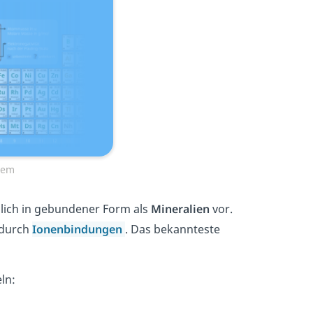
tem
glich in gebundener Form als
Mineralien
vor.
 durch
Ionenbindungen
. Das bekannteste
eln: