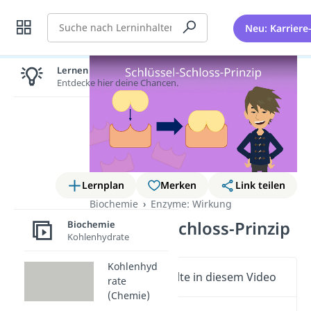
Suche
Neu: Karriere
Lernen lohnt sich!
Entdecke hier deine Chancen.
Lernplan
Merken
Link teilen
Biochemie
Enzyme: Wirkung
Schlüssel-Schloss-Prinzip
Biochemie
Kohlenhydrate
Kohlenhyd
Wichtige Inhalte in diesem Video
rate
(Chemie)