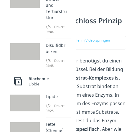
und
Tertiärstru
ktur
Schlüssel Schloss Prinzip
Enzyme
4/5 – Dauer:
06:04
zur Stelle im Video springen
(01:03)
Disulfidbr
ücken
Für deine Haustür benötigst du einen
5/5 – Dauer:
04:48
bestimmten Schlüssel. Bei der Bildung
eines
Enzym-Substrat-Komplexes
ist
Biochemie
Lipide
das genauso. Ein Substrat bindet an
das aktive Zentrum eines Enzyms. In
Lipide
das aktive Zentrum des Enzyms passen
1/2 – Dauer:
05:25
aber nur ganz bestimmte Substrate.
Deshalb bezeichnest du das Enzym
Fette
auch als
substratspezifisch
. Aber wie
(Chemie)