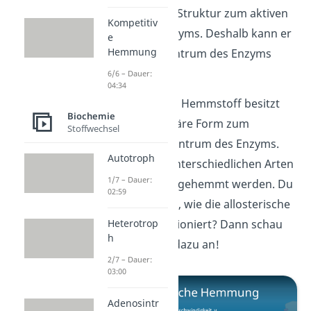
komplementäre Struktur zum aktiven
Kompetitiv
Zentrum des Enzyms. Deshalb kann er
e
Hemmung
an das aktive Zentrum des Enzyms
binden.
6/6 – Dauer:
04:34
Der allosterische Hemmstoff besitzt
Biochemie
die komplementäre Form zum
Stoffwechsel
allosterischen Zentrum des Enzyms.
Autotroph
Auf diese zwei unterschiedlichen Arten
1/7 – Dauer:
kann das Enzym gehemmt werden. Du
02:59
möchtest wissen, wie die allosterische
Hemmung funktioniert? Dann schau
Heterotrop
h
dir unser
Video
dazu an!
2/7 – Dauer:
03:00
Adenosintr