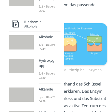
erkennt das Enzym das passende
2/2 – Dauer:
05:07
Substrat?
Biochemie
Alkohole
Alkohole
1/6 – Dauer:
05:49
Hydroxygr
uppe
Schlüssel Schloss Prinzip bei Enzymen
2/6 – Dauer:
03:20
Das kannst du anhand des Schlüssel
Alkanole
Schloss Prinzips erklären. Das Enzym
3/6 – Dauer:
ist dabei dein Schloss und das Substrat
04:28
dein Schlüssel. Das aktive Zentrum des