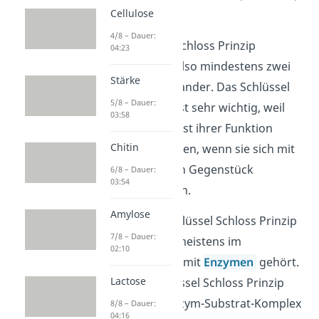
Cellulose
haben.
4/8 – Dauer:
Beim Schlüssel Schloss Prinzip
04:23
verbinden
sich also mindestens zwei
Stärke
Moleküle miteinander. Das Schlüssel
5/8 – Dauer:
Schloss Prinzip ist sehr wichtig, weil
03:58
viele Moleküle erst ihrer Funktion
Chitin
nachgehen können, wenn sie sich mit
ihrem passenden Gegenstück
6/8 – Dauer:
03:54
verbunden haben.
Amylose
Du hast vom
Schlüssel Schloss Prinzip
7/8 – Dauer:
wahrscheinlich meistens im
02:10
Zusammenhang mit
Enzymen
gehört.
Lactose
Durch das Schlüssel Schloss Prinzip
kann sich ein Enzym-Substrat-Komplex
8/8 – Dauer:
04:16