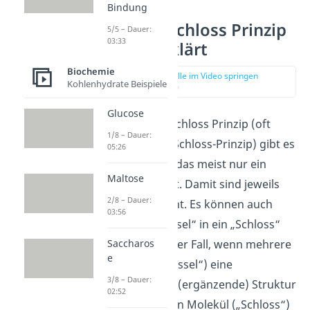
Bindung
Schlüssel Schloss Prinzip
5/5 – Dauer:
03:33
einfach erklärt
Biochemie
zur Stelle im Video springen
Kohlenhydrate Beispiele
(00:14)
Glucose
Beim Schlüssel Schloss Prinzip (oft
1/8 – Dauer:
auch: Schlüssel-Schloss-Prinzip) gibt es
05:26
ein „Schloss“, in das meist nur ein
Maltose
„Schlüssel“ passt. Damit sind jeweils
2/8 – Dauer:
Moleküle gemeint. Es können auch
03:56
mehrere „Schlüssel“ in ein „Schloss“
Saccharos
passen. Das ist der Fall, wenn mehrere
e
Moleküle („Schlüssel“) eine
3/8 – Dauer:
komplementäre
(ergänzende) Struktur
02:52
zu einem anderen Molekül („Schloss“)