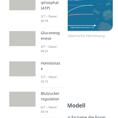
iphosphat
(ATP)
3/7 – Dauer:
06:18
Gluconeog
Zum Video: Allosterische Hemmung
enese
4/7 – Dauer:
04:25
Homöostas
e
5/7 – Dauer:
02:15
Blutzucker
regulation
Induced-Fit-Modell
6/7 – Dauer:
03:14
Manchmal passen Enzyme die Form