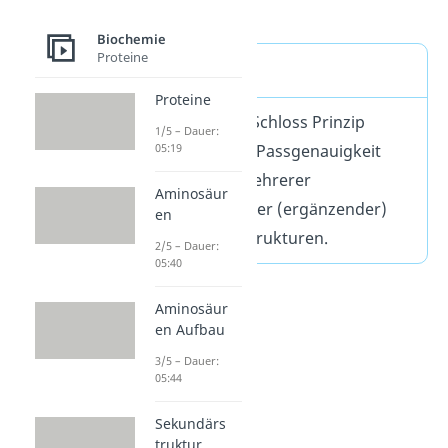
bilden.
Biochemie
Proteine
Definition
Proteine
Das Schlüssel Schloss Prinzip
1/5 – Dauer:
beschreibt die Passgenauigkeit
05:19
zweier oder mehrerer
Aminosäur
komplementärer (ergänzender)
en
molekularer Strukturen.
2/5 – Dauer:
05:40
Aminosäur
en Aufbau
3/5 – Dauer:
05:44
Sekundärs
truktur