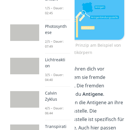
1/5 – Dauer:
02:45
Photosynth
ese
2/5 – Dauer:
Schlüssel Schloss Prinzip am Beispiel von
07:49
Antikörpern
Lichtreakti
on
Antikörper
bewahren dich vor
3/5 – Dauer:
Krankheiten, indem sie fremde
04:40
Moleküle binden. Die fremden
Calvin
Moleküle nennst du
Antigene
.
Zyklus
Antikörper binden die Antigene an ihre
4/5 – Dauer:
Antigenbindungsstelle. Die
06:44
Antigenbindungsstelle ist spezifisch für
Transpirati
gewisse Antigene. Auch hier passen