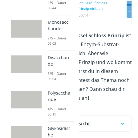
1/5 – Dauer:
Schlüssel Schloss
06:44
Prinzip einfach
erklärt
(00:14)
Monosacc
haride
Durch das
Schlüssel Schloss Prinzip
ist
2/5 – Dauer:
05:03
die Bildung eines Enzym-Substrat-
Komplexes möglich. Aber wie
Disacchari
funktioniert das Prinzip und wo kommt
de
es vor? Das erfährst du in diesem
3/5 – Dauer:
05:04
Beitrag! Du möchtest das Thema noch
schneller verstehen? Dann schau dir
Polysaccha
unser Video dazu an!
ride
4/5 – Dauer:
05:11
Inhaltsübersicht
Glykosidisc
he