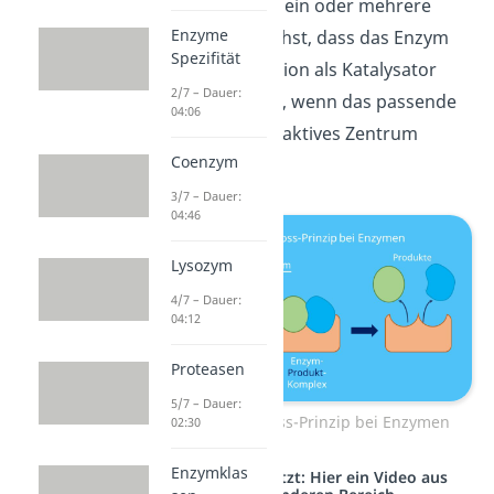
Somit entstehen ein oder mehrere
Enzyme
Produkte. Du siehst, dass das Enzym
Spezifität
erst seiner Funktion als Katalysator
2/7 – Dauer:
nachgehen kann, wenn das passende
04:06
Substrat an sein aktives Zentrum
Coenzym
gebunden hat.
3/7 – Dauer:
04:46
Lysozym
4/7 – Dauer:
04:12
Proteasen
5/7 – Dauer:
Schlüssel-Schloss-Prinzip bei Enzymen
02:30
Enzymklas
Studyflix vernetzt: Hier ein Video aus