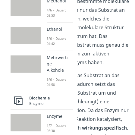
Enzyms hat eine bestimmte molekulare
Methanol
Struktur. Es kann nur das Substrat an
4/6 – Dauer:
03:53
das Enzym binden, welches die
komplementäre
molekulare Struktur
Ethanol
zum aktiven Zentrum hat. Das
5/6 – Dauer:
04:42
bedeutet, das Substrat muss genau die
gegenteilige Form zum aktiven
Mehrwerti
Zentrum des Enzyms haben.
ge
Alkohole
Nur dann kann das Substrat an das
6/6 – Dauer:
Enzym binden. Dadurch setzt das
04:58
Enzym dann das Substrat um und
Biochemie
katalysiert
(beschleunigt) eine
Enzyme
bestimmte Reaktion. Da das Enzym nur
Enzyme
eine bestimmte Reaktion katalysiert,
1/7 – Dauer:
nennst du es auch
wirkungsspezifisch
.
03:30