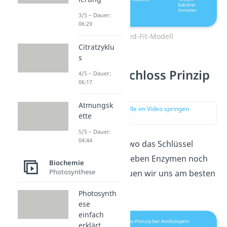
3/5 – Dauer:
06:29
Induced-Fit-Modell
Citratzyklu
s
Schlüssel Schloss Prinzip
4/5 – Dauer:
06:17
Beispiel
Atmungsk
zur Stelle im Video springen
ette
(02:33)
5/5 – Dauer:
04:44
Damit du weißt, wo das Schlüssel
Schloss Prinzip neben Enzymen noch
Biochemie
Photosynthese
vorkommt, schauen wir uns am besten
ein Beispiel an.
Photosynth
ese
einfach
erklärt