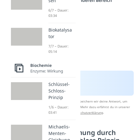
einem anderen Bereich
sen
6/7 – Dauer:
03:34
Biokatalysa
tor
7/7 – Dauer:
05:14
Biochemie
Enzyme: Wirkung
Schlüssel-
Schloss-
Prinzip
Nach Beantwortung speichern wir deine Antwort, um
Studyflix zu verbessern. Mehr dazu erfährst du in unserer
1/6 – Dauer:
03:41
Datenschutzerklärung
.
Michaelis-
Enzymhemmung durch
Menten-
Gleichung