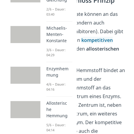
Schlüssel Schloss Prinzip
2/6 – Dauer:
Nicht nur Substrate können an das
03:40
Enzym binden, sondern auch
Michaelis-
Hemmstoffe (Inhibitoren). Dabei gibt
Menten-
es zwei Arten: den
kompetitiven
Konstante
Hemmstoff
und den
allosterischen
3/6 – Dauer:
04:29
Hemmstoff
.
Enzymhem
Der kompetitive Hemmstoff bindet an
mung
das aktive Zentrum und der
4/6 – Dauer:
allosterische Hemmstoff an das
04:16
allosterische Zentrum eines Enzyms.
Allosterisc
Das allosterische Zentrum ist, neben
he
dem aktiven Zentrum, ein weiteres
Hemmung
Zentrum am Enzym. Der kompetitive
5/6 – Dauer:
Inhibitor hat also auch die
04:14