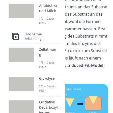
Antibiotika
ihres aktiven Zentrums an das Substrat
und Milch
an. Dabei bindet das Substrat an das
7/7 – Dauer:
aktive Zentrum, obwohl die Formen
03:15
noch gar nicht zusammenpassen. Erst
Biochemie
nach der Bindung des Substrats nimmt
Zellatmung
das aktive Zentrum des Enzyms die
Zellatmun
komplementäre Struktur zum Substrat
g
an. Dieser Prozess läuft nach einem
1/5 – Dauer:
Modell ab, das du
Induced-Fit-Modell
05:12
nennst.
Glykolyse
2/5 – Dauer:
05:31
Oxidative
Decarboxyl
ierung