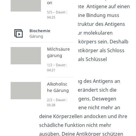
on
also nur bestimmte
Antigene auf einen
5/5 – Dauer:
Antikörper. Für eine Bindung muss
04:25
die
molekulare Struktur des Antigens
Biochemie
komplementär zur molekularen
Gärung
Struktur des Antikörpers sein. Deshalb
Milchsäure
kannst du den Antikörper als Schloss
gärung
und das Antigen als Schlüssel
1/2 – Dauer:
bezeichnen.
04:21
Durch die Bindung des Antigens an
Alkoholisc
den Antikörper verändert sich die
he Gärung
Struktur des Antigens. Deswegen
2/2 – Dauer:
05:38
können die Antigene nicht mehr an
deine Körperzellen andocken und ihre
schädliche Funktion nicht mehr
ausüben. Deine Antikörper schützen