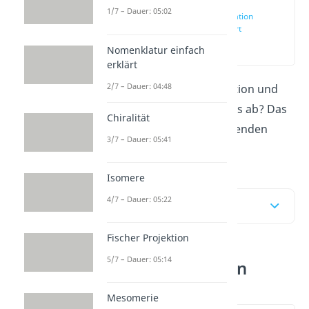
1/7 – Dauer: 05:02
Polykondensation
einfach erklärt
(00:15)
Nomenklatur einfach
erklärt
2/7 – Dauer: 04:48
Was ist die Polykondensation und
wie läuft der Mechanismus ab? Das
Chiralität
zeigen wir dir in dem folgenden
3/7 – Dauer: 05:41
Beitrag und
Video
dazu!
Isomere
4/7 – Dauer: 05:22
Inhaltsübersicht
Fischer Projektion
5/7 – Dauer: 05:14
Polykondensation
einfach erklärt
Mesomerie