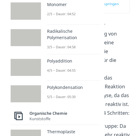
zur Stelle im Video springen
Monomer
(02:02)
2/5 – Dauer: 04:52
Nylon
ist ein Vertreter der
Radikalische
Polyamide. Zur Herstellung von
Polymerisation
Nylon 6,6 findet ebenfalls eine
3/5 – Dauer: 04:58
Polykondensation statt. Die
Ausgangsverbindungen für die
Polyaddition
Herstellung sind das
4/5 – Dauer: 04:55
Adipinsäuredichlorid und das
Hexamethylendiamin. Die Reaktion
Polykondensation
benötigt keine Säurekatalyse, da das
5/5 – Dauer: 05:30
Adipinsäuredichlorid sehr reaktiv ist.
Die Reaktion besteht aus 4 Schritten:
Organische Chemie
Kunststoffe
1. Angriff
auf -COCl-Gruppe: Da
Thermoplaste
Adipinsäuredichlorid sehr reaktiv