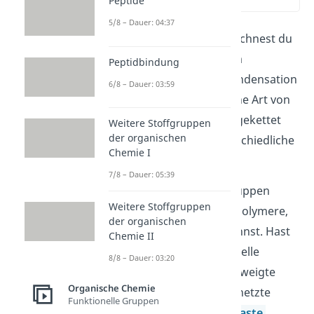
Peptide
(00:48)
5/8 – Dauer: 04:37
Als
Polykondensate
bezeichnest du
Polymere, welche du beim
Peptidbindung
Mechanismus der Polykondensation
6/8 – Dauer: 03:59
bildest. Je nachdem, welche Art von
Monomeren aneinander gekettet
Weitere Stoffgruppen
der organischen
werden, entstehen unterschiedliche
Chemie I
Polykondensate.
7/8 – Dauer: 05:39
Bei zwei funktionellen Gruppen
Weitere Stoffgruppen
entstehen unverzweigte Polymere,
der organischen
die du
Thermoplaste
. nennst. Hast
Chemie II
du mehr als zwei funktionelle
8/8 – Dauer: 03:20
Gruppen, erhältst du verzweigte
Organische Chemie
oder dreidimensional vernetzte
Funktionelle Gruppen
Polymere namens
Duroplaste
.