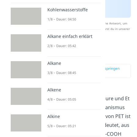
Kohlenwasserstoffe
1/8 – Dauer: 04:50
Nach Beantwortung speichern wir deine Antwort, um
Studyflix zu verbessern. Mehr dazu erfährst du in unserer
Datenschutzerklärung
.
Alkane einfach erklärt
2/8 – Dauer: 05:42
Polyester – PET
Alkane
zur Stelle im Video springen
3/8 – Dauer: 08:45
(01:17)
PET
stellst du aus den
Alkene
Monomeren Terephthalsäure und Et
4/8 – Dauer: 05:05
hylenglycol her. Der Mechanismus
bei der Polykondensation von PET ist
Alkine
eine Veresterung. Das bedeutet, aus
5/8 – Dauer: 05:21
der funktionellen Gruppe -COOH