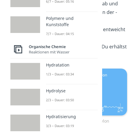
6/7 – Dauer: 05:16
–
spaltet sich als Cl
-Ion ab und
nimmt dabei ein Proton der -
Polymere und
NH
-Gruppe mit. HCl
2
Kunststoffe
wird
abgespalten
und entweicht
7/7 – Dauer: 04:15
in Form von Gas.
4.
Bildung
von Nylon: Du erhältst
Organische Chemie
Reaktionen mit Wasser
Nylon 6,6
!
Hydratation
1/3 – Dauer: 03:34
Hydrolyse
2/3 – Dauer: 03:50
Hydratisierung
Polykondensation Nylon
3/3 – Dauer: 03:19