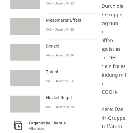
2/6 – Dauer: 04:32
2. Angriff
auf -COOH: Durch die
Aktivierung der -COOH-Gruppe,
Mesomerer Effekt
kann die positive Ladung nun
3/6 – Dauer: 04:33
vom zweiten Monomer
(Ethylenglycol) angegriffen
Benzol
werden. Genauer gesagt ist es
4/6 – Dauer: 04:36
das Sauerstoffatom der -OH-
Gruppe. Es kann durch ein freies
Toluol
Elektronenpaar eine Bindung mit
5/6 – Dauer: 03:56
dem positiv geladenen
Kohlenstoffatom der -COOH-
Hückel Regel
Gruppe eingehen.
6/6 – Dauer: 04:39
3. Bindung
der Monomere: Das
Sauerstoffatom der -OH-Gruppe
Organische Chemie
bindet an das Kohlenstoffatom
Alkohole