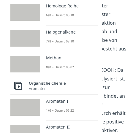
(Carboxylgruppe) wird unter
Homologe Reihe
Abspaltung von H
O ein Ester
6/8 – Dauer: 05:18
2
(RCOOR‘) gebildet. Die Reaktion
läuft unter Säurekatalyse ab und
Halogenalkane
wird somit durch Hinzugabe von
7/8 – Dauer: 08:10
Säuren beschleunigt. Sie besteht aus
6 Schritten:
Methan
8/8 – Dauer: 05:02
1. Protonierung
von -COOH: Da
die Reaktion säurekatalysiert ist,
Organische Chemie
stehen viele Protonen zur
Aromaten
Verfügung. Ein Proton bindet an
Aromaten I
die -COOH-Gruppe der
1/6 – Dauer: 05:22
Terephthalsäure. Dadurch erhält
die -COOH-Gruppe eine positive
Aromaten II
Ladung und ist nun reaktiver.