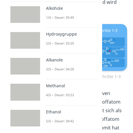
der -COOH-Gruppe und wird
Alkohole
dadurch positiv.
1/6 – Dauer: 05:49
Hydroxygruppe
2/6 – Dauer: 03:20
Alkanole
3/6 – Dauer: 04:28
Polykondensation PET – Schritte 1-3
Methanol
4. Übergabe
der positiven
4/6 – Dauer: 03:53
Ladung: Das Wasserstoffatom
der -OH-Gruppe bindet sich als
Ethanol
Proton an ein Sauerstoffatom
5/6 – Dauer: 04:42
der -COOH-Gruppe. Somit hat