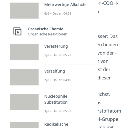
ein Sauerstoffatom der -COOH-
Mehrwertige Alkohole
Gruppe zwei Protonen
6/6 – Dauer: 04:58
gebunden und ist
positiv geladen.
Organische Chemie
Organische Reaktionen
5. Abspaltung
von Wasser: Das
Sauerstoffatom mit den beiden
Veresterung
Protonen spaltet sich von der -
1/8 – Dauer: 05:22
COOH-Gruppe in Form von
Wasser (H
0) ab. Das ist der
2
Verseifung
Grund, warum du bei dieser
2/8 – Dauer: 04:49
Reaktion von einer
Polykondensation
sprichst.
Nucleophile
Substitution
6. Bildung
von PET: Das
übriggebliebene Sauerstoffatom
3/8 – Dauer: 05:32
der ehemaligen -COOH-Gruppe
Radikalische
geht eine Doppelbindung mit