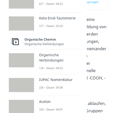
zur Stelle im Video springen
6/7 – Dauer: 04:22
(00:15)
Keto-Enol-Tautomerie
Die
Polykondensation
ist eine
7/7 – Dauer: 05:29
chemische Reaktion zur Bildung von
Polykondensaten. Dazu werden
Organische Chemie
kleine chemische Verbindungen,
Organische Verbindungen
sogenannte Monomere, aneinander
Organische
gebunden. Die Monomere
Verbindungen
benötigen mindestens zwei
1/8 – Dauer: 04:32
reaktionsfreudige funktionelle
Gruppen,
wie zum Beispiel -COOH, -
IUPAC Nomenklatur
NH
oder -OH.
2
2/8 – Dauer: 05:08
Wenn solche
Aceton
Kondensationsreaktionen ablaufen,
3/8 – Dauer: 04:07
spalten die funktionellen Gruppen