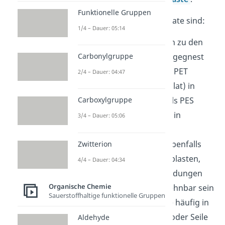
Funktionelle Gruppen
Beispiele für Polykondensate sind:
1/4 – Dauer: 05:14
Polyester
: Sie gehören zu den
Thermoplasten. Du begegnest
Carbonylgruppe
ihnen zum Beispiel als PET
2/4 – Dauer: 04:47
(Polyethylenterephthalat) in
Plastikflaschen oder als PES
Carboxylgruppe
(Polyesterfaserstoffe) in
3/4 – Dauer: 05:06
Textilien.
Polyamide
: Sie sind ebenfalls
Zwitterion
Vertreter der Thermoplasten,
4/4 – Dauer: 04:34
welche durch Amidbindungen
Organische Chemie
sehr fest aber auch dehnbar sein
Sauerstoffhaltige funktionelle Gruppen
können. Du findest sie häufig in
Textilien für Kleidung oder Seile
Aldehyde