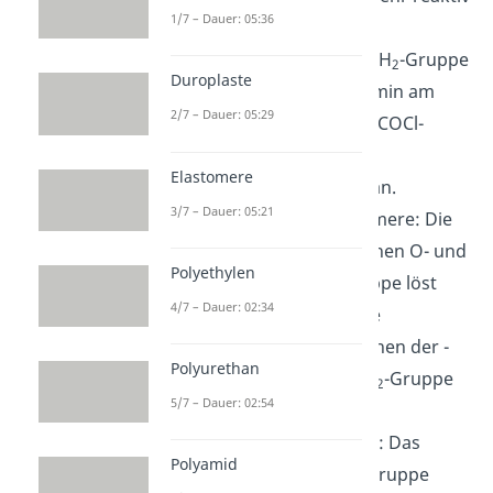
1/7 – Dauer: 05:36
ist, greift das freie
Elektronenpaar der -NH
-Gruppe
2
Duroplaste
des Hexamethylendiamin am
2/7 – Dauer: 05:29
Kohlenstoffatom der -COCl-
Gruppe von
Elastomere
Adipinsäuredichlorid an.
3/7 – Dauer: 05:21
2. Bindung
der Monomere: Die
Doppelbindung zwischen O- und
Polyethylen
C-Atom der COCl-Gruppe löst
4/7 – Dauer: 02:34
sich auf, wodurch eine
Einfachbindung zwischen der -
Polyurethan
COCl-Gruppe und -NH
-Gruppe
2
5/7 – Dauer: 02:54
entsteht.
3.
Abspaltung
von HCl: Das
Polyamid
Chloratom der COCl-Gruppe