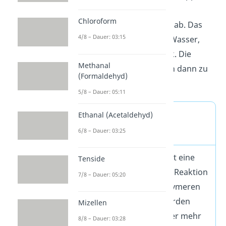
der Monomere
Chloroform
Reaktionsnebenprodukte ab. Das
4/8 – Dauer: 03:15
sind kleine Moleküle wie Wasser,
Salzsäure oder Ammoniak. Die
Methanal
Monomere verbinden sich dann zu
(Formaldehyd)
Polymeren
.
5/8 – Dauer: 05:11
Definition
Ethanal (Acetaldehyd)
Polykondensation
6/8 – Dauer: 03:25
Die Polykondensation ist eine
Tenside
mehrstufige chemische Reaktion
7/8 – Dauer: 05:20
zur Gewinnung von Polymeren
(Kunststoffe). Dabei werden
Mizellen
Monomere mit zwei oder mehr
8/8 – Dauer: 03:28