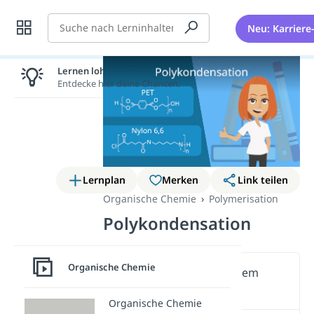
Suche
Neu: Karriere
Lernen lohnt sich!
Entdecke hier deine Chancen.
Lernplan
Merken
Link teilen
Organische Chemie
Polymerisation
Polykondensation
Organische Chemie
Wichtige Inhalte in diesem
Video
Organische Chemie