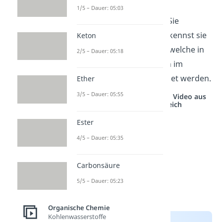
in Form von Nylon.
1/5 – Dauer: 05:03
Polyorganosiloxane
: Sie
sind Duroplasten. Du kennst sie
Keton
vor allem als Silikone, welche in
2/5 – Dauer: 05:18
der Medizin oder auch im
Fahrzeugbau verwendet werden.
Ether
3/5 – Dauer: 05:55
Studyflix vernetzt: Hier ein Video aus
einem anderen Bereich
Ester
4/5 – Dauer: 05:35
Carbonsäure
5/5 – Dauer: 05:23
Organische Chemie
Kohlenwasserstoffe