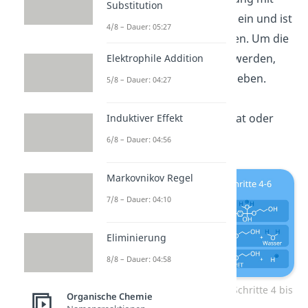
Substitution
dem Kohlenstoffatom ein und ist
4/8 – Dauer: 05:27
dadurch positiv geladen. Um die
positive Ladung loszuwerden,
Elektrophile Addition
wird ein Proton abgegeben.
5/8 – Dauer: 04:27
Dadurch erhältst du
Polyethylenterephthalat oder
Induktiver Effekt
auch
PET
!
6/8 – Dauer: 04:56
Markovnikov Regel
7/8 – Dauer: 04:10
Eliminierung
8/8 – Dauer: 04:58
Polykondensation von PET – Schritte 4 bis
Organische Chemie
6