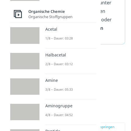
funktionellen Gruppen unter
Abspaltung von einfachen
Organische Chemie
Organische Stoffgruppen
Molekülen wie H
O, HCl oder
2
NH
zu
Polykondensaten
Acetal
3
verbunden.
1/8 – Dauer: 03:28
Halbacetal
2/8 – Dauer: 03:12
Amine
3/8 – Dauer: 05:33
Aminogruppe
Polykondensate
4/8 – Dauer: 04:52
zur Stelle im Video springen