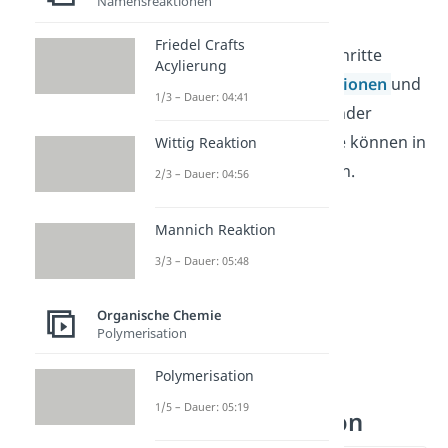
Namensreaktionen
Friedel Crafts
Beachte:
Alle Reaktionsschritte
Acylierung
sind
Gleichgewichtsreaktionen
und
1/3 – Dauer: 04:41
können sich somit ineinander
umwandeln. Das heißt, sie können in
Wittig Reaktion
beide Richtungen ablaufen.
2/3 – Dauer: 04:56
Mannich Reaktion
3/3 – Dauer: 05:48
Organische Chemie
Polymerisation
Polymerisation
1/5 – Dauer: 05:19
Polyamide – Nylon