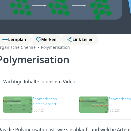
Lernplan
Merken
Link teilen
rganische Chemie
Polymerisation
Polymerisation
Wichtige Inhalte in diesem Video
Polymerisation
Polymerisatio
einfach erklärt
(00:12)
(00:23)
as die Polymerisation ist, wie sie abläuft und welche Arten 