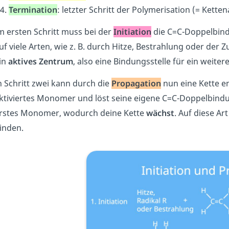
Termination
: letzter Schritt der Polymerisation (= Kett
m ersten Schritt muss bei der
Initiation
die C=C-Doppelbin
uf viele Arten, wie z. B. durch Hitze, Bestrahlung oder der 
in
aktives Zentrum
, also
eine Bindungsstelle für ein weite
n Schritt zwei kann durch die
Propagation
nun eine Kette e
ktiviertes Monomer und löst seine eigene C=C-Doppelbind
rstes Monomer, wodurch deine Kette
wächst
. Auf diese A
inden.