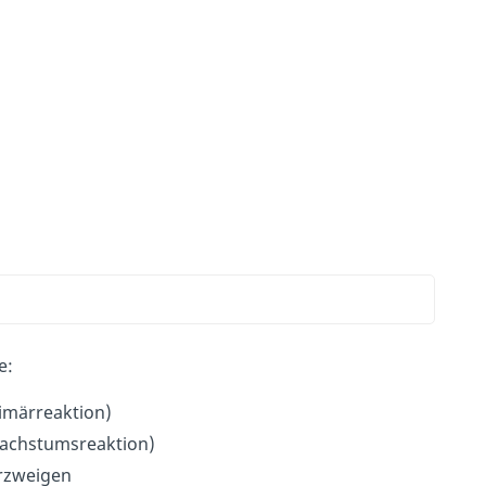
e:
rimärreaktion)
Wachstumsreaktion)
erzweigen