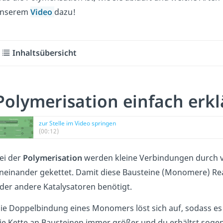
nserem
Video
dazu!
Inhaltsübersicht
Polymerisation einfach erkl
zur Stelle im Video springen
(00:12)
ei der
Polymerisation
werden kleine Verbindungen durch v
neinander gekettet. Damit diese Bausteine (Monomere) Re
der andere Katalysatoren benötigt.
ie Doppelbindung eines Monomers löst sich auf, sodass 
ie Kette an Bausteinen immer größer und du erhältst sog