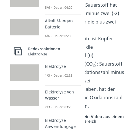
Kupferoxid (CuO): Sauerstoff hat
5/6 – Dauer: 04:20
die Oxidationszahl minus zwei (-2)
Alkali Mangan
und Kupfer folglich die plus zwei
Batterie
(+2).
6/6 – Dauer: 05:05
Auf der rechten Seite ist Kupfer
elementar und hat die
Redoxreaktionen
Elektrolyse
Oxidationszahl null (0).
Kohlenstoffdioxid (CO
): Sauerstoff
2
Elektrolyse
hat wieder die Oxidationszahl minus
1/3 – Dauer: 02:32
zwei (-2). Da wir zwei
Sauerstoffatome haben, hat der
Elektrolyse von
Kohlenstoff jetzt die Oxidationszahl
Wasser
plus vier (+4) haben.
2/3 – Dauer: 03:29
Studyflix vernetzt: Hier ein Video aus einem
Elektrolyse
anderen Bereich
Anwendungsge