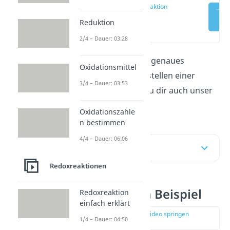
Redoxreaktion
Beispiel
Reduktion
(00:45)
2/4 – Dauer: 03:28
Hier zeigen wir dir ein genaues
Oxidationsmittel
Vorgehen für das Aufstellen einer
3/4 – Dauer: 03:53
Redoxgleichung. Schau dir auch unser
Video
dazu an!
Oxidationszahle
n bestimmen
4/4 – Dauer: 06:06
Inhaltsübersicht
Redoxreaktionen
Redoxreaktion Beispiel
Redoxreaktion
einfach erklärt
zur Stelle im Video springen
1/4 – Dauer: 04:50
(00:45)