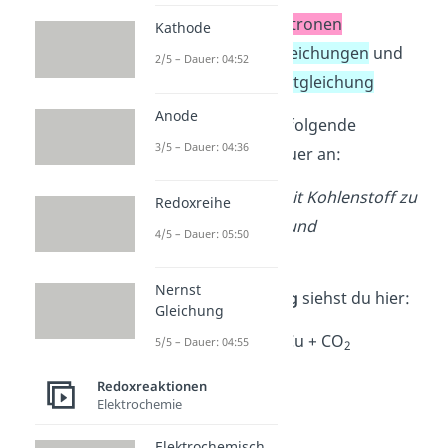
Ausgleich der Elektronen
Kathode
Addition der Teilgleichungen
und
2/5 – Dauer: 04:52
Kürzen der Gesamtgleichung
Anode
Wir schauen uns nun folgende
3/5 – Dauer: 04:36
Beispielaufgabe genauer an:
Kupferoxid reagiert mit Kohlenstoff zu
Redoxreihe
elementarem Kupfer und
4/5 – Dauer: 05:50
Kohlenstoffdioxid.
Nernst
Die
Summengleichung
siehst du hier:
Gleichung
CuO + C → Cu + CO
5/5 – Dauer: 04:55
2
Redoxreaktionen
Elektrochemie
Elektrochemisch