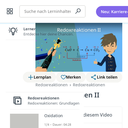
Suche
Neu: Karriere
Lernen lohnt sich!
Entdecke hier deine Chancen.
Lernplan
Merken
Link teilen
Redoxreaktionen
Redoxreaktionen
Redoxreaktionen II
Redoxreaktionen
Redoxreaktionen: Grundlagen
Wichtige Inhalte in diesem Video
Oxidation
1/4 – Dauer: 04:28