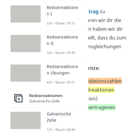
Redoxreaktione
In unserem
ersten Beitrag
zu
n I
Redoxreaktionen erklären wir dir die
2/4 – Dauer: 05:13
Grundlagen. Außerdem haben wir dir
Redoxreaktione
das
Vorgehen
vorgestellt, dass du zum
n II
Aufstellen der Reaktionsgleichungen
3/4 – Dauer: 05:39
brauchst.
Redoxreaktione
Das sind folgende
Schritte
:
n Übungen
Bestimmen der Oxidationszahlen
4/4 – Dauer: 05:21
Bestimmen der Teilreaktionen
Redoxreaktionen
(Oxidation, Reduktion)
Galvanische Zelle
Einzeichnen der übertragenen
Galvanische
Elektronen
Zelle
Ladungsausgleich
1/5 – Dauer: 04:44
Stoffausgleich