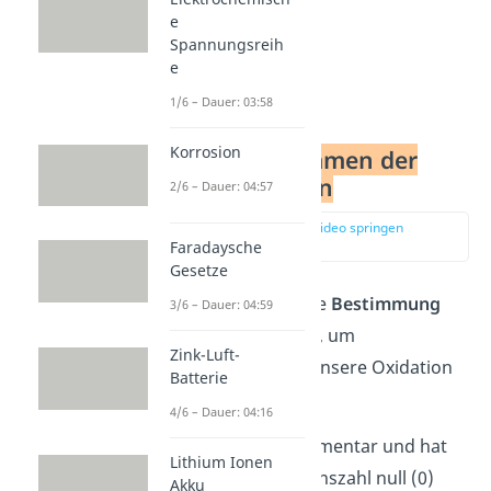
e
Spannungsreih
e
1/6 – Dauer: 03:58
Korrosion
Schritt 1:
Bestimmen der
Oxidationszahlen
2/6 – Dauer: 04:57
zur Stelle im Video springen
(00:57)
Faradaysche
Gesetze
Der erste Schritt ist die
Bestimmung
3/6 – Dauer: 04:59
der Oxidationszahlen
, um
Zink-Luft-
herauszufinden was unsere Oxidation
Batterie
bzw. Reduktion ist.
4/6 – Dauer: 04:16
Kohlenstoff ist elementar und hat
Lithium Ionen
somit die Oxidationszahl null (0)
Akku