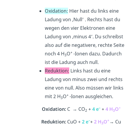
Oxidation:
Hier hast du links eine
Ladung von ‚Null‘ . Rechts hast du
wegen den vier Elektronen eine
Ladung von ‚minus 4‘. Du schreibst
also auf die negativere, rechte Seite
+
noch 4 H
O
-Ionen dazu. Dadurch
3
ist die Ladung auch null.
Reduktion:
Links hast du eine
Ladung von minus zwei und rechts
eine von null. Also müssen wir links
+
mit 2 H
O
-Ionen ausgleichen.
3
–
+
Oxidation:
C → CO
+
4 e
+
4 H
O
2
3
–
+
Reduktion:
CuO +
2 e
+
2
H
O
→
Cu
3