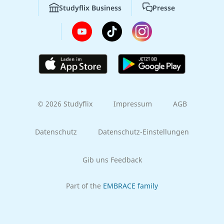
Studyflix Business
Presse
© 2026 Studyflix
Impressum
AGB
Datenschutz
Datenschutz-Einstellungen
Gib uns Feedback
Part of the
EMBRACE family