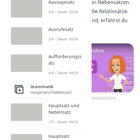
die einzige Form von Nebensätzen.
Aussagesatz
Es gibt auch noch die Relativsätze.
2/4 – Dauer: 03:28
Was Relativsätze sind, erfährst du
hier.
Ausrufesatz
3/4 – Dauer: 02:56
Aufforderungss
atz
4/4 – Dauer: 04:53
Grammatik
Hauptsatz/Nebensatz
Zum Video: Relativsätze
Hauptsatz und
Nebensatz
1/5 – Dauer: 04:33
Hauptsatz