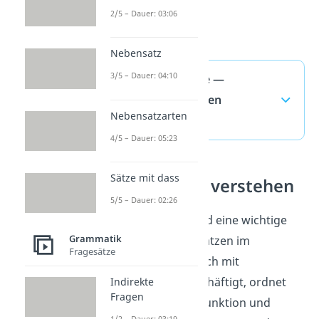
2/5 – Dauer: 03:06
Nebensatz
3/5 – Dauer: 04:10
Adverbialsätze —
häufigste Fragen
Nebensatzarten
(ausklappen)
4/5 – Dauer: 05:23
Sätze mit dass
Nebensätze verstehen
5/5 – Dauer: 02:26
Adverbialsätze sind eine wichtige
Grammatik
Form von Nebensätzen im
Fragesätze
Deutschen. Wer sich mit
Nebensätzen beschäftigt, ordnet
Indirekte
Fragen
Sätze nach ihrer Funktion und
1/2 – Dauer: 03:19