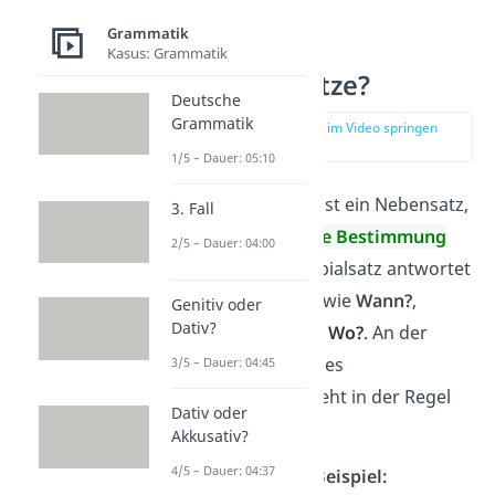
Grammatik
Was sind
Kasus: Grammatik
Adverbialsätze?
Deutsche
Grammatik
zur Stelle im Video springen
(00:16)
1/5 – Dauer: 05:10
Ein
Adverbialsatz
ist ein Nebensatz,
3. Fall
der eine
adverbiale Bestimmung
2/5 – Dauer: 04:00
ersetzt
.
Ein Adverbialsatz antwortet
immer auf Fragen wie
Wann?
,
Genitiv oder
Dativ?
Warum?
,
Wie?
und
Wo?
.
An der
ersten Position eines
3/5 – Dauer: 04:45
Adverbialsatzes steht in der Regel
Dativ oder
eine
Konjunktion.
Akkusativ?
4/5 – Dauer: 04:37
Adverbialsätze – Beispiel: