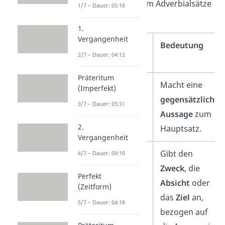
Tabelle hilft dir beim Adverbialsätze
1/7 – Dauer: 05:18
bestimmen:
1.
Vergangenheit
Adverbialsätze
Bedeutung
2/7 – Dauer: 04:12
bestimmen
Präteritum
Adversativsatz
Macht eine
(Imperfekt)
gegensätzliche
3/7 – Dauer: 05:31
Aussage
zum
2.
Hauptsatz.
Vergangenheit
Finalsatz
Gibt den
4/7 – Dauer: 04:10
Zweck
, die
Perfekt
Absicht
oder
(Zeitform)
das
Ziel
an,
5/7 – Dauer: 04:18
bezogen auf