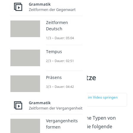
ihr kalt war
.
Grammatik
Zeitformen der Gegenwart
Zeitformen
Deutsch
1/3 – Dauer: 05:04
Tempus
2/3 – Dauer: 02:51
Adverbialsätze
Präsens
bestimmen
3/3 – Dauer: 04:42
zur Stelle im Video springen
(01:21)
Grammatik
Zeitformen der Vergangenheit
Es gibt verschiedene Typen von
Vergangenheits
Adverbialsätzen. Die folgende
formen