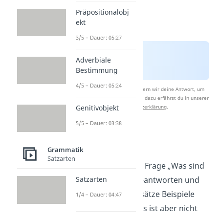
Präpositionalobj
ekt
3/5 – Dauer: 05:27
Adverbiale
Bestimmung
4/5 – Dauer: 05:24
Nach Beantwortung speichern wir deine Antwort, um
Studyflix zu verbessern. Mehr dazu erfährst du in unserer
Genitivobjekt
Datenschutzerklärung
.
5/5 – Dauer: 03:38
Relativsätze
Grammatik
Satzarten
Jetzt kannst du die Frage „Was sind
Adverbialsätze“ beantworten und
Satzarten
hast für Adverbialsätze Beispiele
1/4 – Dauer: 04:47
kennengelernt. Das ist aber nicht