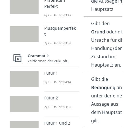
Präteritum
die Aussage im
Perfekt
Hauptsatz.
6/7 – Dauer: 03:47
Kausalsatz
Gibt den
Plusquamperfek
Grund
oder die
t
Ursache für die
7/7 – Dauer: 03:38
Handlung/den
Grammatik
Zustand im
Zeitformen der Zukunft
Hauptsatz an.
Futur 1
Konditionalsatz
Gibt die
1/3 – Dauer: 04:44
Bedingung
an,
unter der eine
Futur 2
Aussage aus
2/3 – Dauer: 03:05
dem Hauptsatz
gilt.
Futur 1 und 2