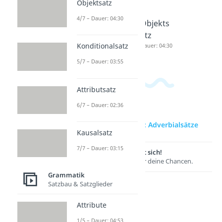
Objektsatz
4/7 – Dauer: 04:30
Relativs
Subjekts
Objekts
ätze
atz
atz
Konditionalsatz
Dauer: 03:55
Dauer: 04:17
Dauer: 04:30
5/7 – Dauer: 03:55
Attributsatz
6/7 – Dauer: 02:36
zur Videoseite: Adverbialsätze
Kausalsatz
7/7 – Dauer: 03:15
Lernen lohnt sich!
Entdecke hier deine Chancen.
Grammatik
Satzbau & Satzglieder
Attribute
1/5 – Dauer: 04:53