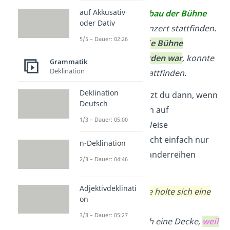
auf Akkusativ
Nach dem Aufbau der Bühne
oder Dativ
konnte das Konzert stattfinden.
5/5 – Dauer: 02:26
→
Nachdem
die Bühne
aufgebaut worden war
, konnte
Grammatik
Deklination
das Konzert stattfinden.
Deklination
Adverbialsätze nutzt du dann, wenn
Deutsch
du deine Gedanken auf
1/3 – Dauer: 05:00
unterschiedliche Weise
verknüpfen und nicht einfach nur
n-Deklination
Hauptsätze
aneinanderreihen
2/3 – Dauer: 04:46
willst:
Adjektivdeklinati
Ihr war kalt
.
Sie holte sich eine
on
Decke
.
3/3 – Dauer: 05:27
→ Sie holte sich eine Decke,
weil