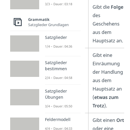
3/3 – Dauer: 03:18
Konsekutivsatz
Gibt die
Folge
des
Grammatik
Geschehens
Satzglieder Grundlagen
aus dem
Satzglieder
Hauptsatz an.
1/4 – Dauer: 04:36
Konzessivsatz
Gibt eine
Satzglieder
Einräumung
bestimmen
der Handlung
2/4 – Dauer: 04:58
aus dem
Hauptsatz an
Satzglieder
(
etwas zum
Übungen
Trotz
).
3/4 – Dauer: 05:50
Feldermodell
Lokalsatz
Gibt einen
Ort
oder eine
4/4 – Dauer: 04:33