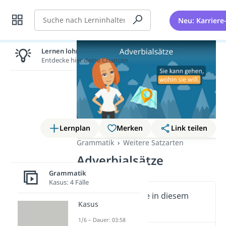
Suche
Neu: Karriere
Lernen lohnt sich!
Entdecke hier deine Chancen.
Lernplan
Merken
Link teilen
Grammatik
Weitere Satzarten
Adverbialsätze
Grammatik
Kasus: 4 Fälle
Wichtige Inhalte in diesem
Kasus
Video
1/6 – Dauer: 03:58