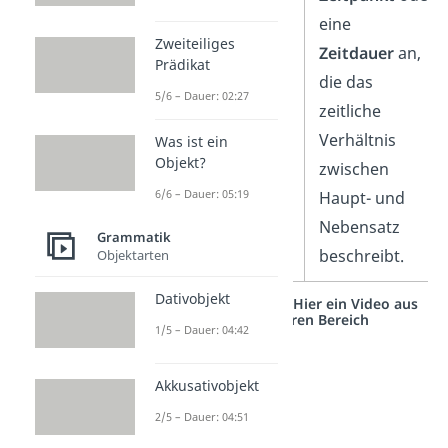
eine
Zweiteiliges
Zeitdauer
an,
Prädikat
die das
5/6 – Dauer: 02:27
zeitliche
Verhältnis
Was ist ein
Objekt?
zwischen
6/6 – Dauer: 05:19
Haupt- und
Nebensatz
Grammatik
beschreibt.
Objektarten
Dativobjekt
Studyflix vernetzt: Hier ein Video aus
einem anderen Bereich
1/5 – Dauer: 04:42
Akkusativobjekt
2/5 – Dauer: 04:51