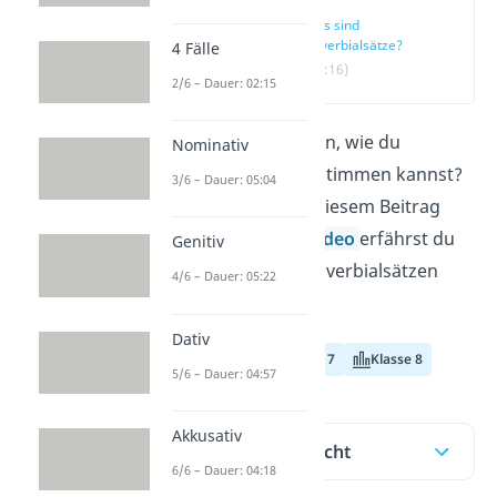
Was sind
Adverbialsätze?
4 Fälle
(00:16)
2/6 – Dauer: 02:15
Du möchtest lernen, wie du
Nominativ
Adverbialsätze bestimmen kannst?
3/6 – Dauer: 05:04
Kein Problem! In diesem Beitrag
und in unserem
Video
erfährst du
Genitiv
alles, was du zu Adverbialsätzen
4/6 – Dauer: 05:22
wissen musst.
Dativ
Klasse 6
Klasse 7
Klasse 8
5/6 – Dauer: 04:57
Akkusativ
Inhaltsübersicht
6/6 – Dauer: 04:18