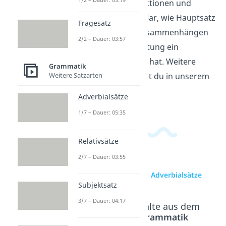
achtet auf Konjunktionen und
Satzbau. So wird klar, wie Hauptsatz
Fragesatz
und Nebensatz zusammenhängen
2/2 – Dauer: 03:57
und welche Bedeutung ein
Nebensatz im Satz hat. Weitere
Grammatik
Weitere Satzarten
Videos dazu findest du in unserem
Deutschbereich
.
Adverbialsätze
1/7 – Dauer: 05:35
Relativsätze
2/7 – Dauer: 03:55
zur Videoseite: Adverbialsätze
Subjektsatz
3/7 – Dauer: 04:17
Beliebte Inhalte aus dem
Bereich
Grammatik