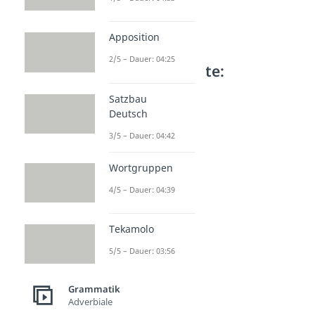
Apposition
2/5 – Dauer: 04:25
Weitere Inhalte:
Grammatik
Satzbau
Weitere Satzarten
Deutsch
Adverbialsätze
3/5 – Dauer: 04:42
Dauer: 05:35
Relativsätze
Wortgruppen
Dauer: 03:55
Subjektsatz
4/5 – Dauer: 04:39
Dauer: 04:17
Objektsatz
Dauer: 04:30
Tekamolo
Konditionalsatz
5/5 – Dauer: 03:56
Dauer: 03:55
Attributsatz
Dauer: 02:36
Grammatik
Kausalsatz
Adverbiale
Dauer: 03:15