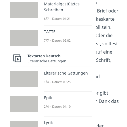
Schriftlich:
Auch ein
Materialgestütztes
Schreiben
handgeschriebener Brief oder
eine bedruckte Dankeskarte
6/7 – Dauer: 04:21
können enorm stilvoll sein.
TATTE
Wenn du den Brief oder die
7/7 – Dauer: 02:02
Karte selbst schreibst, solltest
du aber unbedingt auf eine
Textarten Deutsch
saubere, leserliche Schrift,
Literarische Gattungen
sowie auf korrekte
Literarische Gattungen
Rechtschreibung und
1/4 – Dauer: 05:25
Grammatik achten.
Hochwertiges Papier gibt
Epik
deinem schriftlichen Dank das
2/4 – Dauer: 04:10
gewisse Etwas.
Lyrik
Digital:
Per E-Mail oder