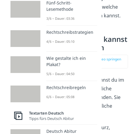
Fünf-Schritt-
dir als Nächstes an, auf welche
Lesemethode
Arten du dich bedanken kannst.
3/6 – Dauer: 03:36
Rechtschreibstrategien
Auf diese Arten kannst
4/6 – Dauer: 05:10
du Danke sagen
Wie gestalte ich ein
zur Stelle im Video springen
(01:17)
Plakat?
5/6 – Dauer: 04:50
Für das Wort
Danke
kannst du im
Rechtschreibregeln
Deutschen unterschiedliche
Formulierungen verwenden. Sie
6/6 – Dauer: 05:08
haben eine unterschiedliche
Textarten Deutsch
Wirkung
:
Tipps fürs Deutsch Abitur
„Danke!“
— Recht kurz,
Deutsch Abitur