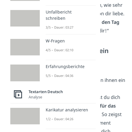
„Ich wollte dir sagen, wie sehr
Unfallbericht
ich das Geschenk von dir liebe.
schreiben
Du hast mir wirklich
den Tag
3/5 – Dauer: 03:27
versüßt
, ich danke dir!“
W-Fragen
Danke sagen für ein
4/5 – Dauer: 02:10
Kompliment
Erfahrungsberichte
Vielen Menschen ist es
5/5 – Dauer: 04:36
unangenehm, wenn man ihnen ein
Kompliment macht.
Textarten Deutsch
Nichtsdestotrotz solltest du dich
Analyse
bei deinem Gegenüber
für das
Karikatur analysieren
Kompliment bedanken
. So zeigst
1/2 – Dauer: 04:26
du, dass du das Kompliment
angenommen hast und dich