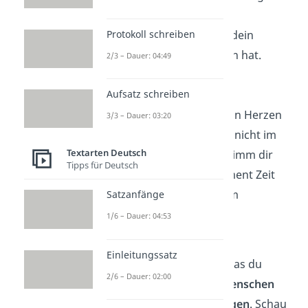
auszusprechen und
Protokoll schreiben
beschreibe, wie dir dein
Gegenüber geholfen hat.
2/3 – Dauer: 04:49
Aufsatz schreiben
Nimm dir Zeit:
Ein
Dankeschön, das von Herzen
3/3 – Dauer: 03:20
kommt, sprichst du nicht im
Textarten Deutsch
Vorbeigehen aus. Nimm dir
Tipps für Deutsch
bewusst einen Moment Zeit
und schenke deinem
Satzanfänge
Gegenüber volle
1/6 – Dauer: 04:53
Aufmerksamkeit.
Einleitungssatz
Super! Jetzt weißt du, was du
2/6 – Dauer: 02:00
beachten musst, um
Menschen
aufrichtig
Danke
zu sagen
. Schau