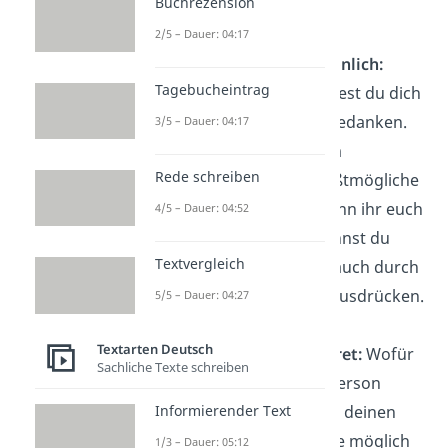
Buchrezension
aufgesetzt wirken.
2/5 – Dauer: 04:17
Bedanke dich persönlich:
Tagebucheintrag
Wenn möglich, solltest du dich
immer persönlich bedanken.
3/5 – Dauer: 04:17
So zeigst du deinem
Rede schreiben
Gegenüber die größtmögliche
Wertschätzung. Wenn ihr euch
4/5 – Dauer: 04:52
persönlich seht, kannst du
Textvergleich
deine Dankbarkeit auch durch
Mimik und Gestik
ausdrücken.
5/5 – Dauer: 04:27
Textarten Deutsch
Bedanke dich konkret:
Wofür
Sachliche Texte schreiben
genau bist du der Person
Informierender Text
dankbar? Versuche, deinen
Dank so konkret wie möglich
1/3 – Dauer: 05:12