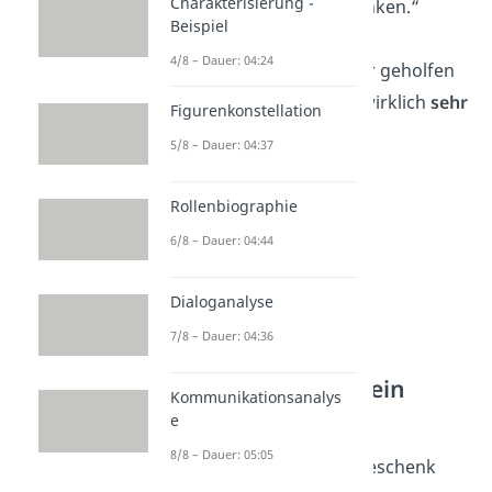
Charakterisierung -
ganzem Herzen
danken.“
Beispiel
4/8 – Dauer: 04:24
„Danke, dass du mir geholfen
hast. Das weiß ich wirklich
sehr
Figurenkonstellation
zu schätzen
.“
5/8 – Dauer: 04:37
Rollenbiographie
6/8 – Dauer: 04:44
Dialoganalyse
7/8 – Dauer: 04:36
Danke sagen für ein
Kommunikationsanalys
Geschenk
e
8/8 – Dauer: 05:05
Wenn dir jemand ein Geschenk