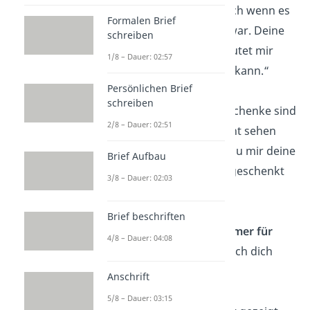
gestanden hast, auch wenn es
Formalen Brief
nicht immer leicht war. Deine
schreiben
Freundschaft
bedeutet mir
1/8 – Dauer: 02:57
mehr, als ich sagen kann.“
Persönlichen Brief
schreiben
„Die schönsten Geschenke sind
2/8 – Dauer: 02:51
oft die, die man nicht sehen
kann. Danke, dass du mir deine
Brief Aufbau
Zeit und dein Herz geschenkt
3/8 – Dauer: 02:03
hast.“
Brief beschriften
„Danke, dass du
immer für
4/8 – Dauer: 04:08
mich
da bist, wenn ich dich
brauche!“
Anschrift
5/8 – Dauer: 03:15