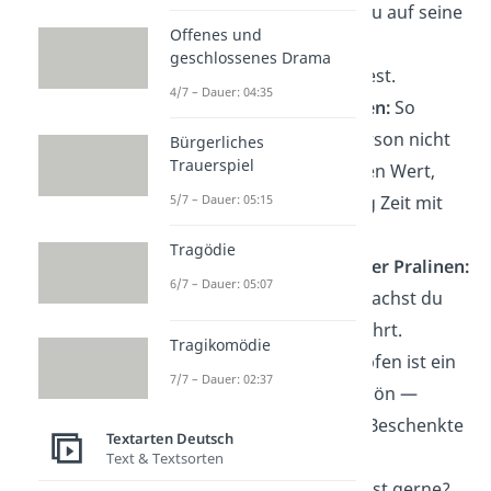
Gegenüber, wenn du auf seine
Offenes und
Lieblingssorte oder
geschlossenes Drama
Lieblingsfarbe achtest.
4/7 – Dauer: 04:35
Einladung zum Essen:
So
schenkst du der Person nicht
Bürgerliches
Trauerspiel
nur einen materiellen Wert,
5/7 – Dauer: 05:15
sondern gleichzeitig Zeit mit
dir.
Tragödie
Edle Schokolade oder Pralinen:
6/7 – Dauer: 05:07
Mit etwas Süßem machst du
fast nie etwas verkehrt.
Tragikomödie
Wein:
Ein edler Tropfen ist ein
7/7 – Dauer: 02:37
perfektes Dankeschön —
vorausgesetzt, der Beschenkte
Textarten Deutsch
mag Wein.
Text & Textsorten
Buch:
Die Person liest gerne?