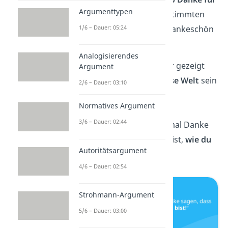
Argumenttypen
alles sagst
— ohne bestimmten
Anlass? So wirkt dein Dankeschön
1/6 – Dauer: 05:24
noch besonderer!
Analogisierendes
„Danke, dass du mir gezeigt
Argument
hast, wie
schön diese Welt
sein
2/6 – Dauer: 03:10
kann!“
Normatives Argument
3/6 – Dauer: 02:44
„Ich wollte dir nur mal Danke
sagen, dass du so bist,
wie du
Autoritätsargument
bist
!“
4/6 – Dauer: 02:54
Strohmann-Argument
5/6 – Dauer: 03:00