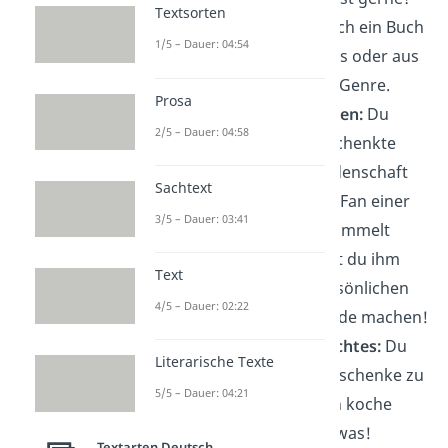
Textsorten
Dann schenk ihr doch ein Buch
1/5 – Dauer: 04:54
ihres Lieblingsautors oder aus
ihrem bevorzugten Genre.
Prosa
Persönliche Vorlieben:
Du
2/5 – Dauer: 04:58
weißt, dass der Beschenkte
eine besondere Leidenschaft
Sachtext
hat? Vielleicht ist er Fan einer
3/5 – Dauer: 03:41
Mannschaft oder sammelt
etwas? Dann kannst du ihm
Text
mit einem ganz persönlichen
4/5 – Dauer: 02:22
Geschenk eine Freude machen!
Etwas selbst Gemachtes:
Du
Literarische Texte
findest gekaufte Geschenke zu
5/5 – Dauer: 04:21
unpersönlich? Dann koche
oder backe doch etwas!
Textarten Deutsch