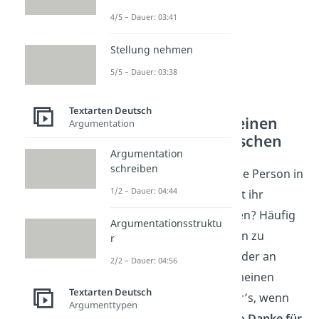
4/5 – Dauer: 03:41
Stellung nehmen
5/5 – Dauer: 03:38
Textarten Deutsch
Danke sagen an einen
Argumentation
besonderen Menschen
Argumentation
schreiben
Du hast eine einzigartige Person in
1/2 – Dauer: 04:44
deinem Leben und willst ihr
einfach mal Danke sagen? Häufig
Argumentationsstruktu
sprechen sich Menschen zu
r
besonderen Anlässen oder an
2/2 – Dauer: 04:56
Feiertagen einen allgemeinen
Textarten Deutsch
Dank aus. Doch wie wär’s, wenn
Argumenttypen
du ihnen
einfach mal so Danke für