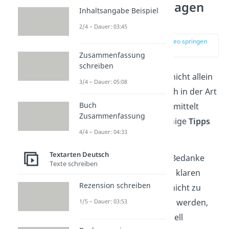
Richtig Danke sagen
Inhaltsangabe Beispiel
— Tipps
2/4 – Dauer: 03:45
zur Stelle im Video springen
(00:16)
Zusammenfassung
schreiben
Dankbarkeit zeigt sich nicht allein
3/4 – Dauer: 05:08
in Worten, sondern auch in der Art
Buch
und Weise, wie sie übermittelt
Zusammenfassung
wird. Hier haben wir einige
Tipps
4/4 – Dauer: 04:33
für dich:
Textarten Deutsch
Bleib authentisch:
Bedanke
Texte schreiben
dich ehrlich und mit klaren
Rezension schreiben
Worten. Versuche, nicht zu
überschwänglich zu werden,
1/5 – Dauer: 03:53
denn das kann schnell