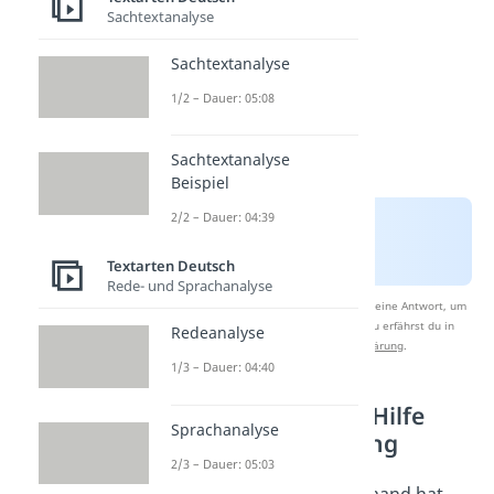
Sachtextanalyse
Sachtextanalyse
1/2 – Dauer: 05:08
Sachtextanalyse
Beispiel
2/2 – Dauer: 04:39
Textarten Deutsch
Rede- und Sprachanalyse
Nach Beantwortung speichern wir deine Antwort, um
Studyflix zu verbessern. Mehr dazu erfährst du in
Redeanalyse
unserer
Datenschutzerklärung
.
1/3 – Dauer: 04:40
Danke sagen für Hilfe
Sprachanalyse
und Unterstützung
2/3 – Dauer: 05:03
Du warst krank und jemand hat