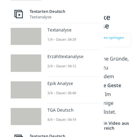
Textarten Deutsch
Menschen Danke
Textanalyse
sagen — Anlässe
Textanalyse
zur Stelle im Video springen
1/4 – Dauer: 04:39
(02:33)
Erzähltextanalyse
Es gibt viele verschiedene Gründe,
2/4 – Dauer: 04:12
um sich bei jemandem zu
bedanken. Häufig geht dem
Epik Analyse
Bedanken eine
konkrete Geste
3/4 – Dauer: 06:40
oder ein
Dienst
voraus. Im
Folgenden haben wir einige
TGA Deutsch
Beispiele für dich aufgelistet.
4/4 – Dauer: 04:19
Studyflix vernetzt: Hier ein Video aus
einem anderen Bereich
Textarten Deutsch