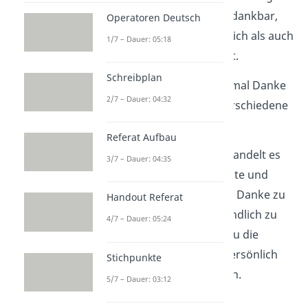
persönlich und tief dankbar,
Operatoren Deutsch
wird sowohl schriftlich als auch
1/7 – Dauer: 05:18
mündlich gebraucht.
Schreibplan
Um Menschen einfach mal Danke
2/7 – Dauer: 04:32
zu sagen, stehen dir verschiedene
Wege
offen:
Referat Aufbau
Mündlich:
Hierbei handelt es
3/7 – Dauer: 04:35
sich um die direkteste und
persönlichste Form, Danke zu
Handout Referat
sagen. Um dich mündlich zu
4/7 – Dauer: 05:24
bedanken, kannst du die
Person entweder persönlich
Stichpunkte
treffen oder anrufen.
5/7 – Dauer: 03:12