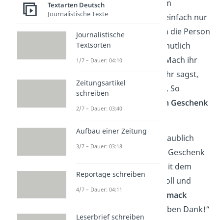
macht, zum Beispiel zum
Textarten Deutsch
Journalistische Texte
Geburtstag
oder auch einfach nur
zwischendurch, hat sich die Person
Journalistische
Textsorten
mit dem Geschenk vermutlich
große Mühe
gegeben. Mach ihr
1/7 – Dauer: 04:10
eine Freude, indem du ihr sagst,
Zeitungsartikel
wie schön du es findest. So
schreiben
könntest du dich
für ein Geschenk
2/7 – Dauer: 03:40
schriftlich bedanken
:
Aufbau einer Zeitung
„Ich habe mich unglaublich
3/7 – Dauer: 03:18
gefreut, als ich dein Geschenk
ausgepackt habe. Mit dem
Reportage schreiben
Geschenk hast du voll und
4/7 – Dauer: 04:11
ganz
meinen Geschmack
getroffen
! Vielen lieben Dank!“
Leserbrief schreiben