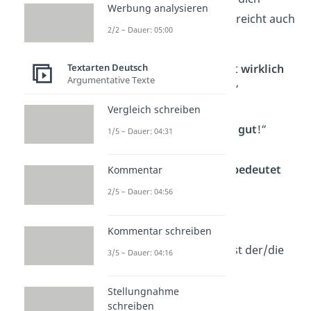
Werbung analysieren
darüber freust. Hierfür reicht auch
2/2 – Dauer: 05:00
schon ein kurzer Dank.
Textarten Deutsch
„
Vielen Dank, das ist
wirklich
Argumentative Texte
nett
von Dir/Ihnen.“
Vergleich schreiben
„Danke, das
tut mir gut
!“
1/5 – Dauer: 04:31
„
Danke schön,
das
bedeutet
Kommentar
mir
sehr viel.“
2/5 – Dauer: 04:56
„Was für ein
tolles
Kommentar schreiben
Kompliment
! Du bist der/die
3/5 – Dauer: 04:16
Beste!“
Stellungnahme
schreiben