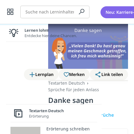
Suche
Neu: Karriere
Lernen lohnt sich!
Entdecke hier deine Chancen.
Lernplan
Merken
Link teilen
Textarten Deutsch
Sprüche für jeden Anlass
Danke sagen
Textarten Deutsch
Übersicht
Danke Sprüche
Erörterung
Erörterung schreiben