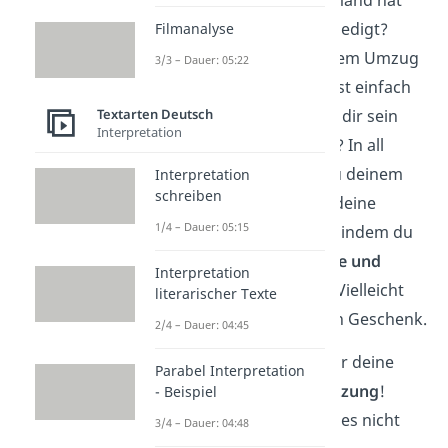
die Einkäufe für dich erledigt?
Filmanalyse
Jemand hat dir bei deinem Umzug
3/3 – Dauer: 05:22
geholfen? Oder du warst einfach
Textarten Deutsch
traurig und jemand hat dir sein
Interpretation
offenes Ohr geschenkt? In all
diesen Fällen solltest du deinem
Interpretation
schreiben
Gegenüber unbedingt deine
1/4 – Dauer: 05:15
Wertschätzung
zeigen, indem du
ihm
„Danke für die
Hilfe und
Interpretation
Unterstützung“
sagst. Vielleicht
literarischer Texte
sogar mit einem kleinen Geschenk.
2/4 – Dauer: 04:45
„Herzlichen Dank für deine
Parabel Interpretation
Hilfe und Unterstützung
!
- Beispiel
Ohne dich hätte ich es nicht
3/4 – Dauer: 04:48