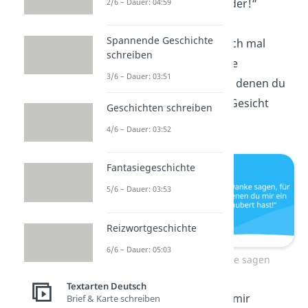
sehen uns bald wieder!“
2/6 – Dauer: 04:59
Spannende Geschichte
„Ich wollte dir einfach mal
schreiben
Danke sagen, für die
3/6 – Dauer: 03:51
unzähligen Male
, in denen du
mir ein Lächeln ins Gesicht
Geschichten schreiben
gezaubert hast!“
4/6 – Dauer: 03:52
Fantasiegeschichte
5/6 – Dauer: 03:53
Reizwortgeschichte
6/6 – Dauer: 05:03
Einfach mal Danke sagen
Textarten Deutsch
„Danke, dass du zu mir
Brief & Karte schreiben