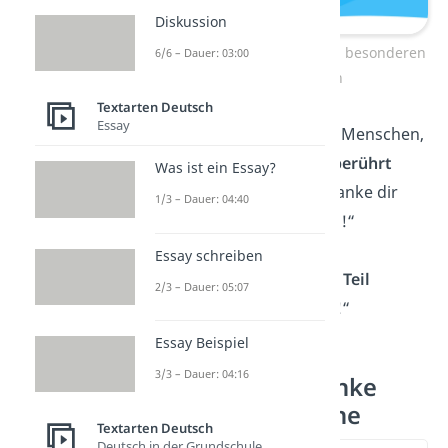
Diskussion
Danke sagen an einen besonderen
6/6 – Dauer: 03:00
Menschen
Textarten Deutsch
Essay
„Es gibt nur wenige Menschen,
die mich jemals so
berührt
Was ist ein Essay?
haben
wie du. Ich danke dir
1/3 – Dauer: 04:40
vom ganzen Herzen!“
Essay schreiben
„Danke, dass du ein
Teil
2/3 – Dauer: 05:07
meines Lebens
bist!“
Essay Beispiel
3/3 – Dauer: 04:16
Einfach mal Danke
sagen — Sprüche
Textarten Deutsch
Deutsch in der Grundschule