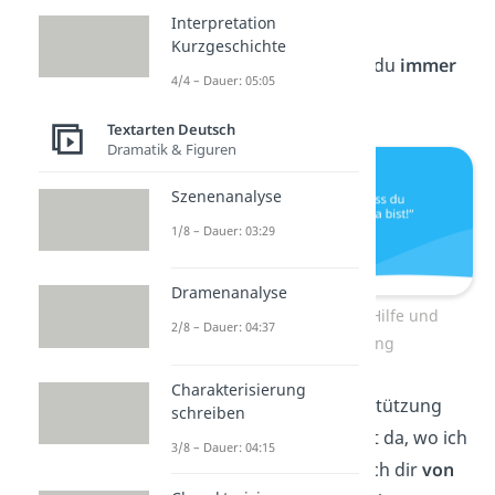
geschafft!“
Interpretation
Kurzgeschichte
„Danke dafür, dass du
immer
4/4 – Dauer: 05:05
für mich
da bist!“
Textarten Deutsch
Dramatik & Figuren
Szenenanalyse
1/8 – Dauer: 03:29
Dramenanalyse
Danke sagen für Hilfe und
2/8 – Dauer: 04:37
Unterstützung
Charakterisierung
„Ohne deine Unterstützung
schreiben
wäre ich heute nicht da, wo ich
3/8 – Dauer: 04:15
bin. Dafür möchte ich dir
von