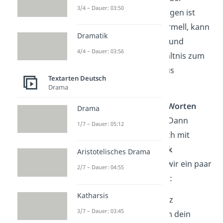
3/4 – Dauer: 03:50
WhatsApp Danke sagen ist
deutlich weniger formell, kann
Dramatik
aber je nach Anlass und
4/4 – Dauer: 03:56
persönlichem Verhältnis zum
Empfänger durchaus
Textarten Deutsch
angebracht sein.
Drama
Du willst
nicht nur mit Worten
Drama
Danke für alles sagen? Dann
1/7 – Dauer: 05:12
kannst du dich zusätzlich mit
einem kleinen
Geschenk
Aristotelisches Drama
bedanken! Hier haben wir ein paar
2/7 – Dauer: 04:55
Geschenkideen für dich:
Katharsis
Blumenstrauß:
Ganz
3/7 – Dauer: 03:45
besonders freut sich dein