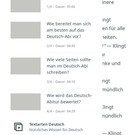
angemessen für kleinere
1/4 – Dauer: 05:06
Gesten.
„Vielen Dank!“
— Klingt
Wie bereitet man sich
förmlich, angemessen für alle
am besten auf das
Deutsch-Abi vor?
möglichen Gelegenheiten.
„Vielen lieben Dank!“
— Klingt
2/4 – Dauer: 04:45
vertraut, passend für
Wie viele Seiten sollte
persönliche Geschenke und
man im Deutsch-Abi
Dienste.
schreiben?
„Danke sehr!“
— Klingt
3/4 – Dauer: 04:18
förmlich, wird eher mündlich
Wie wird das Deutsch-
gebraucht.
Abitur bewertet?
„Dankeschön!“
— Klingt
4/4 – Dauer: 04:29
herzlich, wird eher mündlich
gebraucht.
Textarten Deutsch
Nützliches Wissen für Deutsch
„Herzlichen Dank!“
— Klingt