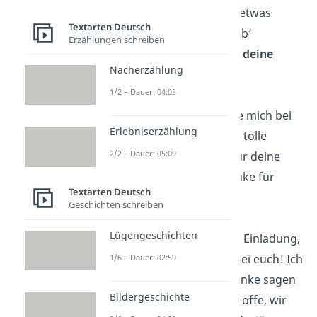
und einfach mal an etwas
Textarten Deutsch
anderes denken. Hab‘
Erzählungen schreiben
herzlichen Dank
für deine
Nacherzählung
Gesellschaft
!“
1/2 – Dauer: 04:03
„
Mama
, ich bedanke mich bei
Erlebniserzählung
dir. Danke für deine tolle
2/2 – Dauer: 05:09
Erziehung. Danke für deine
Geduld. Einfach Danke für
Textarten Deutsch
alles.“
Geschichten schreiben
Lügengeschichten
„Vielen Dank für die Einladung,
es war sehr schön bei euch! Ich
1/6 – Dauer: 02:59
wollte noch kurz Danke sagen
Bildergeschichte
zum Abschied
. Ich hoffe, wir