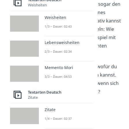
Vielleicht kennst du sogar den
Weisheiten
Lieblingskuchen deines
Weisheiten
Gegenübers. Alternativ kannst
1/3 – Dauer: 02:43
du auch etwas basteln: Wie
wär’s denn zum Beispiel mit
Lebensweisheiten
einem selbstgemachten
2/3 – Dauer: 02:34
Traumfänger?
Jetzt weißt du, wie und wofür du
Memento Mori
Menschen Danke sagen kannst.
3/3 – Dauer: 04:53
Doch wie reagierst du, wenn sich
jemand
bei dir bedankt
?
Textarten Deutsch
Zitate
Zitate
1/4 – Dauer: 02:37