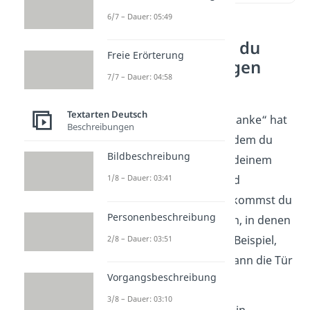
6/7 – Dauer: 05:49
Worauf solltest du
Freie Erörterung
beim Danke sagen
7/7 – Dauer: 04:58
achten?
Textarten Deutsch
Das kleine Wörtchen „Danke“ hat
Beschreibungen
eine große Wirkung: Indem du
Bildbeschreibung
Danke sagst, zeigst du deinem
Gegenüber
Respekt
und
1/8 – Dauer: 03:41
Wertschätzung
. Dabei kommst du
Personenbeschreibung
tagtäglich in Situationen, in denen
du dich bedankst. Zum Beispiel,
2/8 – Dauer: 03:51
wenn dir dein Vordermann die Tür
Vorgangsbeschreibung
aufhält.
3/8 – Dauer: 03:10