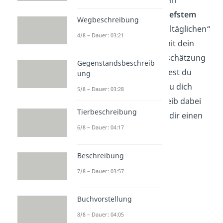
Umso wichtiger ist es, ein
Dankeschön, das
von tiefstem
Wegbeschreibung
Herzen kommt
, vom „alltäglichen“
4/8 – Dauer: 03:21
Danke abzuheben. Damit dein
Gegenüber deine Wertschätzung
Gegenstandsbeschreib
auch spüren kann, solltest du
ung
konkret sagen
, wofür du dich
5/8 – Dauer: 03:28
bedanken möchtest. Bleib dabei
Tierbeschreibung
authentisch
und nimm dir einen
6/8 – Dauer: 04:17
Moment Zeit.
Beschreibung
7/8 – Dauer: 03:57
Buchvorstellung
8/8 – Dauer: 04:05