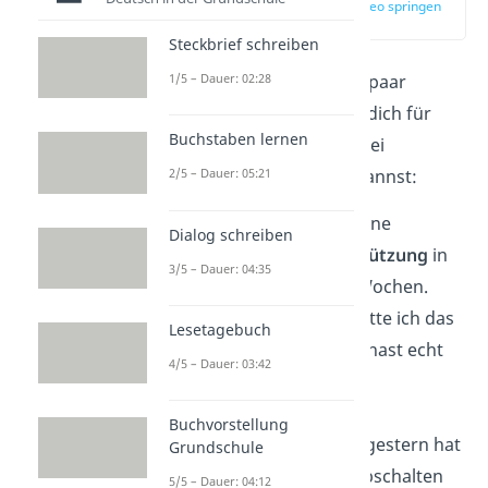
zur Stelle im Video springen
(03:24)
Steckbrief schreiben
1/5 – Dauer: 02:28
Hier siehst du auch ein paar
Sprüche, mit denen du dich für
Buchstaben lernen
verschiedene
Anlässe
bei
2/5 – Dauer: 05:21
jemandem bedanken kannst:
„Vielen Dank für deine
Dialog schreiben
tatkräftige Unterstützung
in
3/5 – Dauer: 04:35
den vergangenen Wochen.
Ohne deine Hilfe hätte ich das
Lesetagebuch
nicht geschafft. Du hast echt
4/5 – Dauer: 03:42
was gut bei mir!“
Buchvorstellung
„Der Abend mit dir gestern hat
Grundschule
mir so gut getan. Abschalten
5/5 – Dauer: 04:12