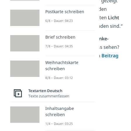
„Danke, dass du mir gezeigt
hast, dass selbst in den
Postkarte schreiben
schwersten Momenten
Licht
6/8 – Dauer: 04:23
und Hoffnung
zu finden sind.“
Brief schreiben
Du willst noch mehr
Danke-
7/8 – Dauer: 04:35
Sprüche
für jeden Anlass sehen?
Dann schau dir unseren
Beitrag
Weihnachtskarte
dazu an!
schreiben
8/8 – Dauer: 03:12
Textarten Deutsch
Texte zusammenfassen
Inhaltsangabe
schreiben
1/4 – Dauer: 03:25