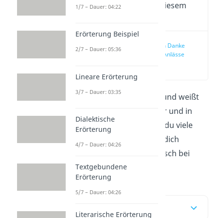
Wichtige Inhalte in diesem
1/7 – Dauer: 04:22
Video
Erörterung Beispiel
Menschen Danke
2/7 – Dauer: 05:36
sagen — Anlässe
(02:33)
Lineare Erörterung
3/7 – Dauer: 03:35
Du willst
Danke sagen
und weißt
nicht so recht, wie? Hier und in
Dialektische
unserem
Video
findest du viele
Erörterung
Beispiele dafür, wie du dich
4/7 – Dauer: 04:26
aufrichtig und authentisch bei
Textgebundene
jemandem bedankst!
Erörterung
5/7 – Dauer: 04:26
Inhaltsübersicht
Literarische Erörterung