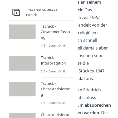
arbeitete er bereits an seinem
ersten Bühnenstück
: Das
Literarische Werke
Tschick
Wiedertäuferdrama „
Es steht
geschrieben
“. Es handelt von der
Tschick -
Zusammenfassu
Problematik einer religiösen
ng
Haltung in einer sich schnell
1/5 – Dauer: 04:19
ändernden Zeit. Weil damals aber
noch sehr viele Menschen sehr
Tschick -
gläubig waren, löste die
Interpretation
Uraufführung des Stückes 1947
2/5 – Dauer: 04:38
einen
Theaterskandal
aus.
Tschick -
Charakterisierun
Bereits damals hatte Friedrich
g
Dürrenmatt den Entschluss
3/5 – Dauer: 03:34
gefasst, das
Studium abzubrechen
und Schriftsteller zu werden
. Die
Charakterisierun