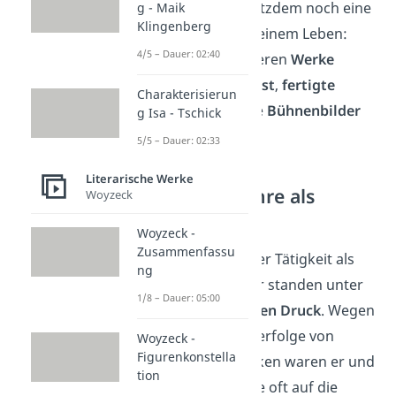
Malerei spielte trotzdem noch eine
g - Maik
Klingenberg
wichtige Rolle in seinem Leben:
4/5 – Dauer: 02:40
Einige seiner späteren
Werke
illustrierte er selbst
,
fertigte
Charakterisierun
Skizzen
und ganze
Bühnenbilder
g Isa - Tschick
für sie an.
5/5 – Dauer: 02:33
Literarische Werke
Die ersten Jahre als
Woyzeck
Schriftsteller
Woyzeck -
Zusammenfassu
Die ersten Jahre der Tätigkeit als
ng
freier Schriftsteller standen unter
1/8 – Dauer: 05:00
großem finanziellen Druck
. Wegen
anfänglicher Misserfolge von
Woyzeck -
Figurenkonstella
Dürrenmatts Werken waren er und
tion
seine junge Familie oft auf die