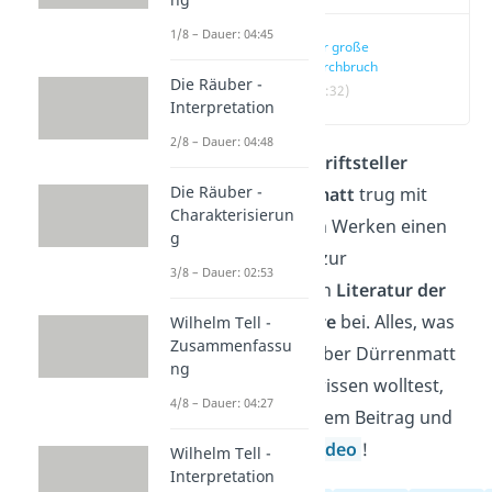
1/8 – Dauer: 04:45
Der große
Durchbruch
Die Räuber -
(00:32)
Interpretation
2/8 – Dauer: 04:48
Der Schweizer
Schriftsteller
Die Räuber -
Friedrich Dürrenmatt
trug mit
Charakterisierun
seinen zahlreichen Werken einen
g
bedeutenden Teil zur
3/8 – Dauer: 02:53
deutschsprachigen
Literatur der
50er und 60er Jahre
bei. Alles, was
Wilhelm Tell -
Zusammenfassu
du schon immer über Dürrenmatt
ng
und seine Arbeit wissen wolltest,
4/8 – Dauer: 04:27
erfährst du in diesem Beitrag und
dem passenden
Video
!
Wilhelm Tell -
Interpretation