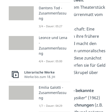
Berühmtheit
. In dem Theaterstück
Dantons Tod -
Zusammenfassu
sprach Friedrich Dürrenmatt vom
ng
Verhalten der
3/4 – Dauer: 05:27
Wohlstandsgesellschaft: Eine
Millionärin kehrt in ihre frühere
Leonce und Lena
-
Heimat zurück und macht den
Zusammenfassu
Dorfbewohnern ein unmoralisches
ng
Angebot. Obwohl diese zunächst
4/4 – Dauer: 05:00
abgeneigt sind, werfen sie für Geld
schließlich all ihre Skrupel über
Literarische Werke
Werke bis zum 18. JH
Bord.
Emilia Galotti -
Zahlreiche
weitere bekannte
Zusammenfassu
Werke
wie „
Die Physiker
“ (1962)
ng
und
etliche Auszeichnungen
(z.B.
1/7 – Dauer: 04:29