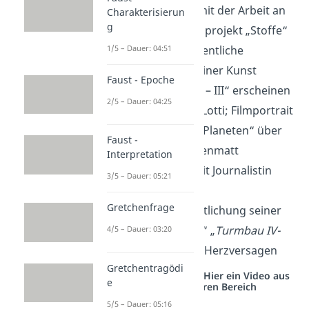
1969
: Beginn mit der Arbeit an
Charakterisierun
g
seinem Lebensprojekt „Stoffe“
1/5 – Dauer: 04:51
1976:
Erste öffentliche
Ausstellung seiner Kunst
Faust - Epoche
1981:
„Stoffe I – III“ erscheinen
2/5 – Dauer: 04:25
1983:
Tod von Lotti; Filmportrait
„Porträt eines Planeten“ über
Faust -
Friedrich Dürrenmatt
Interpretation
1984:
Heirat mit Journalistin
3/5 – Dauer: 05:21
Charlotte Kerr
Gretchenfrage
1990:
Veröffentlichung seiner
letzten „Stoffe“ „
Turmbau IV-
4/5 – Dauer: 03:20
IX“
; Tod durch Herzversagen
Gretchentragödi
Studyflix vernetzt: Hier ein Video aus
e
einem anderen Bereich
5/5 – Dauer: 05:16