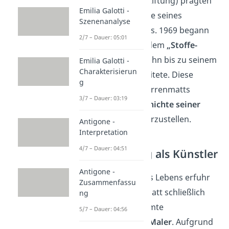
Preis der Schillerstiftung) prägten
Emilia Galotti -
die folgenden Jahre seines
Szenenanalyse
Schriftstellerlebens. 1969 begann
2/7 – Dauer: 05:01
er außerdem mit dem
„Stoffe-
Projekt“
, welches ihn bis zu seinem
Emilia Galotti -
Charakterisierun
Lebensende begleitete. Diese
g
„Stoffe“ waren Dürrenmatts
3/7 – Dauer: 03:19
Versuch,
die Geschichte seiner
Schriftstellerei
darzustellen.
Antigone -
Interpretation
4/7 – Dauer: 04:51
Anerkennung als Künstler
Antigone -
Gegen Ende seines Lebens erfuhr
Zusammenfassu
Friedrich Dürrenmatt schließlich
ng
die damals erträumte
5/7 – Dauer: 04:56
Anerkennung als Maler
. Aufgrund