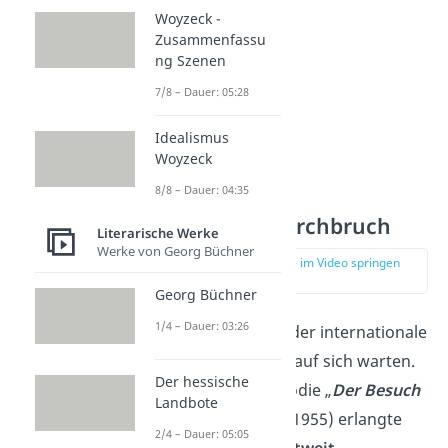
Woyzeck -
Zusammenfassu
ng Szenen
7/8 – Dauer: 05:28
Idealismus
Woyzeck
8/8 – Dauer: 04:35
Der große Durchbruch
Literarische Werke
Werke von Georg Büchner
zur Stelle im Video springen
(00:32)
Georg Büchner
1/4 – Dauer: 03:26
Danach ließ auch der internationale
Erfolg nicht lange auf sich warten.
Der hessische
Mit der Tragikomödie „
Der Besuch
Landbote
der alten Dame
“ (1955) erlangte
2/4 – Dauer: 05:05
der Schweizer
weltweit