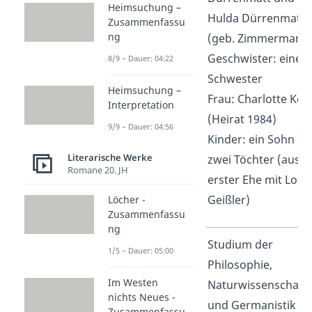
Heimsuchung –
Hulda Dürrenmatt
Zusammenfassu
ng
(geb. Zimmermann
Geschwister: eine
8/9 – Dauer: 04:22
Schwester
Heimsuchung –
Frau: Charlotte Ker
Interpretation
(Heirat 1984)
9/9 – Dauer: 04:56
Kinder: ein Sohn u
Literarische Werke
zwei Töchter (aus
Romane 20. JH
erster Ehe mit Lotti
Geißler)
Löcher -
Zusammenfassu
ng
Ausbildung
Studium der
1/5 – Dauer: 05:00
Philosophie,
Im Westen
Naturwissenschaft
nichts Neues -
und Germanistik in
Zusammenfassu