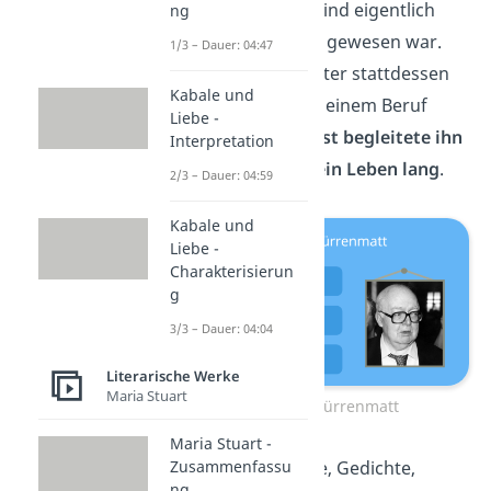
Traum schon als Kind eigentlich
ng
immer die Malerei gewesen war.
1/3 – Dauer: 04:47
Auch, wenn er später stattdessen
Kabale und
das Schreiben zu seinem Beruf
Liebe -
machte — die
Kunst begleitete ihn
Interpretation
und seine Werke ein Leben lang
.
2/3 – Dauer: 04:59
Kabale und
Liebe -
Charakterisierun
g
3/3 – Dauer: 04:04
Literarische Werke
Maria Stuart
Friedrich Dürrenmatt
Maria Stuart -
Viele der Hörspiele, Gedichte,
Zusammenfassu
ng