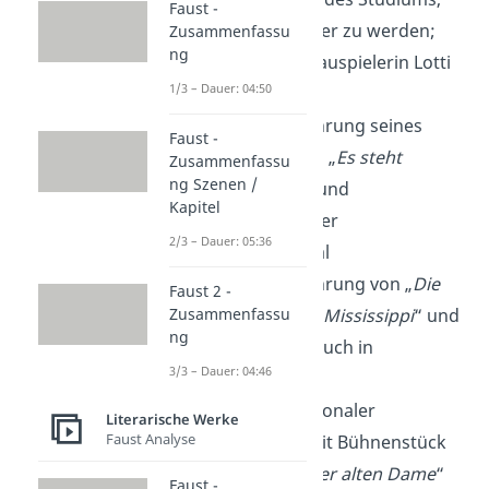
Faust -
um Schriftsteller zu werden;
Zusammenfassu
ng
Heirat mit Schauspielerin Lotti
1/3 – Dauer: 04:50
Geißler
1947:
Uraufführung seines
Faust -
ersten Dramas „
Es steht
Zusammenfassu
ng Szenen /
geschrieben
“ und
Kapitel
darauffolgender
2/3 – Dauer: 05:36
Theaterskandal
1952:
Uraufführung von „
Die
Faust 2 -
Zusammenfassu
Ehe des Herrn Mississippi
“ und
ng
damit Durchbruch in
3/3 – Dauer: 04:46
Deutschland
1955
: Internationaler
Literarische Werke
Faust Analyse
Durchbruch mit Bühnenstück
„
Der Besuch der alten Dame
“
Faust -