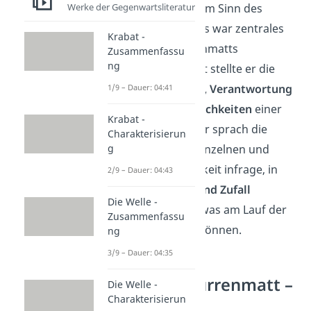
Werke der Gegenwartsliteratur
Auch der Zweifel am Sinn des
menschlichen Tuns war zentrales
Krabat -
Thema von Dürrenmatts
Zusammenfassu
ng
Schriftstücken. Oft stellte er die
Frage nach Macht, Verantwortung
1/9 – Dauer: 04:41
und Einflussmöglichkeiten
einer
Krabat -
einzigen Person. Er sprach die
Charakterisierun
g
Hilflosigkeit des Einzelnen und
stellte seine Fähigkeit infrage, in
2/9 – Dauer: 04:43
einer
von Chaos und Zufall
Die Welle -
regierten Welt
etwas am Lauf der
Zusammenfassu
Dinge ändern zu können.
ng
3/9 – Dauer: 04:35
Friedrich Dürrenmatt –
Die Welle -
Charakterisierun
Steckbrief