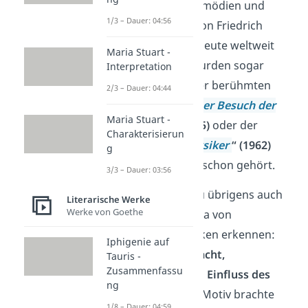
Bühnenstücke, Komödien und
1/3 – Dauer: 04:56
Kriminalromane von Friedrich
Dürrenmatt sind heute weltweit
Maria Stuart -
bekannt. Einige wurden sogar
Interpretation
verfilmt. Von seiner berühmten
2/3 – Dauer: 04:44
Tragikkomödie
„
Der Besuch der
Maria Stuart -
alten Dame
“ (1955)
oder der
Charakterisierun
Komödie
„
Die Physiker
“ (1962)
g
hast du bestimmt schon gehört.
3/3 – Dauer: 03:56
In ihnen kannst du übrigens auch
Literarische Werke
Werke von Goethe
das zentrale Thema von
Dürrenmatts Werken erkennen:
Iphigenie auf
Die
Frage nach Macht,
Tauris -
Zusammenfassu
Gerechtigkeit
und
Einfluss des
ng
Einzelnen
. Dieses Motiv brachte
1/8 – Dauer: 04:59