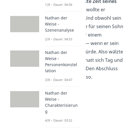
Schulzeit als übelste Zeit seines
1/8 – Dauer: 04:36
Lebens
. Viel lieber wollte er
Künstler werden. Und obwohl sein
Nathan der
Weise -
Vater andere Pläne für seinen Sohn
Szenenanalyse
vorsah, stimmte er einem
2/8 – Dauer: 04:53
Kunststudium
zu — wenn er sein
Abitur bestehen würde. Also wälzte
Nathan der
Weise -
der junge Dürrenmatt sich Tag und
Personenkonstel
Nacht in Büchern. Den Abschluss
lation
schaffte er geradeso.
3/8 – Dauer: 04:47
Nathan der
Weise -
Charakterisierun
g
4/8 – Dauer: 03:52