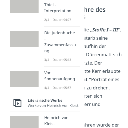
Thiel -
Die letzten Jahre des
Interpretation
Schriftstellers
2/4 – Dauer: 04:27
1981 erschienen die „
Stoffe I – III
“.
Die Judenbuche
Zwei Jahre darauf starb seine
-
Zusammenfassu
geliebte Frau, woraufhin der
ng
schwer getroffene Dürrenmatt sich
3/4 – Dauer: 05:13
in seine Arbeit stürzte. Der
Journalistin Charlotte Kerr erlaubte
Vor
Sonnenaufgang
er, das
Filmportrait
“Porträt eines
Planeten” über ihn zu drehen.
4/4 – Dauer: 05:57
Unerwartet verliebten sich
Literarische Werke
Dürrenmatt und Kerr und
Werke von Heinrich von Kleist
heirateten 1984.
Heinrich von
Kleist
In seinen letzten Jahren wurde der