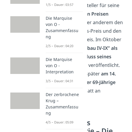
Schweizer Schriftsteller für seine
1/5 – Dauer: 03:57
Arbeit
mit weiteren Preisen
Die Marquise
geehrt
, erhielt unter anderem den
von O -
Zusammenfassu
Schiller-Gedächtnis-Preis und den
ng
Georg-Büchner-Preis. Im Oktober
2/5 – Dauer: 04:20
1990 wurde
“Turmbau IV-IX” als
vorläufiger Abschluss seines
Die Marquise
“Stoffe-Projektes”
veröffentlicht.
von O -
Interpretation
Nur zwei Monate später
am 14.
3/5 – Dauer: 04:31
Dezember starb der 69-Jährige
Friedrich Dürrenmatt an
Der zerbrochene
Herzversagen.
Krug –
Zusammenfassu
ng
Dürrenmatts
4/5 – Dauer: 05:09
Dramatheorie – Die