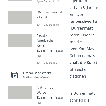
Gemeinde Konolfingen kam
4/6 – Dauer: 04:12
Friedrich Dürrenmatt am 5. Januar
Walpurgisnacht
1921 zur Welt. In dem Dorf
- Faust
verbrachte er eine
unbeschwerte
5/6 – Dauer: 05:00
Kindheit
. Friedrich Dürrenmatt
spielte mit den anderen Kindern
Faust -
Auerbachs
Fußball und las gerne die
Keller
Abenteuerromane von Karl May
Zusammenfassu
ng
oder Jules Vernes. Schon damals
war
seine Leidenschaft die Kunst
6/6 – Dauer: 03:21
gewesen, wovon zahlreiche
Literarische Werke
Gemälde und Illustrationen
Nathan der Weise
zeugten.
Nathan der
Weise -
Für die Schule hatte Dürrenmatt
Zusammenfassu
nicht viel übrig, beschrieb die
ng