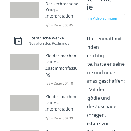
Der zerbrochene
Tragikomödie
Krug –
Interpretation
zur Stelle im Video springen
(01:57)
5/5 – Dauer: 05:05
Literarische Werke
Weil sich Friedrich Dürrenmatt mit
Novellen des Realismus
keiner der bestehenden
Theatertheorien so richtig
Kleider machen
Leute -
identifizieren konnte, hatte er seine
Zusammenfassu
eigene Dramatheorie und neue
ng
Unterform des Dramas geschaffen:
1/5 – Dauer: 04:10
die
Tragikomödie
. Mit der
Kleider machen
Mischform aus Tragödie und
Leute -
Komödie wollte er die Zuschauer
Interpretation
zum
Nachdenken
anregen,
2/5 – Dauer: 04:39
gleichzeitig aber
Distanz zur