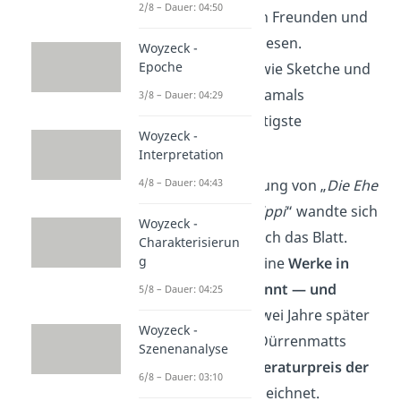
2/8 – Dauer: 04:50
Unterstützung von Freunden und
Bekannten angewiesen.
Woyzeck -
Epoche
Auftragsarbeiten wie Sketche und
Hörspiele waren damals
3/8 – Dauer: 04:29
Dürrenmatts wichtigste
Woyzeck -
Einnahmequelle.
Interpretation
4/8 – Dauer: 04:43
Mit der Uraufführung von „
Die Ehe
des Herrn Mississippi
“ wandte sich
Woyzeck -
1952 aber schließlich das Blatt.
Charakterisierun
g
Endlich wurden seine
Werke in
Deutschland bekannt — und
5/8 – Dauer: 04:25
gefeiert
. Bereits zwei Jahre später
Woyzeck -
wurde Friedrichs Dürrenmatts
Szenenanalyse
Arbeit mit dem
Literaturpreis der
6/8 – Dauer: 03:10
Stadt Bern
ausgezeichnet.