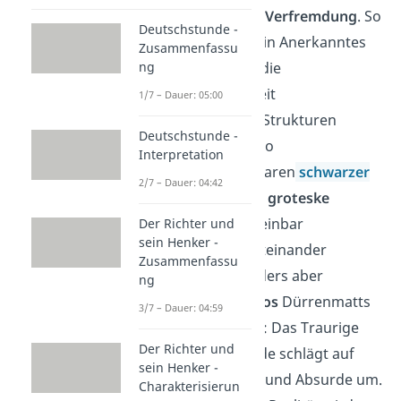
des Stilmittels der
Verfremdung
. So
Deutschstunde -
konnte er allgemein Anerkanntes
Zusammenfassu
ng
hinterfragen und die
Widersprüchlichkeit
1/7 – Dauer: 05:00
gesellschaftlicher Strukturen
Deutschstunde -
offenbaren. Ebenso
Interpretation
charakteristisch waren
schwarzer
2/7 – Dauer: 04:42
Humor,
Satire und groteske
Elemente
, die scheinbar
Der Richter und
sein Henker -
Unvereinbares miteinander
Zusammenfassu
verbinden. Besonders aber
ng
zeichnete das
Chaos
Dürrenmatts
3/7 – Dauer: 04:59
Dramatheorie aus: Das Traurige
Der Richter und
oder Schockierende schlägt auf
sein Henker -
einmal ins Lustige und Absurde um.
Charakterisierun