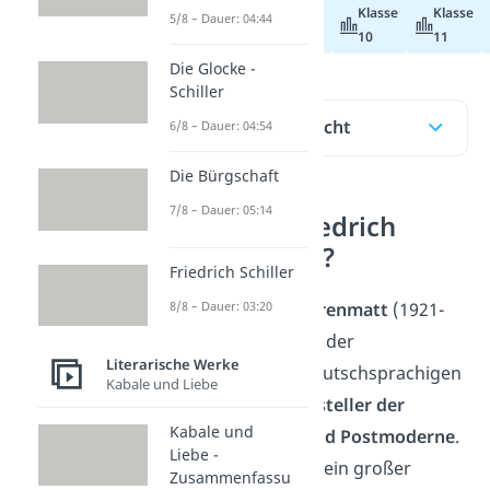
Klasse
Klasse
5/8 – Dauer: 04:44
Abiturvorbereitung
10
11
Die Glocke -
Schiller
Inhaltsübersicht
6/8 – Dauer: 04:54
Die Bürgschaft
7/8 – Dauer: 05:14
Wer war Friedrich
Dürrenmatt?
Friedrich Schiller
8/8 – Dauer: 03:20
Der
Friedrich Dürrenmatt
(1921-
1990) gilt als einer der
Literarische Werke
bedeutendsten deutschsprachigen
Kabale und Liebe
Schweizer Schriftsteller der
Kabale und
Nachkriegszeit und Postmoderne
.
Liebe -
Und das, obwohl sein großer
Zusammenfassu