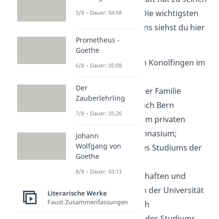
Zeiten viel erlebt. Die wichtigsten
5/8 – Dauer: 04:58
Daten seines Lebens siehst du hier
Prometheus -
auf einen Blick:
Goethe
1921:
Geburt in Konolfingen im
6/8 – Dauer: 05:08
Kanton Bern
Der
1935:
Umzug der Familie
Zauberlehrling
Dürrenmatt nach Bern
7/8 – Dauer: 05:26
1941:
Matura am privaten
Humboldt-Gymnasium;
Johann
Wolfgang von
Aufnahme eines Studiums der
Goethe
Philosophie,
8/8 – Dauer: 03:13
Naturwissenschaften und
Germanistik an der Universität
Literarische Werke
Faust Zusammenfassungen
Bern und Zürich
1946:
Abbruch des Studiums,