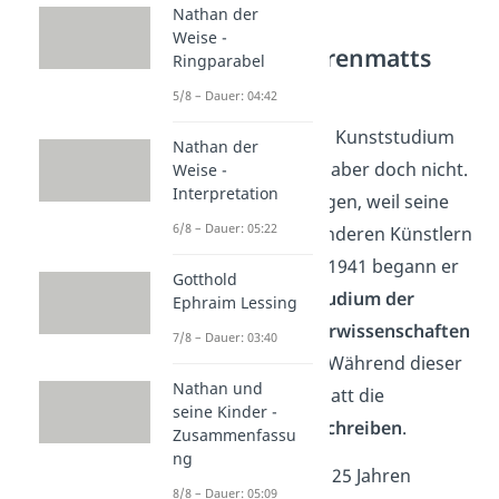
Nathan der
Weise -
Friedrich Dürrenmatts
Ringparabel
Studienzeit
5/8 – Dauer: 04:42
Zum angestrebten Kunststudium
Nathan der
kam es schließlich aber doch nicht.
Weise -
Interpretation
Vermutlich deswegen, weil seine
6/8 – Dauer: 05:22
Malerei von den anderen Künstlern
abgelehnt wurde. 1941 begann er
Gotthold
stattdessen ein
Studium der
Ephraim Lessing
Philosophie, Naturwissenschaften
7/8 – Dauer: 03:40
und Germanistik
. Während dieser
Nathan und
Zeit fand Dürrenmatt die
seine Kinder -
Inspiration zum Schreiben
.
Zusammenfassu
ng
Mit gerade einmal 25 Jahren
8/8 – Dauer: 05:09