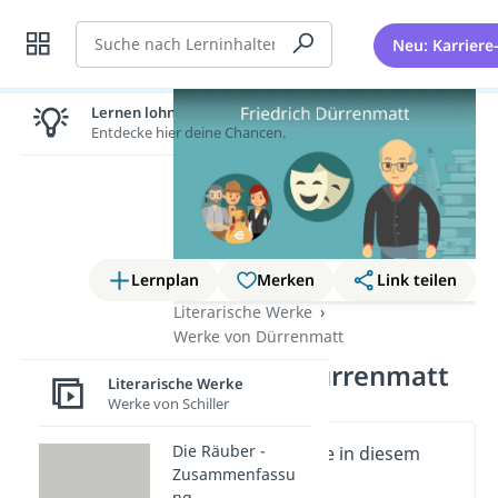
Suche
Neu: Karriere
Lernen lohnt sich!
Entdecke hier deine Chancen.
Lernplan
Merken
Link teilen
Literarische Werke
Werke von Dürrenmatt
Friedrich Dürrenmatt
Literarische Werke
Werke von Schiller
Die Räuber -
Wichtige Inhalte in diesem
Zusammenfassu
Video
ng