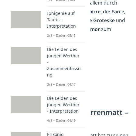
der Schweizer vor allem durch
Stilmittel wie
die Satire, die Farce,
Iphigenie auf
Tauris -
das Paradoxon, die Groteske
und
Interpretation
den schwarzen Humor
zum
2/8 – Dauer: 05:13
Ausdruck.
Die Leiden des
jungen Werther
-
Zusammenfassu
ng
3/8 – Dauer: 04:17
Die Leiden des
jungen Werther
Friedrich Dürrenmatt –
- Interpretation
Biografie
4/8 – Dauer: 04:19
Erlkönig
Friedrich Dürrenmatt hat zu seinen