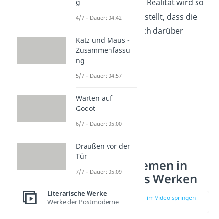
Auch die tragische Realität wird so
g
übertrieben dargestellt, dass die
4/7 – Dauer: 04:42
Zuschauer nur noch darüber
Katz und Maus -
lachen können.
Zusammenfassu
ng
5/7 – Dauer: 04:57
Warten auf
Godot
6/7 – Dauer: 05:00
Draußen vor der
Tür
Zentrale Themen in
7/7 – Dauer: 05:09
Dürrenmatts Werken
Literarische Werke
zur Stelle im Video springen
Werke der Postmoderne
(01:17)