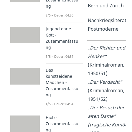
Bern und Zürich
ng
2/5 – Dauer: 04:30
Epoche
Nachkriegsliteratur
Postmoderne
Jugend ohne
Gott -
Zusammenfassu
ng
Bekannteste
„Der Richter und se
Werke
Henker“
3/5 – Dauer: 04:57
(Kriminalroman,
Das
1950/51)
kunstseidene
„Der Verdacht“
Mädchen -
Zusammenfassu
(Kriminalroman,
ng
1951/52)
4/5 – Dauer: 04:34
„Der Besuch der
alten Dame“
Hiob -
Zusammenfassu
(tragische Komödie
ng