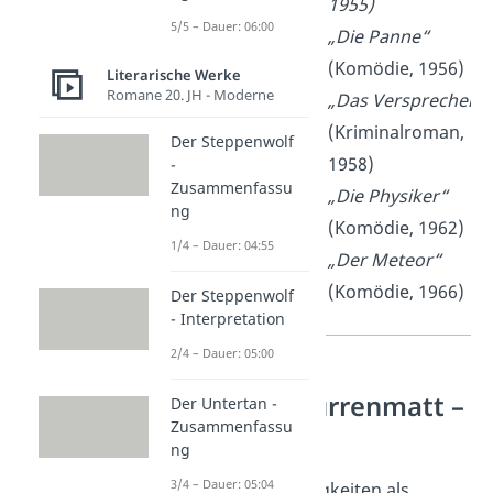
1955)
5/5 – Dauer: 06:00
„Die Panne“
(Komödie, 1956)
Literarische Werke
Romane 20. JH - Moderne
„Das Versprechen“
(Kriminalroman,
Der Steppenwolf
1958)
-
Zusammenfassu
„Die Physiker“
ng
(Komödie, 1962)
1/4 – Dauer: 04:55
„Der Meteor“
(Komödie, 1966)
Der Steppenwolf
- Interpretation
2/4 – Dauer: 05:00
Friedrich Dürrenmatt –
Der Untertan -
Zusammenfassu
Werke
ng
3/4 – Dauer: 05:04
Dürrenmatts Fähigkeiten als