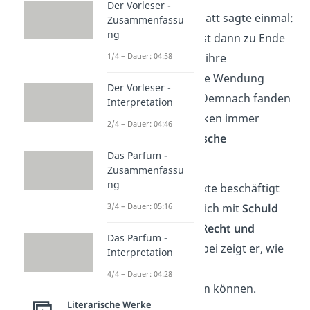
Der Vorleser -
Friedrich Dürrenmatt sagte einmal:
Zusammenfassu
ng
„Eine Geschichte ist dann zu Ende
1/4 – Dauer: 04:58
gedacht, wenn sie ihre
schlimmstmögliche Wendung
Der Vorleser -
genommen hat.“ Demnach fanden
Interpretation
sich in seinen Werken immer
2/4 – Dauer: 04:46
wieder
pessimistische
Das Parfum -
Grundthemen.
Zusammenfassu
ng
In vielen seiner Texte beschäftigt
3/4 – Dauer: 05:16
der Schriftsteller sich mit
Schuld
und Sühne
sowie
Recht und
Das Parfum -
Gerechtigkeit
. Dabei zeigt er, wie
Interpretation
weit die Begriffe
4/4 – Dauer: 04:28
auseinanderklaffen können.
Literarische Werke