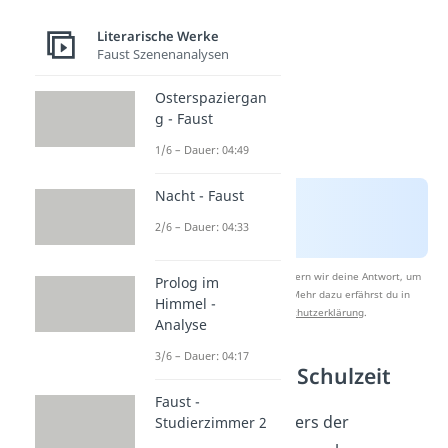
Literarische Werke
Faust Szenenanalysen
Osterspaziergan
g - Faust
1/6 – Dauer: 04:49
Nacht - Faust
2/6 – Dauer: 04:33
Nach Beantwortung speichern wir deine Antwort, um
Prolog im
Studyflix zu verbessern. Mehr dazu erfährst du in
Himmel -
unserer
Datenschutzerklärung
.
Analyse
3/6 – Dauer: 04:17
Kindheit und Schulzeit
Faust -
Als Sohn des Pfarrers der
Studierzimmer 2