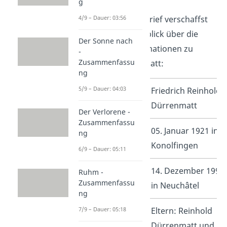
g
4/9 – Dauer: 03:56
Mit diesem Steckbrief verschaffst
du dir einen Überblick über die
Der Sonne nach
wichtigsten Informationen zu
-
Zusammenfassu
Friedrich Dürrenmatt:
ng
5/9 – Dauer: 04:03
Name
Friedrich Reinhold
Dürrenmatt
Der Verlorene -
Zusammenfassu
Geburt
05. Januar 1921 in
ng
Konolfingen
6/9 – Dauer: 05:11
Tod
14. Dezember 1990
Ruhm -
Zusammenfassu
in Neuchâtel
ng
7/9 – Dauer: 05:18
Familie
Eltern: Reinhold
Dürrenmatt und