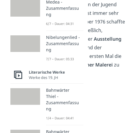
Medea -
der starken Kritik in der Jugend
Zusammenfassu
hatte er seine Kunst immer sehr
ng
privat gehalten. Aber 1976 schaffte
6/7 – Dauer: 04:31
es ein Freund schließlich,
Nibelungenlied -
Dürrenmatt zu einer
Ausstellung
Zusammenfassu
zu überreden — und der
ng
Öffentlichkeit zum ersten Mal die
7/7 – Dauer: 05:33
Bewunderung seiner Malerei
zu
Literarische Werke
erlauben.
Werke des 19. JH
Bahnwärter
Thiel -
Zusammenfassu
ng
1/4 – Dauer: 04:41
Bahnwärter