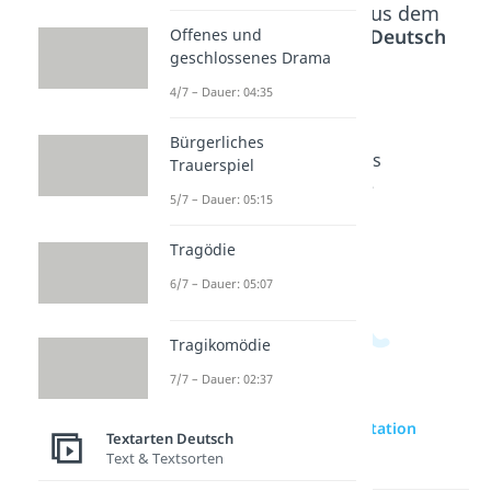
Offenes und
zur Videoseite: Interpretation
geschlossenes Drama
schreiben
4/7 – Dauer: 04:35
Bürgerliches
Beliebte Inhalte aus dem
Trauerspiel
Bereich
Textarten Deutsch
5/7 – Dauer: 05:15
Interpr
Parabel
Interpr
Tragödie
etation
Interpr
etation
6/7 – Dauer: 05:07
literaris
etation
Kurzges
cher
-
chichte
Texte
Beispiel
Dauer:
Tragikomödie
05:05
Dauer:
Dauer:
7/7 – Dauer: 02:37
04:45
04:48
Textarten Deutsch
Text & Textsorten