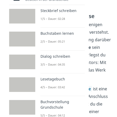
Steckbrief schreiben
Deutungshypothese
1/5 – Dauer: 02:28
Dann erläuterst du in wenigen
Sätzen, wie du den Text verstehst.
Buchstaben lernen
Du stellst eine Vermutung darüber
2/5 – Dauer: 05:21
an, was die
Kernaussage
sein
könnte. Außerdem überlegst du
Dialog schreiben
dir die
Intention
des Autors: Mit
3/5 – Dauer: 04:35
welcher Absicht hat er das Werk
verfasst?
Lesetagebuch
4/5 – Dauer: 03:42
Die
Deutungshypothese
ist eine
Behauptung, die du im Anschluss
Buchvorstellung
begründest. Dazu nutzt du die
Grundschule
Ergebnisse, die du bei deiner
5/5 – Dauer: 04:12