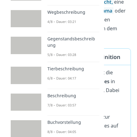
interpretieren: ein
Gedicht,
eine
Kurzgeschichte,
ein
Drama
oder
Wegbeschreibung
ein Buch(kapitel). Bei allen
4/8 – Dauer: 03:21
Textarten gehst du nach dem
gleichen Muster vor.
Gegenstandsbeschreib
ung
5/8 – Dauer: 03:28
Interpretation Definition
Tierbeschreibung
Eine Interpretation ist die
6/8 – Dauer: 04:17
Auslegung eines Textes
in
Form eines Aufsatzes. Dabei
Beschreibung
stellst du anhand von
7/8 – Dauer: 03:57
Textbelegen eine
Deutungshypothese zur
Buchvorstellung
Kernaussage des Textes auf
8/8 – Dauer: 04:05
und diskutierst sie.