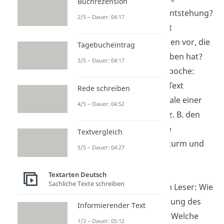
Buchrezension
Umstände der Entstehung?
2/5 – Dauer: 04:17
Kommen im Text
Ereignisse/Figuren vor, die
Tagebucheintrag
es wirklich gegeben hat?
3/5 – Dauer: 04:17
Merkmale der Epoche:
Erkennst du im Text
Rede schreiben
typische Merkmale einer
4/5 – Dauer: 04:52
Epoche wieder, z. B. den
Fokus auf starke
Textvergleich
Emotionen im Sturm und
5/5 – Dauer: 04:27
Drang?
Eigene Deutung
Textarten Deutsch
Sachliche Texte schreiben
Wirkung auf den Leser: Wie
wirkt die Gestaltung des
Informierender Text
Textes auf dich? Welche
1/3 – Dauer: 05:12