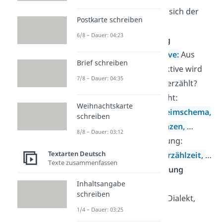
Abschnitte lässt sich der
Postkarte schreiben
Text einteilen?
6/8 – Dauer: 04:23
Formale Gestaltung
Erzählperspektive:
Aus
Brief schreiben
welcher Perspektive wird
7/8 – Dauer: 04:35
das Geschehen erzählt?
bei einem Gedicht:
Weihnachtskarte
Gedichtform,
Reimschema,
schreiben
Versmaß,
Kadenzen,
…
8/8 – Dauer: 03:12
bei einer Erzählung:
Textarten Deutsch
Erzählebenen,
Erzählzeit,
…
Texte zusammenfassen
Sprachliche Gestaltung
Art der Sprache:
Inhaltsangabe
schreiben
Alltagssprache, Dialekt,
1/4 – Dauer: 03:25
Hochsprache …