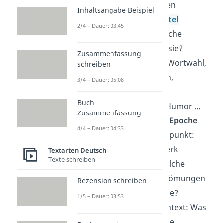
Stilmittel: Werden
Inhaltsangabe Beispiel
rhetorische Mittel
2/4 – Dauer: 03:45
verwendet? Welche
Wirkung haben sie?
Zusammenfassung
Auffälligkeiten: Wortwahl,
schreiben
Wiederholungen,
3/4 – Dauer: 05:08
Betonungen,
Buch
Widersprüche, Humor …
Zusammenfassung
Einordnung in eine Epoche
4/4 – Dauer: 04:33
Entstehungszeitpunkt:
Wann ist das Werk
Textarten Deutsch
Texte schreiben
entstanden? Welche
literarischen Strömungen
Rezension schreiben
kommen in Frage?
1/5 – Dauer: 03:53
Historischer Kontext: Was
weißt du über die