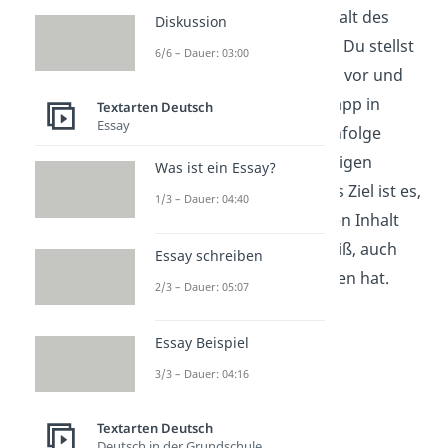
Inhaltsangabe
den Inhalt des
Diskussion
Textes kurz zusammen. Du stellst
6/6 – Dauer: 03:00
die wichtigsten
Figuren
vor und
gibst die
Ereignisse
knapp in
Textarten Deutsch
Essay
chronologischer
Reihenfolge
wieder, also in der richtigen
Was ist ein Essay?
zeitlichen Ordnung. Das Ziel ist es,
1/3 – Dauer: 04:40
dass dein Leser über den Inhalt
des Textes Bescheid weiß, auch
Essay schreiben
wenn er ihn nicht gelesen hat.
2/3 – Dauer: 05:07
Essay Beispiel
3/3 – Dauer: 04:16
Textarten Deutsch
Deutsch in der Grundschule