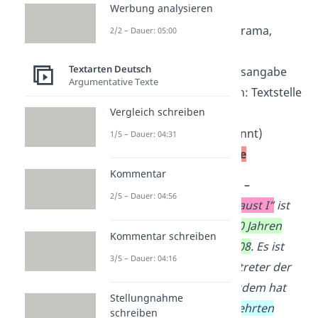
Werbung analysieren
Erscheinungsjahr
Textgattung,
z. B. Drama,
2/2 – Dauer: 05:00
Gedicht, Roman
Textarten Deutsch
Thema
/kurze Inhaltsangabe
Argumentative Texte
Bei Textausschnitten: Textstelle
einordnen
Vergleich schreiben
Epoche
(wenn bekannt)
1/5 – Dauer: 04:31
Deutungshypothese
Kommentar
Interpretation Beispiel –
2/5 – Dauer: 04:56
Einleitung:
Goethes
„Faust I“
ist
bereits vor mehr als 200 Jahren
Kommentar schreiben
erschienen, nämlich 1808
. Es ist
3/5 – Dauer: 04:16
damit ein typischer Vertreter der
Weimarer Klassik
. Trotzdem hat
Stellungnahme
das
Drama
um den Gelehrten
schreiben