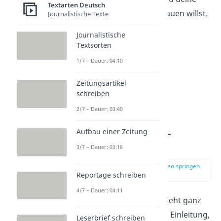
Textarten Deutsch
Interpretation aufbauen willst.
Journalistische Texte
Journalistische
Textsorten
1/7 – Dauer: 04:10
Zeitungsartikel
schreiben
2/7 – Dauer: 03:40
Interpretation –
Aufbau einer Zeitung
Aufbau
3/7 – Dauer: 03:18
zur Stelle im Video springen
(00:42)
Reportage schreiben
4/7 – Dauer: 04:11
Eine Interpretation besteht ganz
klassisch aus den Teilen Einleitung,
Leserbrief schreiben