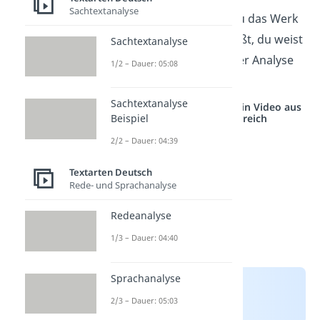
Sachtextanalyse
Anschließend kannst du das Werk
interpretieren
. Das heißt, du weist
Sachtextanalyse
den Ergebnissen aus der Analyse
1/2 – Dauer: 05:08
eine Bedeutung zu.
Sachtextanalyse
Studyflix vernetzt: Hier ein Video aus
Beispiel
einem anderen Bereich
2/2 – Dauer: 04:39
Textarten Deutsch
Rede- und Sprachanalyse
Redeanalyse
1/3 – Dauer: 04:40
Sprachanalyse
2/3 – Dauer: 05:03