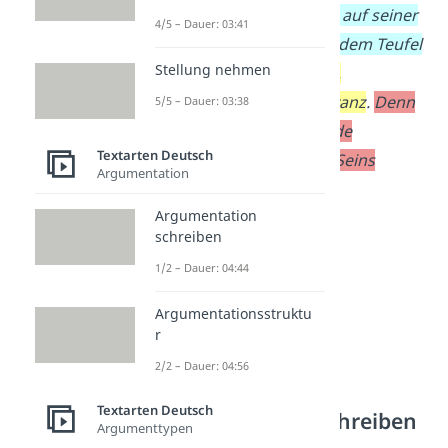
Heinrich Faust, der sich auf seiner
4/5 – Dauer: 03:41
Suche nach Erkenntnis dem Teufel
Stellung nehmen
verschreibt
,
auch im 21.
Jahrhundert noch Relevanz
.
Denn
5/5 – Dauer: 03:38
es werden grundlegende
Textarten Deutsch
Probleme des Mensch-Seins
Argumentation
behandelt
.
Argumentation
schreiben
1/2 – Dauer: 04:44
Argumentationsstruktu
r
2/2 – Dauer: 04:56
Textarten Deutsch
Interpretation schreiben
Argumenttypen
– Hauptteil