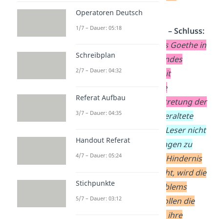
Gegenwart
?
Operatoren Deutsch
1/7 – Dauer: 05:18
Interpretation Beispiel – Schluss:
Es hat sich gezeigt, dass Goethe in
Schreibplan
„Faust I“ ein grundlegendes
2/7 – Dauer: 04:32
Problem der Menschheit
behandelt: Die ständige
Referat Aufbau
Missachtung und Übertretung der
3/7 – Dauer: 04:35
eigenen Grenzen.
Die veraltete
Sprache macht es dem Leser nicht
Handout Referat
immer leicht, den Aussagen zu
4/7 – Dauer: 05:24
folgen.
Hat man dieses Hindernis
aber hinter sich gebracht, wird die
Stichpunkte
Zeitlosigkeit dieses Problems
5/7 – Dauer: 03:12
sichtbar. Auch heute wollen die
Menschen sich nicht an ihre