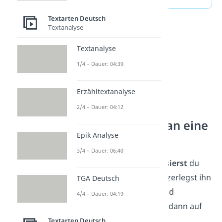
Textarten Deutsch
Textanalyse
Textanalyse
1/4 – Dauer: 04:39
Erzähltextanalyse
2/4 – Dauer: 04:12
Wie schreibt man eine
Epik Analyse
Interpretation?
3/4 – Dauer: 06:40
Im ersten Schritt
analysierst
du
den Text. Das heißt, du zerlegst ihn
TGA Deutsch
in seine Bestandteile und
4/4 – Dauer: 04:19
untersuchst das Ganze dann auf
bestimmte Merkmale.
Textarten Deutsch