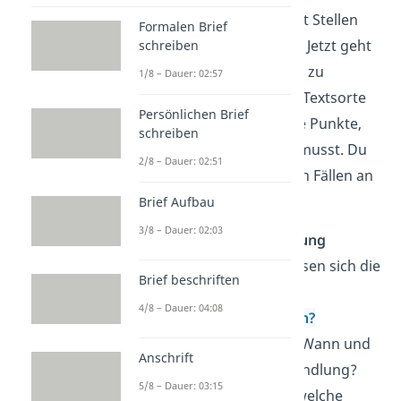
Deutungshypothese mit Stellen
Formalen Brief
aus dem Werk belegen. Jetzt geht
schreiben
es also darum, den Text zu
1/8 – Dauer: 02:57
interpretieren
. Je nach Textsorte
Persönlichen Brief
gibt es unterschiedliche Punkte,
schreiben
die du dabei beachten musst. Du
2/8 – Dauer: 02:51
kannst dich aber in allen Fällen an
dieses Schema halten:
Brief Aufbau
3/8 – Dauer: 02:03
Inhaltliche Gestaltung
Figuren: Wie lassen sich die
Brief beschriften
Hauptfiguren
4/8 – Dauer: 04:08
charakterisieren?
Raum und Zeit: Wann und
Anschrift
wo spielt die Handlung?
5/8 – Dauer: 03:15
Gliederung: In welche