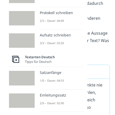
Stimmung wird dadurch
hervorgerufen?
Protokoll schreiben
Ähnlichkeit zu anderen
2/3 – Dauer: 04:49
Werken
Intention: Welche Aussage
Aufsatz schreiben
transportiert der Text? Was
3/3 – Dauer: 03:20
wollte der Autor
ausdrücken?
Textarten Deutsch
Tipps für Deutsch
Tipps
Satzanfänge
1/6 – Dauer: 04:53
Du sollst diese Punkte nie
einfach nur aufzählen,
Einleitungssatz
sondern immer gleich
2/6 – Dauer: 02:00
interpretieren
, also
deuten.