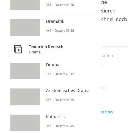
vorbereitet! Wenn du eine
3/4 – Dauer: 03:50
Kurzgeschichte interpretieren
musst, dann schau dir schnell noch
Dramatik
unser
Video
dazu an!
4/4 – Dauer: 03:56
Textarten Deutsch
Drama
Drama
1/7 – Dauer: 05:12
Aristotelisches Drama
Zum Video: Interpretation
Kurzgeschichte
2/7 – Dauer: 04:55
Katharsis
3/7 – Dauer: 03:45