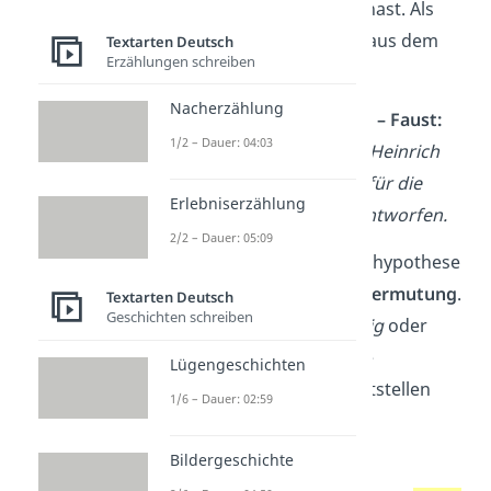
Textanalyse erarbeitet hast. Als
Beleg dienen dir Zitate aus dem
Textarten Deutsch
Erzählungen schreiben
Text.
Nacherzählung
Interpretation Beispiel – Faust:
1/2 – Dauer: 04:03
Goethe hat seine Figur Heinrich
Faust als Stellvertreter für die
Erlebniserzählung
gesamte Menschheit entworfen.
2/2 – Dauer: 05:09
Wichtig:
Eine Deutungshypothese
bleibt immer nur eine
Vermutung
.
Textarten Deutsch
Geschichten schreiben
Es gibt dabei kein
Richtig
oder
Falsch
– du musst deine
Lügengeschichten
Vermutung nur mit Textstellen
1/6 – Dauer: 02:59
belegen können.
Bildergeschichte
Manchmal ist deine