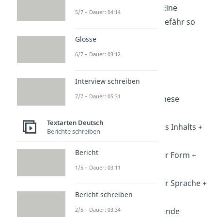
Hauptteil und Schluss. Eine
5/7 – Dauer: 04:14
Gliederung
könnte ungefähr so
aussehen:
Glosse
6/7 – Dauer: 03:12
Einleitung
Hauptteil
Interview schreiben
2.1 Inhaltsangabe
7/7 – Dauer: 05:31
2.2 Deutungshypothese
2.3 Interpretation
Textarten Deutsch
2.3.1 Analyse des Inhalts +
Berichte schreiben
Interpretation
Bericht
2.3.2 Analyse der Form +
1/5 – Dauer: 03:11
Interpretation
2.3.3 Analyse der Sprache +
Bericht schreiben
Interpretation
2/5 – Dauer: 03:34
2.3.4 Abschließende