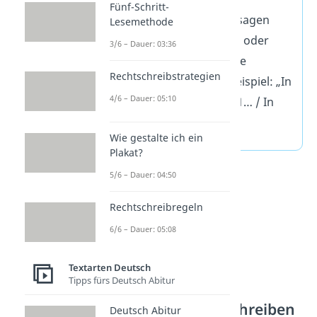
Fünf-Schritt-
Belege
deine Aussagen
Lesemethode
immer mit Zitaten oder
3/6 – Dauer: 03:36
Verweisen auf eine
Rechtschreibstrategien
Textstelle! Zum Beispiel: „In
4/6 – Dauer: 05:10
Zeile 33 auf Seite 1… / In
Vers 12 …“
Wie gestalte ich ein
Plakat?
5/6 – Dauer: 04:50
Rechtschreibregeln
6/6 – Dauer: 05:08
Textarten Deutsch
Tipps fürs Deutsch Abitur
Interpretation schreiben
Deutsch Abitur