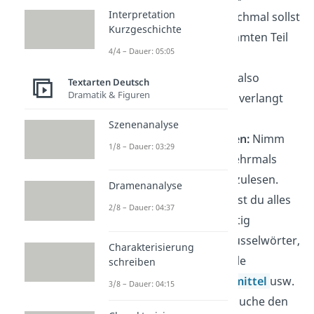
Interpretation
interpretieren. Manchmal sollst
Kurzgeschichte
du nur einen bestimmten Teil
4/4 – Dauer: 05:05
oder ein Merkmal
untersuchen. Finde also
Textarten Deutsch
Dramatik & Figuren
heraus, was von dir verlangt
wird.
Szenenanalyse
Lesen und Markieren:
Nimm
1/8 – Dauer: 03:29
dir Zeit, den Text mehrmals
aufmerksam durchzulesen.
Dramenanalyse
Beim Lesen markierst du alles
2/8 – Dauer: 04:37
farbig, was dir wichtig
erscheint, z. B. Schlüsselwörter,
Charakterisierung
sprachliche / formale
schreiben
Auffälligkeiten,
Stilmittel
usw.
3/8 – Dauer: 04:15
Textanalyse:
Untersuche den