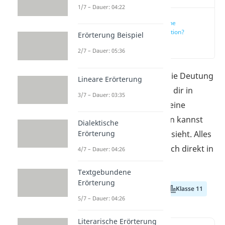
1/7 – Dauer: 04:22
Was ist eine
Interpretation?
Erörterung Beispiel
(00:13)
2/7 – Dauer: 05:36
Eine Interpretation ist die Deutung
Lineare Erörterung
eines Textes. Wir zeigen dir in
3/7 – Dauer: 03:35
diesem Beitrag, wie du eine
Interpretation schreiben kannst
Dialektische
Erörterung
und wie der Aufbau aussieht.
Alles
Wichtige erfährst du auch direkt in
4/7 – Dauer: 04:26
unserem
Video!
Textgebundene
Erörterung
Klasse 9
Klasse 10
Klasse 11
5/7 – Dauer: 04:26
Literarische Erörterung