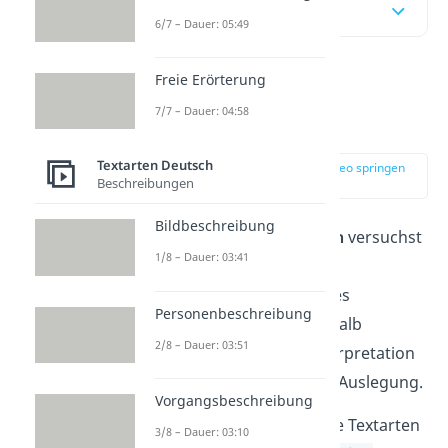
Inhaltsübersicht
6/7 – Dauer: 05:49
Freie Erörterung
Was ist eine
7/7 – Dauer: 04:58
Interpretation?
Textarten Deutsch
zur Stelle im Video springen
Beschreibungen
(00:13)
Bildbeschreibung
Bei einer
Interpretation
versuchst
1/8 – Dauer: 03:41
du, die
Bedeutung
und
die
Wirkung
eines Textes
Personenbeschreibung
nachzuvollziehen. Deshalb
2/8 – Dauer: 03:51
bezeichnest du die Interpretation
auch als Deutung oder Auslegung.
Vorgangsbeschreibung
Du kannst verschiedene Textarten
3/8 – Dauer: 03:10