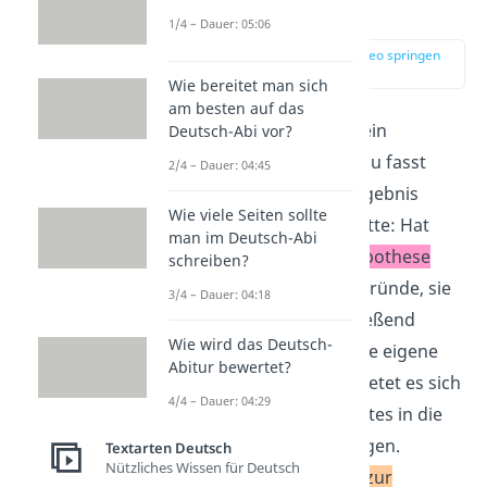
– Schluss
1/4 – Dauer: 05:06
zur Stelle im Video springen
(04:22)
Wie bereitet man sich
am besten auf das
Zum Schluss ziehst du ein
Deutsch-Abi vor?
abschließendes
Fazit
. Du fasst
2/4 – Dauer: 04:45
zusammen, welches Ergebnis
Wie viele Seiten sollte
deine Interpretation hatte: Hat
man im Deutsch-Abi
sich deine
Deutungshypothese
schreiben?
bestätigt oder gibt es Gründe, sie
3/4 – Dauer: 04:18
zu widerlegen? Abschließend
Wie wird das Deutsch-
kannst du sachlich deine eigene
Abitur bewertet?
Meinung
äußern. Oft bietet es sich
4/4 – Dauer: 04:29
an, die Aussage des Textes in die
heutige Zeit zu übertragen.
Textarten Deutsch
Nützliches Wissen für Deutsch
Welchen
Bezug gibt es zur