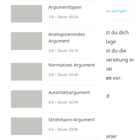
Argumenttypen
zur Stelle im Video springen
(02:40)
1/6 – Dauer: 05:24
In deinem Hauptteil setzt du dich
Analogisierendes
Argument
intensiv mit der Textvorlage
auseinander. Jetzt kannst du die
2/6 – Dauer: 03:10
Notizen aus deiner Vorbereitung in
Normatives Argument
ganze Sätze fassen. Dabei
3/6 – Dauer: 02:44
gehst du in
drei Schritten
vor:
Inhaltsangabe,
Autoritätsargument
Deutungshypothese und
4/6 – Dauer: 02:54
Interpretation.
Strohmann-Argument
Inhaltsangabe
5/6 – Dauer: 03:00
Zuerst fasst du wie bei einer