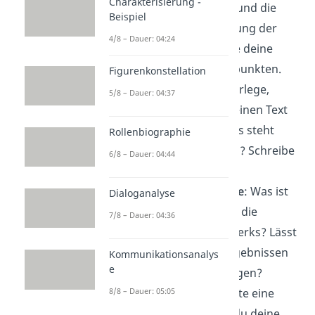
Charakterisierung -
Inhalt, die Struktur und die
Beispiel
sprachliche Gestaltung der
4/8 – Dauer: 04:24
Textvorlage. Notiere deine
Ergebnisse in Stichpunkten.
Figurenkonstellation
Interpretieren:
Überlege,
5/8 – Dauer: 04:37
warum der Autor seinen Text
so gestaltet hat. Was steht
Rollenbiographie
zwischen den Zeilen? Schreibe
6/8 – Dauer: 04:44
deine Ideen auf.
Deutungshypothese
: Was ist
Dialoganalyse
deiner Ansicht nach die
7/8 – Dauer: 04:36
Kernaussage des Werks? Lässt
sich das mit den Ergebnissen
Kommunikationsanalys
e
deiner Analyse belegen?
Gliederung:
Erarbeite eine
8/8 – Dauer: 05:05
Struktur, nach der du deine