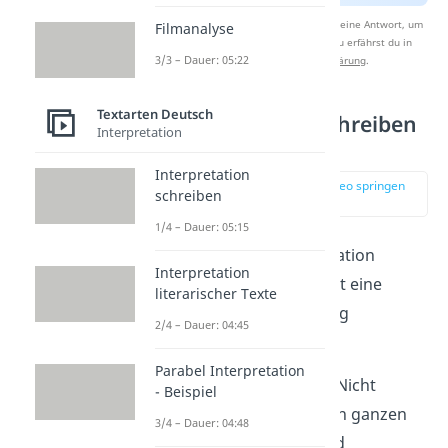
Nach Beantwortung speichern wir deine Antwort, um
Filmanalyse
Studyflix zu verbessern. Mehr dazu erfährst du in
3/3 – Dauer: 05:22
unserer
Datenschutzerklärung
.
Textarten Deutsch
Interpretation schreiben
Interpretation
– Vorbereitung
Interpretation
zur Stelle im Video springen
schreiben
(00:52)
1/4 – Dauer: 05:15
Um eine gute Interpretation
Interpretation
schreiben zu können, ist eine
literarischer Texte
gründliche Vorbereitung
2/4 – Dauer: 04:45
besonders wichtig:
Parabel Interpretation
Aufgabenstellung:
Nicht
- Beispiel
immer
musst du
den ganzen
3/4 – Dauer: 04:48
Text analysieren und