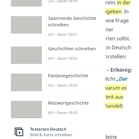
2/6 – Dauer: 04:59
Deutungshypothese bereits
in der
Aufgabenstellung vorgegeben
. In
Spannende Geschichte
diesem Fall erhältst du eine Frage
schreiben
zum Text, die du mit deiner
3/6 – Dauer: 03:51
Interpretation beantworten sollst.
Solche Fragestellungen in Deutsch
Geschichten schreiben
kannst du dir etwa so vorstellen:
4/6 – Dauer: 03:52
Interpretation Beispiel – Erlkönig:
Fantasiegeschichte
Analysiere Goethes Gedicht
„Der
5/6 – Dauer: 03:53
Erlkönig“
und
erkläre, warum es
sich um ein typisches Werk aus
Reizwortgeschichte
dem Sturm und Drang handelt
.
6/6 – Dauer: 05:03
Interpretation
Textarten Deutsch
Brief & Karte schreiben
Anschließend sollst du deine