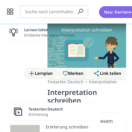
Suche
Neu: Karriere
Lernen lohnt sich!
Entdecke hier deine Chancen.
Lernplan
Merken
Link teilen
Textarten Deutsch
Interpretation
Interpretation
schreiben
Textarten Deutsch
Erörterung
Wichtige Inhalte in diesem
Erörterung schreiben
Video