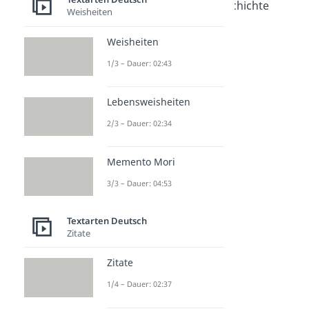
Interpretation schreiben
Weisheiten
Dauer: 05:15
Interpretation literarischer Texte
Weisheiten
Dauer: 04:45
Parabel Interpretation - Beispiel
1/3 – Dauer: 02:43
Dauer: 04:48
Interpretation Kurzgeschichte
Lebensweisheiten
Dauer: 05:05
2/3 – Dauer: 02:34
Memento Mori
3/3 – Dauer: 04:53
Textarten Deutsch
Zitate
Zitate
1/4 – Dauer: 02:37