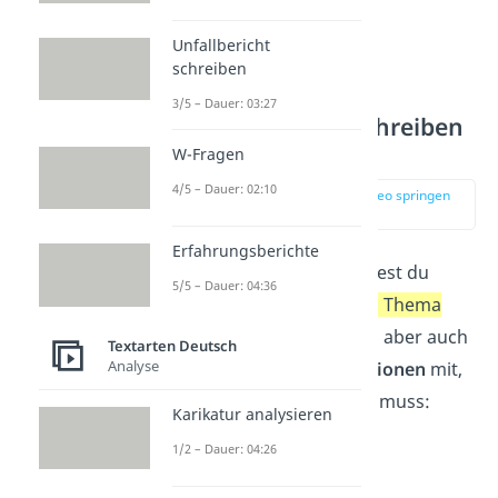
Deutung
Unfallbericht
Schluss/Fazit
schreiben
3/5 – Dauer: 03:27
Interpretation schreiben
– Einleitung
W-Fragen
4/5 – Dauer: 02:10
zur Stelle im Video springen
(01:46)
Erfahrungsberichte
In der Einleitung möchtest du
5/5 – Dauer: 04:36
deinen Leser
zu deinem Thema
hinführen
. Du teilst ihm aber auch
Textarten Deutsch
Analyse
alle wichtigen
Informationen
mit,
die er zum Text kennen muss:
Karikatur analysieren
Titel
des Werkes
1/2 – Dauer: 04:26
Name
des Autors