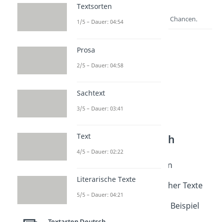
Textsorten
1/5 – Dauer: 04:54
zur Videoseite: Interpretation
schreiben
Prosa
2/5 – Dauer: 04:58
Lernen lohnt sich!
Entdecke hier deine Chancen.
Sachtext
3/5 – Dauer: 03:41
Text
4/5 – Dauer: 02:22
Literarische Texte
Weitere Inhalte:
5/5 – Dauer: 04:21
Textarten Deutsch
Interpretation
Textarten Deutsch