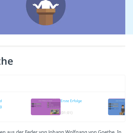
the
d
Erste Erfolge
g
(01:01)
en aus der Feder von Johann Wolfgang von Goethe. In