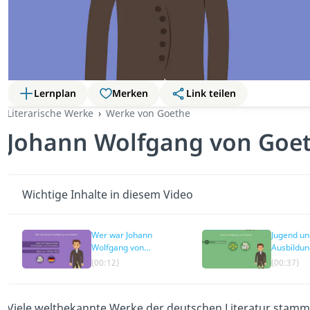
Lernplan
Merken
Link teilen
Literarische Werke
Werke von Goethe
Johann Wolfgang von Goe
Wichtige Inhalte in diesem Video
Wer war Johann
Jugend un
Wolfgang von
Ausbildun
Goethe?
(00:12)
(00:37)
Viele weltbekannte Werke der deutschen Literatur stamm