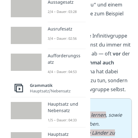
Aussagesatz
Wortgruppe mit „zu“ und einem
2/4 – Dauer: 03:28
Verb im Infinitiv wie zum Beispiel
„
zu lernen
“.
Ausrufesatz
Wichtig:
Steht eine Infinitivgruppe
3/4 – Dauer: 02:56
in einem Satz, trennst du immer mit
Kommas vom Rest ab — oft
vor
der
Aufforderungss
Gruppe und
manchmal auch
atz
danach
. Das Komma hat dabei
4/4 – Dauer: 04:53
nichts mit „sowie“ zu tun, sondern
Grammatik
nur mit der Infinitivgruppe selbst.
Hauptsatz/Nebensatz
Hauptsatz und
➡️ Beispiele
:
Nebensatz
Es ist
wichtig
,
zu lernen
, sowie
1/5 – Dauer: 04:33
regelmäßig zu üben.
Sie
mag es
,
neue Länder zu
Hauptsatz