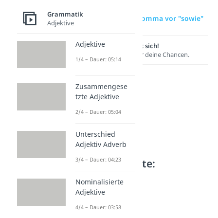
Grammatik
zur Videoseite: Komma vor "sowie"
Adjektive
Adjektive
Lernen lohnt sich!
Entdecke hier deine Chancen.
1/4 – Dauer: 05:14
Zusammengese
tzte Adjektive
2/4 – Dauer: 05:04
Unterschied
Adjektiv Adverb
3/4 – Dauer: 04:23
Weitere Inhalte:
Grammatik
Nominalisierte
Komma vor ...
Adjektive
Komma vor "als"
4/4 – Dauer: 03:58
Dauer: 03:45