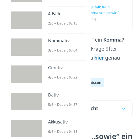
Regelfall: Kein
Komma vor „sowie“
4 Fälle
(00:14)
2/6 – Dauer: 02:15
Kommt
vor
„
sowie
“ ein
Komma
?
Nominativ
Wenn du dir diese Frage öfter
3/6 – Dauer: 05:04
stellst, dann bist du
hier
genau
richtig!
Genitiv
4/6 – Dauer: 05:22
Deutsch Allgemeinwissen
Dativ
5/6 – Dauer: 04:57
Inhaltsübersicht
Akkusativ
6/6 – Dauer: 04:18
Setzt du vor „sowie“ ein