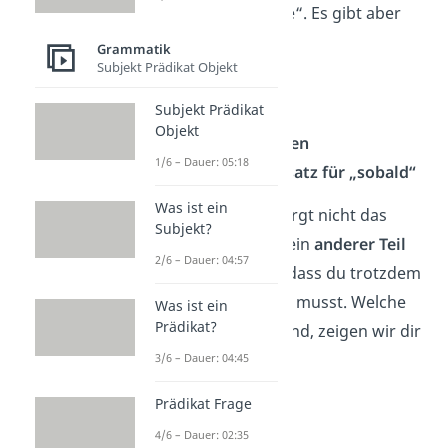
Komma vor „sowie“. Es gibt aber
vier Ausnahmen:
Grammatik
Subjekt Prädikat Objekt
Nebensätze
Subjekt Prädikat
Einschübe
Objekt
Infinitivgruppen
1/6 – Dauer: 05:18
„sowie“ als Ersatz für „sobald“
Was ist ein
In diesen Fällen sorgt nicht das
Subjekt?
„sowie“, sondern ein
anderer Teil
2/6 – Dauer: 04:57
des Satzes
dafür, dass du trotzdem
ein Komma setzen musst. Welche
Was ist ein
Prädikat?
Ausnahmen das sind, zeigen wir dir
jetzt.
3/6 – Dauer: 04:45
Prädikat Frage
4/6 – Dauer: 02:35