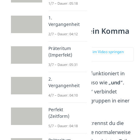
1/7 – Dauer: 05:18
1.
Vergangenheit
Regelfall: Kein Komma
2/7 – Dauer: 04:12
vor „sowie“
Präteritum
zur Stelle im Video springen
(Imperfekt)
(00:14)
3/7 – Dauer: 05:31
Das Wort „sowie“ funktioniert in
2.
vielen Fällen genauso wie „
und
“.
Vergangenheit
Denn auch „sowie“ verbindet
4/7 – Dauer: 04:10
Wörter oder Wortgruppen in einer
Aufzählung.
Perfekt
(Zeitform)
Bei Aufzählungen trennst du die
5/7 – Dauer: 04:18
einzelnen Elemente normalerweise