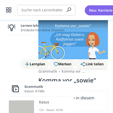
Suche
Neu: Karriere
Lernen lohnt sich!
Entdecke hier deine Chancen.
Lernplan
Merken
Link teilen
Grammatik
Komma vor ...
Komma vor „sowie“
Grammatik
Kasus: 4 Fälle
Wichtige Inhalte in diesem
Kasus
Video
1/6 – Dauer: 03:58