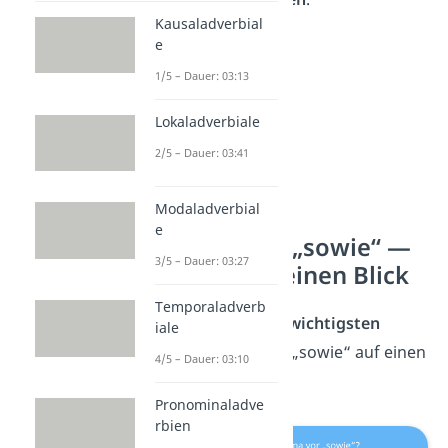
Kausaladverbial
e
1/5 – Dauer: 03:13
Lokaladverbiale
2/5 – Dauer: 03:41
Modaladverbial
e
Komma vor „sowie“ —
3/5 – Dauer: 03:27
Regeln auf einen Blick
Temporaladverb
Hier siehst du die
wichtigsten
iale
Kommaregeln
für „sowie“ auf einen
4/5 – Dauer: 03:10
Blick:
Pronominaladve
rbien