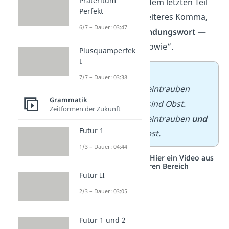
Präteritum
mit Kommas. Vor dem letzten Teil
Perfekt
steht dann kein weiteres Komma,
6/7 – Dauer: 03:47
sondern ein
Verbindungswort
—
also „und“ oder „sowie“.
Plusquamperfek
t
➡️ Beispiel
:
7/7 – Dauer: 03:38
Äpfel, Birnen, Weintrauben
Grammatik
sowie
Orangen sind Obst.
Zeitformen der Zukunft
Äpfel, Birnen, Weintrauben
und
Futur 1
Orangen sind Obst.
1/3 – Dauer: 04:44
Studyflix vernetzt: Hier ein Video aus
einem anderen Bereich
Futur II
2/3 – Dauer: 03:05
Futur 1 und 2