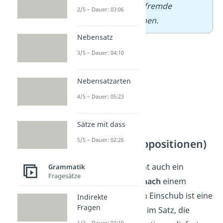
bereisen
, sowie fremde
2/5 – Dauer: 03:06
Sprachen zu lernen.
Nebensatz
3/5 – Dauer: 04:10
Nebensatzarten
4/5 – Dauer: 05:23
Sätze mit dass
5/5 – Dauer: 02:26
Einschübe (Appositionen)
Vor „sowie“ kommt auch ein
Grammatik
Fragesätze
Komma
, wenn es
nach
einem
Einschub
steht. Ein Einschub ist eine
Indirekte
Fragen
Nebenbemerkung im Satz, die
1/2 – Dauer: 03:19