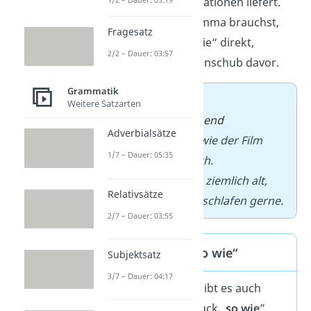
zusätzliche Informationen liefert.
Dass du da ein Komma brauchst,
Fragesatz
liegt nicht an „sowie“ direkt,
2/2 – Dauer: 03:57
sondern an dem Einschub davor.
Grammatik
➡️ Beispiele
:
Weitere Satzarten
Das Buch,
spannend
Adverbialsätze
geschrieben
, sowie der Film
1/7 – Dauer: 05:35
waren erfolgreich.
Die Katze, schon ziemlich alt,
Relativsätze
sowie der Hund schlafen gerne.
2/7 – Dauer: 03:55
Komma bei „so wie“
Subjektsatz
3/7 – Dauer: 04:17
Neben „sowie“ gibt es auch
noch den Ausdruck „
so wie
”.