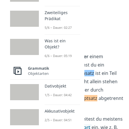
Zweiteiliges
Prädikat
5/6 – Dauer: 02:27
Was ist ein
Nebensätze
Objekt?
Steht „sowie“
hinter
einem
6/6 – Dauer: 05:19
Nebensatz
,
brauchst du ein
Grammatik
Komma. Ein
Nebensatz
ist ein Teil
Objektarten
des Satzes, der nicht allein stehen
Dativobjekt
kann. Daher muss er durch
1/5 – Dauer: 04:42
Kommas vom
Hauptsatz
abgetrennt
werden.
Akkusativobjekt
Einen Nebensatz leitest du meistens
2/5 – Dauer: 04:51
mit einem
Bindewort
ein, wie z. B.