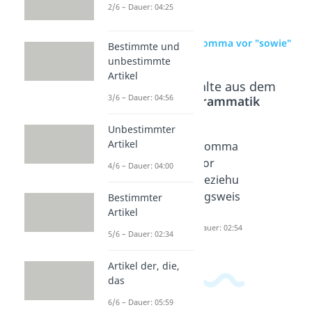
2/6 – Dauer: 04:25
zur Videoseite: Komma vor "sowie"
Bestimmte und
unbestimmte
Artikel
Beliebte Inhalte aus dem
3/6 – Dauer: 04:56
Bereich
Grammatik
Unbestimmter
Artikel
Komma
Komma
Komma
vor
vor
vor
4/6 – Dauer: 04:00
"wie"
"ohne
beziehu
Dauer: 04:22
dass"
ngsweis
Bestimmter
Artikel
Dauer: 02:09
e
Dauer: 02:54
5/6 – Dauer: 02:34
Artikel der, die,
das
6/6 – Dauer: 05:59