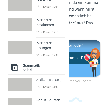
Jetzt weißt du, wann du ein Komma
1/3 – Dauer: 05:48
vor „sowie“ setzt und wann nicht.
Aber wie sieht das eigentlich bei
Wortarten
dem Bindewort „
oder
“ aus? Das
bestimmen
erfährst du
hier!
2/3 – Dauer: 05:18
Wortarten
Übungen
3/3 – Dauer: 05:39
Grammatik
Artikel
Artikel (Wortart)
Zum Video: Komma vor „oder“
1/6 – Dauer: 04:36
Genus Deutsch