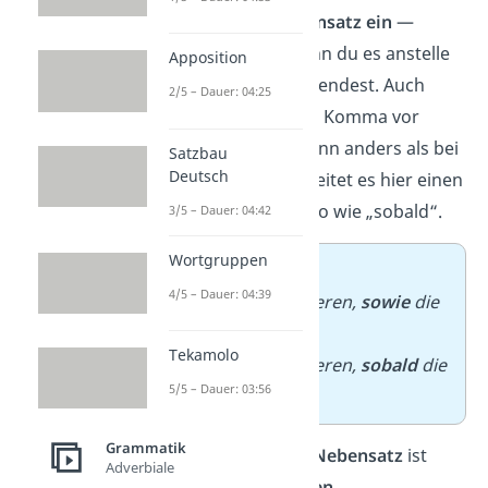
selber einen
Nebensatz ein
—
nämlich dann, wenn du es anstelle
Apposition
von „
sobald
“ verwendest. Auch
2/5 – Dauer: 04:25
dann musst du ein Komma vor
„sowie“ setzen, denn anders als bei
Satzbau
Deutsch
einer Aufzählung leitet es hier einen
Nebensatz ein — so wie „sobald“.
3/5 – Dauer: 04:42
Wortgruppen
➡️ Beispiele
:
4/5 – Dauer: 04:39
Wir gehen spazieren,
sowie
die
Sonne scheint.
Tekamolo
Wir gehen spazieren,
sobald
die
5/5 – Dauer: 03:56
Sonne scheint.
Grammatik
„Sowie“
in
einem Nebensatz
ist
Adverbiale
jedoch relativ
selten
.