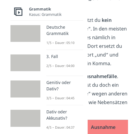
Komma?
Grammatik
Kasus: Grammatik
Normalerweise
setzt du
kein
Deutsche
Komma
vor „sowie“. In den meisten
Grammatik
Fällen benutzt du es nämlich in
1/5 – Dauer: 05:10
einer
Aufzählung
. Dort ersetzt du
mit „sowie“ das Wort „und“ und
3. Fall
brauchst daher kein Komma.
2/5 – Dauer: 04:00
Es gibt jedoch
4 Ausnahmefälle
.
Genitiv oder
Manchmal brauchst du doch ein
Dativ?
Komma vor „sowie“ wegen anderen
3/5 – Dauer: 04:45
Teilen in dem Satz, wie Nebensätzen
oder Einschüben.
Dativ oder
Akkusativ?
Normalfall
Ausnahme
4/5 – Dauer: 04:37