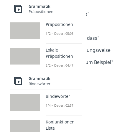
Komma vor "bis"
Grammatik
Dauer: 02:34
Präpositionen
Komma vor "sowie"
Dauer: 03:30
Präpositionen
Komma vor "wie"
Dauer: 04:22
1/2 – Dauer: 05:03
Komma vor "ohne dass"
Dauer: 02:09
Komma vor beziehungsweise
Lokale
Präpositionen
Dauer: 02:54
Komma vor "wie zum Beispiel"
2/2 – Dauer: 04:47
Dauer: 03:36
Grammatik
Bindewörter
Bindewörter
1/4 – Dauer: 02:37
Konjunktionen
Liste