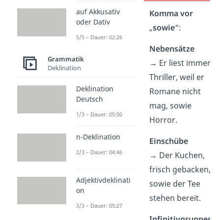
auf Akkusativ
Kein Komma
Komma
vor
oder Dativ
vor
„
sowie
“:
„
sowie
“:
5/5 – Dauer: 02:26
Aufzählungen
Nebensätze
Grammatik
→ Ich mag
→ Er liest immer
Deklination
Katzen,
Thriller, weil er
Deklination
Hunde,
Romane nicht
Deutsch
Pferde sowie
mag, sowie
1/3 – Dauer: 05:00
Hasen.
Horror.
n-Deklination
Einschübe
2/3 – Dauer: 04:46
→ Der Kuchen,
frisch gebacken,
Adjektivdeklinati
sowie der Tee
on
stehen bereit.
3/3 – Dauer: 05:27
Infinitivgruppen