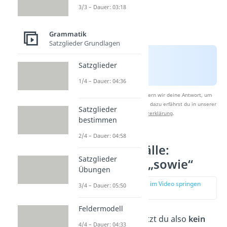
3/3 – Dauer: 03:18
Grammatik
Satzglieder Grundlagen
Satzglieder
1/4 – Dauer: 04:36
Nach Beantwortung speichern wir deine Antwort, um
Studyflix zu verbessern. Mehr dazu erfährst du in unserer
Satzglieder
Datenschutzerklärung
.
bestimmen
2/4 – Dauer: 04:58
Ausnahmefälle:
Satzglieder
Komma vor „sowie“
Übungen
zur Stelle im Video springen
3/4 – Dauer: 05:50
(00:56)
Feldermodell
Normalerweise setzt du also
kein
4/4 – Dauer: 04:33