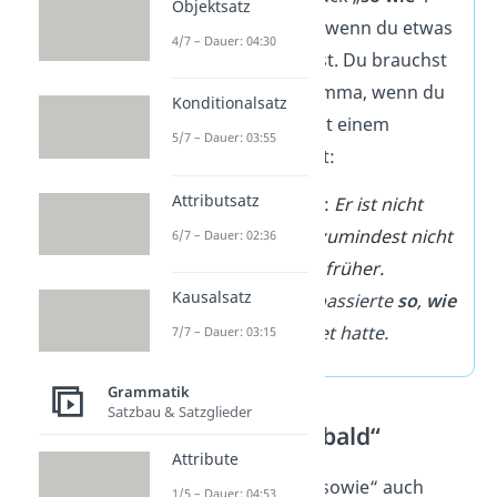
Objektsatz
Den benutzt du, wenn du etwas
4/7 – Dauer: 04:30
vergleichen
willst. Du brauchst
nur dann ein Komma, wenn du
Konditionalsatz
den Vergleich mit einem
5/7 – Dauer: 03:55
Nebensatz
ziehst:
Attributsatz
Kein Komma
:
Er ist nicht
mehr so fit, zumindest nicht
6/7 – Dauer: 02:36
mehr
so wie
früher.
Kausalsatz
Komma
:
Es passierte
so
,
wie
ich befürchtet hatte.
7/7 – Dauer: 03:15
Grammatik
Satzbau & Satzglieder
Ersatz für „sobald“
Attribute
Manchmal
leitet
„sowie“ auch
1/5 – Dauer: 04:53