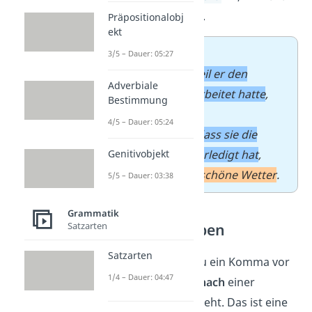
„weil“ oder „dass“.
Präpositionalobj
ekt
➡️ Beispiele
:
3/5 – Dauer: 05:27
Er war müde
,
weil er den
Adverbiale
ganzen Tag gearbeitet hatte
,
Bestimmung
sowie hungrig
.
4/5 – Dauer: 05:24
Sie freute sich
,
dass sie die
Hausaufgaben erledigt hat
,
Genitivobjekt
sowie über das schöne Wetter
.
5/5 – Dauer: 03:38
Grammatik
Infinitivgruppen
Satzarten
Satzarten
Außerdem setzt du ein Komma vor
1/4 – Dauer: 04:47
„sowie“, wenn es
nach
einer
Infinitivgruppe
steht. Das ist eine