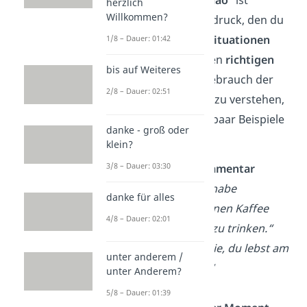
herzlich
Willkommen?
ein vielseitiger Ausdruck, den du
in
verschiedenen Situationen
1/8 – Dauer: 01:42
verwendest. Um den
richtigen
bis auf Weiteres
Kontext
für den Gebrauch der
2/8 – Dauer: 02:51
Abkürzung „lmao“ zu verstehen,
haben wir hier ein paar Beispiele
danke - groß oder
für dich:
klein?
3/8 – Dauer: 03:30
Ironischer Kommentar
Person A: „
Ich habe
danke für alles
vergessen, meinen Kaffee
4/8 – Dauer: 02:01
heute Morgen zu trinken.“
Person B:
„Genie, du lebst am
unter anderem /
Rande! LMAO!“
unter Anderem?
5/8 – Dauer: 01:39