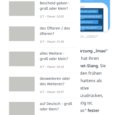
Bescheid geben -
groß oder klein?
2/7 – Dauer: 02:02
des Öfteren / des
öfteren?
Verwendung von „LMAO“
3/7 – Dauer: 01:40
Übrigens:
Die
Abkürzung „lmao“
alles Weitere -
oder auch
„LMAO“
hat ihren
groß oder klein?
Ursprung im
Internet-Slang
. Sie
4/7 – Dauer: 02:24
entwickelte sich in den frühen
desweiteren oder
Tagen des Online-Chattens als
des Weiteren?
eine kurze und kreative
5/7 – Dauer: 02:07
Möglichkeit um auszudrücken,
dass etwas sehr lustig ist.
auf Deutsch - groß
oder klein?
Mittlerweile ist „lmao“
fester