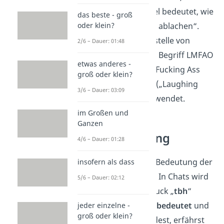
übersetzt so viel bedeutet, wie
das beste - groß
oder klein?
„sich den Arsch ablachen“.
Häufig wird anstelle von
2/6 – Dauer: 01:48
LMAO auch der Begriff LMFAO
etwas anderes -
(„Laughing My Fucking Ass
groß oder klein?
Off“) oder LOL („Laughing
3/6 – Dauer: 03:09
Out Loud“) verwendet.
im Großen und
Ganzen
tbh Abkürzung
4/6 – Dauer: 01:28
Nun kennst du die Bedeutung der
insofern als dass
Abkürzung „lmao“. In Chats wird
5/6 – Dauer: 02:12
oft auch der Ausdruck „
tbh
“
verwendet. Was er
bedeutet
und
jeder einzelne -
groß oder klein?
wie du ihn verwendest, erfährst