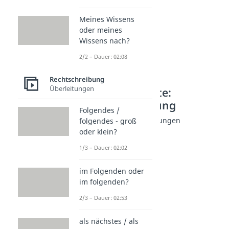
Meines Wissens
oder meines
Wissens nach?
2/2 – Dauer: 02:08
Rechtschreibung
Überleitungen
Weitere Inhalte:
Rechtschreibung
Folgendes /
Jugendworte: Abkürzungen
folgendes - groß
lmao Abkürzung
oder klein?
Dauer: 02:33
1/3 – Dauer: 02:02
tbh Abkürzung
Dauer: 02:06
im Folgenden oder
NPC
im folgenden?
Dauer: 02:45
Sybau
2/3 – Dauer: 02:53
Dauer: 02:21
fml Abkürzung
als nächstes / als
Dauer: 01:29