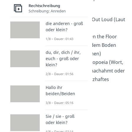
Rechtschreibung
Synonyme:
Schreibung: Anreden
LOL
: Laughing Out Loud (Laut
die anderen - groß
lachen)
oder klein?
ROFL
: Rolling On the Floor
1/8 – Dauer: 01:43
Laughing (Auf dem Boden
du, dir, dich / ihr,
rollend vor Lachen)
euch - groß oder
HAHA
: Onomatopoeia (Wort,
klein?
das den Klang nachahmt oder
2/8 – Dauer: 01:56
imitiert) für herzhaftes
Lachen
Hallo ihr
beiden/Beiden
3/8 – Dauer: 05:16
Sie / sie - groß
oder klein?
4/8 – Dauer: 02:14