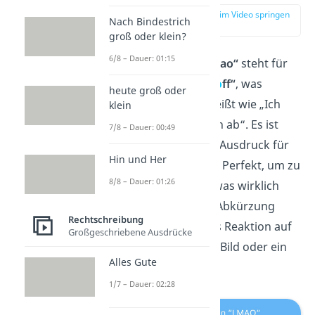
zur Stelle im Video springen
Nach Bindestrich
(00:12)
groß oder klein?
6/8 – Dauer: 01:15
Die Abkürzung
„lmao“
steht für
„
l
aughing
m
y
a
ss
o
ff“
, was
heute groß oder
übersetzt so viel heißt wie „Ich
klein
lache mir den Arsch ab“. Es ist
7/8 – Dauer: 00:49
also der ultimative Ausdruck für
Hin und Her
herzhaftes Lachen. Perfekt, um zu
8/8 – Dauer: 01:26
zeigen, dass du etwas wirklich
witzig findest. Die Abkürzung
Rechtschreibung
kannst du dabei als Reaktion auf
Großgeschriebene Ausdrücke
eine Nachricht, ein Bild oder ein
Alles Gute
Video nutzen.
1/7 – Dauer: 02:28