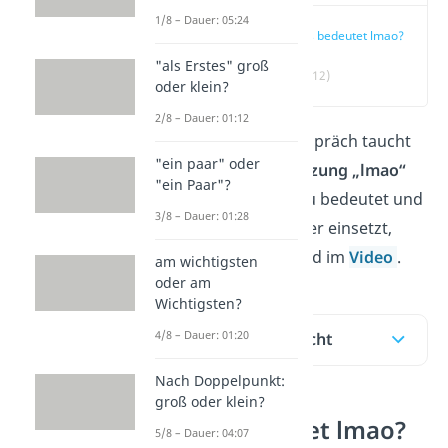
1/8 – Dauer: 05:24
Was bedeutet lmao?
"als Erstes" groß
(00:12)
oder klein?
2/8 – Dauer: 01:12
Mitten im Chat-Gespräch taucht
"ein paar" oder
plötzlich die
Abkürzung „lmao“
"ein Paar"?
auf. Was das genau bedeutet und
3/8 – Dauer: 01:28
wie du „lmao“ clever einsetzt,
erfährst du hier
und im
Video
.
am wichtigsten
oder am
Wichtigsten?
4/8 – Dauer: 01:20
Inhaltsübersicht
Nach Doppelpunkt:
groß oder klein?
Was bedeutet lmao?
5/8 – Dauer: 04:07