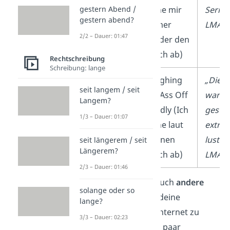
lache mir
Serie
gestern Abend /
gestern abend?
immer
LMAO
2/2 – Dauer: 01:47
wieder den
Arsch ab)
Rechtschreibung
Schreibung: lange
LMAOL
Laughing
„Die F
seit langem / seit
My Ass Off
war
Langem?
Loudly (Ich
geste
1/3 – Dauer: 01:07
lache laut
extre
meinen
lustig,
seit längerem / seit
Längerem?
Arsch ab)
LMAOL
2/3 – Dauer: 01:46
Übrigens:
Es gibt auch
andere
solange oder so
Abkürzungen
, um deine
lange?
Lachmomente im Internet zu
3/3 – Dauer: 02:23
teilen. Hier sind ein paar