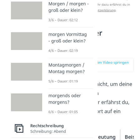
Morgen / morgen -
Studyflix zu verbessern. Mehr dazu erfährst du in
groß oder klein?
unserer
Datenschutzerklärung
.
3/6 – Dauer: 02:12
Varianten der
morgen Vormittag
Abkürzung
- groß oder klein?
lmao/LMAO
4/6 – Dauer: 02:19
zur Stelle im Video springen
Montagmorgen /
(01:03)
Montag morgen?
5/6 – Dauer: 01:19
„LMAO“ reicht dir nicht, um deine
amüsierte Reaktion
morgends oder
auszudrücken? Hier erfährst du,
morgens?
wie du deine Antwort auf ein
6/6 – Dauer: 01:05
neues Level hebst!
Rechtschreibung
Schreibung: Abend
Variante
Bedeutung
Beispi