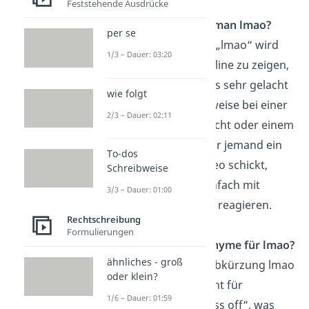
Feststehende Ausdrücke
Wann benutzt man lmao?
per se
Die Abkürzung „lmao“ wird
1/3 – Dauer: 03:20
benutzt, um online zu zeigen,
dass über etwas sehr gelacht
wie folgt
wird. Beispielsweise bei einer
2/3 – Dauer: 02:11
lustigen Nachricht oder einem
Meme. Wenn dir jemand ein
To-dos
amüsantes Video schickt,
Schreibweise
könntest du einfach mit
3/3 – Dauer: 01:00
„LMAO“ darauf reagieren.
Rechtschreibung
Formulierungen
Was sind Synonyme für lmao?
ähnliches - groß
Die englische Abkürzung lmao
oder klein?
oder LMAO steht für
1/6 – Dauer: 01:59
„laughing my ass off“, was