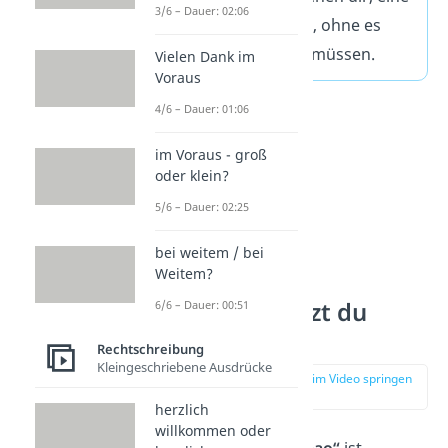
3/6 – Dauer: 02:06
schnelle Aussage, ohne es
ausschreiben zu müssen.
Vielen Dank im
Voraus
4/6 – Dauer: 01:06
im Voraus - groß
oder klein?
5/6 – Dauer: 02:25
bei weitem / bei
Weitem?
Wann benutzt du
6/6 – Dauer: 00:51
lmao?
Rechtschreibung
Kleingeschriebene Ausdrücke
zur Stelle im Video springen
(00:29)
herzlich
willkommen oder
Die
Abkürzung „lmao“
ist