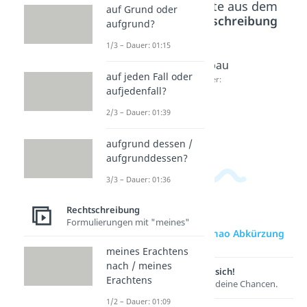
Beliebte Inhalte aus dem
auf Grund oder
Bereich
Rechtschreibung
aufgrund?
1/3 – Dauer: 01:15
tbh
NPC
Sybau
auf jeden Fall oder
Abkürz
Dauer:
Dauer:
aufjedenfall?
02:45
02:21
ung
Dauer:
2/3 – Dauer: 01:39
02:06
aufgrund dessen /
aufgrunddessen?
3/3 – Dauer: 01:36
Rechtschreibung
Formulierungen mit "meines"
zur Videoseite: lmao Abkürzung
meines Erachtens
nach / meines
Lernen lohnt sich!
Erachtens
Entdecke hier deine Chancen.
1/2 – Dauer: 01:09