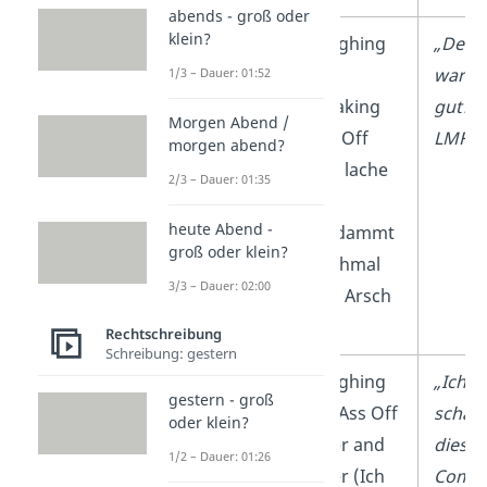
abends - groß oder
klein?
LMFAO
Laughing
„Der W
My
war s
1/3 – Dauer: 01:52
Freaking
gut!
Morgen Abend /
Ass Off
LMFAO
morgen abend?
(Ich lache
2/3 – Dauer: 01:35
mir
heute Abend -
verdammt
groß oder klein?
nochmal
3/3 – Dauer: 02:00
den Arsch
ab)
Rechtschreibung
Schreibung: gestern
LMAOOO
Laughing
„Ich
gestern - groß
My Ass Off
schau
oder klein?
Over and
diese
1/2 – Dauer: 01:26
Over (Ich
Comed