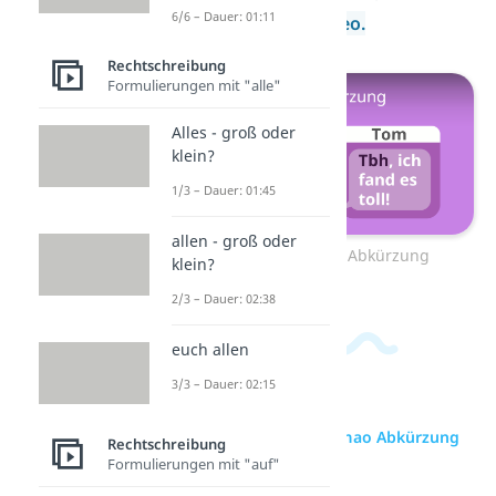
6/6 – Dauer: 01:11
du in unserem
Video.
Rechtschreibung
Formulierungen mit "alle"
Alles - groß oder
klein?
1/3 – Dauer: 01:45
allen - groß oder
Zum Video: tbh Abkürzung
klein?
2/3 – Dauer: 02:38
euch allen
3/3 – Dauer: 02:15
zur Videoseite: lmao Abkürzung
Rechtschreibung
Formulierungen mit "auf"