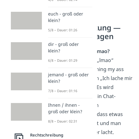
euch - groß oder
klein?
lmao Abkürzung —
5/8 – Dauer: 01:26
häufigste Fragen
dir - groß oder
Was bedeutet lmao?
klein?
Die Abkürzung „lmao“
6/8 – Dauer: 01:29
bedeutet „laughing my ass
jemand - groß oder
off“, zu Deutsch „Ich lache mir
klein?
den Arsch ab“. Es wird
7/8 – Dauer: 01:16
verwendet, um in Chat-
Unterhaltungen
Ihnen / ihnen -
groß oder klein?
auszudrücken, dass etwas
8/8 – Dauer: 02:31
extrem lustig ist und man
herzlich darüber lacht.
Rechtschreibung