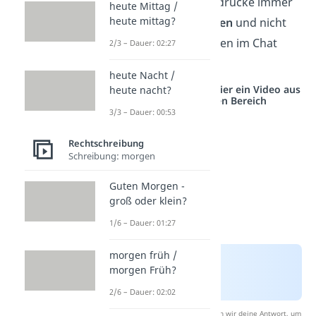
solltest solche Ausdrücke immer
heute Mittag /
heute mittag?
in
Maßen verwenden
und nicht
nur
mit Abkürzungen im Chat
2/3 – Dauer: 02:27
kommunizieren.
heute Nacht /
Studyflix vernetzt: Hier ein Video aus
heute nacht?
einem anderen Bereich
3/3 – Dauer: 00:53
Rechtschreibung
Schreibung: morgen
Guten Morgen -
groß oder klein?
1/6 – Dauer: 01:27
morgen früh /
morgen Früh?
2/6 – Dauer: 02:02
Nach Beantwortung speichern wir deine Antwort, um