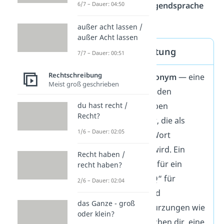
Bestandteil der Jugendsprache
6/7 – Dauer: 04:50
geworden.
außer acht lassen /
außer Acht lassen
lmao — Bedeutung
7/7 – Dauer: 00:51
Rechtschreibung
LMAO ist ein
Akronym
— eine
Meist groß geschrieben
Wortbildung aus den
du hast recht /
Anfangsbuchstaben
Recht?
mehrerer Wörter, die als
1/6 – Dauer: 02:05
eigenständiges Wort
ausgesprochen wird. Ein
Recht haben /
weiteres Beispiel für ein
recht haben?
Akronym ist „FAQ“ für
2/6 – Dauer: 02:04
„Frequently Asked
das Ganze - groß
Questions“. Abkürzungen wie
oder klein?
„LMAO“
ermöglichen dir, eine