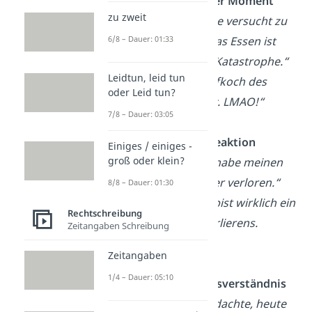
Selbstironischer Moment
zu zweit
Person A: „
Habe versucht zu
6/8 – Dauer: 01:33
kochen, aber das Essen ist
jetzt eher eine Katastrophe.“
Leidtun, leid tun
Person B:
„Chefkoch des
oder Leid tun?
Jahres, definitiv. LMAO!“
7/8 – Dauer: 03:05
Sarkastische Reaktion
Einiges / einiges -
groß oder klein?
Person A:
„Ich habe meinen
Schlüssel wieder verloren.“
8/8 – Dauer: 01:30
Person B:
„Du bist wirklich ein
Rechtschreibung
Meister des Verlierens.
Zeitangaben Schreibung
LMAO!“
Zeitangaben
1/4 – Dauer: 05:10
Komisches Missverständnis
Person A:
„Ich dachte, heute