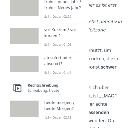
frohes neues Jahr /
sei Samstag, aber es ist erst
frohes Neues Jahr?
Mittwoch.“
2/4 – Dauer: 02:24
Person B:
„Du lebst definitiv in
einer eigenen Zeitzone.
vor Kurzem / vor
kurzem?
LMAO!“
3/4 – Dauer: 01:06
„LMAO“ wird oft benutzt, um
ab sofort oder
Emotionen
auszudrücken, die in
absofort?
schriftlicher Form sonst
schwer
4/4 – Dauer: 01:44
zu vermitteln
sind.
Rechtschreibung
Tipp:
Wenn du herzlich über
Schreibung: heute
etwas lachen musst, ist „LMAO“
heute morgen /
natürlich super! Aber achte
heute Morgen?
darauf, es in den
passenden
1/3 – Dauer: 02:13
Situationen
zu verwenden. Du