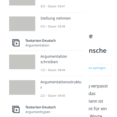
4/5 – Dauer: 03:41
Stellung nehmen
5/5 – Dauer: 03:38
Entschuldigende
Textarten Deutsch
nachträgliche
Argumentation
Geburtstagswünsche
von Herzen
Argumentation
schreiben
zur Stelle im Video springen
1/2 – Dauer: 04:44
(01:39)
Argumentationsstruktu
Du hast den Geburtstag verpasst
r
und dir liegt viel daran, das
2/2 – Dauer: 04:56
wiedergutzumachen
? Dann ist
Textarten Deutsch
jetzt der richtige Moment für ein
Argumenttypen
paar ehrliche, liebevolle Worte.