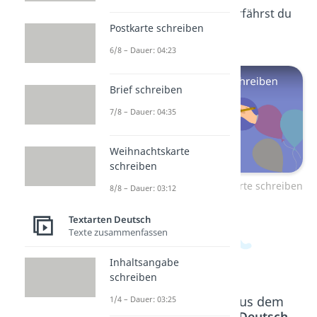
passend
formulierst
, erfährst du
Postkarte schreiben
hier!
6/8 – Dauer: 04:23
Brief schreiben
7/8 – Dauer: 04:35
Weihnachtskarte
schreiben
Zum Video: Geburtstagskarte schreiben
8/8 – Dauer: 03:12
Textarten Deutsch
Texte zusammenfassen
Inhaltsangabe
schreiben
Beliebte Inhalte aus dem
1/4 – Dauer: 03:25
Bereich
Textarten Deutsch