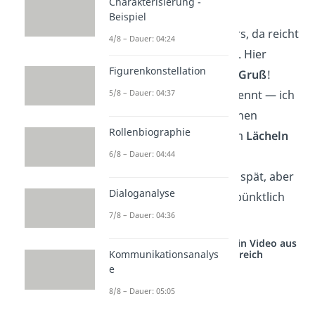
Charakterisierung -
Timeline
zu retten.
Beispiel
Du bist so besonders, da reicht
4/8 – Dauer: 04:24
ein Tag eh nicht aus. Hier
Figurenkonstellation
kommt dein
Bonus-Gruß
!
5/8 – Dauer: 04:37
Ich hab’s nicht verpennt — ich
wollte dir einfach einen
Rollenbiographie
weiteren Grund zum
Lächeln
schenken.
6/8 – Dauer: 04:44
Vielleicht war ich zu spät, aber
Dialoganalyse
wenigstens bin ich pünktlich
unvergesslich
.
7/8 – Dauer: 04:36
Studyflix vernetzt: Hier ein Video aus
einem anderen Bereich
Kommunikationsanalys
e
8/8 – Dauer: 05:05