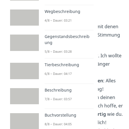
Hier sind unsere
Top 5
Wegbeschreibung
nachträglichen
4/8 – Dauer: 03:21
Geburtstagswünsche
, mit denen
du direkt die passende Stimmung
Gegenstandsbeschreib
ung
triffst:
5/8 – Dauer: 03:28
Ich bin nicht zu spät. Ich wollte
nur, dass die
Feier
länger
Tierbeschreibung
dauert. Alles Gute!
6/8 – Dauer: 04:17
Spät. Aber von
Herzen
: Alles
Gute zum Geburtstag!
Beschreibung
Tut mir leid, dass ich deinen
7/8 – Dauer: 03:57
Tag verpasst habe. Ich hoffe, er
war genauso
großartig
wie du.
Buchvorstellung
Alles Gute nachträglich!
8/8 – Dauer: 04:05