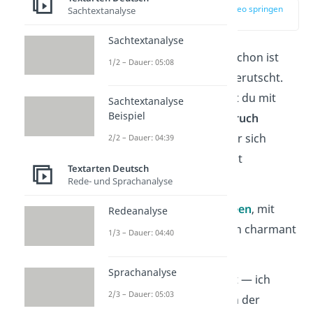
zur Stelle im Video springen
Sachtextanalyse
(00:44)
Sachtextanalyse
Ein kleiner Patzer und schon ist
1/2 – Dauer: 05:08
der Geburtstag durchgerutscht.
Aber genau jetzt kannst du mit
Sachtextanalyse
Beispiel
einem
humorvollen
Spruch
punkten. Denn wer über sich
2/2 – Dauer: 04:39
selbst lachen kann, zeigt
Textarten Deutsch
Charakter
.
Rede- und Sprachanalyse
Hier sind
10
witzige Ideen
, mit
Redeanalyse
denen du dein Versehen charmant
1/3 – Dauer: 04:40
überspielst:
Sprachanalyse
Ich bin nicht zu spät — ich
2/3 – Dauer: 05:03
gratuliere einfach in der