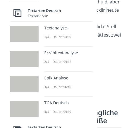
Mein
Kalender
ist schuld, aber
mein Herz gratuliert dir heute
Textarten Deutsch
Textanalyse
umso lauter!
Alles Gute nachträglich! Stell
Textanalyse
dir einfach vor, du hättest zwei
1/4 – Dauer: 04:39
Geburtstage
.
Erzähltextanalyse
2/4 – Dauer: 04:12
Epik Analyse
3/4 – Dauer: 06:40
TGA Deutsch
Lustige nachträgliche
4/4 – Dauer: 04:19
Geburtstagsgrüße
Textarten Deutsch