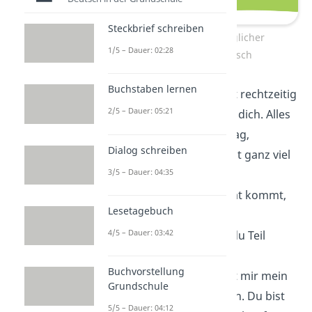
Steckbrief schreiben
Herzlicher nachträglicher
1/5 – Dauer: 02:28
Geburtstagswunsch
Buchstaben lernen
Auch wenn ich nicht rechtzeitig
2/5 – Dauer: 05:21
war — ich
denke
an dich
. Alles
Gute zum Geburtstag,
Dialog schreiben
nachträglich und mit ganz viel
3/5 – Dauer: 04:35
Liebe.
Ein Gruß, der zu spät kommt,
Lesetagebuch
aber mit ehrlicher
4/5 – Dauer: 03:42
Dankbarkeit
, dass du Teil
meines Lebens bist.
Buchvorstellung
Ich hoffe, du kannst mir mein
Grundschule
Vergessen
verzeihen. Du bist
5/5 – Dauer: 04:12