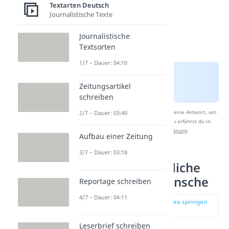
Textarten Deutsch
Journalistische Texte
Journalistische
Textsorten
1/7 – Dauer: 04:10
Zeitungsartikel
schreiben
Nach Beantwortung speichern wir deine Antwort, um
2/7 – Dauer: 03:40
Studyflix zu verbessern. Mehr dazu erfährst du in
unserer
Datenschutzerklärung
.
Aufbau einer Zeitung
3/7 – Dauer: 03:18
Kurze nachträgliche
Geburtstagswünsche
Reportage schreiben
4/7 – Dauer: 04:11
zur Stelle im Video springen
(01:11)
Leserbrief schreiben