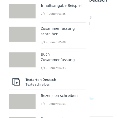
Inhaltsangabe Beispiel
2/4 – Dauer: 03:45
Was
Geburts
Geburts
kann
tagswü
tagswü
Zusammenfassung
man
nsche
nsche
schreiben
sich
Mama
Papa
zum
Dauer:
Dauer:
3/4 – Dauer: 05:08
03:25
03:02
Geburts
Buch
tag
Zusammenfassung
wünsch
en?
4/4 – Dauer: 04:33
Dauer:
03:57
Textarten Deutsch
Texte schreiben
Rezension schreiben
1/5 – Dauer: 03:53