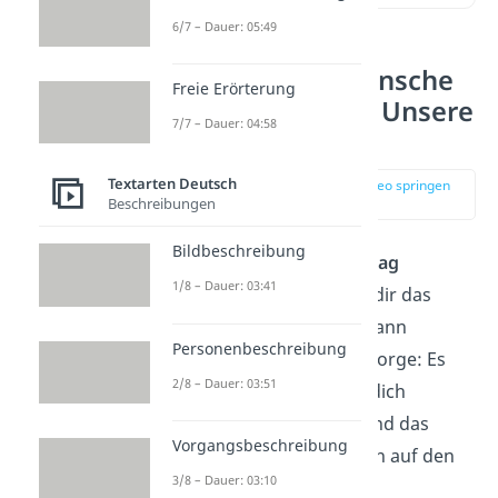
6/7 – Dauer: 05:49
Geburtstagswünsche
Freie Erörterung
nachträglich — Unsere
7/7 – Dauer: 04:58
Top 5
Textarten Deutsch
zur Stelle im Video springen
Beschreibungen
(00:13)
Bildbeschreibung
Du hast einen
Geburtstag
1/8 – Dauer: 03:41
vergessen und jetzt ist dir das
Ganze unangenehm? Kann
Personenbeschreibung
passieren! Aber keine Sorge: Es
2/8 – Dauer: 03:51
gibt charmante
Wege
, dich
trotzdem zu melden. Und das
Vorgangsbeschreibung
sogar mit einem Lächeln auf den
3/8 – Dauer: 03:10
Lippen.