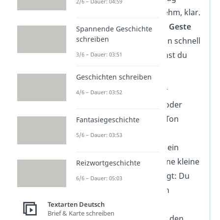
2/6 – Dauer: 04:59
verpasst — unangenehm, klar.
Aber mit einer
netten Geste
Spannende Geschichte
schreiben
kannst du die Situation schnell
entschärfen. Hier siehst du
3/6 – Dauer: 03:51
drei Ideen:
Geschichten schreiben
Nachricht:
Ob per
4/6 – Dauer: 03:52
WhatsApp, Karte oder
Sprachnotiz: Der Ton
Fantasiegeschichte
macht die Musik!
5/6 – Dauer: 03:53
Geste:
Ein Kaffee, ein
Gutschein oder eine kleine
Reizwortgeschichte
Überraschung zeigt: Du
6/6 – Dauer: 05:03
hast an die Person
gedacht.
Textarten Deutsch
Brief & Karte schreiben
Kalender:
Trag dir den