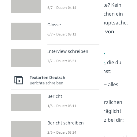
Keine Zeit für lange Texte? Kein
5/7 – Dauer: 04:14
Problem. Manchmal reichen ein
paar
ehrliche Worte
. Hauptsache,
Glosse
deine Nachricht kommt
von
6/7 – Dauer: 03:12
Herzen
.
Interview schreiben
Hier findest du
10
kurze
7/7 – Dauer: 05:31
nachträgliche Wünsche
, die du
sofort
verschicken
kannst:
Textarten Deutsch
Berichte schreiben
Besser spät als nie — alles
Liebe
nachträglich!
Bericht
Kurz und
knapp
: Herzlichen
1/5 – Dauer: 03:11
Glückwunsch
nachträglich!
Spät
dran, aber ganz bei dir:
Bericht schreiben
Alles Gute
!
2/5 – Dauer: 03:34