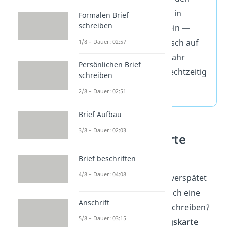
Geburtstag direkt in
Formalen Brief
schreiben
deinen Kalender ein —
digital oder klassisch auf
1/8 – Dauer: 02:57
Papier. Nächstes Jahr
Persönlichen Brief
denkst du dann rechtzeitig
schreiben
dran.
2/8 – Dauer: 02:51
Brief Aufbau
3/8 – Dauer: 02:03
Geburtstagskarte
schreiben
Brief beschriften
4/8 – Dauer: 04:08
Du möchtest nicht nur verspätet
gratulieren, sondern auch eine
Anschrift
persönliche Botschaft schreiben?
5/8 – Dauer: 03:15
Wie du eine
Geburtstagskarte