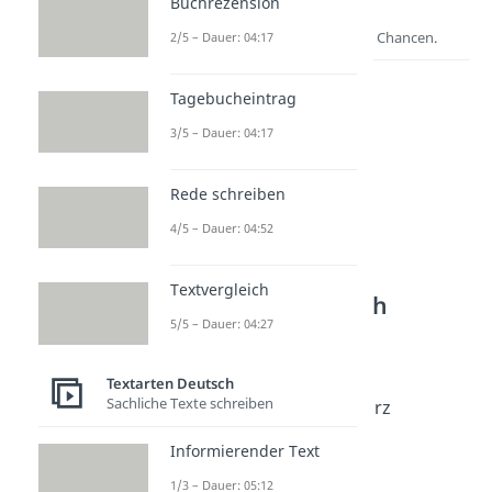
Buchrezension
Lernen lohnt sich!
Entdecke hier deine Chancen.
2/5 – Dauer: 04:17
Tagebucheintrag
3/5 – Dauer: 04:17
Rede schreiben
4/5 – Dauer: 04:52
Weitere Inhalte:
Textvergleich
Textarten Deutsch
5/5 – Dauer: 04:27
Geburtstagswünsche
Geburtstagswünsche
Textarten Deutsch
Dauer: 02:31
Sachliche Texte schreiben
Geburtstagssprüche kurz
Dauer: 02:53
Informierender Text
Geburtstagssprüche
Dauer: 02:31
1/3 – Dauer: 05:12