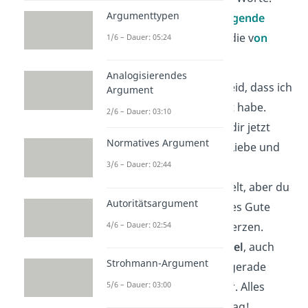
Argumenttypen
Hier sind
10
entschuldigende
Geburtstagswünsche
, die v
on
1/6 – Dauer: 05:24
Herzen
kommen:
Analogisierendes
Es tut mir wirklich leid, dass ich
Argument
deinen Tag verpasst habe.
2/6 – Dauer: 03:10
Dafür wünsche ich dir jetzt
Normatives Argument
umso mehr
Glück
, Liebe und
3/6 – Dauer: 02:44
ganz viel Lächeln.
Ich hab′s verbummelt, aber du
Autoritätsargument
bist mir
wichtig
. Alles Gute
4/6 – Dauer: 02:54
nachträglich, von Herzen.
Du bedeutest mir
viel
, auch
Strohmann-Argument
wenn mein Timing gerade
5/6 – Dauer: 03:00
richtig daneben war. Alles
Liebe zum Geburtstag!