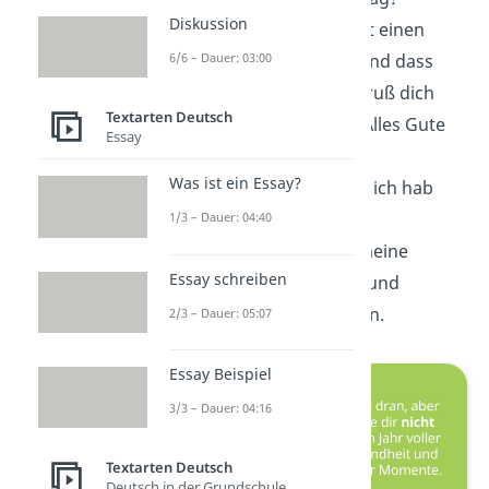
Diskussion
Ich hoffe, du hattest einen
6/6 – Dauer: 03:00
wundervollen
Tag
und dass
mein verspäteter Gruß dich
Textarten Deutsch
trotzdem erreicht. Alles Gute
Essay
nachträglich!
Was ist ein Essay?
Bitte verzeih‘ mir — ich hab
deinen Geburtstag
1/3 – Dauer: 04:40
verschlafen
. Aber meine
Essay schreiben
Wünsche sind echt und
kommen von Herzen.
2/3 – Dauer: 05:07
Essay Beispiel
3/3 – Dauer: 04:16
Textarten Deutsch
Deutsch in der Grundschule