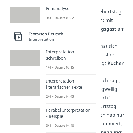
Aftershow
!
Filmanalyse
Ich wollte deinen Geburtstag
3/3 – Dauer: 05:22
spannender machen: mit
einem
Überraschungsgast
am
Textarten Deutsch
Tag danach.
Interpretation
Mein Glückwunsch hat sich
Interpretation
verfahren, aber jetzt ist er
schreiben
endlich da. Und bringt
Kuchen
1/4 – Dauer: 05:15
mit!
Besser spät als nie? Ich sag’:
Interpretation
literarischer Texte
Besser
lustig
als langweilig.
2/4 – Dauer: 04:45
Alles Gute nachträglich!
Ich hab deinen Geburtstag
Parabel Interpretation
nicht vergessen — ich hab nur
- Beispiel
die Uhr falsch programmiert.
3/4 – Dauer: 04:48
War auf ‚
Tiefenentspannung
‘