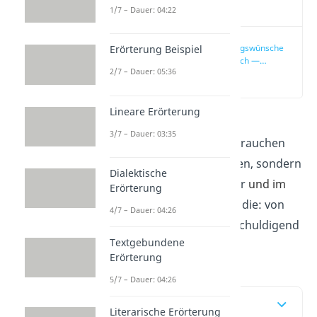
Video
1/7 – Dauer: 04:22
Geburtstagswünsche
Erörterung Beispiel
nachträglich —
2/7 – Dauer: 05:36
Unsere Top 5
(00:13)
Lineare Erörterung
Nachträgliche
3/7 – Dauer: 03:35
Geburtstagswünsche
brauchen
kein schlechtes Gewissen, sondern
Dialektische
die richtigen Worte. Hier
und im
Erörterung
Video
findest du genau die: von
4/7 – Dauer: 04:26
kurz und lustig bis entschuldigend
Textgebundene
und herzlich!
Erörterung
5/7 – Dauer: 04:26
Inhaltsübersicht
Literarische Erörterung