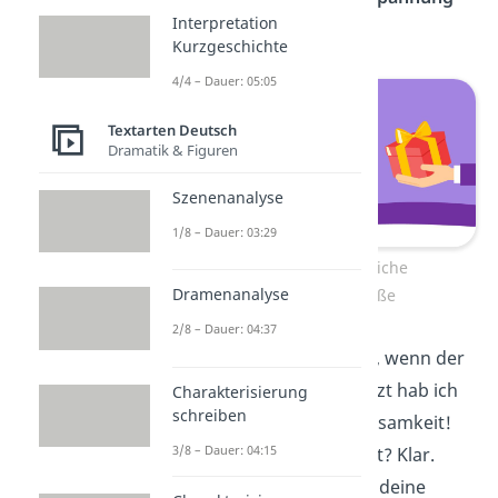
Interpretation
gestellt.
Kurzgeschichte
4/4 – Dauer: 05:05
Textarten Deutsch
Dramatik & Figuren
Szenenanalyse
1/8 – Dauer: 03:29
Lustige nachträgliche
Dramenanalyse
Geburtstagsgrüße
2/8 – Dauer: 04:37
Ich gratuliere lieber, wenn der
Trubel
vorbei ist. Jetzt hab ich
Charakterisierung
schreiben
deine volle Aufmerksamkeit!
3/8 – Dauer: 04:15
Geburtstag verpasst? Klar.
Aber nur, um heute deine