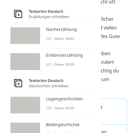
jemand, den man nicht oft
genug feiern kann.
Textarten Deutsch
Erzählungen schreiben
Spät — aber mit ehrlicher
Entschuldigung
und vielen
Nacherzählung
lieben Wünschen: Alles Gute
1/2 – Dauer: 04:03
nachträglich!
Manchmal ist das Leben
Erlebniserzählung
hektisch
, aber das ändert
2/2 – Dauer: 05:09
nichts daran, wie wichtig du
mir bist. Alles Gute zum
Textarten Deutsch
Geschichten schreiben
Geburtstag!
Lügengeschichten
Tipps für verpasste
1/6 – Dauer: 02:59
Geburtstage
Bildergeschichte
Du hast den Geburtstag