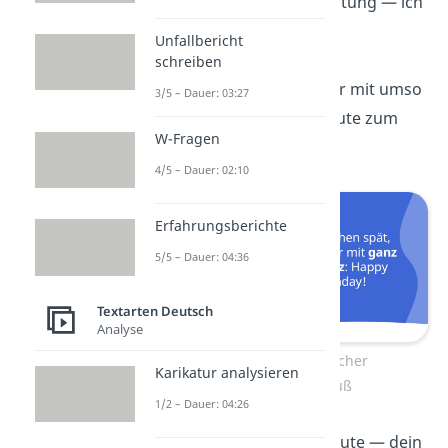
Sorry für die Verspätung — ich
hoffe, dein Tag war
Unfallbericht
wunderschön
!
schreiben
Zwar verspätet, aber mit umso
3/5 – Dauer: 03:27
mehr
Liebe
: Alles Gute
zum
W-Fragen
Geburtstag!
4/5 – Dauer: 02:10
Erfahrungsberichte
5/5 – Dauer: 04:36
Textarten Deutsch
Analyse
Kurzer nachträglicher
Karikatur analysieren
Geburtstagsgruß
1/2 – Dauer: 04:26
Nachträglich alles Gute
— dein