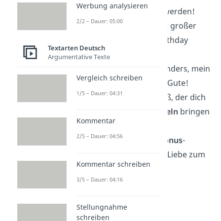
Werbung analysieren
Jahr
soll großartig werden!
2/2 – Dauer: 05:00
Ein kleines Hallo mit großer
Wirkung
: Happy Birthday
Textarten Deutsch
nachträglich!
Argumentative Texte
Mein
Kopf
war woanders, mein
Vergleich schreiben
Herz bei dir — alles Gute
!
1/5 – Dauer: 04:31
Ein verspäteter Gruß, der dich
trotzdem zum
Lächeln
bringen
Kommentar
soll.
2/5 – Dauer: 04:56
Hier kommt dein
Bonus
-
Glückwunsch: Alles Liebe
zum
Kommentar schreiben
Geburtstag!
3/5 – Dauer: 04:16
Stellungnahme
schreiben