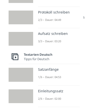
Nachträgliche
Geburtstagswünsche
Protokoll schreiben
Dauer: 02:34
Was kann man sich zum
2/3 – Dauer: 04:49
Geburtstag wünschen?
Dauer: 03:57
Aufsatz schreiben
3/3 – Dauer: 03:20
Textarten Deutsch
Tipps für Deutsch
Satzanfänge
1/6 – Dauer: 04:53
Einleitungssatz
2/6 – Dauer: 02:00