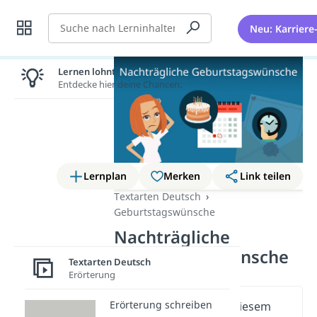
Suche
Neu: Karriere
Lernen lohnt sich!
Entdecke hier deine Chancen.
Lernplan
Merken
Link teilen
Textarten Deutsch
Geburtstagswünsche
Nachträgliche
Geburtstagswünsche
Textarten Deutsch
Erörterung
Erörterung schreiben
Wichtige Inhalte in diesem