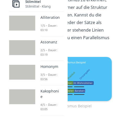
Stilmittel
Stilmittel - Klang
musst du also immer auf die Struktur
eines Satzes achten. Kannst du die
Alliteration
einzelnen Satzglieder der Sätze als
1/5 – Dauer:
parallel zueinander stehende Linien
03:10
darstellen, hast du einen Parallelismus
Assonanz
vor dir.
2/5 – Dauer:
03:19
Homonym
3/5 – Dauer:
03:56
Kakophoni
e
4/5 – Dauer:
Parallelismus Beispiel
03:05