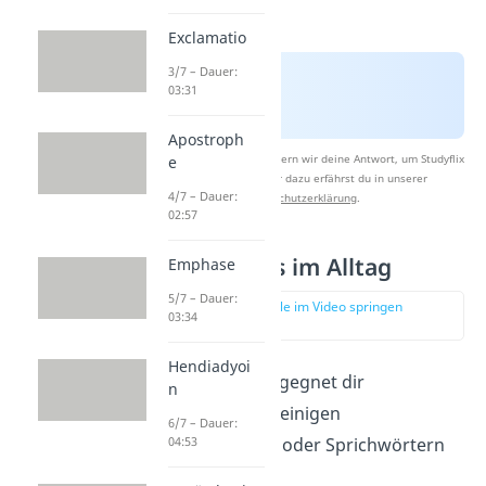
Exclamatio
3/7 – Dauer:
03:31
Apostroph
Nach Beantwortung speichern wir deine Antwort, um Studyflix
e
zu verbessern. Mehr dazu erfährst du in unserer
4/7 – Dauer:
Datenschutzerklärung
.
02:57
Parallelismus im Alltag
Emphase
5/7 – Dauer:
zur Stelle im Video springen
03:34
(00:48)
Hendiadyoi
Das
Stilmittel
begegnet dir
n
beispielsweise in einigen
6/7 – Dauer:
Redewendungen oder Sprichwörtern
04:53
im Alltag: