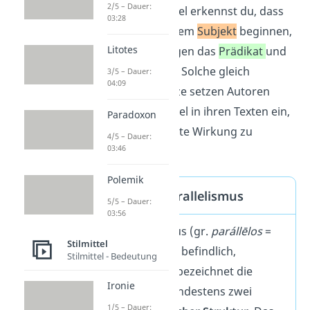
2/5 – Dauer:
Bei diesem Beispiel erkennst du, dass
03:28
beide Sätze mit dem
Subjekt
beginnen,
Litotes
anschließend folgen das
Prädikat
und
eine
Ortsangabe
.
Solche gleich
3/5 – Dauer:
04:09
aufgebauten Sätze setzen Autoren
häufig als Stilmittel in ihren Texten ein,
Paradoxon
um eine bestimmte Wirkung zu
4/5 – Dauer:
03:46
erzielen.
Polemik
Definition Parallelismus
5/5 – Dauer:
03:56
Ein Parallelismus (gr.
parállēlos
=
Stilmittel
nebeneinander befindlich,
Stilmittel - Bedeutung
gleichlaufend) bezeichnet die
Ironie
Abfolge von mindestens zwei
1/5 – Dauer: