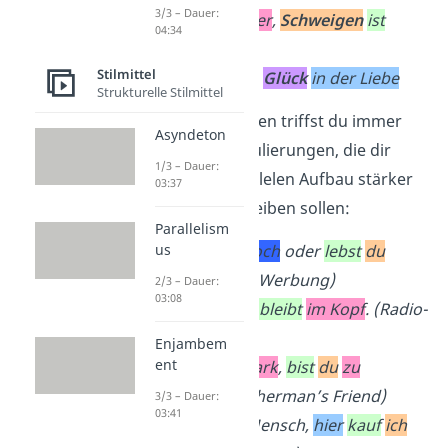
3/3 – Dauer:
Reden
ist
Silber
,
Schweigen
ist
04:34
Gold
.
Stilmittel
Pech
im Spiel
,
Glück
in der Liebe
Strukturelle Stilmittel
Auch in Werbungen triffst du immer
Asyndeton
wieder auf Formulierungen, die dir
1/3 – Dauer:
durch ihren parallelen Aufbau stärker
03:37
im Gedächtnis bleiben sollen:
Parallelism
Wohnst
du
noch
oder
lebst
du
us
schon
? (IKEA-Werbung)
2/3 – Dauer:
03:08
Geht
ins Ohr
,
bleibt
im Kopf
. (Radio-
Werbung)
Enjambem
ent
Sind
sie
zu stark
,
bist
du
zu
schwach
. (Fisherman’s Friend)
3/3 – Dauer:
03:41
Hier
bin
ich
Mensch,
hier
kauf
ich