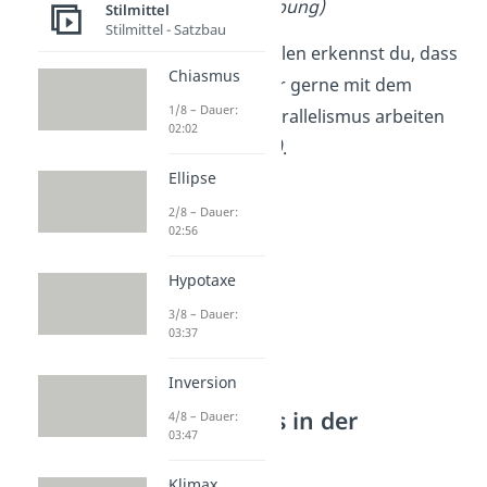
ein. (dm-Werbung)
Stilmittel
Stilmittel - Satzbau
An diesen Beispielen erkennst du, dass
Chiasmus
auch Werbetexter gerne mit dem
1/8 – Dauer:
antithetischen Parallelismus arbeiten
02:02
(
stark
–
schwach
)
.
Ellipse
2/8 – Dauer:
02:56
Hypotaxe
3/8 – Dauer:
03:37
Inversion
Parallelismus in der
4/8 – Dauer:
03:47
Rhetorik
Klimax