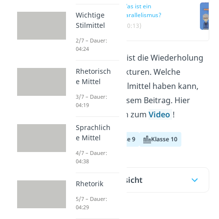
Was ist ein
Wichtige
Parallelismus?
Stilmittel
(00:13)
2/7 – Dauer:
04:24
Ein Parallelismus ist die Wiederholung
gleicher Satzstrukturen. Welche
Rhetorisch
e Mittel
Wirkung er als Stilmittel haben kann,
3/7 – Dauer:
erfährst du in diesem Beitrag. Hier
04:19
kommst du gleich zum
Video
!
Sprachlich
e Mittel
Klasse 8
Klasse 9
Klasse 10
4/7 – Dauer:
04:38
Inhaltsübersicht
Rhetorik
5/7 – Dauer:
04:29