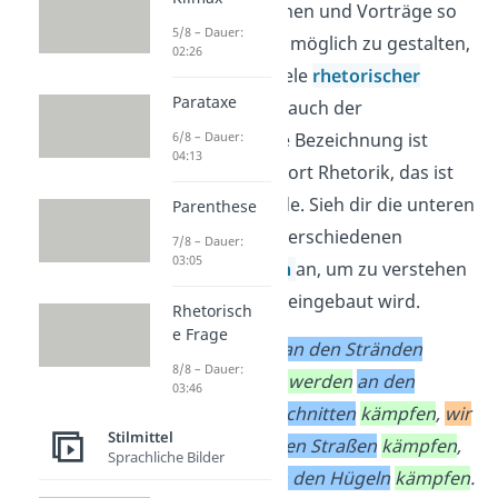
Um ihre Ansprachen und Vorträge so
5/8 – Dauer:
ansprechend wie möglich zu gestalten,
02:26
nutzen Redner viele
rhetorischer
Parataxe
Mittel
, darunter auch der
Parallelismus. Die Bezeichnung ist
6/8 – Dauer:
04:13
abgeleitet vom Wort Rhetorik, das ist
die Kunst der Rede. Sieh dir die unteren
Parenthese
Ausschnitte aus verschiedenen
7/8 – Dauer:
03:05
politischen
Reden
an, um zu verstehen
wie das Stilmittel eingebaut wird.
Rhetorisch
e Frage
„
Wir
werden
an den Stränden
8/8 – Dauer:
kämpfen
,
wir
werden
an den
03:46
Landungsabschnitten
kämpfen
,
wir
Stilmittel
werden
auf den Straßen
kämpfen
,
Sprachliche Bilder
wir
werden
in den Hügeln
kämpfen
.