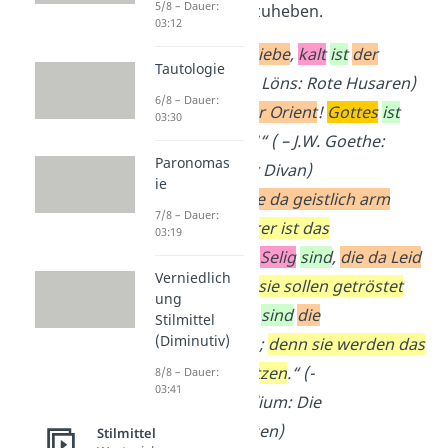
5/8 – Dauer:
Textstelle hervorzuheben.
03:12
„
Heiß
ist
die Liebe
,
kalt
ist
der
Tautologie
Schnee
.“ (- H. Löns: Rote Husaren)
6/8 – Dauer:
„
Gottes
ist
der Orient
!
Gottes
ist
03:30
der Okzident
!“ ( – J.W. Goethe:
Paronomas
Westöstlicher Divan)
ie
„
Selig
sind
,
die da geistlich arm
7/8 – Dauer:
sind
;
denn ihrer ist das
03:19
Himmelreich
.
Selig
sind
,
die da Leid
Verniedlich
tragen
;
denn sie sollen getröstet
ung
werden
.
Selig
sind
die
Stilmittel
(Diminutiv)
Sanftmütigen
;
denn sie werden das
Erdreich besitzen
.“ (-
8/8 – Dauer:
03:41
Lukasevangelium: Die
Seligpreisungen)
Stilmittel