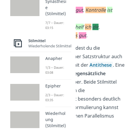
Synästhesi
e
Vertrauen
ist
gut
,
Kontrolle
ist
(Stilmittel)
besser
.
7/7 – Dauer:
Hilfst
du
mir
,
helf
ich
dir
.
03:15
Ende
gut
,
alles
gut
.
Stilmittel
Wiederholende Stilmittel
Immer wieder findest du die
Wiederholung einer Satzstruktur auch
Anapher
in Kombination mit der
Antithese
. Eine
1/3 – Dauer:
Antithese stellt
gegensätzliche
03:08
Begriffe
gegenüber. Beide Stilmittel
Epipher
zusammen heben die
2/3 – Dauer:
Gegensätzlichkeit besonders deutlich
03:35
hervor. So eine Formulierung kannst
Wiederhol
du als antithetischen Parallelismus
ung
bezeichnen:
(Stilmittel)