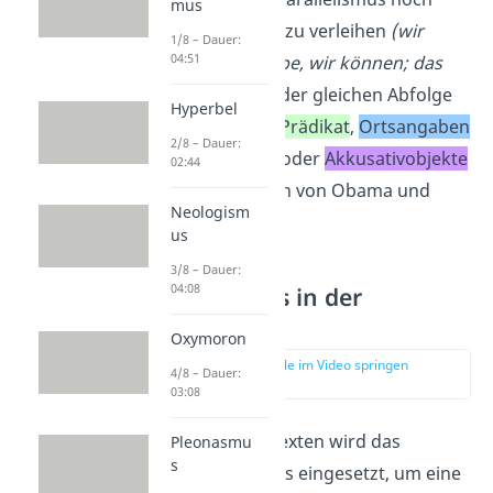
mus
mehr Nachdruck zu verleihen
(wir
1/8 – Dauer:
04:51
werden; ich glaube, wir können; das
gilt).
Hier folgen der gleichen Abfolge
Hyperbel
von
Subjekt
und
Prädikat
,
Ortsangaben
2/8 – Dauer:
wie bei Churchill oder
Akkusativobjekte
02:44
wie bei den Reden von Obama und
Neologism
Merkel.
us
3/8 – Dauer:
04:08
Parallelismus in der
Literatur
Oxymoron
zur Stelle im Video springen
4/8 – Dauer:
(01:37)
03:08
In literarischen Texten wird das
Pleonasmu
s
Stilmittel ebenfalls eingesetzt, um eine