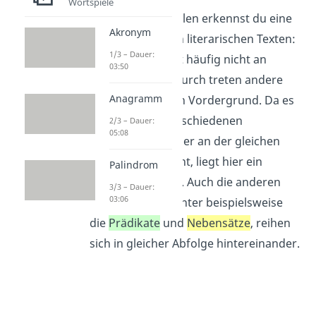
Wortspiele
An diesen Beispielen erkennst du eine
Akronym
Besonderheit von literarischen Texten:
1/3 – Dauer:
Das
Subjekt
steht häufig nicht an
03:50
erster Stelle. Dadurch treten andere
Anagramm
Satzglieder in den Vordergrund. Da es
jedoch in den verschiedenen
2/3 – Dauer:
05:08
Äußerungen immer an der gleichen
Stelle im Satz steht, liegt hier ein
Palindrom
Parallelismus vor. Auch die anderen
3/3 – Dauer:
03:06
Satzglieder, darunter beispielsweise
die
Prädikate
und
Nebensätze
, reihen
sich in gleicher Abfolge hintereinander.