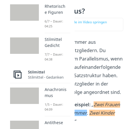
Was ist ein
Rhetorisch
Parallelismus?
e Figuren
6/7 – Dauer:
zur Stelle im Video springen
04:25
(00:13)
Stilmittel
Ein Satz besteht immer aus
Gedicht
verschiedenen Satzgliedern. Du
7/7 – Dauer:
sprichst von einem Parallelismus, wenn
04:38
mindestens zwei aufeinanderfolgende
Stilmittel
Sätze die gleiche Satzstruktur haben.
Stilmittel - Gedanken
Also wenn ihre Satzglieder in der
Anachronis
gleichen Reihenfolge angeordnet sind.
mus
Parallelismus – Beispiel:
„
Zwei Frauen
1/5 – Dauer:
04:09
sitzen
im Wohnzimmer
.
Zwei Kinder
spielen
daneben
.“
Antithese