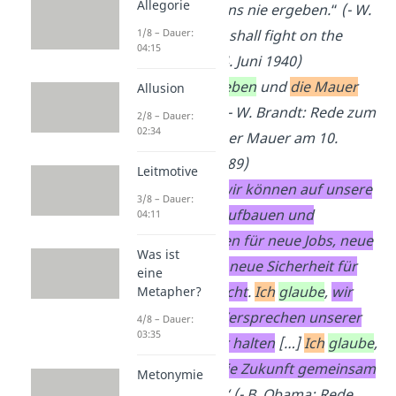
Allegorie
Wir
werden
uns nie ergeben.
“
(- W.
Churchill: We shall fight on the
1/8 – Dauer:
04:15
beaches am 4. Juni 1940)
„
Berlin
wird leben
und
die Mauer
Allusion
wird fallen
.“ (- W. Brandt: Rede zum
2/8 – Dauer:
02:34
Fall der Berliner Mauer am 10.
November 1989)
Leitmotive
„
Ich
glaube
,
wir können auf unsere
3/8 – Dauer:
Fortschritte aufbauen und
04:11
weiterkämpfen für neue Jobs, neue
Was ist
Chancen und neue Sicherheit für
eine
die Mittelschicht
.
Ich
glaube
,
wir
Metapher?
können das Versprechen unserer
4/8 – Dauer:
03:35
Gründerväter halten
[…]
Ich
glaube
,
wir können die Zukunft gemeinsam
Metonymie
meistern
[…]“ (- B. Obama: Rede