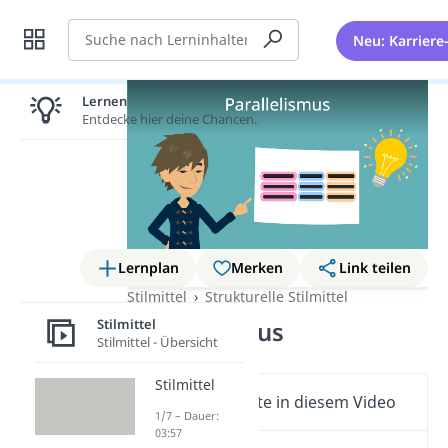
Suche
Neu: Karriere
Lernen lohnt sich!
Entdecke hier deine Chancen.
Lernplan
Merken
Link teilen
Stilmittel
Strukturelle Stilmittel
Stilmittel
Parallelismus
Stilmittel - Übersicht
Stilmittel
Wichtige Inhalte in diesem Video
1/7 – Dauer:
03:57