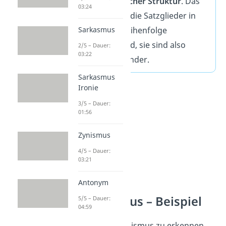
Sätzen mit
gleicher Struktur
. Das
03:24
bedeutet, dass die Satzglieder in
der gleichen Reihenfolge
Sarkasmus
angeordnet sind, sie sind also
2/5 – Dauer:
03:22
parallel zu einander.
Sarkasmus
Ironie
3/5 – Dauer:
01:56
Zynismus
4/5 – Dauer:
03:21
Antonym
Parallelismus – Beispiel
5/5 – Dauer:
04:59
Um einen Parallelismus zu erkennen,