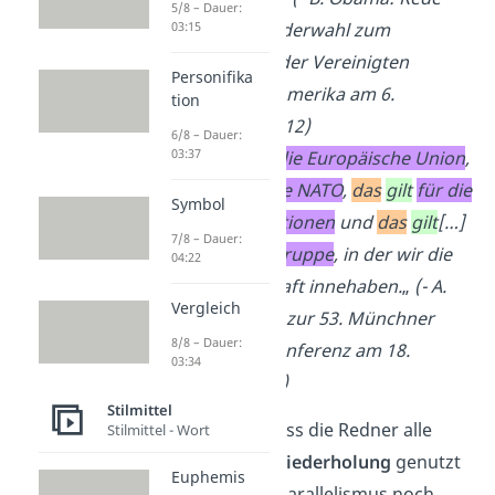
5/8 – Dauer:
nach der Wiederwahl zum
03:15
Präsidenten
der Vereinigten
Personifika
Staaten von Amerika am 6.
tion
November 2012)
6/8 – Dauer:
03:37
„
Das
gilt
für die Europäische Union
,
das
gilt
für die NATO
,
das
gilt
für die
Symbol
Vereinten Nationen
und
das
gilt
[…]
7/8 – Dauer:
für die G20-Gruppe
, in der wir die
04:22
Präsidentschaft innehaben.
„
(- A.
Vergleich
Merkel: Rede zur 53. Münchner
8/8 – Dauer:
Sicherheitskonferenz am 18.
03:34
Februar 2017)
Stilmittel
Hier siehst du, dass die Redner alle
Stilmittel - Wort
häufig die
Wortwiederholung
genutzt
Euphemis
haben, um dem Parallelismus noch