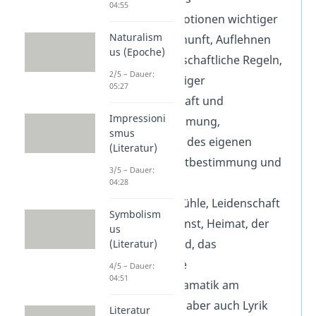
04:55
Weltbild:
Emotionen wichtiger
Naturalism
als reine Vernunft, Auflehnen
us (Epoche)
gegen gesellschaftliche Regeln,
2/5 – Dauer:
Kritik an adeliger
05:27
Alleinherrschaft und
Impressioni
Fremdbestimmung,
smus
Ausschöpfen des eigenen
(Literatur)
Genies, Selbstbestimmung und
3/5 – Dauer:
freier Wille
04:28
Themen:
Gefühle, Leidenschaft
Symbolism
für Natur, Kunst, Heimat, der
us
tragische Held, das
(Literatur)
Originalgenie
4/5 – Dauer:
04:51
Literatur:
Dramatik am
beliebtesten, aber auch Lyrik
Literatur