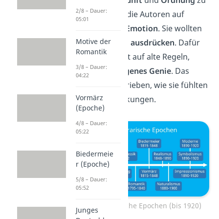
2/8 – Dauer:
verlassen, setzten die Autoren auf
05:01
Leidenschaft
und
Emotion
. Sie wollten
Motive der
also ihre
Ideen frei ausdrücken
. Dafür
Romantik
vertrauten sie nicht auf alte Regeln,
3/8 – Dauer:
sondern auf ihr
eigenes Genie
. Das
04:22
bedeutete: Sie schrieben, wie sie fühlten
Vormärz
— ohne Einschränkungen.
(Epoche)
4/8 – Dauer:
05:22
Biedermeie
r (Epoche)
5/8 – Dauer:
05:52
Zeitstrahl literarische Epochen (bis 1920)
Junges