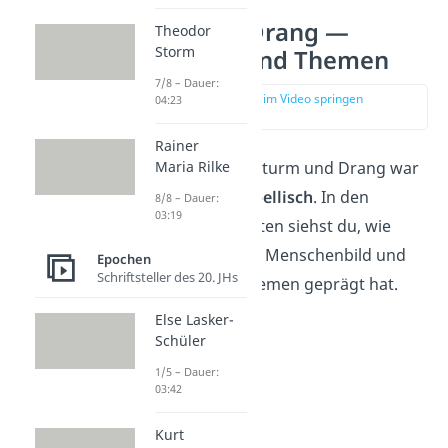
Sturm und Drang —
Theodor
Storm
Merkmale und Themen
7/8 – Dauer:
zur Stelle im Video springen
04:23
(01:49)
Rainer
Die
Literatur
des Sturm und Drang war
Maria Rilke
emotional
und
rebellisch
. In den
8/8 – Dauer:
03:19
nächsten Abschnitten siehst du, wie
dieses Denken das Menschenbild und
Epochen
Schriftsteller des 20. JHs
die wichtigsten Themen geprägt hat.
Else Lasker-
Schüler
1/5 – Dauer:
03:42
Kurt