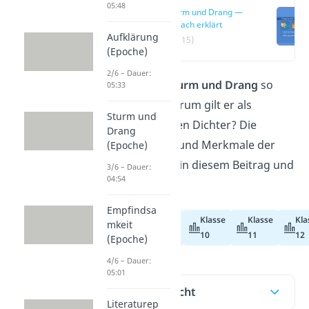
05:48
Sturm und Drang —
einfach erklärt
Aufklärung
(00:15)
(Epoche)
2/6 – Dauer:
Was macht den
Sturm und Drang
so
05:33
besonders und warum gilt er als
Sturm und
Aufstand der jungen Dichter? Die
Drang
wichtigsten Ideen und Merkmale der
(Epoche)
Epoche findest du in diesem Beitrag und
3/6 – Dauer:
04:54
im
Video.
Empfindsa
Klasse
Klasse
Kla
mkeit
Abiturvorbereitung
10
11
12
(Epoche)
4/6 – Dauer:
05:01
Inhaltsübersicht
Literaturep