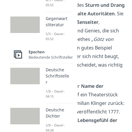
über. Die Autoren des
Sturm und Drang
05:52
rebellierten gegen
alte Autoritäten
. Sie
Gegenwart
schrieben über
Außenseiter
,
sliteratur
Freiheitskämpfer und Genies, die sich
5/5 – Dauer:
nicht anpassen. Goethes
„Götz von
05:52
Berlichingen“
ist ein gutes Beispiel
Epochen
dafür: Ein Mann, der sich nicht beugt,
Bedeutende Schriftsteller
sondern selbst entscheidet, was richtig
Deutsche
ist.
Schriftstelle
r
Schon gewusst:
Der
Name der
1/8 – Dauer:
Bewegung
geht auf ein Theaterstück
04:15
von Friedrich Maximilian Klinger zurück:
Deutsche
Sturm und Drang, veröffentlicht 1777.
Dichter
Der Titel sollte das
Lebensgefühl der
2/8 – Dauer:
Zeit
beschreiben.
04:28