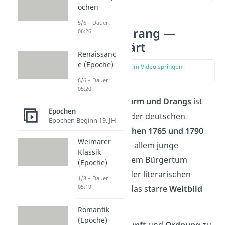
ochen
5/6 – Dauer:
Sturm und Drang —
06:26
einfach erklärt
Renaissanc
e (Epoche)
zur Stelle im Video springen
(00:15)
6/6 – Dauer:
05:20
Die Epoche des
Sturm und Drangs
ist
Epochen
eine
Bewegung
in der deutschen
Epochen Beginn 19. JH
Literatur, die
zwischen 1765 und 1790
Weimarer
entstanden ist. Vor allem junge
Klassik
Schriftsteller aus dem Bürgertum
(Epoche)
richteten sich mit der literarischen
1/8 – Dauer:
05:19
Bewegung gegen das starre
Weltbild
der Aufklärung
.
Romantik
(Epoche)
Statt sich auf
Vernunft
und
Ordnung
zu