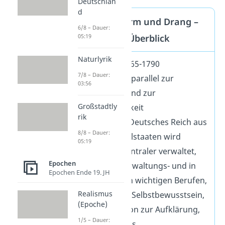
Deutschlan
d
Steckbrief Sturm und Drang –
6/8 – Dauer:
Merkmale im Überblick
05:19
Naturlyrik
Zeitraum:
1765-1790
7/8 – Dauer:
Einordnung:
parallel zur
03:56
Aufklärung und zur
Großstadtly
Empfindsamkeit
rik
Geschichte:
Deutsches Reich aus
8/8 – Dauer:
kleinen Einzelstaaten wird
05:19
allmählich zentraler verwaltet,
Epochen
Bürger in Verwaltungs- und in
Epochen Ende 19. JH
wirtschaftlich wichtigen Berufen,
Realismus
bürgerliches Selbstbewusstsein,
(Epoche)
Gegenreaktion zur Aufklärung,
1/5 – Dauer:
Nationalismus