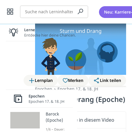
Suche
Neu: Karriere
Lernen lohnt sich!
Entdecke hier deine Chancen.
Lernplan
Merken
Link teilen
Epochen
Epochen 17. & 18. JH
Epochen
Sturm und Drang (Epoche)
Epochen 17. & 18. JH
Barock
Wichtige Inhalte in diesem Video
(Epoche)
1/6 – Dauer: