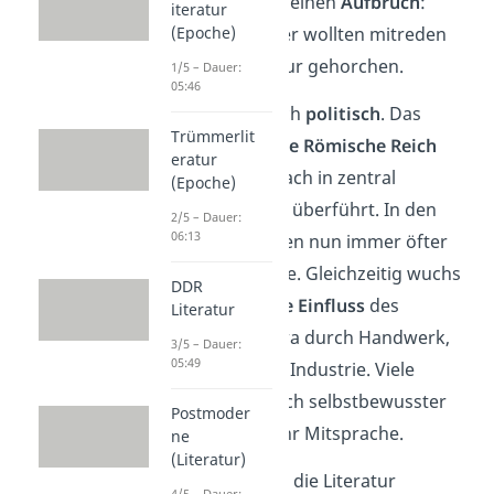
an Einfluss. Es gab einen
Aufbruch
:
iteratur
(Epoche)
immer mehr Bürger wollten mitreden
und nicht länger nur gehorchen.
1/5 – Dauer:
05:46
Das zeigte sich auch
politisch
. Das
Trümmerlit
zersplitterte
Heilige Römische Reich
eratur
wurde nach und nach in zentral
(Epoche)
verwaltete Staaten überführt. In den
2/5 – Dauer:
06:13
Verwaltungen saßen nun immer öfter
bürgerliche Beamte. Gleichzeitig wuchs
DDR
der
wirtschaftliche Einfluss
des
Literatur
Bürgertums — etwa durch Handwerk,
3/5 – Dauer:
05:49
Handel oder frühe Industrie. Viele
fühlten sich dadurch selbstbewusster
Postmoder
und forderten mehr Mitsprache.
ne
(Literatur)
Ihr Wunsch ging in die Literatur
4/5 – Dauer: