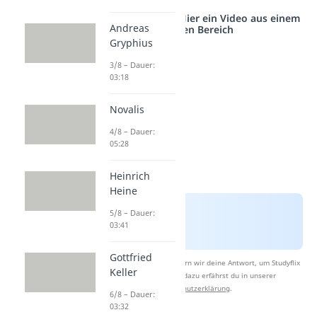
Studyflix vernetzt: Hier ein Video aus einem
Andreas
anderen Bereich
Gryphius
3/8 – Dauer:
03:18
Novalis
4/8 – Dauer:
05:28
Heinrich
Heine
5/8 – Dauer:
03:41
Gottfried
Nach Beantwortung speichern wir deine Antwort, um Studyflix
Keller
zu verbessern. Mehr dazu erfährst du in unserer
Datenschutzerklärung
.
6/8 – Dauer:
03:32