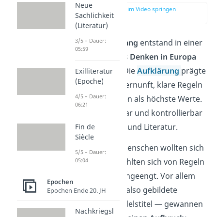
Neue
zur Stelle im Video springen
Sachlichkeit
(00:58)
(Literatur)
3/5 – Dauer:
Der
Sturm und Drang
entstand in einer
05:59
Zeit, in der sich das
Denken in Europa
stark veränderte. Die
Aufklärung
prägte
Exilliteratur
(Epoche)
die Gesellschaft: Vernunft, klare Regeln
4/5 – Dauer:
und Autorität galten als höchste Werte.
06:21
Alles sollte erklärbar und kontrollierbar
sein — auch Kunst und Literatur.
Fin de
Siècle
Doch viele junge Menschen wollten sich
5/5 – Dauer:
05:04
davon lösen. Sie fühlten sich von Regeln
und Hierarchien eingeengt. Vor allem
Epochen
das
Bürgertum
— also gebildete
Epochen Ende 20. JH
Menschen ohne Adelstitel — gewannen
Nachkriegsl