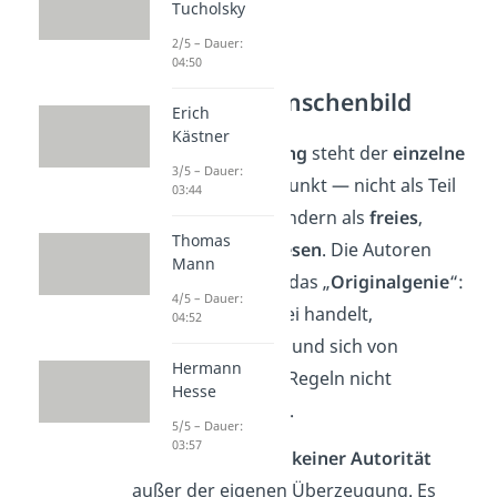
Tucholsky
2/5 – Dauer:
04:50
Welt- und Menschenbild
Erich
Kästner
Im
Sturm und Drang
steht der
einzelne
3/5 – Dauer:
Mensch
im Mittelpunkt — nicht als Teil
03:44
einer Ordnung, sondern als
freies
,
Thomas
schöpferisches Wesen
. Die Autoren
Mann
glaubten dabei an das „
Originalgenie
“:
4/5 – Dauer:
ein Mensch, der frei handelt,
04:52
unabhängig denkt und sich von
Hermann
gesellschaftlichen Regeln nicht
Hesse
einschränken lässt.
5/5 – Dauer:
03:57
Dieses Genie
folgt keiner Autorität
außer der eigenen Überzeugung. Es