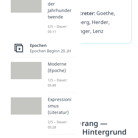
und Epik
der
Jahrhunder
wichtige Vertreter:
Goethe,
twende
Schiller, Stolberg, Herder,
5/5 – Dauer:
Schubart, Klinger, Lenz
05:11
Epochen
Epochen Beginn 20. JH
Moderne
(Epoche)
1/5 – Dauer:
05:49
Expressioni
smus
(Literatur)
Sturm und Drang —
2/5 – Dauer:
05:28
Historischer Hintergrund