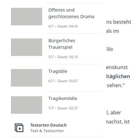
—
John Lennon
Offenes und
geschlossenes Drama
„Die Kunst des Lebens besteht
4/7 – Dauer: 04:35
mehr im
Loslassen
als im
Festhalten.”
Bürgerliches
Trauerspiel
—
Henry Havelock Ellis
5/7 – Dauer: 05:15
„Die eigentliche Lebenskunst
Tragödie
besteht darin, im
Alltäglichen
6/7 – Dauer: 05:07
das Wunderbare zu sehen.”
—
Pearl S. Buck
Tragikomödie
7/7 – Dauer: 02:37
„Du lebst nur einmal, aber
wenn du es richtig machst, ist
Textarten Deutsch
einmal
genug
.”
Text & Textsorten
—
Mae West