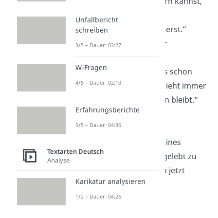
du dein Leben ändern kannst,
indem du deine
Unfallbericht
Geisteshaltung
änderst.”
schreiben
—
Albert Schweitzer
3/5 – Dauer: 03:27
W-Fragen
„Man merkt nie, was schon
4/5 – Dauer: 02:10
getan
wurde, man sieht immer
nur, was noch zu tun bleibt.”
Erfahrungsberichte
—
Marie Curie
5/5 – Dauer: 04:36
„Wie du am Ende deines
Textarten Deutsch
Lebens
wünschest
gelebt zu
Analyse
haben, so kannst du jetzt
Karikatur analysieren
schon leben.”
1/2 – Dauer: 04:26
—
Mark Aurel