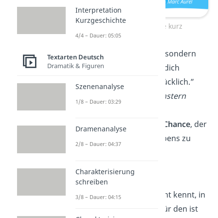
Interpretation
Kurzgeschichte
Weise Sprüche kurz
4/4 – Dauer: 05:05
„Nicht was du hast, sondern
Textarten Deutsch
Dramatik & Figuren
was du
bist
, macht dich
glücklich oder unglücklich.”
Szenenanalyse
—
Christian Morgenstern
1/8 – Dauer: 03:29
„Gib jedem Tag die
Chance
, der
Dramenanalyse
schönste deines Lebens zu
2/8 – Dauer: 04:37
werden.”
—
Mark Twain
Charakterisierung
schreiben
„Wer den
Hafen
nicht kennt, in
3/8 – Dauer: 04:15
den er segeln will, für den ist