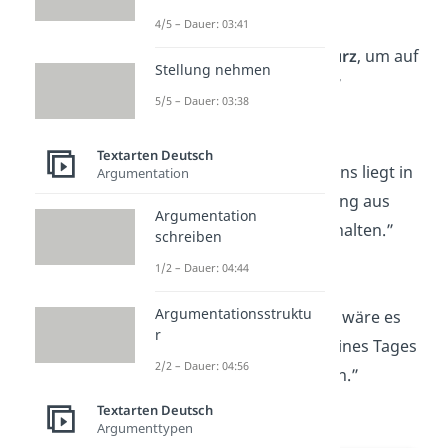
4/5 – Dauer: 03:41
„Das Leben ist zu
kurz
, um auf
Stellung nehmen
morgen zu warten.”
5/5 – Dauer: 03:38
—
Khalil Gibran
Textarten Deutsch
„Die Kunst des Lebens liegt in
Argumentation
einer feinen Mischung aus
Argumentation
Loslassen
und Festhalten.”
schreiben
—
Havelock Ellis
1/2 – Dauer: 04:44
Argumentationsstruktu
„Lebe jeden Tag, als wäre es
r
dein
letzter
, denn eines Tages
2/2 – Dauer: 04:56
wirst du recht haben.”
—
Steve Jobs
Textarten Deutsch
Argumenttypen