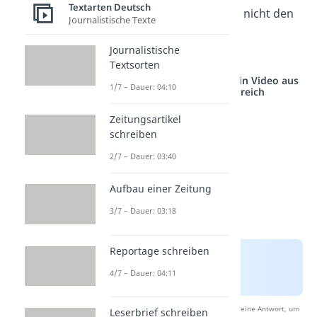
Textarten Deutsch
allem den
Preis
und nicht den
Journalistische Texte
Wert.”
Journalistische
—
Oscar Wilde
Textsorten
Studyflix vernetzt: Hier ein Video aus
1/7 – Dauer: 04:10
einem anderen Bereich
Zeitungsartikel
schreiben
2/7 – Dauer: 03:40
Aufbau einer Zeitung
3/7 – Dauer: 03:18
Reportage schreiben
4/7 – Dauer: 04:11
Nach Beantwortung speichern wir deine Antwort, um
Leserbrief schreiben