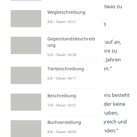
wir nicht den
Mut
, etwas zu
Wegbeschreibung
riskieren?”
4/8 – Dauer: 03:21
—
Vincent van Gogh
Gegenstandsbeschreib
„Es kommt nicht darauf an,
ung
dem Leben mehr Jahre zu
5/8 – Dauer: 03:28
geben, sondern den Jahren
mehr
Leben
zu geben.”
Tierbeschreibung
—
Alexis Carrel
6/8 – Dauer: 04:17
„Das
Glück
des Lebens besteht
Beschreibung
nicht darin, wenig oder keine
7/8 – Dauer: 03:57
Schwierigkeiten zu haben,
sondern sie alle siegreich und
Buchvorstellung
glorreich zu überwinden.”
8/8 – Dauer: 04:05