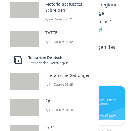
Materialgestütztes
„Geniale Menschen beginnen
Schreiben
große Werke,
fleißige
6/7 – Dauer: 04:21
Menschen vollenden sie.”
—
Leonardo da Vinci
TATTE
7/7 – Dauer: 02:02
„An den Scheidewegen des
Lebens stehen keine
Textarten Deutsch
Literarische Gattungen
Wegweiser
.”
—
Charlie Chaplin
Literarische Gattungen
1/4 – Dauer: 05:25
Epik
2/4 – Dauer: 04:10
Lyrik
Weise Lebenssprüche