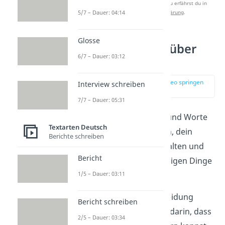
Studyflix zu verbessern. Mehr dazu erfährst du in
unserer
Datenschutzerklärung
.
5/7 – Dauer: 04:14
Glosse
Weise Sprüche über
6/7 – Dauer: 03:12
das Leben
zur Stelle im Video springen
Interview schreiben
(01:41)
7/7 – Dauer: 05:31
Weise Lebenssprüche
und Worte
Textarten Deutsch
können dir dabei helfen, dein
Berichte schreiben
Leben bewusst zu gestalten und
Bericht
den Fokus auf die wichtigen Dinge
1/5 – Dauer: 03:11
zu lenken.
„Die größte Entscheidung
Bericht schreiben
deines Lebens liegt darin, dass
2/5 – Dauer: 03:34