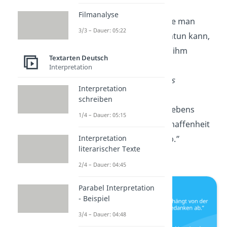
Filmanalyse
„Die größte Ehre, die man
3/3 – Dauer: 05:22
einem Menschen antun kann,
ist die, dass man zu ihm
Textarten Deutsch
Vertrauen
hat.”
Interpretation
—
Matthias Claudius
Interpretation
schreiben
„Das Glück deines Lebens
1/4 – Dauer: 05:15
hängt von der Beschaffenheit
Interpretation
deiner
Gedanken
ab.”
literarischer Texte
—
Marc Aurel
2/4 – Dauer: 04:45
Parabel Interpretation
- Beispiel
3/4 – Dauer: 04:48