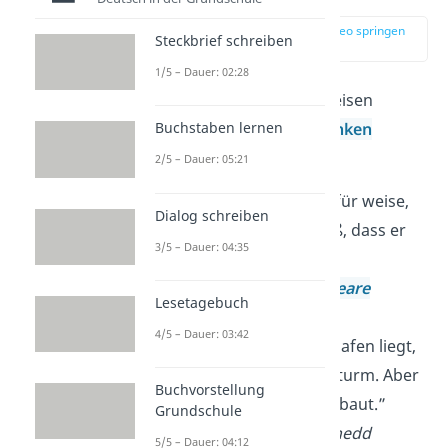
zur Stelle im Video springen
Steckbrief schreiben
(01:20)
1/5 – Dauer: 02:28
Lass dich von diesen weisen
Sprüchen zum
Nachdenken
Buchstaben lernen
anregen.
2/5 – Dauer: 05:21
„Der
Narr
hält sich für weise,
Dialog schreiben
aber der Weise weiß, dass er
3/5 – Dauer: 04:35
ein Narr ist.”
—
William Shakespeare
Lesetagebuch
4/5 – Dauer: 03:42
„Ein
Schiff
, das im Hafen liegt,
ist sicher vor dem Sturm. Aber
Buchvorstellung
dafür ist es nicht gebaut.”
Grundschule
—
John Augustus Shedd
5/5 – Dauer: 04:12