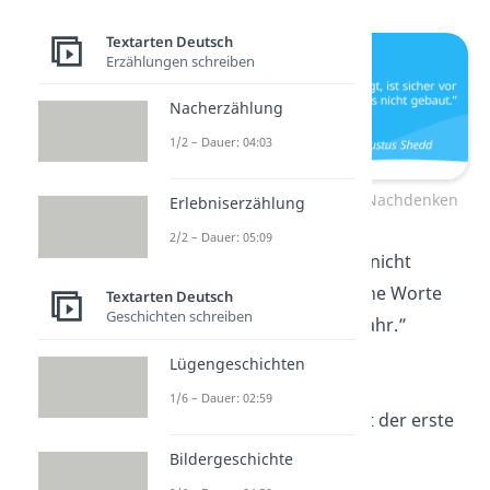
Textarten Deutsch
Erzählungen schreiben
Nacherzählung
1/2 – Dauer: 04:03
Weise Sprüche zum Nachdenken
Erlebniserzählung
2/2 – Dauer: 05:09
„
Wahre Worte
sind nicht
immer schön. Schöne Worte
Textarten Deutsch
Geschichten schreiben
sind nicht immer wahr.”
—
Laozi
Lügengeschichten
1/6 – Dauer: 02:59
„Unzufriedenheit ist der erste
Schritt zum
Erfolg
.”
Bildergeschichte
—
Oscar Wilde