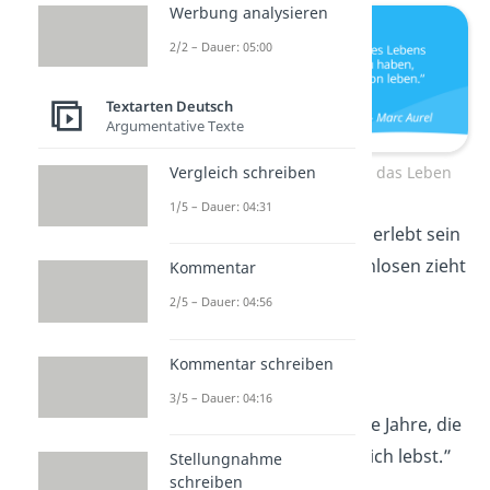
Werbung analysieren
2/2 – Dauer: 05:00
Textarten Deutsch
Argumentative Texte
Weise Sprüche über das Leben
Vergleich schreiben
1/5 – Dauer: 04:31
„Nur der
Denkende
erlebt sein
Leben, an Gedankenlosen zieht
Kommentar
es vorbei.”
2/5 – Dauer: 04:56
—
Marie von Ebner-
Eschenbach
Kommentar schreiben
3/5 – Dauer: 04:16
„Lebe so, dass du die Jahre, die
du
lebst
, auch wirklich lebst.”
Stellungnahme
schreiben
—
Louise Erdrich