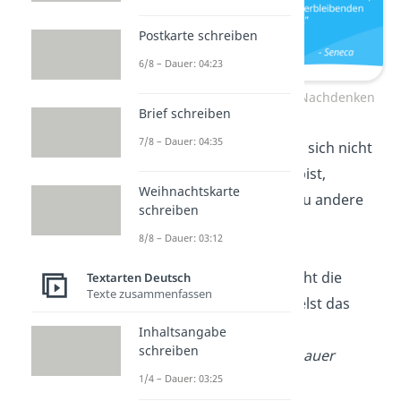
Postkarte schreiben
6/8 – Dauer: 04:23
Weise Sprüche zum Nachdenken
Brief schreiben
7/8 – Dauer: 04:35
„Wahre
Größe
zeigt sich nicht
darin, wie groß du bist,
Weihnachtskarte
sondern wie groß du andere
schreiben
machst.”
8/8 – Dauer: 03:12
„Das
Schicksal
mischt die
Textarten Deutsch
Texte zusammenfassen
Karten, aber du spielst das
Spiel.”
Inhaltsangabe
schreiben
—
Arthur Schopenhauer
1/4 – Dauer: 03:25