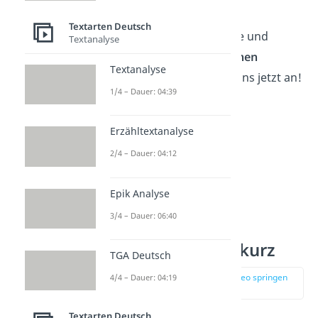
—
Carl Hilty
Textarten Deutsch
Noch mehr weise Worte und
Textanalyse
Sprüche zu
verschiedenen
Textanalyse
Anlässen
schauen wir uns jetzt an!
1/4 – Dauer: 04:39
Erzähltextanalyse
2/4 – Dauer: 04:12
Epik Analyse
3/4 – Dauer: 06:40
Weise Sprüche kurz
TGA Deutsch
zur Stelle im Video springen
4/4 – Dauer: 04:19
(00:49)
Textarten Deutsch