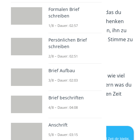
Formalen Brief
„Das größte
Glück
, das du
schreiben
einem Menschen schenken
1/8 – Dauer: 02:57
kannst, besteht darin, ihn zu
lehren, seine eigene Stimme zu
Persönlichen Brief
schreiben
hören.”
2/8 – Dauer: 02:51
—
Paulo Coelho
Brief Aufbau
„Es ist nicht wichtig, wie viel
3/8 – Dauer: 02:03
Zeit
dir bleibt, sondern was du
mit der verbleibenden Zeit
Brief beschriften
anfängst.”
4/8 – Dauer: 04:08
—
Seneca
Anschrift
5/8 – Dauer: 03:15