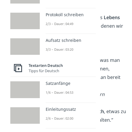
—
Jack London
Protokoll schreiben
„Die Summe unseres
Lebens
2/3 – Dauer: 04:49
sind die Stunden, in denen wir
liebten.”
Aufsatz schreiben
—
Wilhelm Busch
3/3 – Dauer: 03:20
„Liebe ist nicht das, was man
Textarten Deutsch
erwartet zu bekommen,
Tipps für Deutsch
sondern das, was man bereit
Satzanfänge
ist zu
geben
.”
1/6 – Dauer: 04:53
—
Katharine Hepburn
Einleitungssatz
„Liebe ist der
Wunsch
, etwas zu
2/6 – Dauer: 02:00
geben, nicht zu erhalten.”
—
Albert Einstein