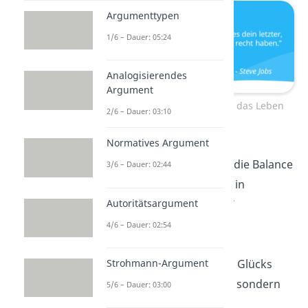
Argumenttypen
1/6 – Dauer: 05:24
Analogisierendes
Argument
Weise Sprüche über das Leben
2/6 – Dauer: 03:10
Normatives Argument
„Das Leben ist wie
Fahrradfahren
. Um die Balance
3/6 – Dauer: 02:44
zu halten, musst du in
Autoritätsargument
Bewegung bleiben.”
—
Albert Einstein
4/6 – Dauer: 02:54
Strohmann-Argument
„Das Geheimnis des Glücks
liegt nicht im Besitz, sondern
5/6 – Dauer: 03:00
im
Geben
.”