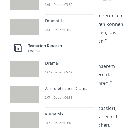
3/4 – Dauer: 03:50
„Ein Teil nach dem anderen, ein
Dramatik
Tag nach dem anderen können
4/4 – Dauer: 03:56
wir jedes
Ziel
erreichen, das
wir uns gesetzt haben.”
Textarten Deutsch
—
Karen Casey
Drama
Drama
„Nicht die Jahre in unserem
1/7 – Dauer: 05:12
Leben zählen, sondern das
Leben
in unseren Jahren.”
Aristotelisches Drama
—
Adlai E. Stevenson
2/7 – Dauer: 04:55
„Leben ist das, was passiert,
Katharsis
während du
eifrig
dabei bist,
3/7 – Dauer: 03:45
andere Pläne zu machen.”