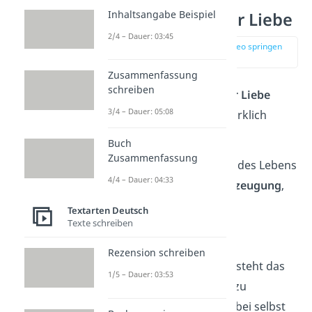
Inhaltsangabe Beispiel
Weise Worte zur Liebe
2/4 – Dauer: 03:45
zur Stelle im Video springen
(02:04)
Zusammenfassung
schreiben
Diese
weisen Worte zur Liebe
3/4 – Dauer: 05:08
zeigen dir, worauf es wirklich
ankommt.
Buch
Zusammenfassung
„Das höchste Glück des Lebens
4/4 – Dauer: 04:33
besteht in der
Überzeugung
,
geliebt zu werden.”
Textarten Deutsch
Texte schreiben
—
Victor Hugo
Rezension schreiben
„Die
Liebe
allein versteht das
1/5 – Dauer: 03:53
Geheimnis, andere zu
beschenken und dabei selbst