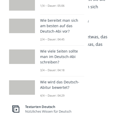
1/4 – Dauer: 05:06
demütigste, die man sich
vorstellen kann.“
Wie bereitet man sich
—
Mahatma Gandhi
am besten auf das
Deutsch-Abi vor?
„Liebe ist nicht nur etwas, das
2/4 – Dauer: 04:45
man
fühlt
. Es ist etwas, das
Wie viele Seiten sollte
man tut.”
man im Deutsch-Abi
—
David Wilkerson
schreiben?
3/4 – Dauer: 04:18
Wie wird das Deutsch-
Abitur bewertet?
4/4 – Dauer: 04:29
Textarten Deutsch
Nützliches Wissen für Deutsch