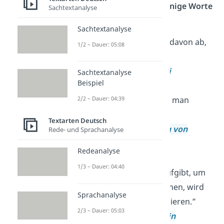
Oft enthalten schon
wenige Worte
Sachtextanalyse
eine weise Botschaft.
Sachtextanalyse
„Die
Zukunft
hängt davon ab,
1/2 – Dauer: 05:08
was wir heute tun.”
—
Mahatma Gandhi
Sachtextanalyse
Beispiel
2/2 – Dauer: 04:39
„Man sieht nur, was man
weiß
.”
Textarten Deutsch
—
Johann Wolfgang von
Rede- und Sprachanalyse
Goethe
Redeanalyse
1/3 – Dauer: 04:40
„Wer die
Freiheit
aufgibt, um
Sicherheit zu gewinnen, wird
Sprachanalyse
am Ende beides verlieren.”
2/3 – Dauer: 05:03
—
Benjamin Franklin