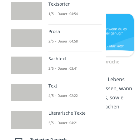
Textsorten
1/5 – Dauer: 04:54
Prosa
2/5 – Dauer: 04:58
Sachtext
Weise Lebenssprüche
3/5 – Dauer: 03:41
„Das Geheimnis des Lebens
Text
besteht darin, zu wissen, wann
4/5 – Dauer: 02:22
man
aufhören
muss, sowie
wann man weitermachen
Literarische Texte
muss.”
5/5 – Dauer: 04:21
—
Dolly Parton
Textarten Deutsch