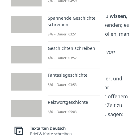
2/6 – Dauer: 04:59
„Es ist nicht genug zu
wissen
,
Spannende Geschichte
schreiben
man muss auch anwenden; es
ist nicht genug zu wollen, man
3/6 – Dauer: 03:51
muss auch tun.”
Geschichten schreiben
—
Johann Wolfgang von
4/6 – Dauer: 03:52
Goethe
Fantasiegeschichte
„Nichts ist schwieriger, und
5/6 – Dauer: 03:53
nichts erfordert mehr
Charakter, als sich in offenem
Reizwortgeschichte
Gegensatz zu seiner Zeit zu
6/6 – Dauer: 05:03
befinden und laut zu sagen:
Nein
!”
Textarten Deutsch
—
Kurt Tucholsky
Brief & Karte schreiben