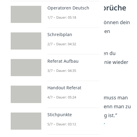
Weise Lebenssprüche
Operatoren Deutsch
1/7 – Dauer: 05:18
Weise Lebenssprüche können dein
Wegweiser
in schwierigen
Schreibplan
Situationen sein.
2/7 – Dauer: 04:32
„Wähle einen Job, den du
Referat Aufbau
liebst
, und du wirst nie wieder
arbeiten müssen.”
3/7 – Dauer: 04:35
—
Konfuzius
Handout Referat
„An kleinen
Dingen
muss man
4/7 – Dauer: 05:24
sich nicht stoßen, wenn man zu
Stichpunkte
großen auf dem Weg ist.”
—
Friedrich Schiller
5/7 – Dauer: 03:12