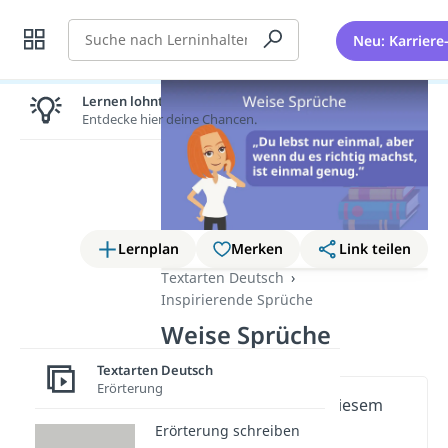
Suche
Neu: Karriere
Lernen lohnt sich!
Entdecke hier deine Chancen.
Lernplan
Merken
Link teilen
Textarten Deutsch
Inspirierende Sprüche
Weise Sprüche
Textarten Deutsch
Erörterung
Wichtige Inhalte in diesem
Video
Erörterung schreiben