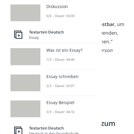
Diskussion
—
André Gide
6/6 – Dauer: 03:00
„Das Leben ist zu
kostbar
, um
Textarten Deutsch
es damit zu verschwenden,
Essay
sich Sorgen zu machen.”
—
Ralph Waldo Emerson
Was ist ein Essay?
1/3 – Dauer: 04:40
Essay schreiben
2/3 – Dauer: 05:07
Essay Beispiel
3/3 – Dauer: 04:16
Weise Sprüche zum
Textarten Deutsch
Nachdenken
Deutsch in der Grundschule