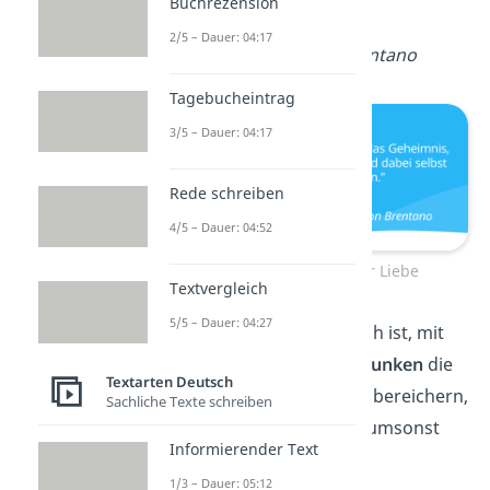
Buchrezension
reich zu werden.”
2/5 – Dauer: 04:17
—
Clemens von Brentano
Tagebucheintrag
3/5 – Dauer: 04:17
Rede schreiben
4/5 – Dauer: 04:52
Weise Worte zur Liebe
Textvergleich
5/5 – Dauer: 04:27
„Wenn es dir möglich ist, mit
nur einem kleinen
Funken
die
Textarten Deutsch
Liebe in der Welt zu bereichern,
Sachliche Texte schreiben
dann hast du nicht umsonst
Informierender Text
gelebt.”
1/3 – Dauer: 05:12