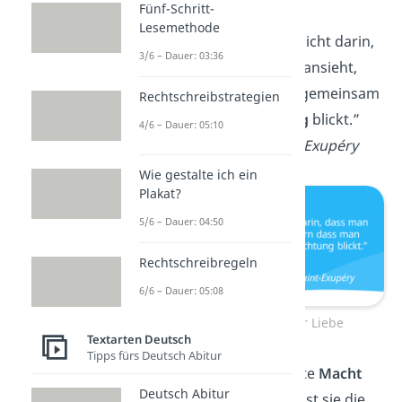
Fünf-Schritt-
Lesemethode
„Die Liebe besteht nicht darin,
3/6 – Dauer: 03:36
dass man einander ansieht,
sondern dass man gemeinsam
Rechtschreibstrategien
in dieselbe
Richtung
blickt.”
4/6 – Dauer: 05:10
—
Antoine de Saint-Exupéry
Wie gestalte ich ein
Plakat?
5/6 – Dauer: 04:50
Rechtschreibregeln
6/6 – Dauer: 05:08
Weise Worte zur Liebe
Textarten Deutsch
Tipps fürs Deutsch Abitur
„Liebe ist die stärkste
Macht
Deutsch Abitur
der Welt, und doch ist sie die