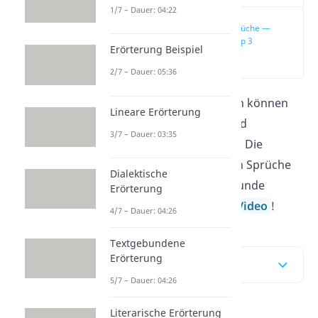
1/7 – Dauer: 04:22
Weise Sprüche —
unsere Top 3
Erörterung Beispiel
(00:19)
2/7 – Dauer: 05:36
In schwierigen Situation können
Lineare Erörterung
weise Sprüche
Kraft und
3/7 – Dauer: 03:35
Orientierung schenken. Die
inspirierendsten weisen Sprüche
Dialektische
für dich oder deine Freunde
Erörterung
findest du hier
und im
Video
!
4/7 – Dauer: 04:26
Textgebundene
Erörterung
Inhaltsübersicht
5/7 – Dauer: 04:26
Literarische Erörterung