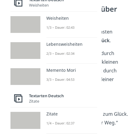
Weisheiten
Weise Sprüche über
das Glück
Weisheiten
1/3 – Dauer: 02:43
Hier siehst du die schönsten
weisen Sprüche zum
Glück
.
Lebensweisheiten
„Glück entsteht oft durch
2/3 – Dauer: 02:34
Aufmerksamkeit
in kleinen
Dingen, Unglück oft durch
Memento Mori
Vernachlässigung kleiner
3/3 – Dauer: 04:53
Dinge.”
Textarten Deutsch
—
Wilhelm Busch
Zitate
„Es gibt keinen Weg zum Glück.
Zitate
Glücklichsein
ist der Weg.”
1/4 – Dauer: 02:37
—
Buddha