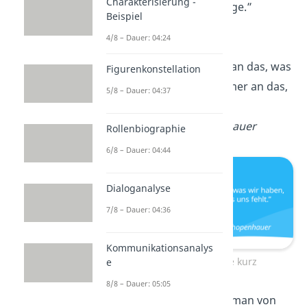
Charakterisierung -
kein Wind der richtige.”
Beispiel
—
Seneca
4/8 – Dauer: 04:24
„Wir denken selten an das, was
Figurenkonstellation
wir
haben
, aber immer an das,
5/8 – Dauer: 04:37
was uns fehlt.”
—
Arthur Schopenhauer
Rollenbiographie
6/8 – Dauer: 04:44
Dialoganalyse
7/8 – Dauer: 04:36
Kommunikationsanalys
Weise Sprüche kurz
e
8/8 – Dauer: 05:05
„Heutzutage kennt man von