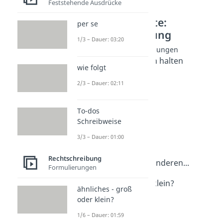
Feststehende Ausdrücke
Weitere Inhalte:
per se
Rechtschreibung
1/3 – Dauer: 03:20
Alltägliche Redewendungen
auf dem Laufenden halten
wie folgt
Dauer: 02:31
im Laufe des Tages
2/3 – Dauer: 02:11
Dauer: 03:18
in keinster Weise
To-dos
Dauer: 04:23
je desto
Schreibweise
Dauer: 02:45
3/3 – Dauer: 01:00
gang und gäbe
Dauer: 02:23
Rechtschreibung
zum einen..., zum anderen...
Formulierungen
Dauer: 02:06
Farben groß oder klein?
ähnliches - groß
Dauer: 02:43
oder klein?
1/6 – Dauer: 01:59