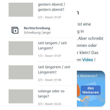
gestern Abend /
gestern abend?
des Weiteren
2/2 – Dauer: 01:47
Auch
des Weiteren
ist eine
Rechtschreibung
beliebte Überleitung in
Schreibung: lange
Argumentationen
. Aber schreibt
seit langem / seit
man das nun zusammen oder
Langem?
getrennt, groß oder klein? Das
1/3 – Dauer: 01:07
erfährst du in diesem
Video
!
seit längerem / seit
Längerem?
2/3 – Dauer: 01:46
solange oder so
lange?
3/3 – Dauer: 02:23