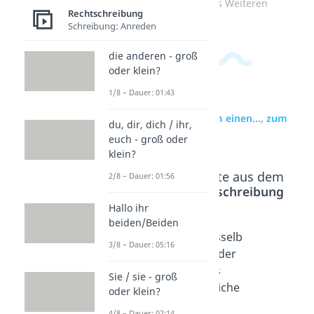
Zum Video: des Weiteren
Rechtschreibung
Schreibung: Anreden
die anderen - groß
oder klein?
1/8 – Dauer: 01:43
zur Videoseite: zum einen..., zum
du, dir, dich / ihr,
anderen...
euch - groß oder
klein?
Beliebte Inhalte aus dem
2/8 – Dauer: 01:56
Bereich
Rechtschreibung
Hallo ihr
beiden/Beiden
Farben
als
dasselb
3/8 – Dauer: 05:16
groß
oder
e oder
oder
wie?
das
Sie / sie - groß
klein?
Dauer:
gleiche
oder klein?
02:50
Dauer:
?
4/8 – Dauer: 02:14
02:43