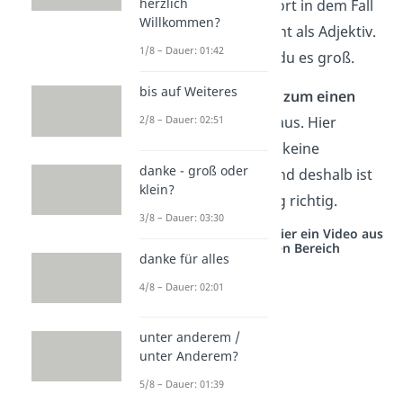
herzlich
nutzt das Zahlenwort in dem Fall
Willkommen?
als Nomen und nicht als Adjektiv.
1/8 – Dauer: 01:42
Deshalb schreibst du es groß.
bis auf Weiteres
Anders sieht es bei
zum einen
und
zum anderen
aus. Hier
2/8 – Dauer: 02:51
handelt es sich um keine
danke - groß oder
Nominalisierung und deshalb ist
klein?
die Kleinschreibung richtig.
3/8 – Dauer: 03:30
Studyflix vernetzt: Hier ein Video aus
einem anderen Bereich
danke für alles
4/8 – Dauer: 02:01
unter anderem /
unter Anderem?
5/8 – Dauer: 01:39