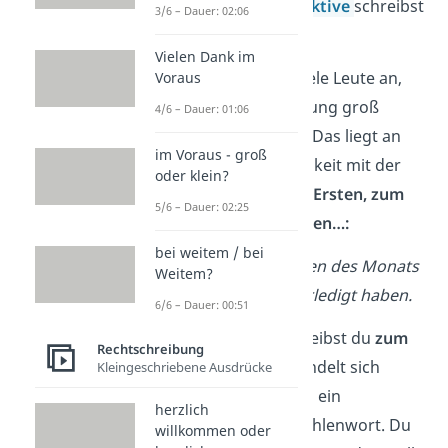
Zahladjektive.
Adjektive
schreibst
3/6 – Dauer: 02:06
du immer klein.
Vielen Dank im
Warum nehmen viele Leute an,
Voraus
dass die Formulierung groß
4/6 – Dauer: 01:06
geschrieben wird? Das liegt an
im Voraus - groß
der großen Ähnlichkeit mit der
oder klein?
Formulierung
zum Ersten, zum
5/6 – Dauer: 02:25
Zweiten, zum Dritten…:
bei weitem / bei
Ich muss zum
E
rsten des Monats
Weitem?
meine Aufgaben erledigt haben.
6/6 – Dauer: 00:51
Wie du siehst, schreibst du
zum
Rechtschreibung
Ersten
groß. Es handelt sich
Kleingeschriebene Ausdrücke
nämlich hierbei um ein
herzlich
nominalisiertes
Zahlenwort. Du
willkommen oder