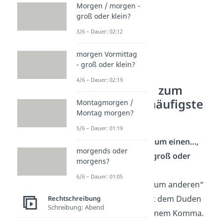
Morgen / morgen -
groß oder klein?
3/6 – Dauer: 02:12
morgen Vormittag
- groß oder klein?
4/6 – Dauer: 02:19
zum einen…, zum
anderen — häufigste
Montagmorgen /
Montag morgen?
Fragen
5/6 – Dauer: 01:19
Schreibst du „zum einen…,
morgends oder
zum anderen“ groß oder
morgens?
klein Duden?
6/6 – Dauer: 01:05
„Zum einen…, zum anderen“
schreibt du laut dem Duden
Rechtschreibung
Schreibung: Abend
klein und mit einem Komma.