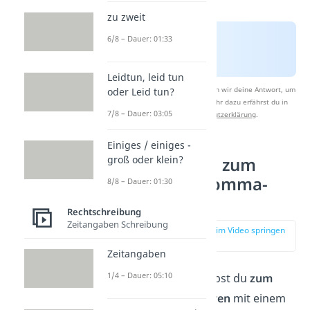
zu zweit
6/8 – Dauer: 01:33
Leidtun, leid tun
Nach Beantwortung speichern wir deine Antwort, um
oder Leid tun?
Studyflix zu verbessern. Mehr dazu erfährst du in
7/8 – Dauer: 03:05
unserer
Datenschutzerklärung
.
Einiges / einiges -
groß oder klein?
zum einen…, zum
anderen – Komma-
8/8 – Dauer: 01:30
Setzung
Rechtschreibung
Zeitangaben Schreibung
zur Stelle im Video springen
(00:58)
Zeitangaben
1/4 – Dauer: 05:10
In der Regel schreibst du
zum
einen…
,
zum anderen
mit einem