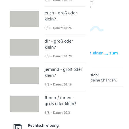
Dauer:
02:08
euch - groß oder
klein?
5/8 – Dauer: 01:26
dir - groß oder
klein?
zur Videoseite: zum einen..., zum
6/8 – Dauer: 01:29
anderen...
jemand - groß oder
Lernen lohnt sich!
klein?
Entdecke hier deine Chancen.
7/8 – Dauer: 01:16
Ihnen / ihnen -
groß oder klein?
8/8 – Dauer: 02:31
Rechtschreibung