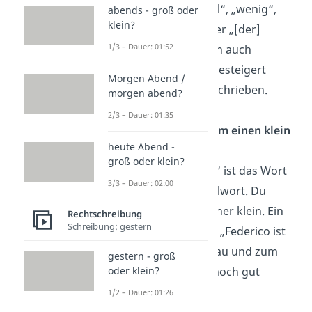
Wörter wie „viel“, „wenig“,
abends - groß oder
klein?
„[der] eine“ oder „[der]
1/3 – Dauer: 01:52
andere“ werden auch
gebeugt oder gesteigert
Morgen Abend /
immer kleingeschrieben.
morgen abend?
2/3 – Dauer: 01:35
Warum wird zum einen klein
heute Abend -
geschrieben?
groß oder klein?
Bei „zum einen“ ist das Wort
3/3 – Dauer: 02:00
„einen“ ein Zahlwort. Du
schreibst es daher klein. Ein
Rechtschreibung
Schreibung: gestern
Beispielsatz ist: „Federico ist
zum einen schlau und zum
gestern - groß
anderen auch noch gut
oder klein?
aussehend.“
1/2 – Dauer: 01:26