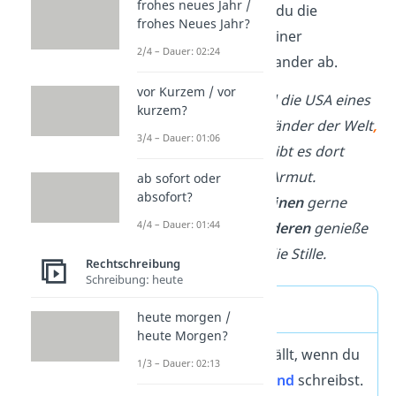
frohes neues Jahr /
Komma
. So grenzt du die
frohes Neues Jahr?
einzelnen Punkte einer
2/4 – Dauer: 02:24
Aufzählung voneinander ab.
vor Kurzem / vor
Zum einen
sind die USA eines
kurzem?
der reichsten Länder der Welt
,
3/4 – Dauer: 01:06
zum anderen
gibt es dort
aber auch viel Armut.
ab sofort oder
absofort?
Ich höre
zum einen
gerne
4/4 – Dauer: 01:44
Musik
,
zum anderen
genieße
ich aber auch die Stille.
Rechtschreibung
Schreibung: heute
Merke
heute morgen /
heute Morgen?
Das Komma entfällt, wenn du
1/3 – Dauer: 02:13
dazwischen ein
und
schreibst.