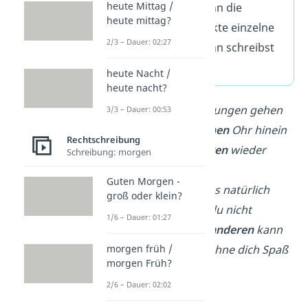
heute Mittag /
Gleiches gilt, wenn die
heute mittag?
Aufzählungspunkte einzelne
2/3 – Dauer: 02:27
Sätze bilden: Dann schreibst
du einen
Punkt
.
heute Nacht /
heute nacht?
Solche Beleidigungen gehen
3/3 – Dauer: 00:53
bei mir
zum einen
Ohr hinein
Rechtschreibung
und
zum anderen
wieder
Schreibung: morgen
heraus.
Guten Morgen -
Zum einen
ist es natürlich
groß oder klein?
schade, wenn du nicht
1/6 – Dauer: 01:27
kommst
.
Zum anderen
kann
ich aber auch ohne dich Spaß
morgen früh /
morgen Früh?
haben.
2/6 – Dauer: 02:02