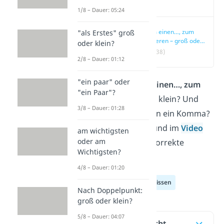
Video
1/8 – Dauer: 05:24
zum einen…, zum
"als Erstes" groß
anderen – groß oder
oder klein?
klein?
(00:38)
2/8 – Dauer: 01:12
"ein paar" oder
Schreibst du
zum einen…, zum
"ein Paar"?
anderen
groß oder klein? Und
3/8 – Dauer: 01:28
setzt du dazwischen ein Komma?
In diesem Beitrag
und im
Video
am wichtigsten
oder am
zeigen wir dir die korrekte
Wichtigsten?
Schreibweise.
4/8 – Dauer: 01:20
Deutsch Allgemeinwissen
Nach Doppelpunkt:
groß oder klein?
5/8 – Dauer: 04:07
Inhaltsübersicht