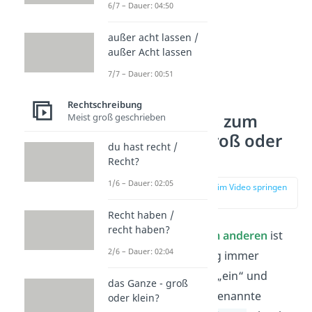
6/7 – Dauer: 04:50
außer acht lassen /
außer Acht lassen
7/7 – Dauer: 00:51
Rechtschreibung
zum einen…, zum
Meist groß geschrieben
anderen – groß oder
du hast recht /
klein?
Recht?
1/6 – Dauer: 02:05
zur Stelle im Video springen
(00:38)
Recht haben /
recht haben?
Bei
zum einen, zum anderen
ist
2/6 – Dauer: 02:04
die Kleinschreibung immer
richtig. Die Wörter „ein“ und
das Ganze - groß
„anderer“ sind sogenannte
oder klein?