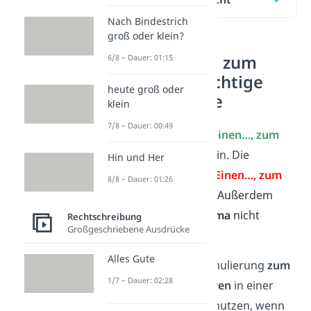
Nach Bindestrich
groß oder klein?
zum einen…, zum
6/8 – Dauer: 01:15
anderen – richtige
heute groß oder
Schreibweise
klein
7/8 – Dauer: 00:49
Du schreibst
zum einen…, zum
anderen
immer klein. Die
Hin und Her
Schreibweise
zum Einen…, zum
8/8 – Dauer: 01:26
Anderen
ist falsch. Außerdem
darfst du das
Komma
nicht
Rechtschreibung
Großgeschriebene Ausdrücke
vergessen.
Alles Gute
Du kannst die Formulierung
zum
1/7 – Dauer: 02:28
einen…, zum anderen
in einer
Argumentation benutzen, wenn