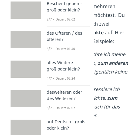
Bescheid geben -
du ein Thema von mehreren
groß oder klein?
Seiten beleuchten möchtest. Du
2/7 – Dauer: 02:02
zählst damit nämlich zwei
gegensätzliche Punkte
auf. Hier
des Öfteren / des
öfteren?
siehst du ein paar Beispiele:
3/7 – Dauer: 01:40
Zum einen
möchte ich meine
Freunde treffen,
zum anderen
alles Weitere -
groß oder klein?
habe ich aber eigentlich keine
4/7 – Dauer: 02:24
Zeit.
Zum einen
interessiere ich
desweiteren oder
mich für Geschichte,
zum
des Weiteren?
anderen
aber auch für das
5/7 – Dauer: 02:07
Tagesgeschehen.
auf Deutsch - groß
oder klein?