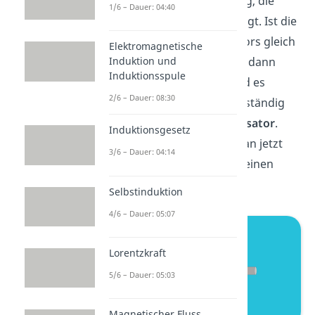
und erhöhen die Spannung, die
1/6 – Dauer: 04:40
zwischen den Platten anliegt. Ist die
Spannung des Kondensators gleich
Elektromagnetische
der der
Spannungsquelle
, dann
Induktion und
Induktionsspule
fließt kein Strom mehr und es
2/6 – Dauer: 08:30
handelt sich um einen vollständig
geladenen
Plattenkondensator
.
Induktionsgesetz
Den Kondensator kann man jetzt
3/6 – Dauer: 04:14
nur entladen, indem man einen
Verbraucher anschließt.
Selbstinduktion
4/6 – Dauer: 05:07
Lorentzkraft
5/6 – Dauer: 05:03
Magnetischer Fluss