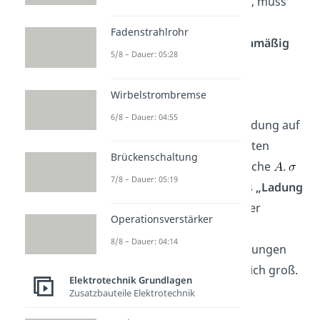
Da das E-Feld
homogen
ist, muss
auch die
Ladung
auf den
Fadenstrahlrohr
Kondensatorplatten
gleichmäßig
5/8 – Dauer: 05:28
verteilt
sein. Es gilt:
Wirbelstrombremse
6/8 – Dauer: 04:55
ist dabei die gesamte Ladung auf
einer der Kondensatorplatten
Brückenschaltung
geteilt durch die Plattenfläche
.
7/8 – Dauer: 05:19
berechnet sich also mittels
„Ladung
pro Fläche“
und heißt daher
Operationsverstärker
Flächenladungsdichte.
8/8 – Dauer: 04:14
Betragsmäßig sind die Ladungen
auf den beiden Platten gleich groß.
Elektrotechnik Grundlagen
Zusatzbauteile Elektrotechnik