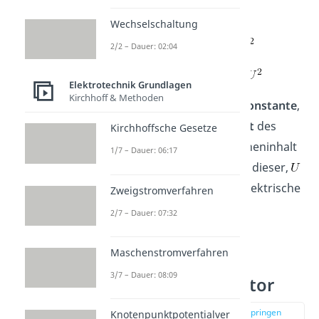
Energie gegeben durch:
Wechselschaltung
2/2 – Dauer: 02:04
oder
Elektrotechnik Grundlagen
Kirchhoff & Methoden
ist die elektrische
Feldkonstante
,
die relative
Permittivität
des
Kirchhoffsche Gesetze
Dielektrikums
,
der Flächeninhalt
1/7 – Dauer: 06:17
der Platten,
der Abstand dieser,
die Spannung und
die elektrische
Zweigstromverfahren
Feldstärke
.
2/7 – Dauer: 07:32
Maschenstromverfahren
Energiedichte
3/7 – Dauer: 08:09
Plattenkondensator
zur Stelle im Video springen
Knotenpunktpotentialver