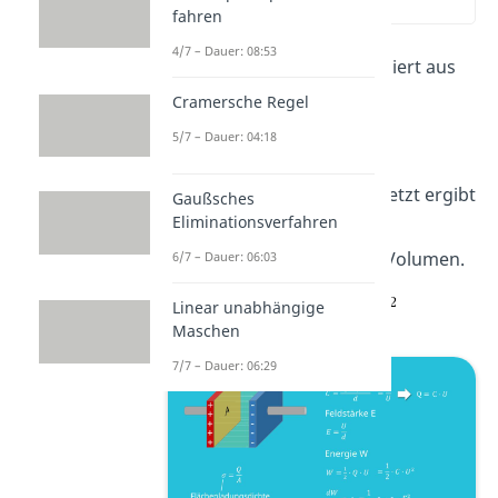
(02:22)
fahren
4/7 – Dauer: 08:53
Die
Energiedichte
ist definiert aus
Energie pro Volumen.
Cramersche Regel
5/7 – Dauer: 04:18
Die Energie
nun eingesetzt ergibt
Gaußsches
Eliminationsverfahren
die
Energiedichte
des
Plattenkondensators pro Volumen.
6/7 – Dauer: 06:03
Linear unabhängige
Maschen
7/7 – Dauer: 06:29