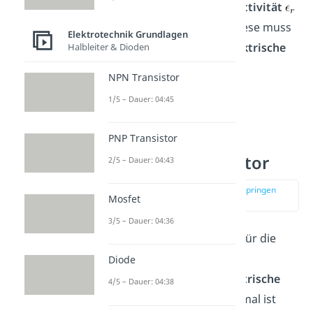
materialspezifische
Permittivität
mit betrachtet werden. Diese muss
Elektrotechnik Grundlagen
einfach mit
, was die
elektrische
Halbleiter & Dioden
Feldkonstante
darstellt,
NPN Transistor
multipliziert werden.
1/5 – Dauer: 04:45
PNP Transistor
Kapazität
Plattenkondensator
2/5 – Dauer: 04:43
zur Stelle im Video springen
Mosfet
(00:31)
3/5 – Dauer: 04:36
Die
Kapazität
ist ein Maß für die
Eigenschaft eines
Diode
Plattenkondensators
elektrische
4/5 – Dauer: 04:38
Energie zu speichern
. Formal ist