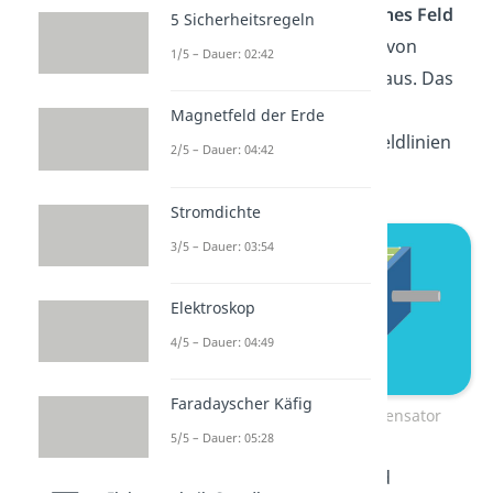
Kondensator ein
elektrisches Feld
5 Sicherheitsregeln
entsteht. Dabei gehen wir von
1/5 – Dauer: 02:42
einem homogenen E-Feld aus. Das
heißt, dass zwischen den
Magnetfeld der Erde
Kondensatorplatten alle Feldlinien
2/5 – Dauer: 04:42
parallel verlaufen.
Stromdichte
3/5 – Dauer: 03:54
Elektroskop
4/5 – Dauer: 04:49
Faradayscher Käfig
Elektrisches Feld im Kondensator
5/5 – Dauer: 05:28
Daraus folgt, dass das Feld