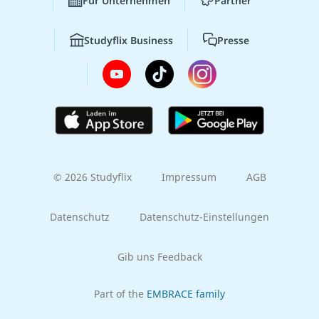
Für Unternehmen
Partner
Studyflix Business
Presse
© 2026 Studyflix
Impressum
AGB
Datenschutz
Datenschutz-Einstellungen
Gib uns Feedback
Part of the
EMBRACE family