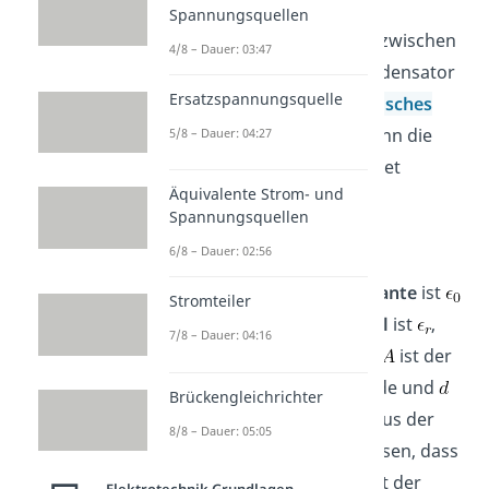
Spannungsquellen
Zusätzlich handelt es sich zwischen
4/8 – Dauer: 03:47
den Platten im Plattenkondensator
Ersatzspannungsquelle
um ein
homogenes
elektrisches
Feld
. Aufgrund dessen kann die
5/8 – Dauer: 04:27
Kapazität auch so berechnet
Äquivalente Strom- und
werden:
Spannungsquellen
6/8 – Dauer: 02:56
Die
elektrische Feldkonstante
ist
Stromteiler
und die
Dielektrizitätszahl
ist
,
7/8 – Dauer: 04:16
welche stoffspezifisch ist.
ist der
Flächeninhalt
der Elektrode und
Brückengleichrichter
der
Abstand
der beiden. Aus der
8/8 – Dauer: 05:05
letzten Formel lässt sich lesen, dass
je größer der Flächeninhalt der