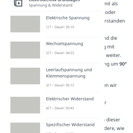
Der Kondensator kann damit als
Spannung & Widerstand
Wechselstromwiderstand
oder
Elektrische Spannung
auch
Scheinwiderstand
verstanden
1/7 – Dauer: 05:19
werden. Ebenfalls gibt der
Kondensator den Strom und die
Wechselspannung
Spannung in der Schaltung mit
2/7 – Dauer: 04:23
einer Phasenverschiebung weiter.
Der Strom eilt der Spannung um
90°
Leerlaufspannung und
voraus.
Klemmenspannung
In diesem Artikel betrachten wir
3/7 – Dauer: 05:13
einen Kondensator im
Elektrischer Widerstand
Gleichstromkreis
. Genauer
4/7 – Dauer: 03:43
betrachten wir den
Plattenkondensator
, denn dieser
Spezifischer Widerstand
kann als
Grundlage
für andere, wie