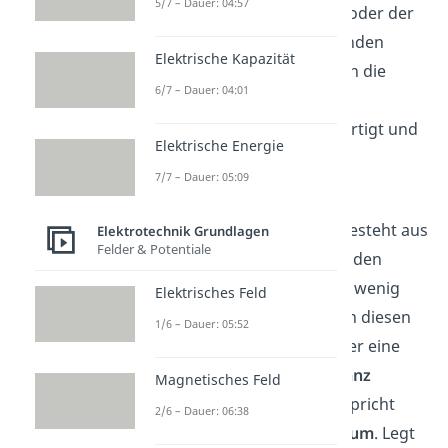
5/7 – Dauer: 04:57
der
Zylinderkondensator
oder der
Kugelkondensator
verstanden
Elektrische Kapazität
werden. Außerdem werden die
6/7 – Dauer: 04:01
Plattenkondensatoren am
häufigsten industriell gefertigt und
Elektrische Energie
finden sich zum Beispiel in
7/7 – Dauer: 05:09
Computern wieder.
Der Plattenkondensator besteht aus
Elektrotechnik Grundlagen
Felder & Potentiale
zwei sich gegenüberliegenden
Metallplatten
. Es sollte so wenig
Elektrisches Feld
Platz wie möglich zwischen diesen
1/6 – Dauer: 05:52
sein. Befindet sich
Luft
oder eine
andere
isolierende Substanz
Magnetisches Feld
zwischen den Platten, so spricht
2/6 – Dauer: 06:38
man von einem
Dielektrikum
. Legt