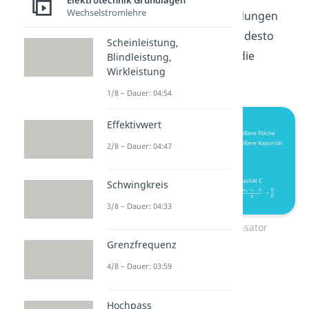
Elektrotechnik Grundlagen
Wechselstromlehre
Platten ist, desto mehr Ladungen
haben auf ihnen Platz und desto
Scheinleistung,
größer ist demnach auch die
Blindleistung,
Wirkleistung
Kondensatorkapazität.
1/8 – Dauer: 04:54
Effektivwert
2/8 – Dauer: 04:47
Schwingkreis
3/8 – Dauer: 04:33
Kapazität Plattenkondensator
Grenzfrequenz
4/8 – Dauer: 03:59
Hochpass