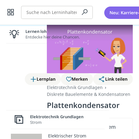
Suche
Neu: Karriere
Lernen lohnt sich!
Entdecke hier deine Chancen.
Lernplan
Merken
Link teilen
Elektrotechnik Grundlagen
Diskrete Bauelemente & Kondensatoren
Plattenkondensator
Elektrotechnik Grundlagen
Strom
Wichtige Inhalte in diesem
Video
Elektrischer Strom