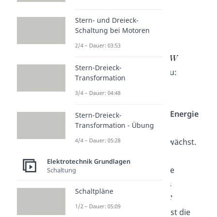
Jetzt kannst du die
Formel
Stern- und Dreieck-
Schaltung bei Motoren
2/4 – Dauer: 03:53
nach
umstellen und für
Stern-Dreieck-
einsetzen. Dann erhältst du:
Transformation
3/4 – Dauer: 04:48
Daran sieht man, dass die
Energie
Stern-Dreieck-
Transformation - Übung
des Kondensators mit der
4/4 – Dauer: 05:28
quadratischen Spannung wächst.
Diese Formel gilt für
jeden
Elektrotechnik Grundlagen
Kondensator
. Nun kann die
Schaltung
spezifische Kapazität eines
Schaltpläne
Plattenkondensators für
1/2 – Dauer: 05:09
eingesetzt werden. Somit ist die