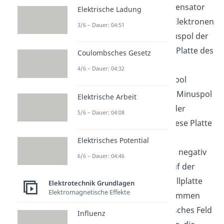
man an einen Plattenkondensator
Elektrische Ladung
Spannung an werden die Elektronen
3/6 – Dauer: 04:51
in der Schaltung vom Minuspol der
Spannungsquelle zu einer Platte des
Coulombsches Gesetz
Plattenkondensators hin
4/6 – Dauer: 04:32
abgestoßen und vom Pluspol
angezogen, um dann vom Minuspol
Elektrische Arbeit
auf der anderen Seite wieder
5/6 – Dauer: 04:08
abgestoßen zu werden. Diese Platte
lädt sich dann durch den
Elektrisches Potential
Überschuss an Elektronen
negativ
6/6 – Dauer: 04:46
auf. Dadurch bildet sich auf der
gegenüberliegenden Metallplatte
Elektrotechnik Grundlagen
Elektromagnetische Effekte
eine positive Ladung. Zusammen
erzeugen diese ein elektrisches Feld
Influenz