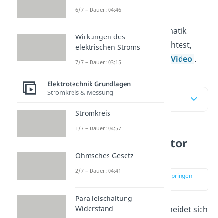
6/7 – Dauer: 04:46
Falls du weniger Text lesen
möchtest und dir die Thematik
Wirkungen des
lieber erklären lassen möchtest,
elektrischen Stroms
dann schau doch in unser
Video
.
7/7 – Dauer: 03:15
Elektrotechnik Grundlagen
Stromkreis & Messung
Inhaltsübersicht
Stromkreis
1/7 – Dauer: 04:57
Plattenkondensator
einfach erklärt
Ohmsches Gesetz
2/7 – Dauer: 04:41
zur Stelle im Video springen
(00:20)
Parallelschaltung
Widerstand
Der
Kondensator
unterscheidet sich