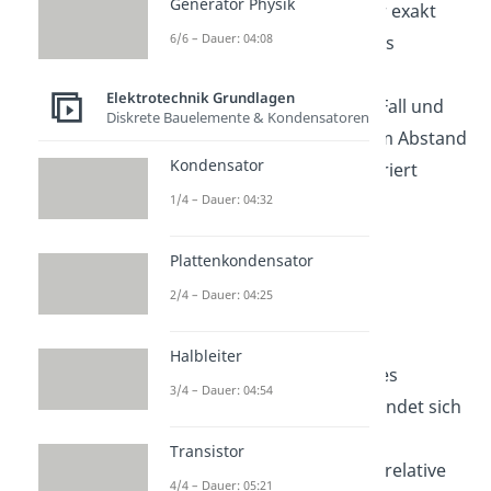
Generator Physik
und die genaue Formel für exakt
6/6 – Dauer: 04:08
diese Art des Kondensators
herzuleiten. Das
Integral
Elektrotechnik Grundlagen
angewendet auf unseren Fall und
Diskrete Bauelemente & Kondensatoren
über die Länge
bis zu dem Abstand
Kondensator
der beiden Platten integriert
ergibt:
1/4 – Dauer: 04:32
Plattenkondensator
2/4 – Dauer: 04:25
Das ist die Formel für die
Halbleiter
elektrische Spannung
eines
3/4 – Dauer: 04:54
Plattenkondensators
. Befindet sich
zwischen den Platten ein
Transistor
Dielektrikum, so muss die relative
4/4 – Dauer: 05:21