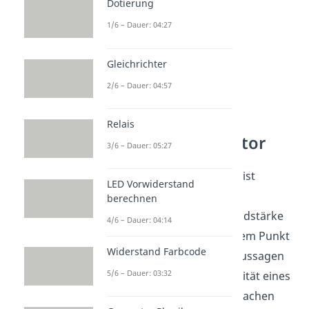
Dotierung
1/6 – Dauer: 04:27
Gleichrichter
2/6 – Dauer: 04:57
Spannung
Relais
Plattenkondensator
3/6 – Dauer: 05:27
Die
elektrische Spannung
ist
LED Vorwiderstand
definiert als räumliches
berechnen
Linienintegral
über die Feldstärke
4/6 – Dauer: 04:14
von einem Punkt A zu dem Punkt
Widerstand Farbcode
B. Sie benötigen wir, um Aussagen
5/6 – Dauer: 03:32
über die spezifische Kapazität eines
Plattenkondensators zu machen