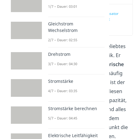
1/7 – Dauer: 03:01
Plattenkondensator
einfach erklärt
Gleichstrom
(00:20)
Wechselstrom
2/7 – Dauer: 02:55
Der
Kondensator
ist ein beliebtes
Drehstrom
Bauteil in der Elektrotechnik. Er
dient vor allem dazu,
elektrische
3/7 – Dauer: 04:30
Energie
zu speichern. Ein häufig
Stromstärke
verwendeter Kondensator ist der
Plattenkondensator
. Für diesen
4/7 – Dauer: 03:35
erklären wir dir hier die Kapazität,
Stromstärke berechnen
Ladung, elektrische Feld und alles
rund um seine Energie. Zudem
5/7 – Dauer: 04:45
lernst du zu jedem Unterpunkt die
Elektrische Leitfähigkeit
wichtigsten
Formeln
kennen.