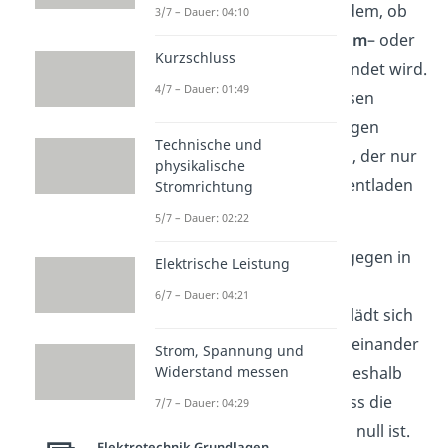
in seiner Funktion je nachdem, ob
3/7 – Dauer: 04:10
dieser in einem
Gleichstrom
– oder
Kurzschluss
Wechselstromkreis
verwendet wird.
4/7 – Dauer: 01:49
In Ersterem kannst du diesen
aufladen und als kurzfristigen
Technische und
Energiespeicher
benutzen, der nur
physikalische
durch einen Verbraucher entladen
Stromrichtung
wird.
5/7 – Dauer: 02:22
Wird ein Kondensator hingegen in
Elektrische Leistung
einen
Wechselstromkreis
6/7 – Dauer: 04:21
eingebaut, so entlädt und lädt sich
dieser immer direkt hintereinander
Strom, Spannung und
mit elektrischer Energie. Deshalb
Widerstand messen
gilt im zeitlichen Mittel, dass die
7/7 – Dauer: 04:29
elektrische Leistung gleich null ist.
Elektrotechnik Grundlagen