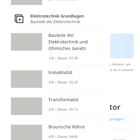
Elektrotechnik Grundlagen
Bauteile der Elektrotechnik
Bauteile der
Elektrotechnik und
Ohmsches Gesetz
1/8 – Dauer: 07:30
Nach Beantwortung speichern wir deine Antwort, um
Studyflix zu verbessern. Mehr dazu erfährst du in unserer
Induktivität
Datenschutzerklärung
.
2/8 – Dauer: 05:32
Ladung
Transformator
Plattenkondensator
3/8 – Dauer: 05:13
zur Stelle im Video springen
(02:37)
Braunsche Röhre
4/8 – Dauer: 04:45