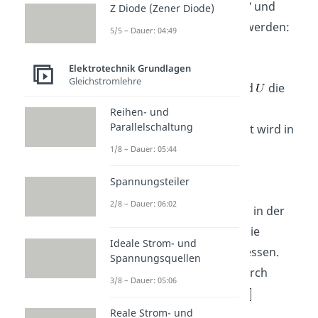
diese definiert durch ein
und
Z Diode (Zener Diode)
kann wie folgt berechnet werden:
5/5 – Dauer: 04:49
Elektrotechnik Grundlagen
Gleichstromlehre
Dabei ist
die Ladung und
die
angelegte Spannung am
Reihen- und
Parallelschaltung
Kondensator. Die Kapazität wird in
Farad
angegeben
.
1/8 – Dauer: 05:44
Spannungsteiler
2/8 – Dauer: 06:02
Die Ladung wird allgemein in der
Einheit
Coulomb
und die
Ideale Strom- und
Spannung in
Volt
gemessen.
Spannungsquellen
Ersteres lässt sich auch durch
3/8 – Dauer: 05:06
Ampere
pro
Sekunde
Reale Strom- und
ausdrücken.