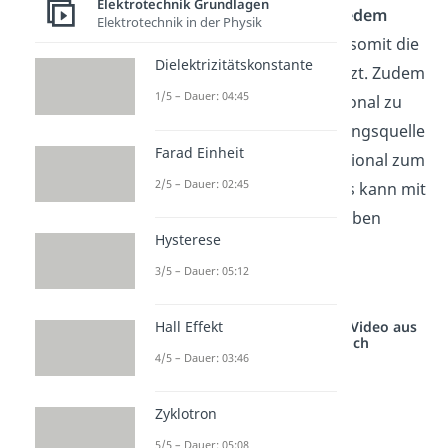
Elektrotechnik Grundlagen
zwischen den Platten an
jedem
Elektrotechnik in der Physik
Punkt
gleich stark ist und somit die
Dielektrizitätskonstante
gleiche
Feldstärke
besitzt. Zudem
1/5 – Dauer: 04:45
ist die Feldstärke proportional zu
der
Spannung
der Spannungsquelle
Farad Einheit
und umgekehrt proportional zum
2/5 – Dauer: 02:45
Abstand
der Platten. Das kann mit
folgender Formel beschrieben
Hysterese
werden:
3/5 – Dauer: 05:12
Studyflix vernetzt: Hier ein Video aus
Hall Effekt
einem anderen Bereich
4/5 – Dauer: 03:46
Zyklotron
5/5 – Dauer: 05:08