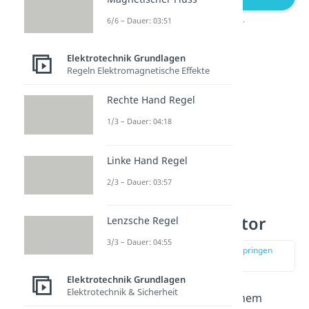
6/6 – Dauer: 03:51
Plattenkondensator
Elektrotechnik Grundlagen
Regeln Elektromagnetische Effekte
Rechte Hand Regel
1/3 – Dauer: 04:18
Linke Hand Regel
2/3 – Dauer: 03:57
Elektrisches Feld
Plattenkondensator
Lenzsche Regel
3/3 – Dauer: 04:55
zur Stelle im Video springen
(01:15)
Elektrotechnik Grundlagen
Elektrotechnik & Sicherheit
Wir wissen also, dass in einem