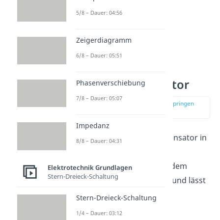
5/8 – Dauer: 04:56
Zeigerdiagramm
6/8 – Dauer: 05:51
Energie
Plattenkondensator
Phasenverschiebung
7/8 – Dauer: 05:07
zur Stelle im Video springen
(01:44)
Impedanz
Die
Energie
, die der Kondensator in
8/8 – Dauer: 04:31
seinem elektrischen Feld
gespeichert
hat, wird mit dem
Elektrotechnik Grundlagen
Stern-Dreieck-Schaltung
Buchstaben
abgekürzt und lässt
sich so berechnen:
Stern-Dreieck-Schaltung
1/4 – Dauer: 03:12