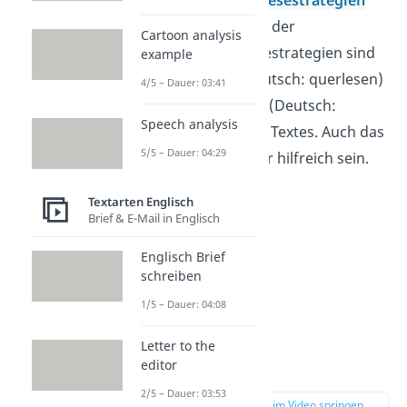
weiterhelfen. Zwei der
Cartoon analysis
bekanntesten Lesestrategien sind
example
das
Skimmen
(Deutsch: querlesen)
4/5 – Dauer: 03:41
oder das
Scannen
(Deutsch:
Speech analysis
überfliegen) eines Textes. Auch das
5/5 – Dauer: 04:29
Gliedern
kann sehr hilfreich sein.
Textarten Englisch
Brief & E-Mail in Englisch
Englisch Brief
schreiben
1/5 – Dauer: 04:08
Letter to the
editor
Skimming
2/5 – Dauer: 03:53
zur Stelle im Video springen