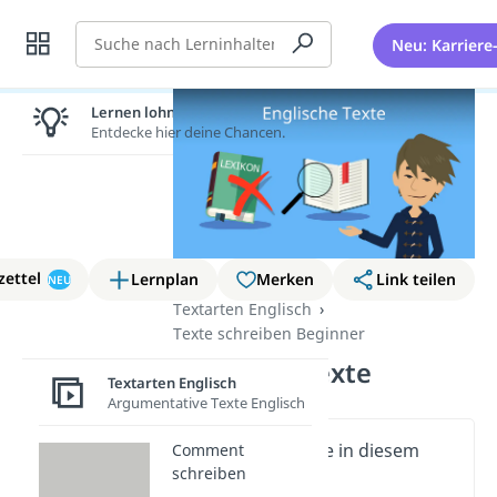
Suche
Neu: Karriere
Lernen lohnt sich!
Entdecke hier deine Chancen.
zettel
Lernplan
Merken
Link teilen
NEU
Textarten Englisch
Texte schreiben Beginner
Englische Texte
Textarten Englisch
Argumentative Texte Englisch
Wichtige Inhalte in diesem
Comment
schreiben
Video