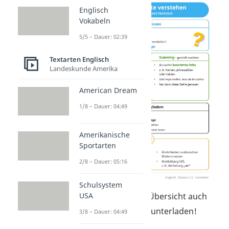
Englisch
Vokabeln
5/5 – Dauer: 02:39
Textarten Englisch
Landeskunde Amerika
American Dream
1/8 – Dauer: 04:49
Amerikanische
Sportarten
2/8 – Dauer: 05:16
Schulsystem
Du kannst dir die Übersicht auch
USA
hier
kostenlos herunterladen!
3/8 – Dauer: 04:49