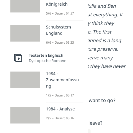
Königreich
When they arrive, Julia and Ben
5/6 – Dauer: 04:57
can’t stop staring at everything. It
is so beautiful, they think they
Schulsystem
never want to leave. The first
England
activity Julia has planned is a long
6/6 – Dauer: 03:33
hike through a nature preserve.
Textarten Englisch
There they can observe many
Dystopische Romane
animals and plants they have never
1984 -
seen before.
Zusammenfassu
ng
Fragen:
1/5 – Dauer: 05:17
Where do they want to go?
1984 - Analyse
Sweden
2/5 – Dauer: 05:16
When will they leave?