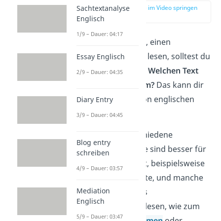
Sachtextanalyse
zur Stelle im Video springen
(00:17)
Englisch
1/9 – Dauer: 04:17
Bevor du anfängst, einen
englischen Text zu lesen, solltest du
Essay Englisch
zwei Dinge klären:
Welchen Text
2/9 – Dauer: 04:35
liest du und warum?
Das kann dir
beim Verstehen von englischen
Diary Entry
Texten helfen.
3/9 – Dauer: 04:45
Es gibt viele verschiedene
Blog entry
Textarten.
Manche sind besser für
schreiben
Anfänger geeignet, beispielsweise
4/9 – Dauer: 03:57
eine Kurzgeschichte, und manche
Mediation
solltest du eher als
Englisch
Fortgeschrittener lesen, wie zum
5/9 – Dauer: 03:47
Beispiel
ältere Dramen
oder