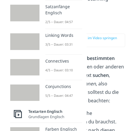
Satzanfänge
nutzen.
Englisch
2/5 – Dauer: 04:57
Scanning
Linking Words
zur Stelle im Video springen
(01:53)
3/5 – Dauer: 03:31
Möchtest du nach
bestimmten
Connectives
Namen, Jahreszahlen oder anderen
4/5 – Dauer: 03:10
Fakten
in einem Text
suchen
,
kannst du ihn
scannen
, also
Conjunctions
überfliegen. Dafür solltest du die
5/5 – Dauer: 04:47
folgenden Schritte beachten:
Textarten Englisch
Überlege, welche
Grundlagen Englisch
Informationen
du brauchst.
Farben Englisch
Suche
den Text nach diesen