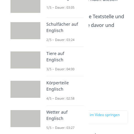
Wörtern ab.
1/5 – Dauer: 03:05
Markiere
dir die Textstelle und
Schulfächer auf
lies die Absätze davor und
Englisch
danach.
2/5 – Dauer: 03:24
Tiere auf
Englisch
3/5 – Dauer: 04:00
Körperteile
Englisch
4/5 – Dauer: 02:58
Gliedern
Wetter auf
zur Stelle im Video springen
Englisch
(02:22)
5/5 – Dauer: 03:27