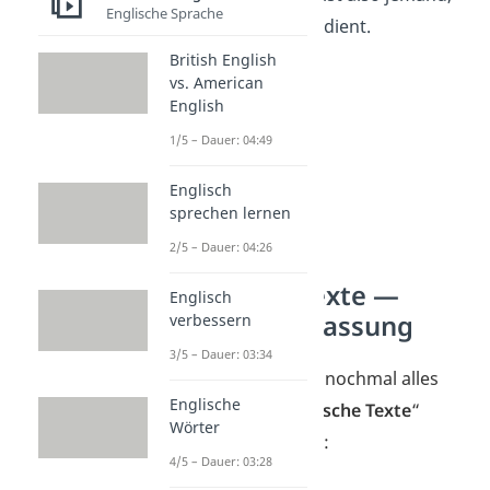
Englische Sprache
der Puppen bedient.
British English
vs. American
English
1/5 – Dauer: 04:49
Englisch
sprechen lernen
2/5 – Dauer: 04:26
Englische Texte —
Englisch
Zusammenfassung
verbessern
3/5 – Dauer: 03:34
Hier haben wir dir nochmal alles
Englische
zum Thema „
Englische Texte
“
Wörter
zusammengefasst:
4/5 – Dauer: 03:28