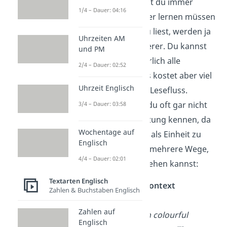
Sprachniveau
wirst du immer
1/4 – Dauer: 04:16
wieder neue Wörter lernen müssen
— die Texte, die du liest, werden ja
Uhrzeiten AM
auch immer schwerer. Du kannst
und PM
diese Wörter natürlich alle
2/4 – Dauer: 02:52
nachschlagen. Das kostet aber viel
Uhrzeit Englisch
Zeit und stört den Lesefluss.
Außerdem musst du oft gar nicht
3/4 – Dauer: 03:58
die genaue Bedeutung kennen, da
Wochentage auf
es reicht, den Satz als Einheit zu
Englisch
verstehen. Es gibt mehrere Wege,
4/4 – Dauer: 02:01
wie du damit umgehen kannst:
Textarten Englisch
Das Wort im Kontext
Zahlen & Buchstaben Englisch
erschließen:
Zahlen auf
I’ve been given colourful
Englisch