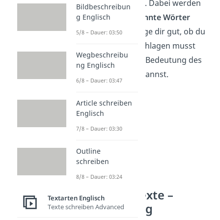
anfangen zu lesen. Dabei werden
Bildbeschreibun
dir immer
unbekannte Wörter
g Englisch
begegnen. Überlege dir gut, ob du
5/8 – Dauer: 03:50
jedes Wort nachschlagen musst
Wegbeschreibu
oder ob du dir die Bedeutung des
ng Englisch
Wortes herleiten kannst.
6/8 – Dauer: 03:47
Article schreiben
Englisch
7/8 – Dauer: 03:30
Outline
schreiben
8/8 – Dauer: 03:24
Englische Texte –
Textarten Englisch
Vorbereitung
Texte schreiben Advanced