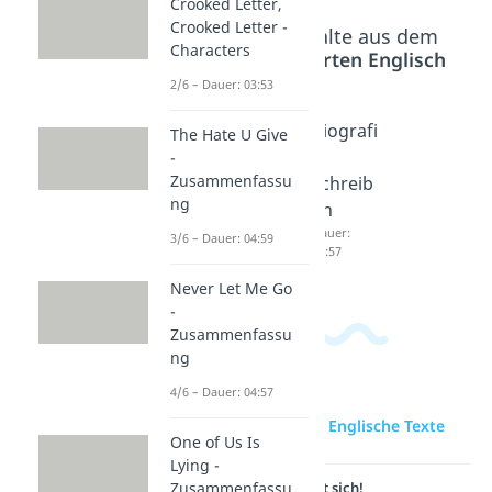
Crooked Letter,
Crooked Letter -
Beliebte Inhalte aus dem
Characters
Bereich
Textarten Englisch
2/6 – Dauer: 03:53
Englisch
Summa
Biografi
The Hate U Give
Texte
ry
e
-
Zusammenfassu
schreib
schreib
schreib
ng
en
en
en
Dauer:
Dauer:
Dauer:
3/6 – Dauer: 04:59
05:26
04:02
03:57
Never Let Me Go
-
Zusammenfassu
ng
4/6 – Dauer: 04:57
zur Videoseite: Englische Texte
One of Us Is
Lying -
Lernen lohnt sich!
Zusammenfassu