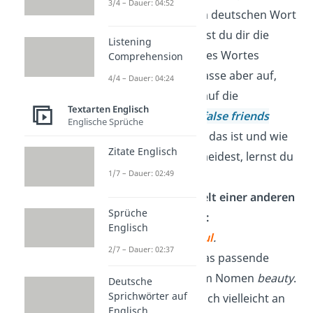
3/4 – Dauer: 04:52
aber auch dem deutschen Wort
fragil
. So kannst du dir die
Listening
Bedeutung eines Wortes
Comprehension
erschließen. Passe aber auf,
4/4 – Dauer: 04:24
dass du nicht auf die
Textarten Englisch
sogenannten
false friends
Englische Sprüche
reinfällst. Was das ist und wie
Zitate Englisch
du Fehler vermeidest, lernst du
1/7 – Dauer: 02:49
hier
.
Das Wort ähnelt einer anderen
Sprüche
Fremdsprache:
Englisch
This is
beautiful
.
2/7 – Dauer: 02:37
Beautiful
ist das passende
Adjektiv zu dem Nomen
beauty
.
Deutsche
Sprichwörter auf
Das erinnert dich vielleicht an
Englisch