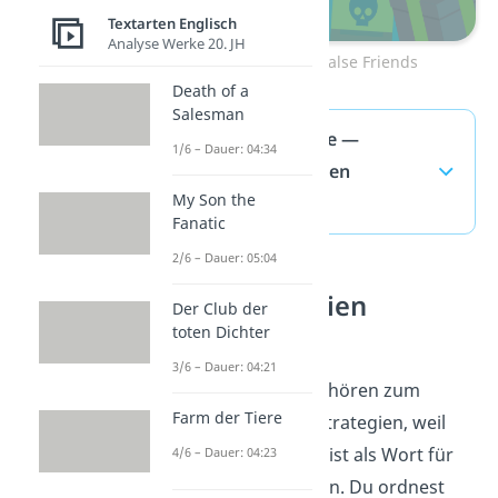
Textarten Englisch
Analyse Werke 20. JH
Zum Video: False Friends
Death of a
Salesman
Englische Texte —
1/6 – Dauer: 04:34
häufigste Fragen
My Son the
(ausklappen)
Fanatic
2/6 – Dauer: 05:04
Lesestrategien
Der Club der
verstehen
toten Dichter
3/6 – Dauer: 04:21
Englische Texte gehören zum
Farm der Tiere
Themenfeld Lesestrategien, weil
gutes Lesen mehr ist als Wort für
4/6 – Dauer: 04:23
Wort zu übersetzen. Du ordnest