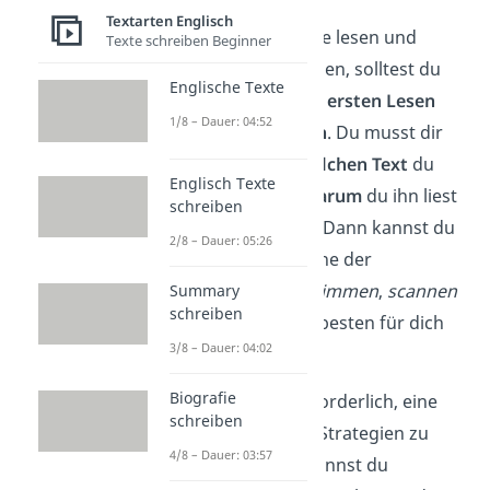
Textarten Englisch
Um englische Texte lesen und
Texte schreiben Beginner
verstehen zu können, solltest du
Englische Texte
dir schon
vor dem ersten Lesen
1/8 – Dauer: 04:52
Gedanken machen
. Du musst dir
gut überlegen,
welchen
Text
du
Englisch Texte
lesen willst und
warum
du ihn liest
schreiben
oder lesen musst. Dann kannst du
2/8 – Dauer: 05:26
entscheiden, welche der
Lesestrategien
skimmen
,
scannen
Summary
schreiben
oder
gliedern
am besten für dich
3/8 – Dauer: 04:02
geeignet ist.
Biografie
Oft ist es auch erforderlich, eine
schreiben
Kombination
der Strategien zu
4/8 – Dauer: 03:57
nutzen. Danach kannst du