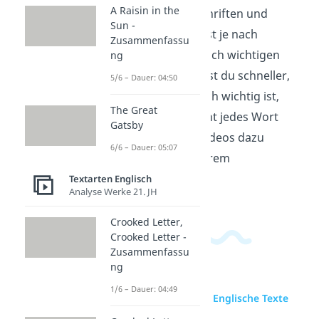
A Raisin in the
Textarten, Überschriften und
Sun -
Absätze und suchst je nach
Zusammenfassu
Aufgabe gezielt nach wichtigen
ng
Stellen. So erkennst du schneller,
5/6 – Dauer: 04:50
was im Text wirklich wichtig ist,
The Great
auch wenn du nicht jedes Wort
Gatsby
kennst. Weitere Videos dazu
6/6 – Dauer: 05:07
findest du in unserem
Englischbereich
.
Textarten Englisch
Analyse Werke 21. JH
Crooked Letter,
Crooked Letter -
Zusammenfassu
ng
1/6 – Dauer: 04:49
zur Videoseite: Englische Texte