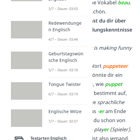
die französische Vokabel
beau
.
3/7 – Dauer: 03:03
Das bedeutet schön.
Das Wort kannst du dir über
Redewendunge
deine Wortbildungskenntnisse
n Englisch
erschließen:
4/7 – Dauer: 03:44
The
puppeteer
is making funny
Geburtstagswün
noises.
sche Englisch
Wenn du das Wort
puppeteer
5/7 – Dauer: 03:18
nicht kennst, könnte dir ein
ähnliches Wort, wie
puppet
Tongue Twister
helfen. Dir fällt bestimmt auf,
6/7 – Dauer: 03:19
dass der einzige
sprachliche
Unterschied das
-er
am Ende
Englische Witze
ist. Das kennst du schon von
7/7 – Dauer: 02:57
play (spielen) – play
er
(Spieler).
Ein
puppeteer
ist also jemand,
Textarten Englisch