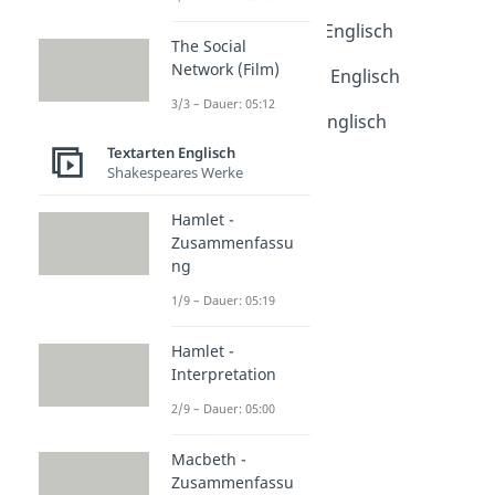
Dauer: 03:57
Bildbeschreibung Englisch
The Social
Dauer: 03:50
Network (Film)
Wegbeschreibung Englisch
Dauer: 03:47
3/3 – Dauer: 05:12
Article schreiben Englisch
Dauer: 03:30
Textarten Englisch
Outline schreiben
Shakespeares Werke
Dauer: 03:24
Hamlet -
Zusammenfassu
ng
1/9 – Dauer: 05:19
Hamlet -
Interpretation
2/9 – Dauer: 05:00
Macbeth -
Zusammenfassu