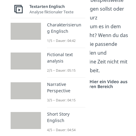
Textarten Englisch
einer Anleitung folgen sollst oder
Analyse fiktionaler Texte
möchtest du nur kurz
Charakterisierun
herausfinden, worum es in dem
g Englisch
Text überhaupt geht? Wenn du das
1/5 – Dauer: 04:42
weißt, kannst du die passende
Lesestrategie wählen und
Fictional text
analysis
verschwendest deine Zeit nicht mit
unnötiger Detailarbeit.
2/5 – Dauer: 05:15
Studyflix vernetzt: Hier ein Video aus
Narrative
einem anderen Bereich
Perspective
3/5 – Dauer: 04:15
Short Story
Englisch
4/5 – Dauer: 04:54