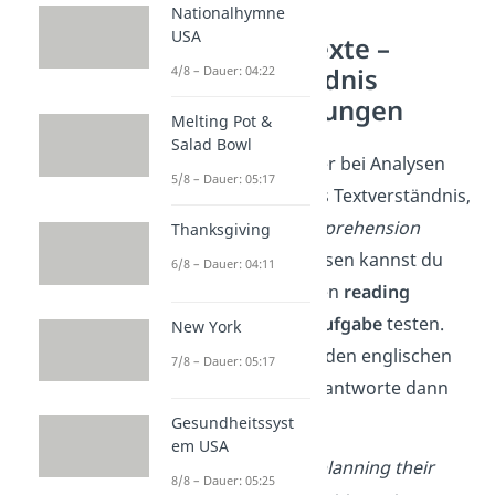
Nationalhymne
USA
Englische Texte –
Textverständnis
4/8 – Dauer: 04:22
Englisch Übungen
Melting Pot &
Salad Bowl
In einer Arbeit oder bei Analysen
5/8 – Dauer: 05:17
geht es oft um das Textverständnis,
auch
reading comprehension
Thanksgiving
genannt. Dein Wissen kannst du
6/8 – Dauer: 04:11
jetzt in einer kurzen
reading
comprehension Aufgabe
testen.
New York
Lies dir dafür erst den englischen
7/8 – Dauer: 05:17
Text durch und beantworte dann
die Fragen dazu.
Gesundheitssyst
em USA
Julia and Ben are planning their
8/8 – Dauer: 05:25