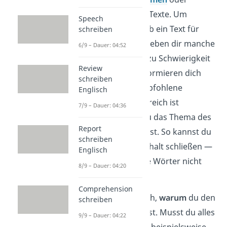
wissenschaftliche Texte. Um
Speech
herauszufinden, ob ein Text für
schreiben
dich passend ist, geben dir manche
6/9 – Dauer: 04:52
Verlage Hinweise zu Schwierigkeit
Review
und Länge. Sie informieren dich
schreiben
auch über das empfohlene
Englisch
Sprachniveau. Hilfreich ist
7/9 – Dauer: 04:36
ebenfalls, wenn du das Thema des
Report
Textes schon kennst. So kannst du
schreiben
leichter auf den Inhalt schließen —
Englisch
selbst wenn du die Wörter nicht
8/9 – Dauer: 04:20
kennst.
Comprehension
Interessant ist auch,
warum
du den
schreiben
Text überhaupt liest. Musst du alles
9/9 – Dauer: 04:22
verstehen, weil du beispielsweise