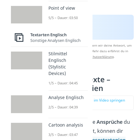
Point of view
5/5 – Dauer: 03:50
Textarten Englisch
Sonstige Analysen Englisch
Nach Beantwortung speichern wir deine Antwort, um
Studyflix zu verbessern. Mehr dazu erfährst du in
Stilmittel
unserer
Datenschutzerklärung
.
Englisch
(Stylistic
Devices)
Englische Texte –
1/5 – Dauer: 04:45
Lesestrategien
Analyse Englisch
zur Stelle im Video springen
(01:05)
2/5 – Dauer: 04:39
Je nachdem, welche
Ansprüche
du
Cartoon analysis
an deinen Text hast, können dir
3/5 – Dauer: 03:47
unterschiedliche
Lesestrategien