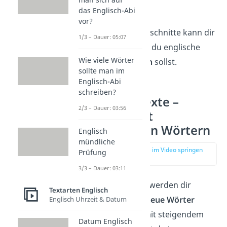
verstehen.
das Englisch-Abi
vor?
Das Einteilen in Abschnitte kann dir
1/3 – Dauer: 05:07
auch helfen, wenn du englische
Wie viele Wörter
Texte
umschreiben
sollst.
sollte man im
Englisch-Abi
schreiben?
Englische Texte –
2/3 – Dauer: 03:56
Umgang mit
unbekannten Wörtern
Englisch
mündliche
zur Stelle im Video springen
Prüfung
(02:57)
3/3 – Dauer: 03:11
In fast jedem Text werden dir
Textarten Englisch
unbekannte und neue Wörter
Englisch Uhrzeit & Datum
begegnen. Auch mit steigendem
Datum Englisch