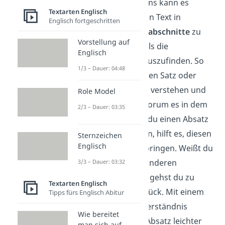
Während des Lesens kann es
Textarten Englisch
dir auch helfen, den Text in
Englisch fortgeschritten
verschiedene
Sinnabschnitte
zu
Vorstellung auf
gliedern
und jeweils die
Englisch
Kernaussage
herauszufinden. So
1/3 – Dauer: 04:48
musst du nicht jeden Satz oder
jedes Wort einzeln verstehen und
Role Model
weißt trotzdem, worum es in dem
2/3 – Dauer: 03:35
Text geht. Solltest du einen Absatz
gar nicht verstehen, hilft es, diesen
Sternzeichen
Englisch
erst mal zu überspringen. Weißt du
dann, was in den anderen
3/3 – Dauer: 03:32
Abschnitten steht, gehst du zu
Textarten Englisch
diesem Absatz zurück. Mit einem
Tipps fürs Englisch Abitur
allgemeinen Textverständnis
Wie bereitet
kannst du diesen Absatz leichter
man sich auf