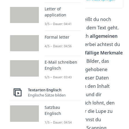
(01:30)
Letter of
application
Beim
Skimming
weißt du noch
3/5 – Dauer: 04:41
nicht, worum es in dem Text geht.
Du suchst also nach
allgemeinen
Formal letter
Informationen
. Hierbei achtest du
4/5 – Dauer: 04:56
besonders auf
auffällige Merkmale
wie Überschriften, Bilder, das
E-Mail schreiben
Englisch
Layout und hervorgehobene
Wörter. Anhand dieser Daten
5/5 – Dauer: 03:43
kannst du dir dann den Inhalt
Textarten Englisch
zusammenreimen und dir
Englische Sätze bilden
überlegen, ob es sich lohnt, den
Satzbau
Text genauer unter die Lupe zu
Englisch
nehmen. Dafür kannst du
1/5 – Dauer: 04:54
beispielsweise das Scanning