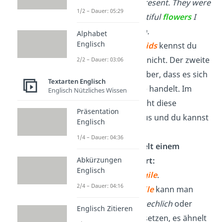
orchids
as a present. They were
1/2 – Dauer: 05:29
the most beautiful
flowers
I
have ever seen.
Alphabet
Englisch
Das Wort
orchids
kennst du
vielleicht noch nicht. Der zweite
2/2 – Dauer: 03:06
Satz zeigt dir aber, dass es sich
Textarten Englisch
um eine Blume handelt. Im
Englisch Nützliches Wissen
Normalfall reicht diese
Präsentation
Information aus und du kannst
Englisch
weiterlesen.
1/4 – Dauer: 04:36
Das Wort ähnelt einem
Abkürzungen
deutschen Wort:
Englisch
It looks so
fragile
.
2/4 – Dauer: 04:16
Das Wort
fragile
kann man
zwar mit
zerbrechlich
oder
Englisch Zitieren
schwach
übersetzen, es ähnelt