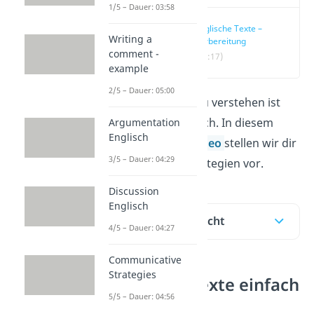
1/5 – Dauer: 03:58
Englische Texte –
Writing a
Vorbereitung
comment -
(00:17)
example
2/5 – Dauer: 05:00
Englische Texte
zu verstehen ist
nicht immer einfach. In diesem
Argumentation
Englisch
Beitrag und im
Video
stellen wir dir
3/5 – Dauer: 04:29
hilfreiche Lesestrategien vor.
Discussion
Englisch
Inhaltsübersicht
4/5 – Dauer: 04:27
Communicative
Strategies
Englische Texte einfach
5/5 – Dauer: 04:56
erklärt