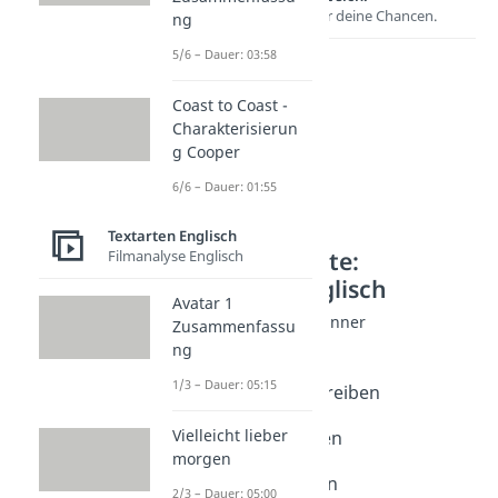
Entdecke hier deine Chancen.
ng
5/6 – Dauer: 03:58
Coast to Coast -
Charakterisierun
g Cooper
6/6 – Dauer: 01:55
Textarten Englisch
Weitere Inhalte:
Filmanalyse Englisch
Textarten Englisch
Avatar 1
Texte schreiben Beginner
Zusammenfassu
Englische Texte
ng
Dauer: 04:52
1/3 – Dauer: 05:15
Englisch Texte schreiben
Dauer: 05:26
Vielleicht lieber
Summary schreiben
morgen
Dauer: 04:02
Biografie schreiben
2/3 – Dauer: 05:00