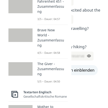
June 18th
Fahrenheit 451 -
Zusammenfassu
Who is more excited about the
ng
trip?
Julia
3/5 – Dauer: 04:57
How are they travelling?
Brave New
World -
By train
Zusammenfassu
ng
Where are they hiking?
4/5 – Dauer: 04:58
In a nature preserve
The Giver -
Zusammenfassu
alle Lösungen einblenden
ng
5/5 – Dauer: 04:50
Textarten Englisch
Gesellschaftskritische Romane
Mother to