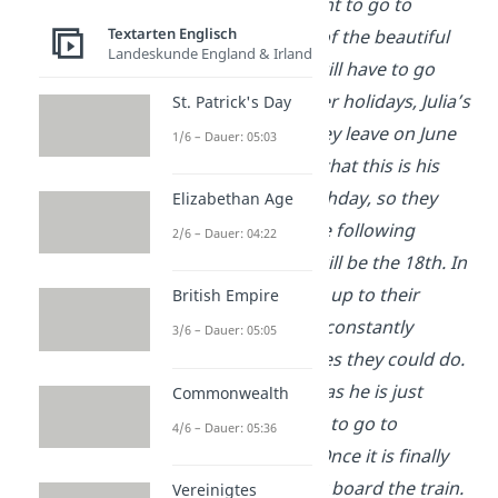
next trip. They want to go to
Textarten Englisch
Sweden because of the beautiful
Landeskunde England & Irland
scenery. As they will have to go
during the summer holidays, Julia’s
St. Patrick's Day
mum suggests they leave on June
1/6 – Dauer: 05:03
14th. Ben notices that this is his
grandfather’s birthday, so they
Elizabethan Age
decide to leave the following
2/6 – Dauer: 04:22
weekend, which will be the 18th. In
the weeks leading up to their
British Empire
departure, Julia is constantly
3/6 – Dauer: 05:05
looking up activities they could do.
Ben doesn’t care, as he is just
Commonwealth
happy to not have to go to
4/6 – Dauer: 05:36
business school. Once it is finally
time to leave, they board the train.
Vereinigtes