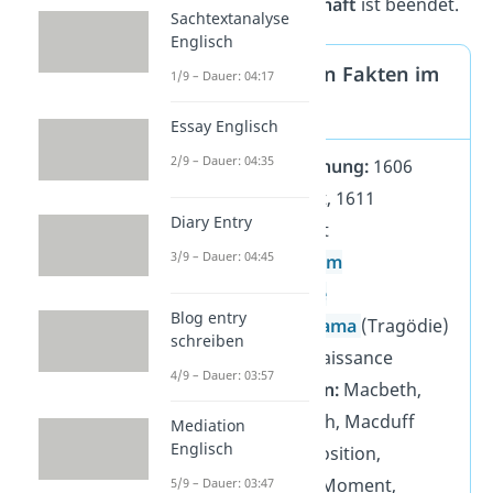
Schreckensherrschaft
ist beendet.
Sachtextanalyse
Englisch
Die wichtigsten Fakten im
1/9 – Dauer: 04:17
Überblick
Essay Englisch
2/9 – Dauer: 04:35
Veröffentlichung:
1606
fertiggestellt, 1611
Diary Entry
uraufgeführt
3/9 – Dauer: 04:45
Autor:
William
Shakespeare
Blog entry
Gattung:
Drama
(Tragödie)
schreiben
Epoche:
Renaissance
4/9 – Dauer: 03:57
Hauptfiguren:
Macbeth,
Lady Macbeth, Macduff
Mediation
Englisch
Aufbau:
Exposition,
erregendes Moment,
5/9 – Dauer: 03:47