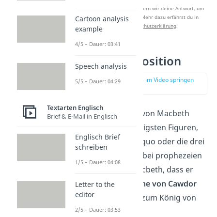
Nach Beantwortung speichern wir deine Antwort, um
Studyflix zu verbessern. Mehr dazu erfährst du in
Cartoon analysis
unserer
Datenschutzerklärung
.
example
4/5 – Dauer: 03:41
Akt 1 — Exposition
Speech analysis
zur Stelle im Video springen
5/5 – Dauer: 04:29
(02:26)
Textarten Englisch
In der
Exposition
von Macbeth
Brief & E-Mail in Englisch
lernst du die wichtigsten Figuren,
Englisch Brief
wie
Macbeth
, Banquo oder die drei
schreiben
Hexen kennen. Dabei prophezeien
1/5 – Dauer: 04:08
die drei Hexen Macbeth, dass er
den Adelstitel
Thane von Cawdor
Letter to the
editor
erhält und später zum König von
2/5 – Dauer: 03:53
Schottland wird.