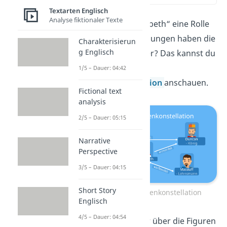
Textarten Englisch
Analyse fiktionaler Texte
Wer spielt in „Macbeth“ eine Rolle
und welche Beziehungen haben die
Charakterisierun
g Englisch
Figuren zueinander? Das kannst du
dir anhand der
1/5 – Dauer: 04:42
Figurenkonstellation
anschauen.
Fictional text
analysis
2/5 – Dauer: 05:15
Narrative
Perspective
3/5 – Dauer: 04:15
Short Story
Macbeth – Figurenkonstellation
Englisch
4/5 – Dauer: 04:54
Möchtest du mehr über die Figuren