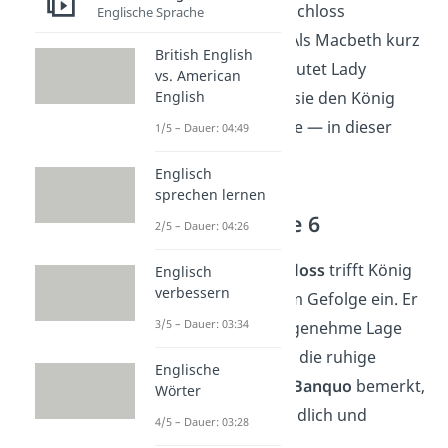
selben Abend
im Schloss
Englische Sprache
ankommen wird. Als Macbeth kurz
British English
darauf eintrifft, deutet Lady
vs. American
English
Macbeth an, dass sie den König
umbringen möchte — in dieser
1/5 – Dauer: 04:49
Nacht im Schloss.
Englisch
sprechen lernen
Akt 1 — Szene 6
2/5 – Dauer: 04:26
Vor
Macbeths Schloss
trifft König
Englisch
verbessern
Duncan
mit seinem Gefolge ein. Er
3/5 – Dauer: 03:34
bewundert die angenehme Lage
des Schlosses und die ruhige
Englische
Umgebung. Auch
Banquo
bemerkt,
Wörter
dass der Ort freundlich und
4/5 – Dauer: 03:28
einladend wirkt.