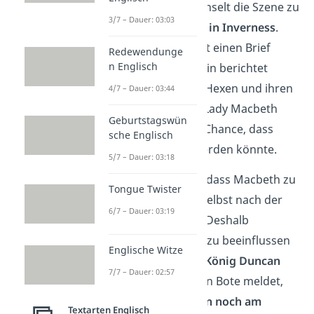
Anschließend wechselt die Szene zu
3/7 – Dauer: 03:03
Macbeths Schloss in Inverness
.
Lady Macbeth
liest einen Brief
Redewendunge
n Englisch
ihres Mannes. Darin berichtet
Macbeth von den Hexen und ihren
4/7 – Dauer: 03:44
Prophezeiungen. Lady Macbeth
Geburtstagswün
erkennt darin die Chance, dass
sche Englisch
Macbeth König werden könnte.
5/7 – Dauer: 03:18
Sie glaubt jedoch, dass Macbeth zu
Tongue Twister
zögerlich
ist, um selbst nach der
6/7 – Dauer: 03:19
Macht zu greifen. Deshalb
beschließt sie, ihn zu beeinflussen
Englische Witze
und den
Mord an König Duncan
7/7 – Dauer: 02:57
voranzutreiben. Ein Bote meldet,
dass
König Duncan noch am
Textarten Englisch