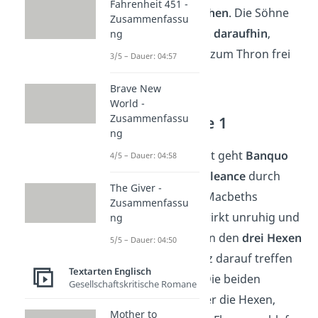
Fahrenheit 451 -
erschlägt die Wachen
. Die Söhne
Zusammenfassu
des Königs
fliehen daraufhin
,
ng
wodurch der Weg zum Thron frei
3/5 – Dauer: 04:57
wird.
Brave New
World -
Zusammenfassu
Akt 2 — Szene 1
ng
Mitten in der Nacht geht
Banquo
4/5 – Dauer: 04:58
mit seinem Sohn
Fleance
durch
The Giver -
den Burghof von Macbeths
Zusammenfassu
Schloss. Banquo wirkt unruhig und
ng
erzählt, dass er von den
drei Hexen
5/5 – Dauer: 04:50
geträumt hat. Kurz darauf treffen
Textarten Englisch
sie auf
Macbeth
. Die beiden
Gesellschaftskritische Romane
sprechen kurz über die Hexen,
Mother to