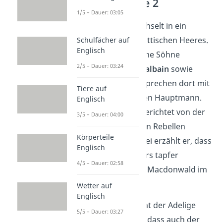
Akt 1 — Szene 2
1/5 – Dauer: 03:05
Die Handlung wechselt in ein
Feldlager des schottischen Heeres.
Schulfächer auf
Englisch
König
Duncan
, seine Söhne
2/5 – Dauer: 03:24
Malcolm
und
Donalbain
sowie
mehrere Adelige sprechen dort mit
Tiere auf
einem verwundeten Hauptmann.
Englisch
Der Hauptmann berichtet von der
3/5 – Dauer: 04:00
Schlacht gegen den Rebellen
Körperteile
Macdonwald
. Dabei erzählt er, dass
Englisch
Macbeth
besonders tapfer
4/5 – Dauer: 02:58
gekämpft hat und Macdonwald im
Kampf tötete.
Wetter auf
Englisch
Kurz darauf kommt der Adelige
5/5 – Dauer: 03:27
Ross
. Er berichtet, dass auch der