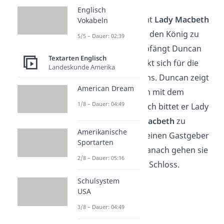
Englisch
Kurz darauf kommt
Lady Macbeth
Vokabeln
nach draußen, um den König zu
5/5 – Dauer: 02:39
begrüßen. Sie empfängt Duncan
Textarten Englisch
höflich und bedankt sich für die
Landeskunde Amerika
Ehre seines Besuchs. Duncan zeigt
American Dream
sich sehr zufrieden mit dem
1/8 – Dauer: 04:49
Empfang. Schließlich bittet er Lady
Macbeth, ihn zu
Macbeth
zu
Amerikanische
führen, damit er seinen Gastgeber
Sportarten
begrüßen kann. Danach gehen sie
2/8 – Dauer: 05:16
gemeinsam in das Schloss.
Schulsystem
USA
3/8 – Dauer: 04:49