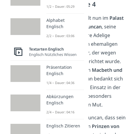
Akt 1 — Szene 4
1/2 – Dauer: 05:29
Die Handlung spielt nun im
Palast
Alphabet
in Forres
. König
Duncan
, seine
Englisch
Söhne und mehrere Adelige
2/2 – Dauer: 03:06
sprechen über den ehemaligen
Textarten Englisch
Thane von Cawdor
, der wegen
Englisch Nützliches Wissen
Hochverrats hingerichtet wurde.
Präsentation
Kurz darauf treffen
Macbeth und
Englisch
Banquo
ein. Duncan bedankt sich
1/4 – Dauer: 04:36
bei ihnen für ihren Einsatz in der
Schlacht und lobt besonders
Abkürzungen
Englisch
Macbeth für seinen Mut.
2/4 – Dauer: 04:16
Dann verkündet Duncan, dass sein
Englisch Zitieren
Sohn
Malcolm
zum
Prinzen von