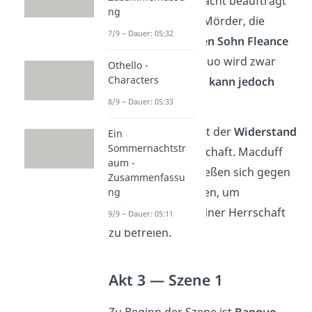
Angst um seine Macht beauftragt
ng
Macbeth deshalb Mörder, die
7/9 – Dauer: 05:32
Banquo und dessen Sohn Fleance
töten sollen
. Banquo wird zwar
Othello -
Characters
ermordet,
Fleance kann jedoch
fliehen
.
8/9 – Dauer: 05:33
Gleichzeitig wächst der
Widerstand
Ein
Sommernachtstr
gegen seine Herrschaft. Macduff
aum -
und Malcolm schließen sich gegen
Zusammenfassu
Macbeth zusammen, um
ng
Schottland
von seiner Herrschaft
9/9 – Dauer: 05:11
zu befreien.
Akt 3 — Szene 1