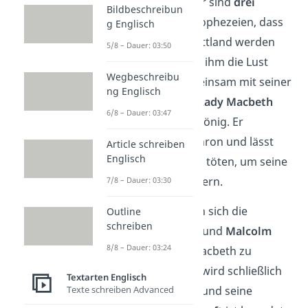
Der Auslöser dafür sind
drei
Bildbeschreibun
Hexen
, die ihm prophezeien, dass
g Englisch
er König von Schottland werden
5/8 – Dauer: 03:50
wird. Das weckt in ihm die Lust
Wegbeschreibu
nach Macht. Gemeinsam mit seiner
ng Englisch
ehrgeizigen Frau
Lady Macbeth
6/8 – Dauer: 03:47
ermordet er den König. Er
übernimmt den Thron und lässt
Article schreiben
Englisch
weitere Menschen töten, um seine
Herrschaft zu sichern.
7/8 – Dauer: 03:30
Am Ende schließen sich die
Outline
schreiben
Adeligen
Macduff
und
Malcolm
8/8 – Dauer: 03:24
zusammen, um Macbeth zu
stürzen. Macbeth wird schließlich
Textarten Englisch
im Kampf getötet und seine
Texte schreiben Advanced