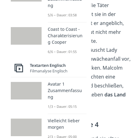
des Königs
seien die Täter
ng
gewesen, und tötet sie in der
5/6 – Dauer: 03:58
Aufregung. Das tat er angeblich,
Coast to Coast -
weil er sich aus Wut nicht mehr
Charakterisierun
beherrschen konnte.
g Cooper
Währenddessen täuscht Lady
6/6 – Dauer: 01:55
Macbeth einen Schwächeanfall vor,
Textarten Englisch
um weiter abzulenken. Malcolm
Filmanalyse Englisch
und Donalbain fürchten eine
Avatar 1
Verschwörung und beschließen,
Zusammenfassu
aus Angst um ihr Leben
das Land
ng
zu verlassen
.
1/3 – Dauer: 05:15
Vielleicht lieber
Akt 2 — Szene 4
morgen
2/3 – Dauer: 05:00