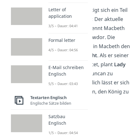
Kurz darauf bestätigt sich ein Teil
Letter of
application
der Prophezeiung: Der aktuelle
3/5 – Dauer: 04:41
König Duncan ernennt Macbeth
zum Thane von Cawdor. Die
Formal letter
Vorhersage weckt in Macbeth den
4/5 – Dauer: 04:56
Wunsch nach Macht
. Als er seiner
Frau davon berichtet, plant
Lady
E-Mail schreiben
Macbeth
, König Duncan zu
Englisch
ermorden. Schließlich lässt er sich
5/5 – Dauer: 03:43
von ihr überzeugen, den König zu
Textarten Englisch
töten.
Englische Sätze bilden
Satzbau
Englisch
1/5 – Dauer: 04:54