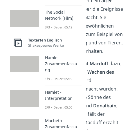
Der Adelige
Ross
und ein
alter
Mann
sprechen über die Ereignisse
The Social
der vergangenen Nacht. Sie
Network (Film)
berichten von ungewöhnlichen
3/3 – Dauer: 05:12
Naturereignissen, zum Beispiel von
Textarten Englisch
Dunkelheit am Tag
und von Tieren,
Shakespeares Werke
die sich seltsam verhalten.
Hamlet -
Kurz darauf kommt
Macduff
dazu.
Zusammenfassu
ng
Er erklärt, dass die
Wachen des
1/9 – Dauer: 05:19
Königs
für den Mord
verantwortlich gemacht wurden.
Hamlet -
Außerdem sind die Söhne des
Interpretation
Königs,
Malcolm
und
Donalbain
,
2/9 – Dauer: 05:00
geflohen. Dadurch fällt der
Macbeth -
Verdacht auf sie. Macduff erzählt
Zusammenfassu