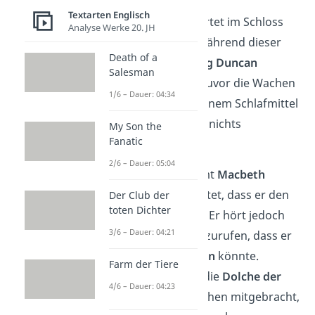
Textarten Englisch
Lady Macbeth
wartet im Schloss
Analyse Werke 20. JH
auf ihren Mann, während dieser
Death of a
den Mord an
König Duncan
Salesman
ausführt. Sie hat zuvor die Wachen
1/6 – Dauer: 04:34
mit
Alkohol
und einem Schlafmittel
betäubt, damit sie nichts
My Son the
Fanatic
bemerken.
2/6 – Dauer: 05:04
Kurz darauf kommt
Macbeth
zurück und berichtet, dass er den
Der Club der
toten Dichter
König getötet hat. Er hört jedoch
3/6 – Dauer: 04:21
Stimmen, die ihm zurufen, dass er
nie wieder schlafen
könnte.
Farm der Tiere
Außerdem hat er die
Dolche der
4/6 – Dauer: 04:23
Wachen
aus Versehen mitgebracht,