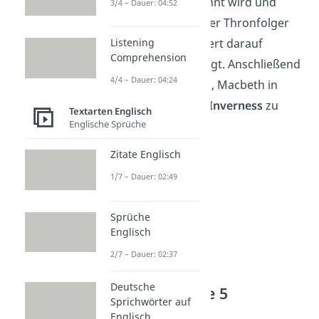
Cumberland
ernannt wird und
3/4 – Dauer: 04:52
damit sein offizieller Thronfolger
Listening
ist. Macbeth reagiert darauf
Comprehension
innerlich beunruhigt. Anschließend
4/4 – Dauer: 04:24
beschließt Duncan, Macbeth in
dessen Schloss in
Inverness
zu
Textarten Englisch
Englische Sprüche
besuchen.
Zitate Englisch
1/7 – Dauer: 02:49
Sprüche
Englisch
2/7 – Dauer: 02:37
Deutsche
Akt 1 — Szene 5
Sprichwörter auf
Englisch