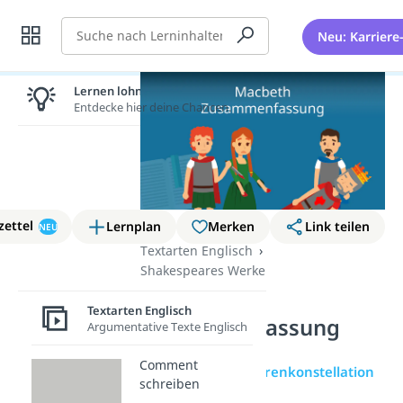
Suche
Neu: Karriere
Lernen lohnt sich!
Entdecke hier deine Chancen.
zettel
Lernplan
Merken
Link teilen
NEU
Textarten Englisch
Shakespeares Werke
Macbeth –
Textarten Englisch
Zusammenfassung
Argumentative Texte Englisch
Comment
Übersicht
Figurenkonstellation
schreiben