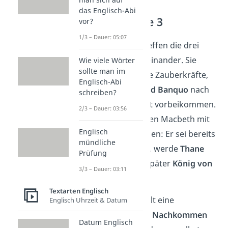
das Englisch-Abi
Akt 1 — Szene 3
vor?
1/3 – Dauer: 05:07
Auf einer Heide treffen die drei
Hexen erneut aufeinander. Sie
Wie viele Wörter
sollte man im
sprechen über ihre Zauberkräfte,
Englisch-Abi
bevor
Macbeth und Banquo
nach
schreiben?
einer Schlacht dort vorbeikommen.
2/3 – Dauer: 03:56
Die Hexen begrüßen Macbeth mit
Englisch
drei Prophezeiungen: Er sei bereits
mündliche
Thane von Glamis
, werde
Thane
Prüfung
von Cawdor
und später
König von
3/3 – Dauer: 03:11
Schottland
sein.
Textarten Englisch
Auch Banquo erhält eine
Englisch Uhrzeit & Datum
Vorhersage: Seine
Nachkommen
Datum Englisch