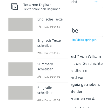
Inhaltsübersicht
Textarten Englisch
Texte schreiben Beginner
Englische Texte
Macbeth —
1/8 – Dauer: 04:52
Inhaltsangabe
zur Stelle im Video springen
Englisch Texte
(00:15)
schreiben
2/8 – Dauer: 05:26
Das Drama
„Macbeth“
von William
Shakespeare erzählt die Geschichte
Summary
schreiben
des schottischen Feldherrn
3/8 – Dauer: 04:02
Macbeth
. Dieser wird von
Machtgier
und
Ehrgeiz
getrieben,
Biografie
wodurch er im Laufe der
schreiben
Geschichte zum Tyrannen wird.
4/8 – Dauer: 03:57