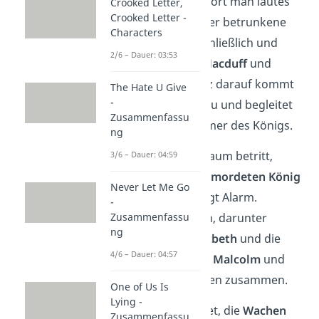
Vor dem Schloss hört man lautes
Crooked Letter,
Crooked Letter -
Klopfen am Tor
. Der betrunkene
Characters
Pförtner
öffnet schließlich und
2/6 – Dauer: 03:53
lässt die Adligen
Macduff
und
Lenox
herein. Kurz darauf kommt
The Hate U Give
-
auch
Macbeth
dazu und begleitet
Zusammenfassu
Macduff zum Zimmer des Königs.
ng
Als
Macduff
den Raum betritt,
3/6 – Dauer: 04:59
entdeckt er den
ermordeten König
Never Let Me Go
Duncan
und schlägt Alarm.
-
Mehrere Personen, darunter
Zusammenfassu
ng
Banquo
,
Lady Macbeth
und die
4/6 – Dauer: 04:57
Söhne des Königs,
Malcolm
und
Donalbain
, kommen zusammen.
One of Us Is
Lying -
Macbeth behauptet, die
Wachen
Zusammenfassu