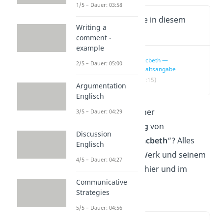
1/5 – Dauer: 03:58
Wichtige Inhalte in diesem
Writing a
Video
comment -
example
Macbeth —
2/5 – Dauer: 05:00
Inhaltsangabe
(00:15)
Argumentation
Englisch
Suchst du nach einer
3/5 – Dauer: 04:29
Zusammenfassung
von
Discussion
Shakespeares „
Macbeth
“? Alles
Englisch
Wichtige zu dem Werk und seinem
4/5 – Dauer: 04:27
Inhalt erfährst du hier und im
Communicative
Video!
Strategies
5/5 – Dauer: 04:56