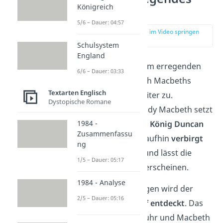
Königreich
Moment
5/6 – Dauer: 04:57
zur Stelle im Video springen
(03:55)
Schulsystem
England
Im zweiten Akt, dem erregenden
6/6 – Dauer: 03:33
Moment, spitzt sich Macbeths
Textarten Englisch
Konflikt immer weiter zu.
Dystopische Romane
Gemeinsam mit Lady Macbeth setzt
1984 -
er seinen Plan um:
König Duncan
Zusammenfassu
zu ermorden
. Daraufhin
verbirgt
ng
sich das Ehepaar
und lässt die
1/5 – Dauer: 05:17
Wachen als Täter
erscheinen.
1984 - Analyse
Am nächsten Morgen wird der
2/5 – Dauer: 05:16
Mord von
Macduff entdeckt
. Das
Schloss ist in Aufruhr und Macbeth