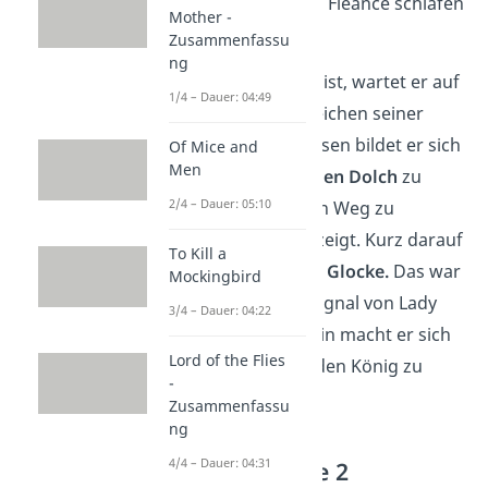
bevor Banquo und Fleance schlafen
Mother -
gehen.
Zusammenfassu
ng
Als Macbeth allein ist, wartet er auf
1/4 – Dauer: 04:49
das vereinbarte Zeichen seiner
Frau. Währenddessen bildet er sich
Of Mice and
Men
ein, einen
fliegenden Dolch
zu
2/4 – Dauer: 05:10
sehen, der ihm den Weg zu
Duncans Zimmer zeigt. Kurz darauf
To Kill a
hört Macbeth eine
Glocke.
Das war
Mockingbird
das verabredete Signal von Lady
3/4 – Dauer: 04:22
Macbeth. Daraufhin macht er sich
Lord of the Flies
auf den Weg, um den König zu
-
töten.
Zusammenfassu
ng
4/4 – Dauer: 04:31
Akt 2 — Szene 2