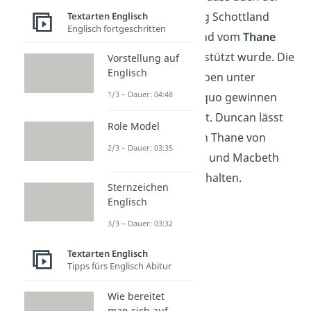
norwegische König Schottland
Textarten Englisch
Englisch fortgeschritten
angegriffen hat und vom
Thane
von Cawdor
unterstützt wurde. Die
Vorstellung auf
Englisch
schottischen Truppen unter
1/3 – Dauer: 04:48
Macbeth und Banquo gewinnen
jedoch die Schlacht. Duncan lässt
Role Model
den verräterischen Thane von
2/3 – Dauer: 03:35
Cawdor hinrichten und Macbeth
soll dessen Titel erhalten.
Sternzeichen
Englisch
3/3 – Dauer: 03:32
Textarten Englisch
Tipps fürs Englisch Abitur
Wie bereitet
man sich auf