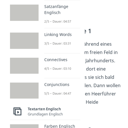
Satzanfänge
Englisch
2/5 – Dauer: 04:57
Akt 1 — Szene 1
Linking Words
Die Szene spielt während eines
3/5 – Dauer: 03:31
Gewitters auf einem freien Feld in
Connectives
Schottland des 11. Jahrhunderts.
Drei Hexen treffen dort eine
4/5 – Dauer: 03:10
Vereinbarung, dass sie sich bald
Conjunctions
wieder treffen wollen. Dann wollen
sie dem schottischen Heerführer
5/5 – Dauer: 04:47
Macbeth
auf einer Heide
Textarten Englisch
begegnen.
Grundlagen Englisch
Farben Englisch