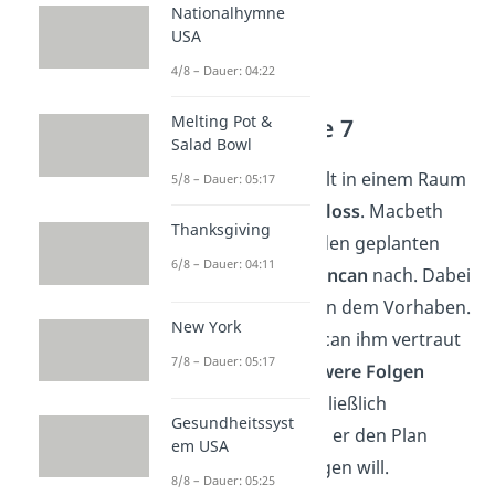
Nationalhymne
USA
4/8 – Dauer: 04:22
Melting Pot &
Akt 1 — Szene 7
Salad Bowl
Die Handlung spielt in einem Raum
5/8 – Dauer: 05:17
von
Macbeths Schloss
. Macbeth
Thanksgiving
denkt allein über den geplanten
6/8 – Dauer: 04:11
Mord an
König Duncan
nach. Dabei
zweifelt er stark
an dem Vorhaben.
New York
Er weiß, dass Duncan ihm vertraut
7/8 – Dauer: 05:17
und ein Mord
schwere Folgen
haben könnte. Schließlich
Gesundheitssyst
beschließt er, dass er den Plan
em USA
nicht weiterverfolgen will.
8/8 – Dauer: 05:25