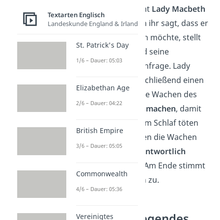
Kurz darauf kommt
Lady Macbeth
Textarten Englisch
hinzu. Als Macbeth ihr sagt, dass er
Landeskunde England & Irland
Duncan nicht töten möchte, stellt
St. Patrick's Day
sie seinen Mut und seine
1/6 – Dauer: 05:03
Entschlossenheit infrage. Lady
Macbeth stellt anschließend einen
Elizabethan Age
Plan vor: Sie will die Wachen des
2/6 – Dauer: 04:22
Königs
betrunken machen
, damit
Macbeth Duncan im Schlaf töten
British Empire
kann. Danach sollen die Wachen
3/6 – Dauer: 05:05
für den Mord verantwortlich
gemacht werden. Am Ende stimmt
Commonwealth
Macbeth dem Plan zu.
4/6 – Dauer: 05:36
Akt 2 — erregendes
Vereinigtes