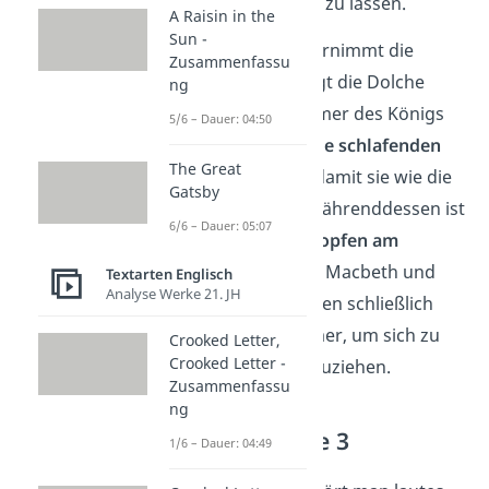
statt sie am Tatort zu lassen.
A Raisin in the
Sun -
Lady Macbeth übernimmt die
Zusammenfassu
Situation. Sie bringt die Dolche
ng
zurück in das Zimmer des Königs
5/6 – Dauer: 04:50
und
beschmiert die schlafenden
The Great
Wachen
mit Blut, damit sie wie die
Gatsby
Täter aussehen. Währenddessen ist
6/6 – Dauer: 05:07
draußen
lautes Klopfen am
Burgtor
zu hören. Macbeth und
Textarten Englisch
Analyse Werke 21. JH
Lady Macbeth gehen schließlich
zurück in ihr Zimmer, um sich zu
Crooked Letter,
Crooked Letter -
waschen und umzuziehen.
Zusammenfassu
ng
Akt 2 — Szene 3
1/6 – Dauer: 04:49