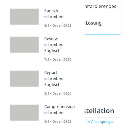
Höhepunkt, retardierendes
Speech
Moment,
schreiben
Katastrophe/Lösung
6/9 – Dauer: 04:52
Review
schreiben
Englisch
7/9 – Dauer: 04:36
Report
schreiben
Englisch
8/9 – Dauer: 04:20
Macbeth —
Comprehension
Figurenkonstellation
schreiben
zur Stelle im Video springen
9/9 – Dauer: 04:22
(00:48)