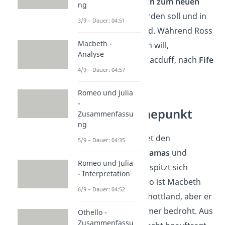
auch, dass
Macbeth zum neuen
ng
König ernannt
werden soll und in
3/9 – Dauer: 04:51
Scone
gekrönt wird. Während Ross
Macbeth -
zur Krönung reisen will,
Analyse
entscheidet sich Macduff, nach
Fife
4/9 – Dauer: 04:57
zu gehen.
Romeo und Julia
-
Akt 3 — Höhepunkt
Zusammenfassu
ng
Der dritte Akt bildet den
5/9 – Dauer: 04:35
Höhepunkt des Dramas
und
Romeo und Julia
Macbeths Konflikt spitzt sich
- Interpretation
immer weiter zu. So ist Macbeth
6/9 – Dauer: 04:52
zwar König von Schottland, aber er
fühlt sich noch immer bedroht. Aus
Othello -
Zusammenfassu