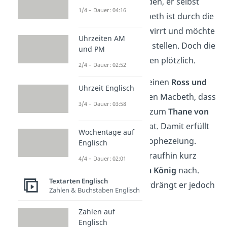
sollen Könige werden, er selbst
1/4 – Dauer: 04:16
jedoch nicht. Macbeth ist durch die
Prophezeiung verwirrt und möchte
Uhrzeiten AM
noch mehr Fragen stellen. Doch die
und PM
Hexen verschwinden plötzlich.
2/4 – Dauer: 02:52
Kurz darauf erscheinen
Ross und
Uhrzeit Englisch
Angus
. Sie berichten Macbeth, dass
3/4 – Dauer: 03:58
König Duncan ihn zum
Thane von
Cawdor
ernannt hat. Damit erfüllt
Wochentage auf
sich ein Teil der Prophezeiung.
Englisch
Macbeth denkt daraufhin kurz
4/4 – Dauer: 02:01
über den
Mord am König
nach.
Textarten Englisch
Den Gedanken verdrängt er jedoch
Zahlen & Buchstaben Englisch
wieder.
Zahlen auf
Englisch