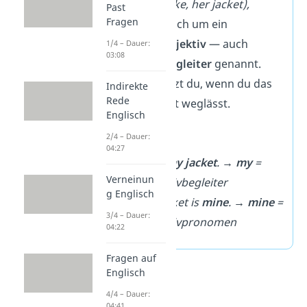
steht (
my bike,
her jacket),
Past
Fragen
handelt es sich um ein
Possessivadjektiv
— auch
1/4 – Dauer:
03:08
Possessivbegleiter
genannt.
Diese benutzt du, wenn du das
Indirekte
Rede
Nomen nicht weglässt.
Englisch
➡️
Beispiel:
2/4 – Dauer:
04:27
That’s
my jacket
.
→
my
=
Verneinun
Possessivbegleiter
g Englisch
That jacket is
mine
.
→
mine
=
3/4 – Dauer:
Possessivpronomen
04:22
Fragen auf
Englisch
4/4 – Dauer:
04:41