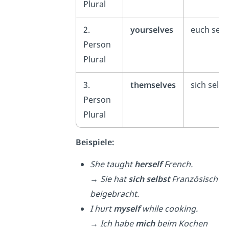
Plural
2.
yourselves
euch selb
Person
Plural
3.
themselves
sich selbs
Person
Plural
Beispiele:
She taught
herself
French.
→
Sie hat
sich selbst
Französisch
beigebracht.
I hurt
myself
while cooking.
→
Ich habe
mich
beim Kochen