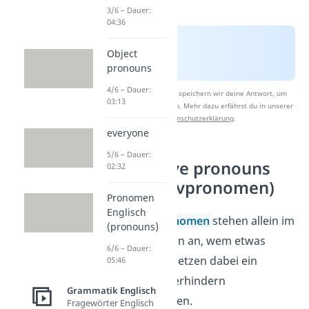
3/6 – Dauer:
04:36
Object
pronouns
4/6 – Dauer:
Nach Beantwortung speichern wir deine Antwort, um
03:13
Studyflix zu verbessern. Mehr dazu erfährst du in unserer
Datenschutzerklärung
.
everyone
5/6 – Dauer:
Possessive pronouns
02:32
(Possessivpronomen)
Pronomen
Englisch
Possessivpronomen
stehen allein im
(pronouns)
Satz und zeigen an, wem etwas
6/6 – Dauer:
gehört. Sie ersetzen dabei ein
05:46
Nomen
und verhindern
Grammatik Englisch
Wiederholungen.
Fragewörter Englisch