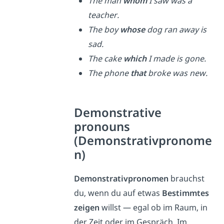
The man
whom
I saw was a
teacher.
The boy
whose
dog ran away is
sad.
The cake
which
I made is gone.
The phone
that
broke was new.
Demonstrative
pronouns
(Demonstrativpronome
n)
Demonstrativpronomen
brauchst
du, wenn du auf etwas
Bestimmtes
zeigen
willst — egal ob im Raum, in
der Zeit oder im Gespräch. Im