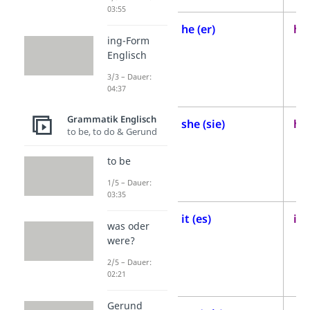
03:55
3.
he (er)
him
ing-Form
Person
Englisch
Singular
3/3 – Dauer:
männlich
04:37
Grammatik Englisch
3.
she (sie)
her
to be, to do & Gerund
Person
to be
Singular
weiblich
1/5 – Dauer:
03:35
3.
it (es)
it 
was oder
Person
were?
Singular
2/5 – Dauer:
02:21
neutral
Gerund