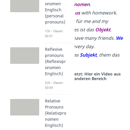
onomen
Objektpronomen
.
Englisch
Tom helps
us
with homework.
(personal
→
us steht für
me and my
pronouns)
friends — es ist das
Objekt
.
1/6 – Dauer:
02:51
Lisa and I have many friends.
We
see
them
every day.
Reflexive
→
we ist das
Subjekt
,
them das
pronouns
(Reflexivpr
Objekt
.
onomen
Englisch)
Studyflix vernetzt: Hier ein Video aus
einem anderen Bereich
2/6 – Dauer:
03:59
Relative
Pronouns
(Relativpro
nomen
Englisch)