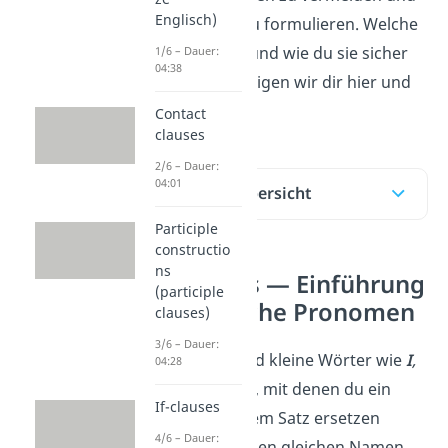
Englisch)
Sätze klarer zu formulieren. Welche
Arten es gibt und wie du sie sicher
1/6 – Dauer:
04:38
anwendest, zeigen wir dir hier und
im
Video.
Contact
clauses
2/6 – Dauer:
04:01
Inhaltsübersicht
Participle
constructio
ns
Pronouns — Einführung
(participle
in englische Pronomen
clauses)
3/6 – Dauer:
Pronomen sind kleine Wörter wie
I
,
04:28
you
oder
they
, mit denen du ein
If-clauses
Nomen
in einem Satz ersetzen
4/6 – Dauer:
kannst. Statt den gleichen Namen