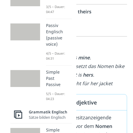
3/5 – Dauer:
3.
theirs
04:47
Person
Passiv
Plural
Englisch
(passive
voice)
Beispiele:
4/5 – Dauer:
This bike is
mine
.
04:31
→
mine
ersetzt das Nomen
bike
Simple
That jacket is
hers
.
Past
→
hers
steht für
her jacket
Passive
5/5 – Dauer:
04:23
Possessivadjektive
Grammatik Englisch
Wenn das besitzanzeigende
Sätze bilden Englisch
Wort direkt vor dem
Nomen
Simple