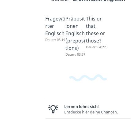
Fragewö
Präposit
This or
rter
ionen
that,
Englisch
Englisch
these or
Dauer: 05:19
(preposi
those?
tions)
Dauer: 04:22
Dauer: 03:57
Lernen lohnt sich!
Entdecke hier deine Chancen.