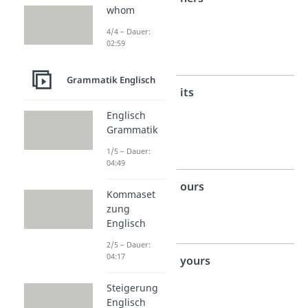
whom
Person
4/4 – Dauer:
Singular
02:59
weiblich
Grammatik Englisch
3.
its
Person
Englisch
Grammatik
Singular
neutral
1/5 – Dauer:
04:49
1.
ours
Kommaset
Person
zung
Englisch
Plural
2/5 – Dauer:
04:17
2.
yours
Person
Steigerung
Plural
Englisch