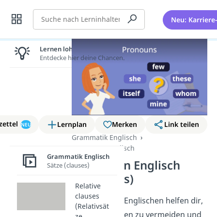
Suche
Neu: Karriere
Lernen lohnt sich!
Entdecke hier deine Chancen.
zettel
Lernplan
Merken
Link teilen
NEU
Grammatik Englisch
Pronomen Englisch
Grammatik Englisch
Pronomen Englisch
Sätze (clauses)
(pronouns)
Relative
clauses
Pronomen
im Englischen helfen dir,
(Relativsät
Wiederholungen zu vermeiden und
ze