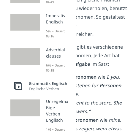
04:49
oder Begriff zu wiederholen, benutzt
Imperativ
du also ein Pronomen. So gestaltest
Englisch
du deine Texte
5/6 – Dauer:
abwechslungsreicher.
03:16
Im Englischen gibt es verschiedene
Adverbial
Arten von Pronomen. Jede Art hat
clauses
eine eigene
Aufgabe
im Satz:
6/6 – Dauer:
05:18
Personalpronomen
wie
I, you,
Grammatik Englisch
he, she, it stehen für
Personen
Englische Verben
oder Dinge.
Unregelmä
→
„Lena went to the store.
She
ßige
bought flowers.“
Verben
Possessivpronomen
wie
mine,
Englisch
yours, hers zeigen, wem etwas
1/6 – Dauer: