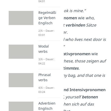
04:01
gehört
.
→
„This book is mine.“
Regelmäßi
Relativpronomen
wie
who,
ge Verben
Englisch
which, that
verbinden
Sätze
2/6 – Dauer:
miteinander.
03:01
→
„The girl who lives next door is
my friend.“
Modal
verbs
Demonstrativpronomen
wie
3/6 – Dauer:
this, that, these, those zeigen auf
04:22
etwas
Bestimmtes
.
Phrasal
→
This is my bag, and that one is
verbs
yours.
4/6 – Dauer:
Reflexiv- und Intensivpronomen
03:24
wie
myself, yourself
betonen
Adverbien
oder beziehen sich auf das
Englisch