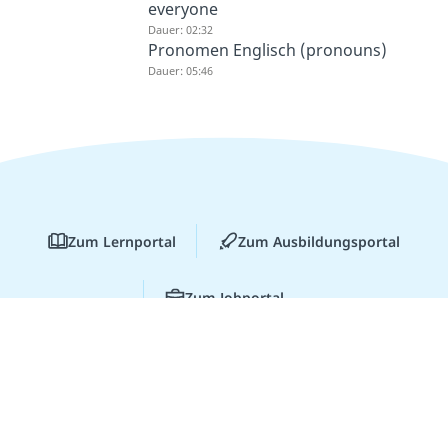
everyone
Dauer: 02:32
Pronomen Englisch (pronouns)
Dauer: 05:46
Zum Lernportal
Zum Ausbildungsportal
Zum Jobportal
Über uns
Jobs bei Studyflix
Lernen lohnt sich!
Entdecke hier deine
Für Unternehmen
Partner