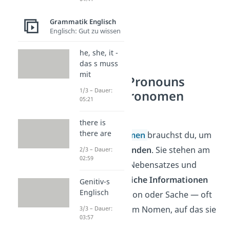
Grammatik Englisch
Englisch: Gut zu wissen
he, she, it -
das s muss
mit
Relative Pronouns
1/3 – Dauer:
(Relativpronomen
05:21
Englisch)
there is
there are
Relativpronomen
brauchst du, um
Sätze zu verbinden
. Sie stehen am
2/3 – Dauer:
02:59
Anfang eines Nebensatzes und
geben
zusätzliche Informationen
Genitiv-s
Englisch
über eine Person oder Sache — oft
direkt nach dem Nomen, auf das sie
3/3 – Dauer:
03:57
sich beziehen.