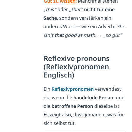
Gut zu wissen:
Manchmal stehen
„this“
oder
„that“
nicht für eine
Sache
, sondern verstärken ein
anderes Wort — wie ein Adverb:
She
isn’t
that
good at math.
→
„so gut“
Reflexive pronouns
(Reflexivpronomen
Englisch)
Ein
Reflexivpronomen
verwendest
du, wenn die
handelnde Person
und
die
betroffene Person
dieselbe ist.
Es zeigt also, dass jemand etwas für
sich selbst tut.