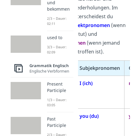
und
vermeiden Wiederholungen. Im
bekommen
Englischen unterscheidest du
2/3 – Dauer:
02:11
zwischen
Subjektpronomen
(wenn
jemand etwas tut) und
used to
Objektpronomen
(wenn jemand
3/3 – Dauer:
oder etwas betroffen ist).
02:09
Grammatik Englisch
Person
Subjekpronomen
Ob
Englische Verbformen
1.
I (ich)
me
Present
Participle
Person
Singular
1/3 – Dauer:
03:05
2.
you (du)
you
Past
Person
Participle
Singular
2/3 – Dauer: