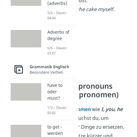
Subjekt selbst.
(adverbs)
→
I
made the cake myself.
5/6 – Dauer:
04:44
Adverbs of
degree
6/6 – Dauer:
03:57
Grammatik Englisch
Besondere Verben
Personal pronouns
have to
oder
(Personalpronomen)
must?
1/3 – Dauer:
Personalpronomen
wie
I, you, he
03:02
oder
they
,
brauchst du, um
Personen oder Dinge zu ersetzen.
to get -
werden
Sie machen Sätze kürzer und