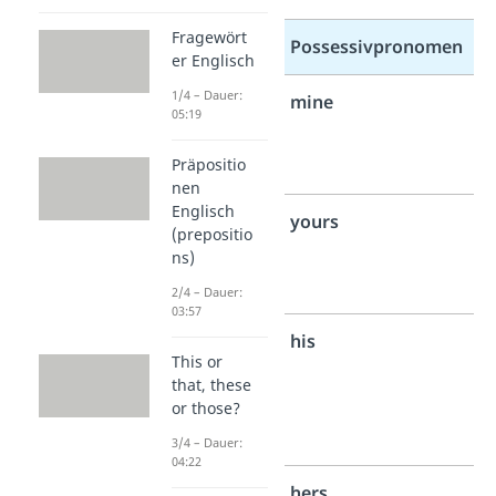
Fragewört
Person
Possessivpronomen
er Englisch
1/4 – Dauer:
1.
mine
05:19
Person
Singular
Präpositio
nen
Englisch
2.
yours
(prepositio
Person
ns)
Singular
2/4 – Dauer:
03:57
3.
his
This or
Person
that, these
Singular
or those?
männlich
3/4 – Dauer:
04:22
3.
hers