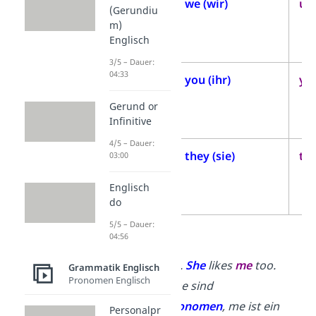
1.
we (wir)
us 
(Gerundiu
Person
m)
Englisch
Plural
3/5 – Dauer:
04:33
2.
you (ihr)
you
Person
Gerund or
Plural
Infinitive
4/5 – Dauer:
3.
they (sie)
the
03:00
Person
Englisch
Plural
do
5/5 – Dauer:
Beispiele:
04:56
I
like Anna.
She
likes
me
too.
Grammatik Englisch
Pronomen Englisch
→
I und
she sind
Subjektpronomen
,
me ist ein
Personalpr