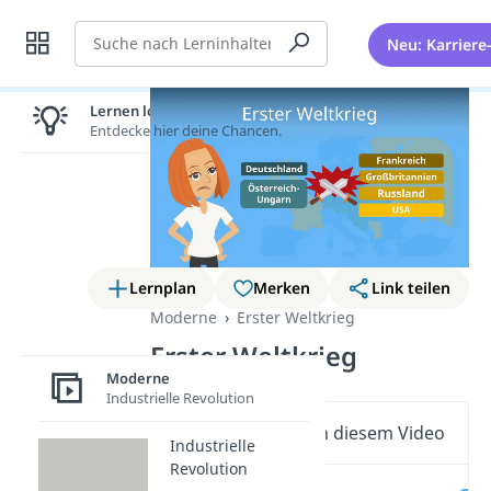
Suche
Neu: Karriere
Lernen lohnt sich!
Entdecke hier deine Chancen.
Lernplan
Merken
Link teilen
Moderne
Erster Weltkrieg
Erster Weltkrieg
Moderne
Industrielle Revolution
Wichtige Inhalte in diesem Video
Industrielle
Revolution