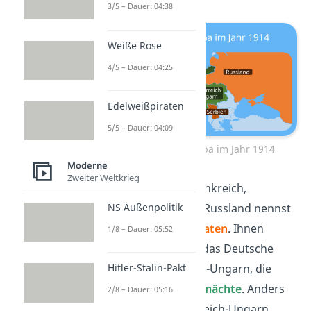
3/5 – Dauer: 04:38
Weiße Rose
4/5 – Dauer: 04:25
Edelweißpiraten
5/5 – Dauer: 04:09
Bündnisse in Europa im Jahr 1914
Moderne
Zweiter Weltkrieg
Die Verbündeten Frankreich,
NS Außenpolitik
Großbritannien und Russland nennst
du auch
Entente-Staaten
. Ihnen
1/8 – Dauer: 05:52
gegenüber standen das Deutsche
Hitler-Stalin-Pakt
Reich und Österreich-Ungarn, die
sogenannten
Mittelmächte
. Anders
2/8 – Dauer: 05:16
als heute war Österreich-Ungarn