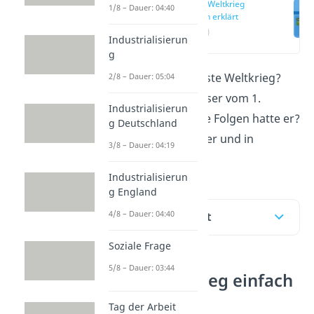
Erster Weltkrieg
1/8 – Dauer: 04:40
einfach erklärt
(00:13)
Industrialisierun
g
Wann begann der Erste Weltkrieg?
2/8 – Dauer: 05:04
W
as waren die Auslöser vom 1.
Industrialisierun
Weltkrieg und welche Folgen hatte er?
g Deutschland
All das erfährst du hier und in
3/8 – Dauer: 04:19
unserem
Video
!
Industrialisierun
g England
4/8 – Dauer: 04:40
Inhaltsübersicht
Soziale Frage
5/8 – Dauer: 03:44
Erster Weltkrieg einfach
erklärt
Tag der Arbeit