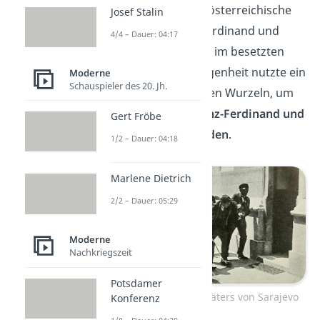
Juni 1914 waren der österreichische
Josef Stalin
Thronfolger Franz-Ferdinand und
4/4 – Dauer: 04:17
seine Frau zu Besuch im besetzten
Sarajevo. Diese Gelegenheit nutzte ein
Moderne
Schauspieler des 20. Jh.
Bosnier mit serbischen Wurzeln, um
am
28. Juni 1914 Franz-Ferdinand und
Gert Fröbe
seine Frau
zu ermorden
.
1/2 – Dauer: 04:18
Marlene Dietrich
2/2 – Dauer: 05:29
Moderne
Nachkriegszeit
Potsdamer
Verhaftung des Attentäters von Sarajevo
Konferenz