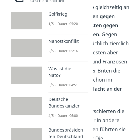
Geschichte aktuell
Deutschland kämpfte gleichzeitig an
Golfkrieg
zwei Fronten: Im
Osten gegen
1/5 – Dauer: 05:20
Russland
und im
Westen gegen
Frankreich und Belgien.
Gegen
Nahostkonflikt
Russland gab es tatsächlich ziemlich
2/5 – Dauer: 05:16
schnell
Erfolge
. Im Westen aber
stoppten die Belgier und Franzosen
Was ist die
mit Unterstützung der Briten die
Nato?
deutschen Truppen schon im
3/5 – Dauer: 04:51
September 1914 (
Schlacht an der
Marne
).
Deutsche
Bundeskanzler
Ab diesem Punkt marschierten die
4/5 – Dauer: 06:00
Deutschen nicht mehr in andere
Länder ein. Stattdessen führten sie
Bundespräsiden
ten Deutschland
einen
Stellungskrieg
: Die