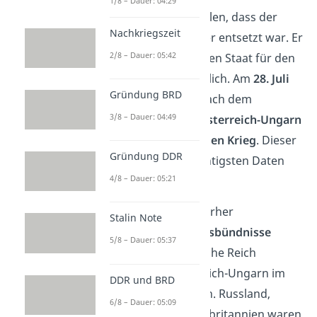
1/8 – Dauer: 04:29
Du kannst dir vorstellen, dass der
Nachkriegszeit
österreichische Kaiser entsetzt war. Er
2/8 – Dauer: 05:42
machte den serbischen Staat für den
Anschlag verantwortlich. Am
28. Juli
Gründung BRD
1914
, einen Monat nach dem
3/8 – Dauer: 04:49
Anschlag,
erklärte Österreich-Ungarn
schließlich Serbien
den Krieg
. Dieser
Gründung DDR
Tag ist eines der wichtigsten Daten
4/8 – Dauer: 05:21
zum 1. Weltkrieg.
Sofort wurden die vorher
Stalin Note
geschlossenen
Kriegsbündnisse
5/8 – Dauer: 05:37
aktiviert
. Das Deutsche Reich
unterstützte Österreich-Ungarn im
DDR und BRD
Kampf gegen Serbien. Russland,
6/8 – Dauer: 05:09
Frankreich und Großbritannien waren