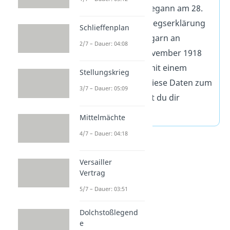
1914 bis 1918
. Er begann am 28.
Juli 1914 mit der Kriegserklärung
Schlieffenplan
von Österreich-Ungarn an
2/7 – Dauer: 04:08
Serbien. Am 11. November 1918
endete er offiziell mit einem
Stellungskrieg
Waffenstillstand. Diese Daten zum
3/7 – Dauer: 05:09
1. Weltkrieg solltest du dir
merken.
Mittelmächte
4/7 – Dauer: 04:18
Versailler
Vertrag
5/7 – Dauer: 03:51
Dolchstoßlegend
e