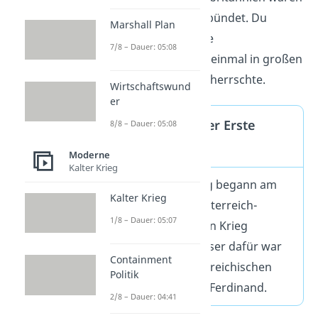
aber mit Serbien verbündet. Du
Marshall Plan
siehst, dass durch die
7/8 – Dauer: 05:08
Kriegsbündnisse auf einmal in großen
Teilen Europas Krieg herrschte.
Wirtschaftswund
er
Wann begann der Erste
8/8 – Dauer: 05:08
Weltkrieg?
Moderne
Kalter Krieg
Der Erste Weltkrieg begann am
Kalter Krieg
28. Juli 1914
, als Österreich-
1/8 – Dauer: 05:07
Ungarn Serbien den Krieg
erklärte. Der Auslöser dafür war
Containment
der
Mord
am österreichischen
Politik
Thronfolger Franz-Ferdinand.
2/8 – Dauer: 04:41