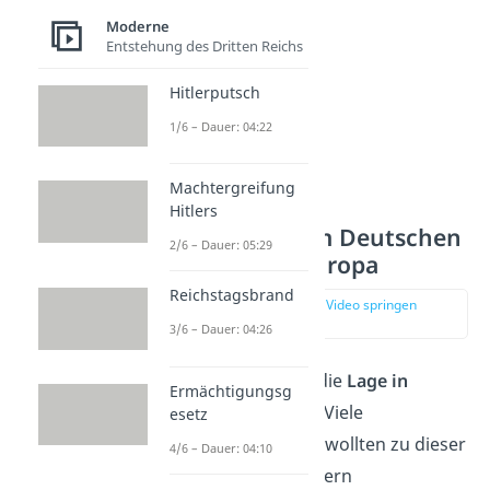
Moderne
Entstehung des Dritten Reichs
Hitlerputsch
1/6 – Dauer: 04:22
Machtergreifung
Hitlers
Die Situation im Deutschen
2/6 – Dauer: 05:29
Reich und in Europa
Reichstagsbrand
zur Stelle im Video springen
(00:50)
3/6 – Dauer: 04:26
Schon vor 1914 war die
Lage in
Ermächtigungsg
Europa angespannt
. Viele
esetz
europäische Staaten wollten zu dieser
4/6 – Dauer: 04:10
Zeit ihr Gebiet erweitern