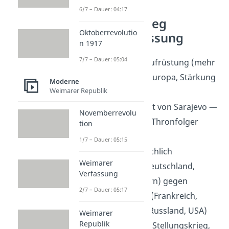
6/7 – Dauer: 04:17
Erster Weltkrieg
Oktoberrevolutio
Zusammenfassung
n 1917
7/7 – Dauer: 05:04
Ausgangslage
: Aufrüstung (mehr
Waffen) in ganz Europa, Stärkung
Moderne
Weimarer Republik
des Militärs
Auslöser
: Attentat von Sarajevo —
Novemberrevolu
Österreichischer Thronfolger
tion
ermordet
1/7 – Dauer: 05:15
Gegner
: hauptsächlich
Weimarer
Mittelmächte
(Deutschland,
Verfassung
Österreich-Ungarn) gegen
2/7 – Dauer: 05:17
Entente-Staaten
(Frankreich,
Großbritannien, Russland, USA)
Weimarer
Republik
Besonderheiten
: Stellungskrieg,