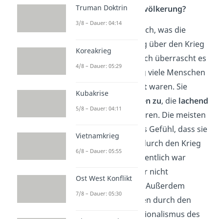
Truman Doktrin
Wie reagierte die Bevölkerung?
3/8 – Dauer: 04:14
Vielleicht fragst du dich, was die
normale Bevölkerung über den Krieg
Koreakrieg
dachte. Wahrscheinlich überrascht es
4/8 – Dauer: 05:29
dich, dass am Anfang viele Menschen
regelrecht
begeistert
waren. Sie
Kubakrise
jubelten den Soldaten zu
, die
lachend
5/8 – Dauer: 04:11
aufs Schlachtfeld fuhren. Die meisten
Menschen hatten das Gefühl, dass sie
Vietnamkrieg
das Deutsche Reich durch den Krieg
6/8 – Dauer: 05:55
nur
verteidigten
.
Eigentlich war
Deutschland aber gar nicht
Ost West Konflikt
angegriffen worden. Außerdem
7/8 – Dauer: 05:30
dachten die Menschen durch den
Militarismus und Nationalismus des