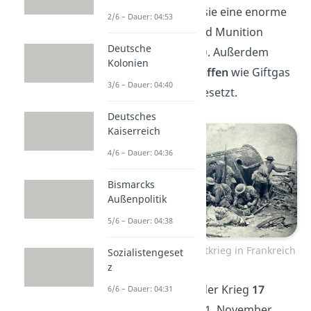
Dabei verbrauchten sie eine enorme
2/6 – Dauer: 04:53
Menge an Waffen und Munition
Deutsche
(
Materialschlachten
). Außerdem
Kolonien
wurden
Moderne Waffen
wie Giftgas
3/6 – Dauer: 04:40
zum ersten Mal eingesetzt.
Deutsches
Kaiserreich
4/6 – Dauer: 04:36
Bismarcks
Außenpolitik
5/6 – Dauer: 04:38
Soldaten im Ersten Weltkrieg in Frankreich
Sozialistengeset
z
Insgesamt forderte der Krieg
17
6/6 – Dauer: 04:31
Millionen Tote
. Am 11. November