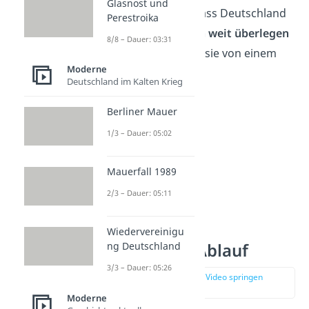
Glasnost und
Deutschen Reichs, dass Deutschland
Perestroika
den
anderen Staaten weit überlegen
8/8 – Dauer: 03:31
war. Deshalb gingen sie von einem
Moderne
schnellen Sieg aus.
Deutschland im Kalten Krieg
Berliner Mauer
1/3 – Dauer: 05:02
Mauerfall 1989
2/3 – Dauer: 05:11
Wiedervereinigu
1. Weltkrieg Ablauf
ng Deutschland
3/3 – Dauer: 05:26
zur Stelle im Video springen
(02:24)
Moderne