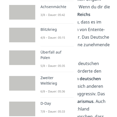
damals nur ein Staat. Wenn du dir die
Achsenmächte
Lage des Deutschen Reichs
3/8 – Dauer: 05:42
anschaust, merkst du, dass es im
Osten und im Westen von Entente-
Blitzkrieg
Staaten umgeben war. Das Deutsche
4/8 – Dauer: 05:15
Reich stellte für sie eine zunehmende
Bedrohung
dar.
Überfall auf
Polen
Das lag vor allem am deutschen
5/8 – Dauer: 05:35
Kaiser Wilhelm II. Er förderte den
Zweiter
Ausbau eines
starken deutschen
Weltkrieg
Militärs
und verhielt sich anderen
6/8 – Dauer: 05:36
Ländern gegenüber aggressiv. Das
nennst du auch
Militarismus
. Auch
D-Day
innerhalb von Deutschland
7/8 – Dauer: 05:33
überzeugte er die Menschen, dass