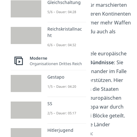
Gleichschaltung
(Imperialismus). Dafür marschierten
5/6 – Dauer: 04:28
sie in Länder auf anderen Kontinenten
ein und schafften immer mehr Waffen
Reichskristallnac
an. Das bezeichnest du auch als
ht
Aufrüstung
.
6/6 – Dauer: 04:32
Deshalb schlossen viele europäische
Moderne
Länder miteinander
Bündnisse
: Sie
Organisationen Drittes Reich
verpflichteten sich, einander im Falle
Gestapo
eines Krieges zu unterstützen. Hier
1/5 – Dauer: 04:20
siehst du schon, dass die Staaten
durchaus mit einem europäischen
SS
Krieg rechneten. Europa war durch
2/5 – Dauer: 05:17
die Bündnisse in zwei Blöcke geteilt.
Hier siehst du, welche Länder
Hitlerjugend
zusammenarbeiteten: