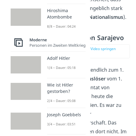
das deutsche Reich angeblich stark
Hiroshima
und überlegen war (
Nationalismus
).
Atombombe
8/8 – Dauer: 04:24
Das Attentat von Sarajevo
Moderne
Personen im Zweiten Weltkrieg
zur Stelle im Video springen
(01:30)
Adolf Hitler
1/4 – Dauer: 05:18
Aber wie kam es letztendlich zum 1.
WK? Der
konkrete Auslöser
vom 1.
Wie ist Hitler
Weltkrieg ist das Attentat von
gestorben?
Sarajevo. Sarajevo ist heute die
2/4 – Dauer: 05:08
Hauptstadt von Bosnien. Es war zu
dieser Zeit aber unter
Joseph Goebbels
österreichischer Herrschaft. Das
3/4 – Dauer: 03:51
gefiel vielen Menschen dort nicht. Im