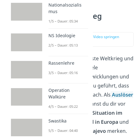
Nationalsozialis
mus
Erster Weltkrieg
1/5 – Dauer: 05:34
Auslöser
NS Ideologie
zur Stelle im Video springen
(00:25)
2/5 – Dauer: 05:13
Wann begann der Erste Weltkrieg und
Rassenlehre
vor allem warum? Viele
3/5 – Dauer: 05:16
unterschiedliche Entwicklungen und
Ereignisse haben dazu geführt, dass
Operation
1914 der 1. WK ausbrach. Als
Auslöser
Walküre
vom 1. Weltkrieg
kannst du dir vor
4/5 – Dauer: 05:22
allem die schwierige
Situation im
Swastika
Deutschen Reich
und in Europa
und
das
Attentat von Sarajevo
merken.
5/5 – Dauer: 04:40