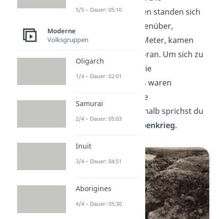
5/5 – Dauer: 05:10
gegnerischen Truppen standen sich
an der Frontlinie gegenüber,
Moderne
kämpften um jeden Meter, kamen
Volksgruppen
aber nicht wirklich voran. Um sich zu
Oligarch
verteidigen, bauten sie
1/4 – Dauer: 02:01
Schützengräben. Das waren
weitläufige, komplexe
Samurai
Grabensysteme. Deshalb sprichst du
2/4 – Dauer: 05:03
auch von einem
Grabenkrieg
.
Inuit
3/4 – Dauer: 04:51
Aborigines
4/4 – Dauer: 05:30