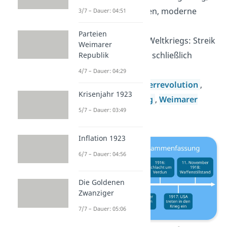
Materialschlachten, moderne
3/7 – Dauer: 04:51
Waffen
Parteien
Ende
des ersten Weltkriegs: Streik
Weimarer
der Soldaten und schließlich
Republik
Waffenstillstand
4/7 – Dauer: 04:29
Folgen
:
Novemberrevolution
,
Krisenjahr 1923
Versailler Vertrag
,
Weimarer
5/7 – Dauer: 03:49
Republik
Inflation 1923
6/7 – Dauer: 04:56
Die Goldenen
Zwanziger
7/7 – Dauer: 05:06