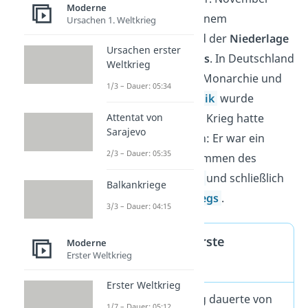
Moderne
1918 endete er mit einem
Ursachen 1. Weltkrieg
Waffenstillstand
und der
Niederlage
Ursachen erster
des Deutschen Reichs
. In Deutschland
Weltkrieg
zerfiel daraufhin die Monarchie und
1/3 – Dauer: 05:34
die
Weimarer Republik
wurde
gegründet. Doch der Krieg hatte
Attentat von
Sarajevo
weitreichende Folgen: Er war ein
2/3 – Dauer: 05:35
Grund für das Aufkommen des
Nationalsozialismus
und schließlich
Balkankriege
des
Zweiten Weltkriegs
.
3/3 – Dauer: 04:15
Wann war der Erste
Moderne
Erster Weltkrieg
Weltkrieg?
Erster Weltkrieg
Der Erste Weltkrieg dauerte von
1/7 – Dauer: 05:12