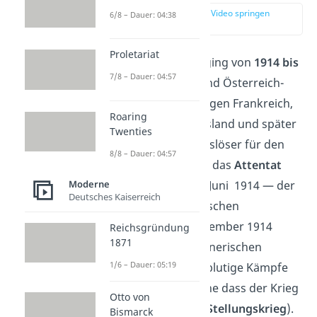
zur Stelle im Video springen
6/8 – Dauer: 04:38
(00:13)
Proletariat
Der Erste Weltkrieg ging von
1914 bis
7/8 – Dauer: 04:57
1918
. Deutschland und Österreich-
Ungarn kämpften gegen Frankreich,
Roaring
Großbritannien, Russland und später
Twenties
auch die USA. Der Auslöser für den
8/8 – Dauer: 04:57
Ersten Weltkrieg war das
Attentat
von Sarajevo
am 28. Juni 1914 — der
Moderne
Deutsches Kaiserreich
Mord am österreichischen
Thronfolger. Ab September 1914
Reichsgründung
1871
lieferten sich die gegnerischen
1/6 – Dauer: 05:19
Soldaten über Jahre blutige Kämpfe
an der Frontlinie, ohne dass der Krieg
Otto von
wirklich voran ging (
Stellungskrieg
).
Bismarck