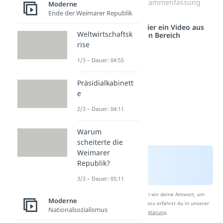
Erster Weltkrieg Zusammenfassung
Moderne
Ende der Weimarer Republik
Studyflix vernetzt: Hier ein Video aus
Weltwirtschaftsk
einem anderen Bereich
rise
1/3 – Dauer: 04:55
Präsidialkabinett
e
2/3 – Dauer: 04:11
Warum
scheiterte die
Weimarer
Republik?
3/3 – Dauer: 05:11
Nach Beantwortung speichern wir deine Antwort, um
Moderne
Studyflix zu verbessern. Mehr dazu erfährst du in unserer
Nationalsozialismus
Datenschutzerklärung
.