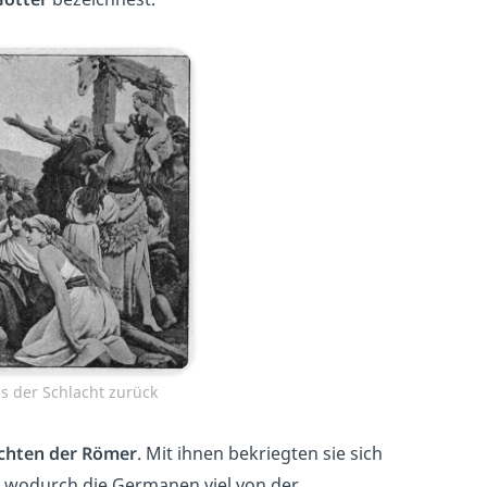
 der Schlacht zurück
chten der Römer
. Mit ihnen bekriegten sie sich
, wodurch
die Germanen viel von der