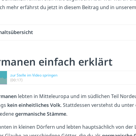
ch mehr erfährst du jetzt in diesem Beitrag und in unsere
haltsübersicht
manen einfach erklärt
zur Stelle im Video springen
(00:17)
rmanen
lebten in Mitteleuropa und im südlichen Teil Nordeu
ngs
kein einheitliches Volk
. Stattdessen verstehst du unte
iedene
germanische Stämme
.
nten in kleinen Dörfern und lebten hauptsächlich von der L
r Glaube an verschiedene Götter, die du als
germanische 