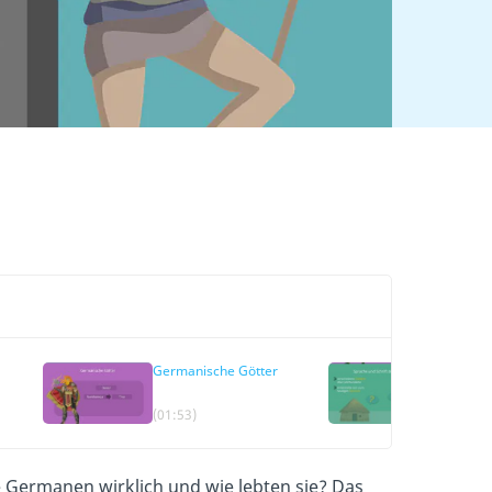
Germanische Götter
Sprache 
der Ger
(01:53)
(02:43)
 Germanen wirklich und wie lebten sie? Das