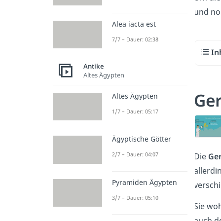
und no
Alea iacta est
7/7 – Dauer: 02:38
In
Antike
Altes Ägypten
Ger
Altes Ägypten
1/7 – Dauer: 05:17
Ägyptische Götter
2/7 – Dauer: 04:07
Die
Ge
allerdi
Pyramiden Ägypten
versch
3/7 – Dauer: 05:10
Sie woh
auch de