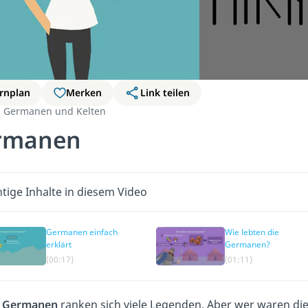
rnplan
Merken
Link teilen
Germanen und Kelten
rmanen
tige Inhalte in diesem Video
Germanen einfach
Wie lebten die
erklärt
Germanen?
(00:17)
(01:11)
e
Germanen
ranken sich viele Legenden. Aber wer waren die