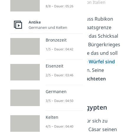
Staatsgrenze von Italien
8/8 – Dauer: 05:26
Als er
49 v
.
Chr
. den Fluss Rubikon
Antike
überquerte, der die Staatsgrenze
Germanen und Kelten
Italiens markierte, war das Schicksal
Bronzezeit
eines bevorstehenden Bürgerkrieges
1/5 – Dauer: 04:42
besiegelt. Cäsar wusste das und soll
dabei den Spruch
„Die Würfel sind
Eisenzeit
gefallen“
gesagt haben. Seine
2/5 – Dauer: 03:46
politischen Gegner flüchteten
daraufhin
aus Rom.
Germanen
3/5 – Dauer: 04:50
Julius Cäsar in Ägypten
Kelten
Um den Bürgerkrieg für sich zu
4/5 – Dauer: 04:40
entscheiden, verfolgte Cäsar seinen