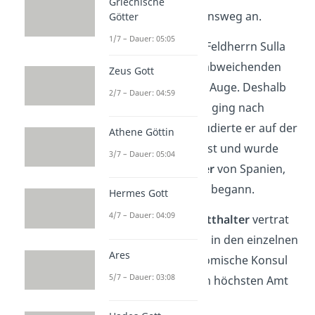
Griechische
einen politischen Lebensweg an.
Götter
1/7 – Dauer: 05:05
Doch dem damaligen Feldherrn Sulla
war Cäsar mit seinen abweichenden
Zeus Gott
Ansichten ein Dorn im Auge. Deshalb
2/7 – Dauer: 04:59
verließ Cäsar Rom und ging nach
Griechenland. Dort studierte er auf der
Athene Göttin
Insel Rhodos Redekunst und wurde
3/7 – Dauer: 05:04
kurz darauf
Statthalter
von Spanien,
wodurch sein Aufstieg begann.
Hermes Gott
4/7 – Dauer: 04:09
Gut zu wissen:
Ein
Statthalter
vertrat
den römischen Konsul in den einzelnen
Ares
Außengebieten. Der römische Konsul
5/7 – Dauer: 03:08
war der Mann mit dem höchsten Amt
im Staat.