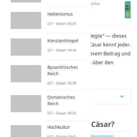
Wer war Julius
Cäsar?
Hellenismus
(00:16)
2/7 – Dauer: 05:35
„Ich kam, ich sah, ich siegte“ — dieses
Konstantinopel
Sprichwort von Julius Cäsar kennt jeder.
3/7 – Dauer: 04:39
Aber wer war er? In diesem Beitrag und
Video
erfährst du alles über den
Byzantinisches
berühmten Politiker.
Reich
4/7 – Dauer: 05:39
Inhaltsübersicht
Osmanisches
Reich
5/7 – Dauer: 05:32
Wer war Julius Cäsar?
Hochkultur
zur Stelle im Video springen
6/7 – Dauer: 03:42