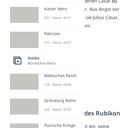
römischen Politikern, denen Cäsar
zu
mächtig
geworden war. Aus Angst vor
Kaiser Nero
seiner Macht befahlen sie Julius Cäsar,
4/5 – Dauer: 04:31
ohne Soldaten nach Rom
zurückzukehren.
Patrizier
5/5 – Dauer: 03:57
Antike
Römisches Reich
Römisches Reich
1/8 – Dauer: 04:06
Gründung Roms
Julius Cäsar —
2/8 – Dauer: 03:05
Überschreitung des Rubikon
Punische Kriege
Doch Cäsar sah es nicht ein, seine