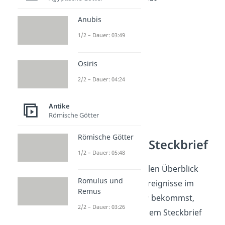
davon abgeleitet.
Anubis
1/2 – Dauer: 03:49
Osiris
2/2 – Dauer: 04:24
Antike
Römische Götter
Römische Götter
Julius Cäsar — Steckbrief
1/2 – Dauer: 05:48
Damit du einen schnellen Überblick
Romulus und
über die wichtigsten Ereignisse im
Remus
Leben des
Julius Cäsar
bekommst,
2/2 – Dauer: 03:26
haben wir sie dir in einem Steckbrief