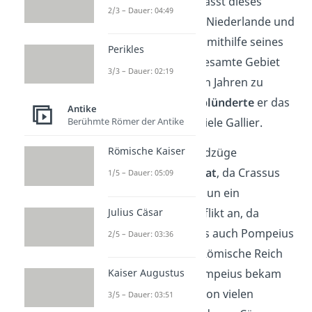
Gallien
an. Heute umfasst dieses
2/3 – Dauer: 04:49
Gebiet Frankreich, die Niederlande und
Belgien. Er schaffte es mithilfe seines
Perikles
riesigen Heeres
das gesamte Gebiet
3/3 – Dauer: 02:19
innerhalb von nur zehn Jahren zu
erobern. Gleichzeitig
plünderte
er das
Antike
Berühmte Römer der Antike
Land und
versklavte
viele Gallier.
Römische Kaiser
Noch während der Feldzüge
zerbrach das
Triumvirat
, da Crassus
1/5 – Dauer: 05:09
starb. Es bahnte sich nun ein
Julius Cäsar
unausweichlicher Konflikt an, da
sowohl Julius Cäsar, als auch Pompeius
2/5 – Dauer: 03:36
beide allein über das Römische Reich
Kaiser Augustus
herrschen wollten. Pompeius bekam
dabei Unterstützung von vielen
3/5 – Dauer: 03:51