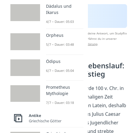
Dädalus und
Ikarus
4/7 – Dauer: 05:03
Nach Beantwortung speichern wir deine Antwort, um Studyflix
Orpheus
zu verbessern. Mehr dazu erfährst du in unserer
Datenschutzerklärung
.
5/7 – Dauer: 03:48
Ödipus
Julius Cäsar – Lebenslauf:
6/7 – Dauer: 05:04
Politischer Aufstieg
Prometheus
Gaius Julius Cäsar
wurde 100 v. Chr. in
Mythologie
Rom geboren. Zur damaligen Zeit
7/7 – Dauer: 03:18
sprachen die Menschen Latein, deshalb
wurde sein Name Gaius Julius Caesar
Antike
Griechische Götter
geschrieben. Schon als Jugendlicher
war er sehr
ehrgeizig
und strebte