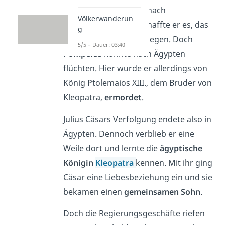
Gegner Pompeius bis nach
Völkerwanderun
Griechenland
. Dort schaffte er es, das
g
feindliche Heer zu besiegen. Doch
5/5 – Dauer: 03:40
Pompeius
konnte nach Ägypten
flüchten. Hier wurde er allerdings von
König Ptolemaios XIII., dem Bruder von
Kleopatra,
ermordet
.
Julius Cäsars Verfolgung endete also in
Ägypten. Dennoch verblieb er eine
Weile dort und lernte die
ägyptische
Königin
Kleopatra
kennen. Mit ihr ging
Cäsar eine Liebesbeziehung ein und sie
bekamen einen
gemeinsamen Sohn
.
Doch die Regierungsgeschäfte riefen