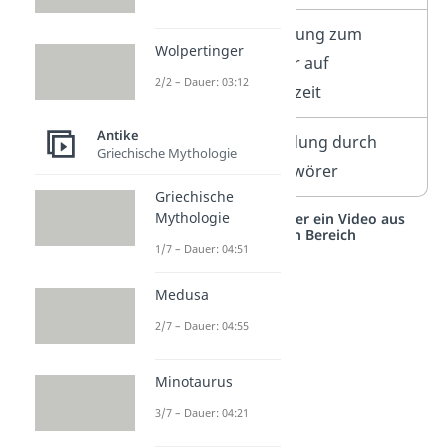
46 v. Chr.
Ernennung zum
Wolpertinger
Senator auf
2/2 – Dauer: 03:12
Lebenszeit
Antike
15. März
Ermordung durch
Griechische Mythologie
44 v. Chr.
Verschwörer
Griechische
Mythologie
Studyflix vernetzt: Hier ein Video aus
einem anderen Bereich
1/7 – Dauer: 04:51
Medusa
2/7 – Dauer: 04:55
Minotaurus
3/7 – Dauer: 04:21