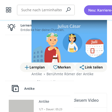
Suche
Neu: Karriere
Lernen lohnt sich!
Entdecke hier deine Chancen.
Lernplan
Merken
Link teilen
Antike
Berühmte Römer der Antike
Julius Cäsar
Antike
Wichtige Inhalte in diesem Video
Antike
1/7 – Dauer: 05:23