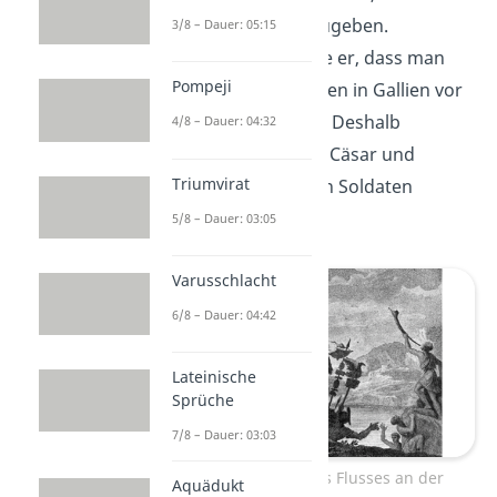
Macht
einfach so abzugeben.
3/8 – Dauer: 05:15
Außerdem befürchtete er, dass man
Pompeji
ihn für seine Verbrechen in Gallien vor
Gericht
stellen würde. Deshalb
4/8 – Dauer: 04:32
widersetzte sich Julius Cäsar und
Triumvirat
marschierte mit seinen Soldaten
Richtung Rom.
5/8 – Dauer: 03:05
Varusschlacht
6/8 – Dauer: 04:42
Lateinische
Sprüche
7/8 – Dauer: 03:03
Die Überquerung des Flusses an der
Aquädukt