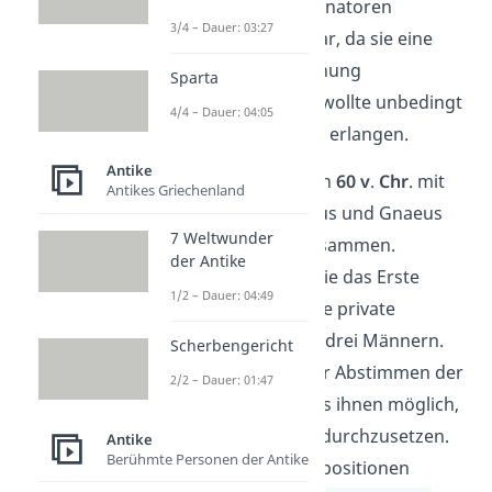
anderes. Doch viele Senatoren
3/4 – Dauer: 03:27
widersetzten sich Cäsar, da sie eine
andere politische Meinung
Sparta
vertraten.
Aber Cäsar wollte unbedingt
4/4 – Dauer: 04:05
mehr politische Macht erlangen.
Antike
Deshalb schloss er sich
60 v
.
Chr
. mit
Antikes Griechenland
Marcus Licinius Crassus und Gnaeus
7 Weltwunder
Pompeius Magnus zusammen.
der Antike
Gemeinsam bildeten sie das Erste
1/2 – Dauer: 04:49
Triumvirat
. Das ist eine private
Abmachung zwischen drei Männern.
Scherbengericht
Durch das aufeinander Abstimmen der
2/2 – Dauer: 01:47
politischen Ziele war es ihnen möglich,
sich gegen den Senat durchzusetzen.
Antike
Berühmte Personen der Antike
Aufgrund ihrer Machtpositionen