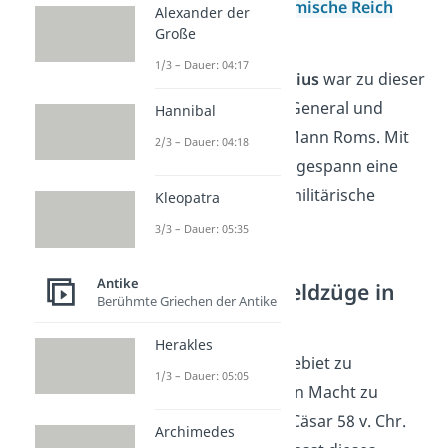
konnten sie so das
Römische Reich
Alexander der
Große
regieren.
1/3 – Dauer: 04:17
Gut zu wissen:
Pompeius
war zu dieser
Zeit ein erfolgreicher General und
Hannibal
Crassus
der reichste Mann Roms. Mit
2/3 – Dauer: 04:18
Cäsar hatte das Dreiergespann eine
große politische und militärische
Kleopatra
Macht.
3/3 – Dauer: 05:35
Antike
Julius Cäsar — Feldzüge in
Berühmte Griechen der Antike
Gallien
Herakles
Um sein Herrschaftsgebiet zu
1/3 – Dauer: 05:05
erweitern und somit an Macht zu
gewinnen, griff Julius Cäsar 58 v. Chr.
Archimedes