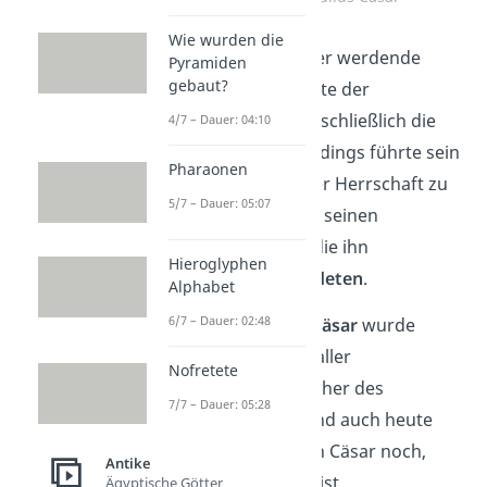
Wie wurden die
Über das immer größer werdende
Pyramiden
gebaut?
römische Reich erlangte der
machthungrige Cäsar schließlich die
4/7 – Dauer: 04:10
Alleinherrschaft
. Allerdings führte sein
Pharaonen
Streben nach absoluter Herrschaft zu
5/7 – Dauer: 05:07
einem Machtstreit mit seinen
politischen Gegnern, die ihn
Hieroglyphen
schlussendlich
ermordeten
.
Alphabet
6/7 – Dauer: 02:48
Übrigens:
Der Name
Cäsar
wurde
Bestandteil des Titels aller
Nofretete
nachfolgenden Herrscher des
7/7 – Dauer: 05:28
römischen Reiches. Und auch heute
nutzen wir den Namen Cäsar noch,
Antike
denn das Wort
Kaiser
ist
Ägyptische Götter