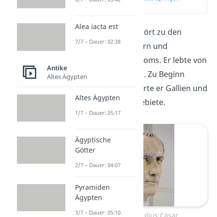
(00:16)
Alea iacta est
Gaius Julius Cäsar
gehört zu den
7/7 – Dauer: 02:38
berühmtesten Politikern und
Feldherren des alten Roms. Er lebte von
Antike
100 bis 44 vor Christus. Zu Beginn
Altes Ägypten
seiner
Feldzüge
eroberte er Gallien und
Altes Ägypten
später viele weitere Gebiete.
1/7 – Dauer: 05:17
Ägyptische
Götter
2/7 – Dauer: 04:07
Pyramiden
Ägypten
3/7 – Dauer: 05:10
Eine Büste von Julius Cäsar