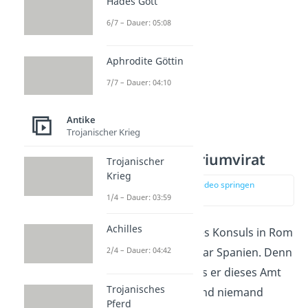
Hades Gott
6/7 – Dauer: 05:08
Aphrodite Göttin
7/7 – Dauer: 04:10
Antike
Trojanischer Krieg
Julius Cäsar — Triumvirat
Trojanischer
Krieg
zur Stelle im Video springen
(01:09)
1/4 – Dauer: 03:59
Achilles
Als jedoch der Platz des Konsuls in Rom
frei wurde, verließ Cäsar Spanien.
Denn
2/4 – Dauer: 04:42
er war sich sicher, dass er dieses Amt
Trojanisches
übernehmen würde und niemand
Pferd