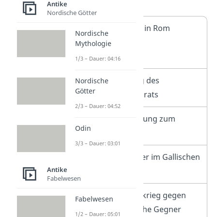
zusammengefasst:
Antike
Nordische Götter
13. Juli
Geburt in Rom
Nordische
100 v.
Mythologie
Chr.
1/3 – Dauer: 04:16
60 v. Chr.
Bildung des
Nordische
Götter
Triumvirats
2/3 – Dauer: 04:52
59 v. Chr.
Ernennung zum
Odin
Konsul
3/3 – Dauer: 03:01
58 – 51 v.
Eroberer im Gallischen
Antike
Chr.
Krieg
Fabelwesen
49 – 45 v.
Bürgerkrieg gegen
Fabelwesen
Chr.
politische Gegner
1/2 – Dauer: 05:01