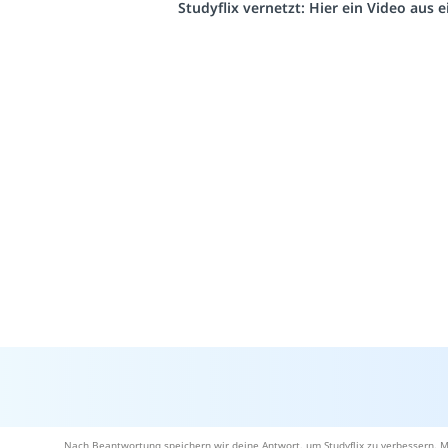
Studyflix vernetzt: Hier ein Video aus
Nach Beantwortung speichern wir deine Antwort, um Studyflix zu verbessern. M