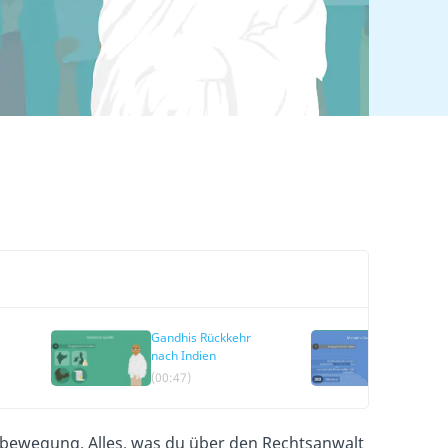
Gandhis Rückkehr
Salzm
nach Indien
(00:47)
(01:28
tsbewegung. Alles, was du über den Rechtsanwalt