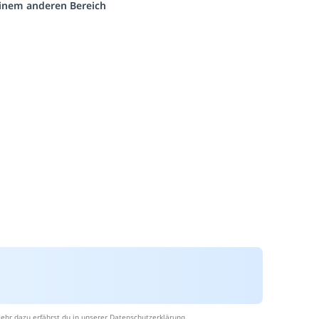
 einem anderen Bereich
ehr dazu erfährst du in unserer
Datenschutzerklärung
.