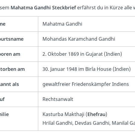
iesem
Mahatma Gandhi Steckbrief
erfährst du in Kürze alle
me
Mahatma Gandhi
burtsname
Mohandas Karamchand Gandhi
boren am
2. Oktober 1869 in Gujarat (Indien)
torben am
30. Januar 1948 im Birla House (Indien)
annt als
gewaltfreier Friedenskämpfer Indiens
uf
Rechtsanwalt
ilie
Kasturba Makthaji (
Ehefrau
)
Hrilal Gandhi, Devdas Gandhi, Manilal 