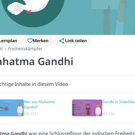
Lernplan
Merken
Link teilen
it
Freiheitskämpfer
hatma Gandhi
chtige Inhalte in diesem Video
Wer war Mahatma
Gandhi in Südafrika
Gandhi?
(00:17)
(03:59)
tma Gandhi
war eine Schlüsselfigur der indischen Freihei