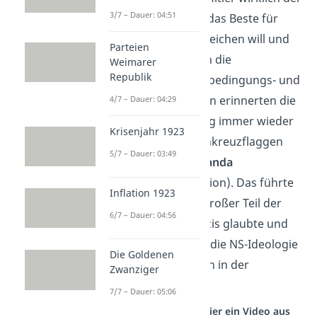
3/7 – Dauer: 04:51
starke Mann ist, der das Beste für
seine Untertanen erreichen will und
Parteien
kann. Deshalb sollten die
Weimarer
Republik
Menschen ihm auch bedingungs- und
kritiklos folgen. Daran erinnerten die
4/7 – Dauer: 04:29
Nazis die Bevölkerung immer wieder
Krisenjahr 1923
durch Plakate, Hakenkreuzflaggen
5/7 – Dauer: 03:49
oder andere
Propaganda
(Meinungsmanipulation). Das führte
Inflation 1923
dazu, dass ein sehr großer Teil der
6/7 – Dauer: 04:56
Bevölkerung den Nazis glaubte und
folgte. So setzte sich die NS-Ideologie
Die Goldenen
schließlich erfolgreich in der
Zwanziger
Bevölkerung durch.
7/7 – Dauer: 05:06
Studyflix vernetzt: Hier ein Video aus