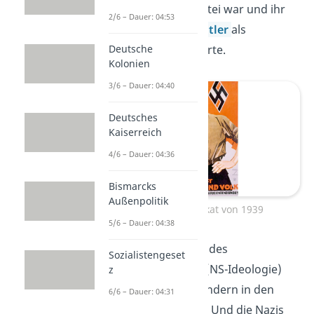
einzige wählbare Partei war und ihr
2/6 – Dauer: 04:53
Parteiführer
Adolf Hitler
als
Deutsche
Alleinherrscher regierte.
Kolonien
3/6 – Dauer: 04:40
Deutsches
Kaiserreich
4/6 – Dauer: 04:36
Bismarcks
Außenpolitik
Propagandaplakat von 1939
5/6 – Dauer: 04:38
Die Weltanschauung des
Sozialistengeset
Nationalsozialismus (NS-Ideologie)
z
wurde bereits den Kindern in den
6/6 – Dauer: 04:31
Schulen beigebracht. Und die Nazis