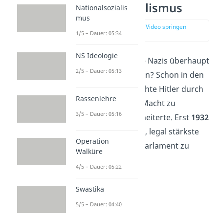
Nationalsozialismus
Nationalsozialis
mus
zur Stelle im Video springen
1/5 – Dauer: 05:34
(01:47)
NS Ideologie
Aber wie konnten die Nazis überhaupt
2/5 – Dauer: 05:13
an die Macht kommen? Schon in den
1920er Jahren versuchte Hitler durch
Rassenlehre
einen Putsch an die Macht zu
3/5 – Dauer: 05:16
kommen. Aber er scheiterte. Erst
1932
gelang es der NSDAP, legal stärkste
Operation
Kraft im deutschen Parlament zu
Walküre
werden.
4/5 – Dauer: 05:22
Swastika
5/5 – Dauer: 04:40