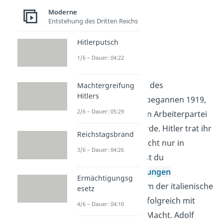
Moderne
Entstehung des Dritten Reichs
Hitlerputsch
1/6 – Dauer: 04:22
Hitlerputsch
Die ersten Anzeichen des
Machtergreifung
Hitlers
Nationalsozialismus begannen 1919,
2/6 – Dauer: 05:29
als aus der Deutschen Arbeiterpartei
(DAP) die NSDAP wurde. Hitler trat ihr
Reichstagsbrand
sehr früh bei. Aber nicht nur in
3/6 – Dauer: 04:26
Deutschland konntest du
faschistische Bewegungen
Ermächtigungsg
beobachten. 1922 kam der italienische
esetz
Faschist Mussolini erfolgreich mit
4/6 – Dauer: 04:10
einem Putsch an die Macht. Adolf