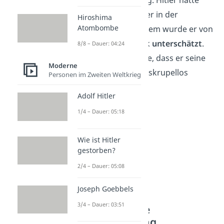
also viele Unterstützer in der
Hiroshima
Atombombe
Bevölkerung. Außerdem wurde er von
seinen Kritikern stark
unterschätzt
.
8/8 – Dauer: 04:24
Kaum jemand glaubte, dass er seine
Moderne
Ideologie wirklich so skrupellos
Personen im Zweiten Weltkrieg
durchsetzen würde.
Adolf Hitler
1/4 – Dauer: 05:18
Wie ist Hitler
gestorben?
2/4 – Dauer: 05:08
Joseph Goebbels
3/4 – Dauer: 03:51
Die sogenannte
Machtergreifung