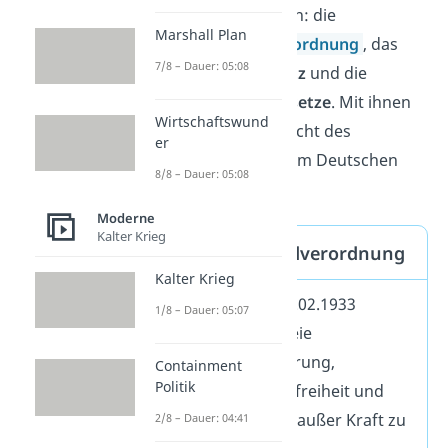
solltest du dir merken: die
Marshall Plan
Reichstagsbrandverordnung
, das
7/8 – Dauer: 05:08
Ermächtigungsgesetz
und die
Gleichschaltungsgesetze
. Mit ihnen
Wirtschaftswund
festigte Hitler die Macht des
er
Nationalsozialismus im Deutschen
8/8 – Dauer: 05:08
Reich.
Moderne
Kalter Krieg
Reichstagsbrandverordnung
Kalter Krieg
erlassen am 28.02.1933
1/8 – Dauer: 05:07
Möglichkeit, freie
Meinungsäußerung,
Containment
Politik
Versammlungsfreiheit und
Postgeheimnis außer Kraft zu
2/8 – Dauer: 04:41