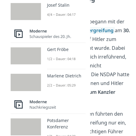
Josef Stalin
Die Herrschaft des
4/4 – Dauer: 04:17
Nationalsozialismus begann mit der
sogenannten
Machtergreifung
am
30.
Moderne
Schauspieler des 20. Jh.
Januar 1933
, als Adolf Hitler zum
Reichskanzler ernannt wurde. Dabei
Gert Fröbe
ist der Begriff eigentlich irreführend,
1/2 – Dauer: 04:18
weil Hitler die Macht nicht
selbstständig ergriff. Die NSDAP hatte
Marlene Dietrich
die Wahl 1932 gewonnen und Hitler
2/2 – Dauer: 05:29
wurde
rechtmäßig zum Kanzler
ernannt
.
Moderne
Nachkriegszeit
Die Nationalsozialisten führten den
Potsdamer
Begriff der Machtergreifung nur ein,
Konferenz
um Hitler als den mächtigen Führer