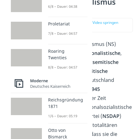
Nationalsozialismus
6/8 – Dauer: 04:38
Definition
zur Stelle im Video springen
Proletariat
(00:15)
7/8 – Dauer: 04:57
Unter Nationalsozialismus (NS)
Roaring
verstehst du die
nationalistische
,
Twenties
rassistische
und
antisemitische
8/8 – Dauer: 04:57
(judenfeindliche)
politische
Bewegung
, die in Deutschland
Moderne
Deutsches Kaiserreich
zwischen 1933 und 1945
vorherrschte. In dieser Zeit
Reichsgründung
1871
beherrschte die Nationalsozialistische
Deutsche Arbeiterpartei (
NSDAP
)
1/6 – Dauer: 05:19
Deutschland in einer totalitären
Otto von
Diktatur
. Das heißt, dass sie die
Bismarck