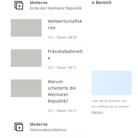
einem anderen Bereich
Moderne
Ende der Weimarer Republik
Weltwirtschaftsk
rise
1/3 – Dauer: 04:55
Präsidialkabinett
e
2/3 – Dauer: 04:11
Warum
scheiterte die
Weimarer
Republik?
Nach Beantwortung speichern wir deine Antwort, um
Studyflix zu verbessern. Mehr dazu erfährst du in unserer
3/3 – Dauer: 05:11
Datenschutzerklärung
.
Moderne
Nationalsozialismus
Aufstieg des