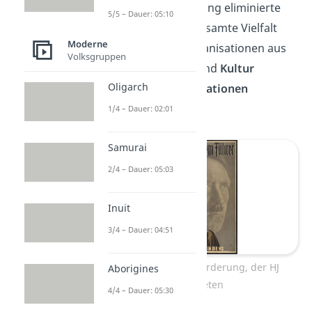
Mit der Gleichschaltung eliminierte
5/5 – Dauer: 05:10
Hitler bis 1934 die gesamte Vielfalt
Moderne
des Lebens. Alle Organisationen aus
Volksgruppen
Wirtschaft
,
Politik
und
Kultur
Oligarch
mussten
NS-Organisationen
beitreten.
1/4 – Dauer: 02:01
Samurai
2/4 – Dauer: 05:03
Inuit
3/4 – Dauer: 04:51
Plakat mit der Aufforderung, der HJ
Aborigines
beizutreten
4/4 – Dauer: 05:30