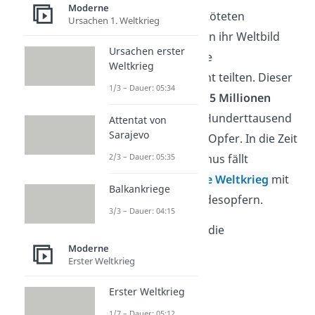
Moderne
unterdrückten oder töteten
Ursachen 1. Weltkrieg
Menschen, die nicht in ihr Weltbild
Ursachen erster
passten, oder die ihre
Weltkrieg
Weltanschauung nicht teilten. Dieser
1/3 – Dauer: 05:34
Ideologie fielen über
5 Millionen
Juden
und mehrere Hunderttausend
Attentat von
Sarajevo
Sinti und Roma
zum Opfer. In die Zeit
des Nationalsozialismus fällt
2/3 – Dauer: 05:35
außerdem der
Zweite Weltkrieg
mit
Balkankriege
über 60 Millionen Todesopfern.
3/3 – Dauer: 04:15
Aber was genau war die
Moderne
Weltanschauung des
Erster Weltkrieg
Nationalsozialismus?
Erster Weltkrieg
1/7 – Dauer: 05:12