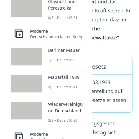
Versammlungsfreiheit
und das
Glasnost und
Perestroika
Postgeheimnis
außer Kraft setzen. Er
8/8 – Dauer: 03:31
brauchte nur zu behaupten, dass er
damit
„kommunistische
Moderne
Deutschland im Kalten Krieg
staatsgefährdende Gewaltakte“
bekämpfte.
Berliner Mauer
1/3 – Dauer: 05:02
Ermächtigungsgesetz
Mauerfall 1989
erlassen am 23.03.1933
2/3 – Dauer: 05:11
hob die Gewaltenteilung auf
Hitler durfte Gesetze erlassen
Wiedervereinigu
ng Deutschland
3/3 – Dauer: 05:26
Mit dem Ermächtigungsgesetz
entmachtete der Reichstag sich
Moderne