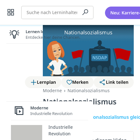
Suche
Neu: Karriere
Lernen lohnt sich!
Entdecke hier deine Chancen.
Lernplan
Merken
Link teilen
Moderne
Nationalsozialismus
Nationalsozialismus
Moderne
Industrielle Revolution
Übersicht
Ist Nationalsozialismus gle
Industrielle
Revolution