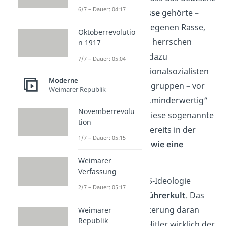
6/7 – Dauer: 04:17
Volk zur
arischen Rasse
gehörte –
einer angeblich überlegenen Rasse,
Oktoberrevolutio
die über alle anderen herrschen
n 1917
sollte. Im Gegensatz dazu
7/7 – Dauer: 05:04
bezeichneten die Nationalsozialisten
Moderne
andere Bevölkerungsgruppen – vor
Weimarer Republik
allem die Juden – als „minderwertig“
Novemberrevolu
oder gar „wertlos“. Diese sogenannte
tion
Rassenlehre wurde bereits in der
1/7 – Dauer: 05:15
Schule unterrichtet –
wie eine
Religion
.
Weimarer
Verfassung
Außerdem war die NS-Ideologie
2/7 – Dauer: 05:17
geprägt von einem
Führerkult
. Das
heißt, dass die Bevölkerung daran
Weimarer
Republik
glauben sollte, dass Hitler wirklich der