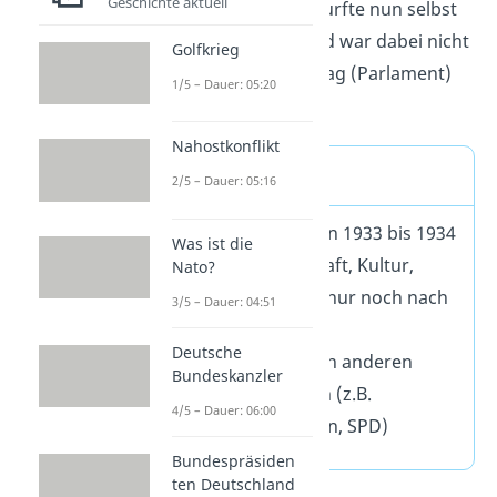
Geschichte aktuell
selbst. Denn Hitler durfte nun selbst
Gesetze erlassen
und war dabei nicht
Golfkrieg
mehr an den Reichstag (Parlament)
1/5 – Dauer: 05:20
gebunden.
Nahostkonflikt
Gleichschaltung
2/5 – Dauer: 05:16
Entwicklung von 1933 bis 1934
Was ist die
Politik, Wirtschaft, Kultur,
Nato?
soziales Leben nur noch nach
3/5 – Dauer: 04:51
NS-Ideologie
Deutsche
Verbot von allen anderen
Bundeskanzler
Organisationen (z.B.
4/5 – Dauer: 06:00
Gewerkschaften, SPD)
Bundespräsiden
ten Deutschland