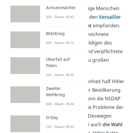
Achsenmächte
Außerdem waren einige Menschen
sehr wütend, weil sie den
Versailler
3/8 – Dauer: 05:42
Vertrag
als
ungerecht
empfanden.
Blitzkrieg
Denn der Vertrag bezeichnete
Deutschland als Schuldigen des
4/8 – Dauer: 05:15
Ersten Weltkriegs
und verpflichtete
Überfall auf
das Deutsche Reich zu großen
Polen
Schuldenzahlungen.
5/8 – Dauer: 05:35
Die große Unzufriedenheit half Hitler
Zweiter
und der NSDAP, in der Bevölkerung
Weltkrieg
beliebt zu werden. Denn die NSDAP
6/8 – Dauer: 05:36
versprach, dass sie die Probleme der
Bürger lösen würde. Deswegen
D-Day
gewann
Hitlers Partei auch
die Wahl
7/8 – Dauer: 05:33
1932
auf legalem Weg. Hitler hatte