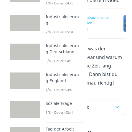
Wichtige Inhalte in diesem Video
1/8 – Dauer: 04:40
Industrialisierun
Nationalsozialismus
g
Definition
(00:15)
2/8 – Dauer: 05:04
Industrialisierun
Du möchtest wissen, was der
g Deutschland
Nationalsozialismus war und warum
3/8 – Dauer: 04:19
er sich überhaupt eine Zeit lang
durchsetzen konnte? Dann bist du
Industrialisierun
g England
hier und im
Video
genau richtig!
4/8 – Dauer: 04:40
Soziale Frage
Inhaltsübersicht
5/8 – Dauer: 03:44
Tag der Arbeit