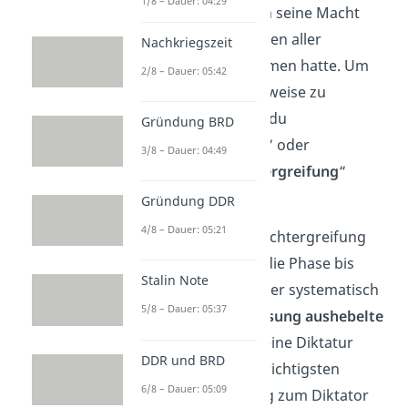
1/8 – Dauer: 04:29
darzustellen, der sich seine Macht
selbstständig entgegen aller
Nachkriegszeit
Widerstände genommen hatte. Um
2/8 – Dauer: 05:42
dich von dieser Sichtweise zu
distanzieren, kannst du
Gründung BRD
„
Machtübertragung
“ oder
3/8 – Dauer: 04:49
„
sogenannte Machtergreifung
“
sagen.
Gründung DDR
4/8 – Dauer: 05:21
Zur sogenannten Machtergreifung
zählst du aber auch die Phase bis
Stalin Note
Ende 1934, in der Hitler systematisch
5/8 – Dauer: 05:37
die
Weimarer Verfassung aushebelte
und Deutschland in eine Diktatur
DDR und BRD
umwandelte. Seine wichtigsten
6/8 – Dauer: 05:09
Schritte auf dem Weg zum Diktator