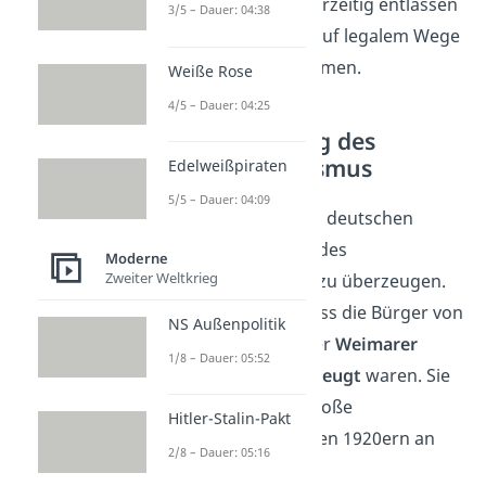
8 Monaten wieder vorzeitig entlassen
3/5 – Dauer: 04:38
und versuchte nun, auf legalem Wege
an die Macht zu kommen.
Weiße Rose
4/5 – Dauer: 04:25
Legaler Aufstieg des
Nationalsozialismus
Edelweißpiraten
5/5 – Dauer: 04:09
Hitler schaffte es, die deutschen
Bürger von der Idee des
Moderne
Zweiter Weltkrieg
Nationalsozialismus zu überzeugen.
Dabei half es ihm, dass die Bürger von
NS Außenpolitik
der Demokratie in der
Weimarer
1/8 – Dauer: 05:52
Republik nicht überzeugt
waren. Sie
glaubten, dass die große
Hitler-Stalin-Pakt
Wirtschaftskrise in den 1920ern an
2/8 – Dauer: 05:16
der Demokratie lag.