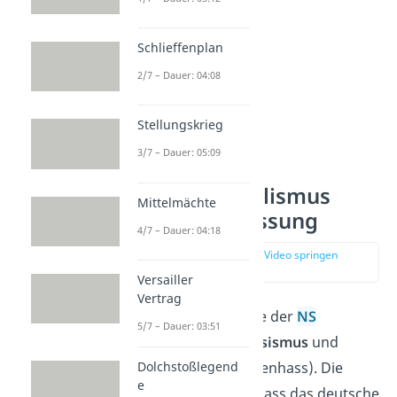
Schlieffenplan
2/7 – Dauer: 04:08
Stellungskrieg
3/7 – Dauer: 05:09
Ideologie des
Nationalsozialismus
Mittelmächte
Zusammenfassung
4/7 – Dauer: 04:18
zur Stelle im Video springen
(00:58)
Versailler
Vertrag
Wichtige Bestandteile der
NS
5/7 – Dauer: 03:51
Ideologie
waren
Rassismus
und
Dolchstoßlegend
Antisemitismus
(Judenhass). Die
e
Nazis behaupteten, dass das deutsche