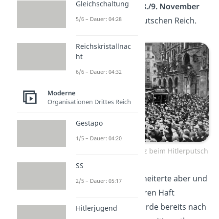
Gleichschaltung
Hitler versuchte am
8./9. November
5/6 – Dauer: 04:28
1923
dasselbe im Deutschen Reich.
Reichskristallnac
ht
6/6 – Dauer: 04:32
Moderne
Organisationen Drittes Reich
Gestapo
1/5 – Dauer: 04:20
Münchener Marienplatz beim Hitlerputsch
SS
Der
Hitlerputsch
scheiterte aber und
2/5 – Dauer: 05:17
Hitler wurde zu 5 Jahren Haft
verurteilt. Aber er wurde bereits nach
Hitlerjugend