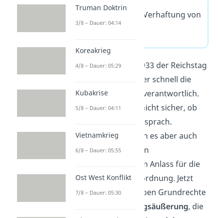
setzen
Truman Doktrin
ermöglicht die Verhaftung von
3/8 – Dauer: 04:14
Kommunisten
Koreakrieg
Als am 27. Februar 1933 der Reichstag
4/8 – Dauer: 05:29
brannte, machte Hitler schnell die
Kubakrise
Kommunisten dafür verantwortlich.
Bis heute weiß man nicht sicher, ob
5/8 – Dauer: 04:11
das der Wahrheit entsprach.
Vietnamkrieg
Widerlegen kann man es aber auch
nicht. Hitler nahm den
6/8 – Dauer: 05:55
Reichstagsbrand
zum Anlass für die
Ost West Konflikt
Reichstagsbrandverordnung. Jetzt
konnte er nach Belieben Grundrechte
7/8 – Dauer: 05:30
wie die
freie Meinungsäußerung
, die