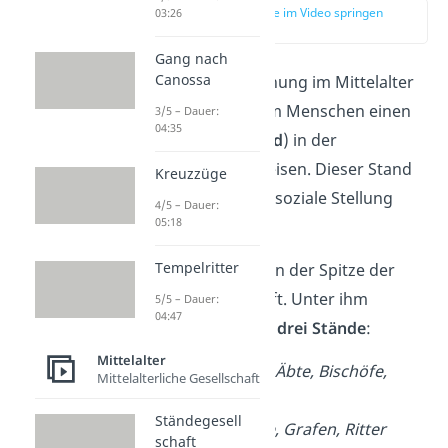
zur Stelle im Video springen
03:26
(00:13)
Gang nach
Canossa
In der Ständeordnung im Mittelalter
konntest du jedem Menschen einen
3/5 – Dauer:
04:35
festen Platz (
Stand
) in der
Gesellschaft zuweisen. Dieser Stand
Kreuzzüge
zeigte dir, welche soziale Stellung
4/5 – Dauer:
05:18
jemand hatte.
Tempelritter
Der König stand an der Spitze der
Ständegesellschaft. Unter ihm
5/5 – Dauer:
04:47
befanden sich die
drei Stände
:
Mittelalter
Klerus:
Papst, Äbte, Bischöfe,
Mittelalterliche Gesellschaft
Mönche
Ständegesell
Adel:
Herzöge, Grafen, Ritter
schaft