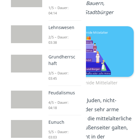
Bauernstand:
Bauern,
1/5 – Dauer:
Handwerker, Stadtbürger
04:14
Lehnswesen
2/5 – Dauer:
03:38
Grundherrsc
haft
3/5 – Dauer:
03:45
Ständepyramide Mittelalter
Feudalismus
Randgruppen wie Juden, nicht-
4/5 – Dauer:
04:18
sesshafte Leute oder sehr arme
Menschen, die für die mittelalterliche
Eunuch
Gesellschaft als Außenseiter galten,
5/5 – Dauer:
befanden sich nicht in der
03:03