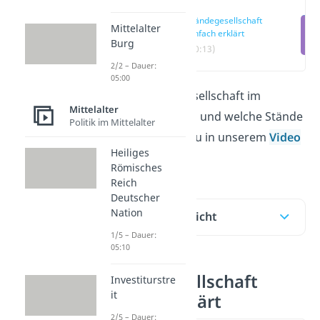
Ständegesellschaft
Mittelalter
einfach erklärt
Burg
(00:13)
2/2 – Dauer:
05:00
Wie die Ständegesellschaft im
Mittelalter
Mittelalter aussah und welche Stände
Politik im Mittelalter
es gab, erfährst du in unserem
Video
Heiliges
und im Beitrag.
Römisches
Reich
Deutscher
Nation
Inhaltsübersicht
1/5 – Dauer:
05:10
Ständegesellschaft
Investiturstre
it
einfach erklärt
2/5 – Dauer: