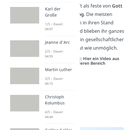
Ständegesellschaft als feste von
Gott
Karl der
gegebene Ordnung
. Die meisten
Große
Menschen wurden in ihren Stand
1/5 – Dauer:
04:07
hineingeboren und blieben ihr ganzes
Leben lang dort. Ein gesellschaftlicher
Jeanne d'Arc
Aufstieg war so gut wie unmöglich.
2/5 – Dauer:
04:59
Studyflix vernetzt: Hier ein Video aus
einem anderen Bereich
Martin Luther
3/5 – Dauer:
04:15
Christoph
Kolumbus
4/5 – Dauer:
04:44