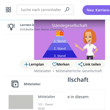
Suche
Neu: Karriere
Lernen lohnt sich!
Entdecke hier deine Chancen.
Lernplan
Merken
Link teilen
Mittelalter
Mittelalterliche Gesellschaft
Ständegesellschaft
Mittelalter
Wichtige Inhalte in diesem
Mittelalter
Video
1/2 – Dauer:
05:05