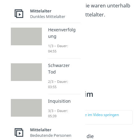
Ständeordnung. Sie waren unterhalb
Mittelalter
aller Stände im Mittelalter.
Dunkles Mittelalter
Hexenverfolg
ung
1/3 – Dauer:
04:55
Schwarzer
Tod
2/3 – Dauer:
03:55
Die Stände im
Mittelalter
Inquisition
3/3 – Dauer:
zur Stelle im Video springen
05:39
(00:36)
Mittelalter
Bedeutende Personen
Im Mittelalter galt die