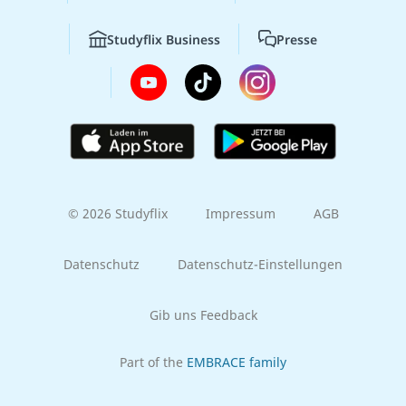
Studyflix Business
Presse
© 2026 Studyflix
Impressum
AGB
Datenschutz
Datenschutz-Einstellungen
Gib uns Feedback
Part of the
EMBRACE family